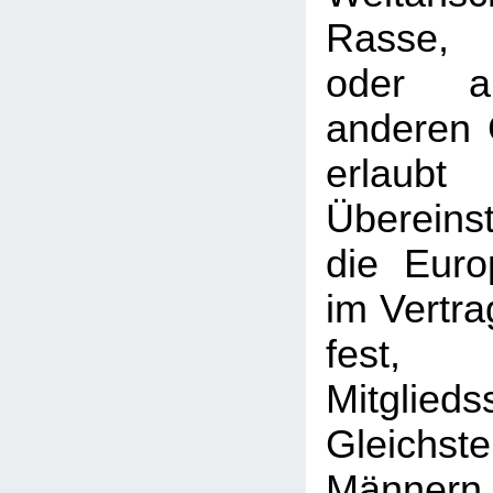
Rasse, 
oder au
anderen 
erla
Übereins
die Euro
im Vertra
fest,
Mitglie
Gleichs
Männern