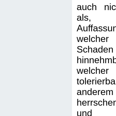
auch nic
als, 
Auffassu
welcher
Scha
hinne
welcher
tolerierba
andere
herrsche
und k