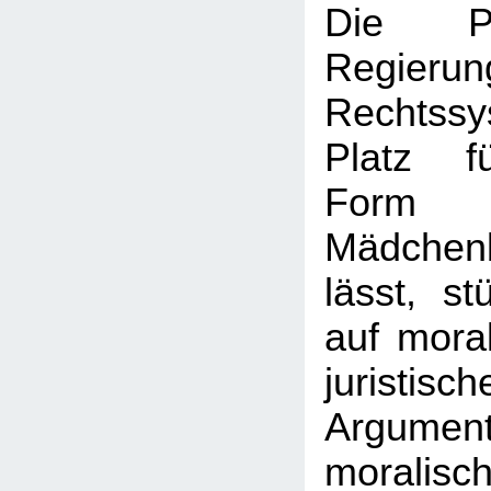
Die Po
Regierun
Rechtss
Platz f
For
Mädchen
lässt, st
auf moral
juristisch
Argumen
moralisc