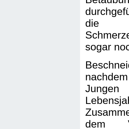
durchgef
die 
Schmerze
sogar no
Beschnei
nachde
Jungen
Leben
Zusamm
dem Vo