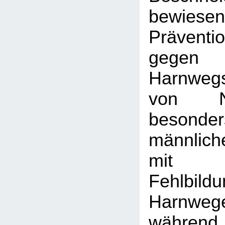
bewiese
Prävent
gegen
Harnwegs
von Ne
beson
männlich
mit a
Fehlbi
Harnwe
während