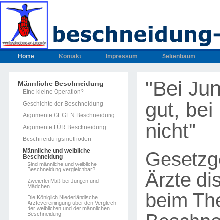
Home
Kontakt
Impressum
Seitenbaum
"Bei Jun
Männliche Beschneidung
Eine kleine Operation?
gut, be
Geschichte der Beschneidung
Argumente GEGEN Beschneidung
nicht"
Argumente FÜR Beschneidung
Beschneidungsmethoden
Männliche und weibliche
Gesetzg
Beschneidung
Sind männliche und weibliche
Beschneidung vergleichbar?
Ärzte di
Zweierlei Maß bei Jungen und
Mädchen
beim T
Die Königlich Niederländische
Ärztevereiningung über den Vergleich
der weiblichen und der männlichen
Beschneidung