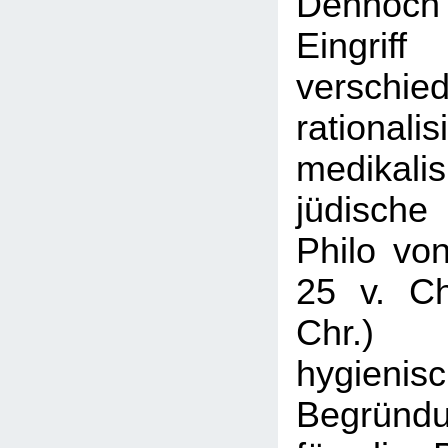
Dennoch
Eing
verschi
rationa
medikalis
jüdisch
Philo von
25 v. Ch
Chr.) 
hygienis
Begründu