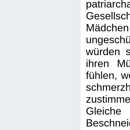
patriarch
Gesellsch
Mädch
ungesc
würden s
ihren Mü
fühlen, 
schmerzh
zusti
Gleiche
Beschn