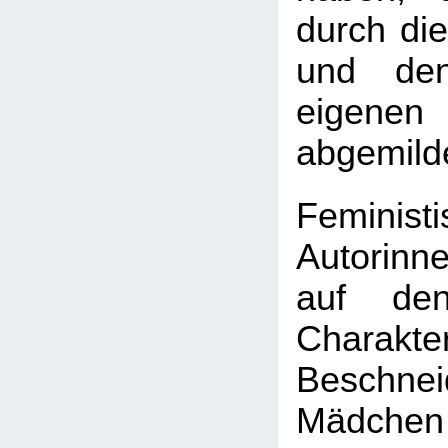
durch di
und den
eigen
abgemilde
Feminist
Autorin
auf den
Chara
Beschn
Mäd