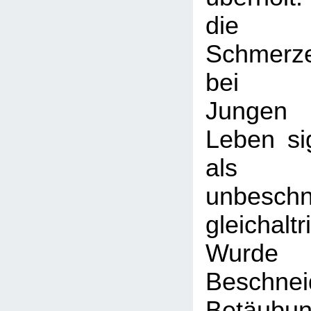
die
Schmerze
bei be
Jungen 
Leben sig
als
unbeschn
gleichal
Wur
Beschn
Betäubu