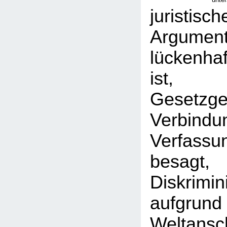
juristisch
Argume
lückenha
ist, 
Gesetz
Verbind
Verfassun
besa
Diskrimin
aufgrund
Weltansc