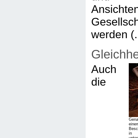
Ansich
Gesellsc
werden (..
Gleichhe
Auch
die
Gena
eine
Besc
in 
unter