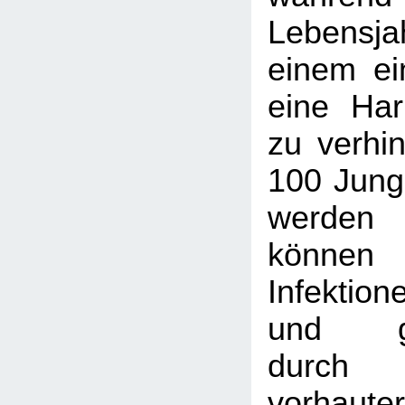
Lebensj
einem ei
eine Har
zu verhi
100 Jung
werden
könne
Infektion
und geg
durc
vorhaute