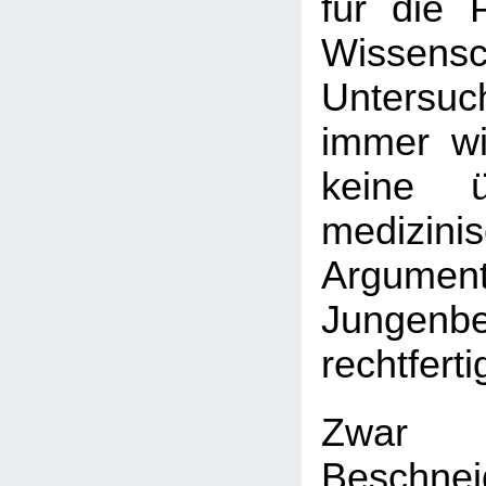
für die P
Wissensc
Untersuc
immer wi
keine ü
medizini
Argument
Jungenbe
rechtfert
Zwar
Beschnei