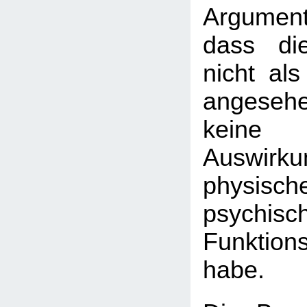
Argument
dass di
nicht al
angeseh
keine
Auswirk
physi
psychisc
Funktions
habe.