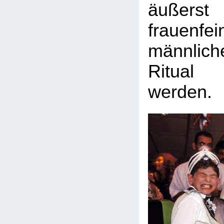
äußerst
frauenfei
männlic
Ritual
werden.