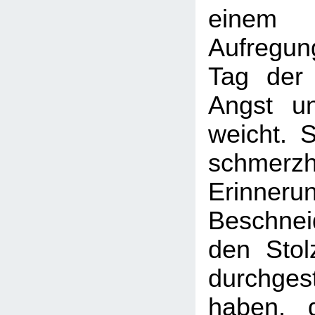
einem 
Aufregun
Tag der
Angst u
weicht. S
schmerzh
Erinne
Beschne
den Stolz
durchg
haben, 