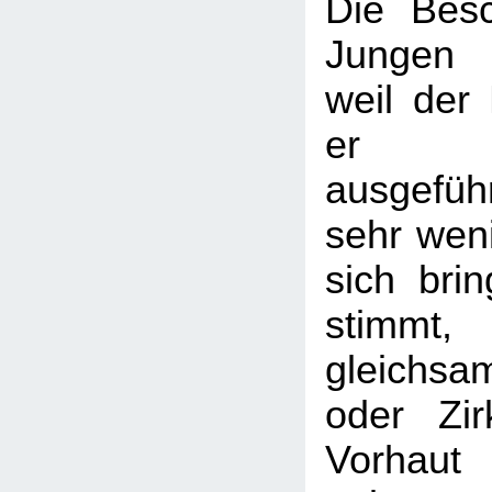
Die Bes
Jungen 
weil der 
er fa
ausgefü
sehr weni
sich bri
stimmt,
gleichsa
oder Zir
Vorhaut