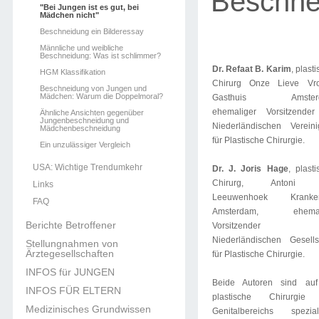
Beschne
"Bei Jungen ist es gut, bei
Mädchen nicht"
Beschneidung ein Bilderessay
Männliche und weibliche
Beschneidung: Was ist schlimmer?
Dr. Refaat B. Karim
, plast
HGM Klassifikation
Chirurg Onze Lieve Vr
Beschneidung von Jungen und
Mädchen: Warum die Doppelmoral?
Gasthuis Amsterd
ehemaliger Vorsitzender
Ähnliche Ansichten gegenüber
Jungenbeschneidung und
Niederländischen Verein
Mädchenbeschneidung
für Plastische Chirurgie.
Ein unzulässiger Vergleich
USA: Wichtige Trendumkehr
Dr. J. Joris Hage
, plasti
Chirurg, Antoni 
Links
Leeuwenhoek Kranke
FAQ
Amsterdam, ehemal
Berichte Betroffener
Vorsitzender 
Niederländischen Gesells
Stellungnahmen von
Ärztegesellschaften
für Plastische Chirurgie.
INFOS für JUNGEN
Beide Autoren sind auf
INFOS FÜR ELTERN
plastische Chirurgie
Medizinisches Grundwissen
Genitalbereichs speziali