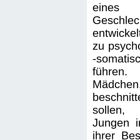
eines 
Geschlech
entwicke
zu psych
-somatis
führe
Mädc
beschni
sollen,
Jungen i
ihrer Be