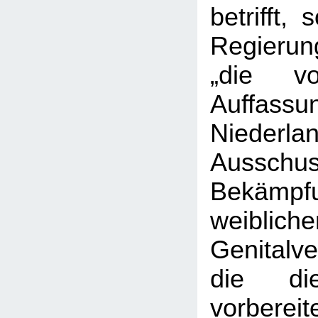
betrifft,
Regieru
„die vo
Auffass
Niederl
Aussc
Bekäm
weibliche
Genitalv
die die
vorbere