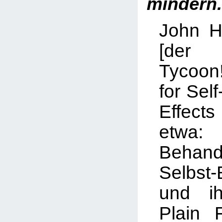
mindern
John H
[der
Co
Tycoon
for Sel
Effect
etw
Beha
Selbst-
und ih
Plain 