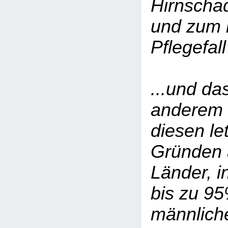
Hirnscha
und zum 
Pflegefa
...und da
anderem 
diesen le
Gründen 
Länder, i
bis zu 9
männlich