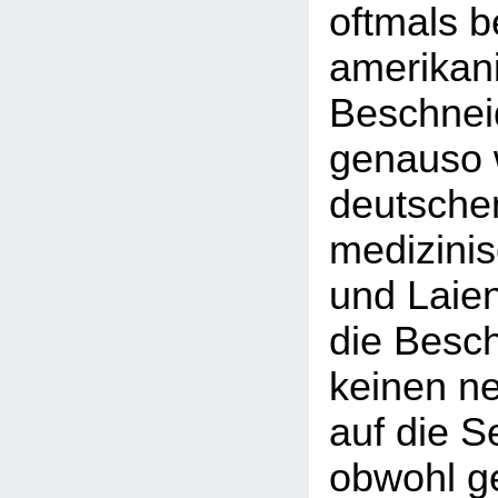
oftmals b
amerikan
Beschnei
genauso w
deutsche
medizini
und Laien
die Besc
keinen ne
auf die S
obwohl g