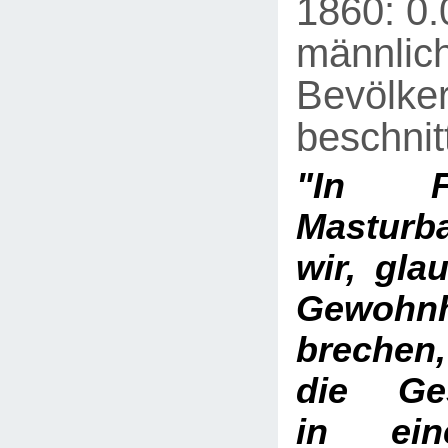
1860: 0
männlic
Bevölke
beschnit
"In F
Masturb
wir, gla
Gewohn
brechen
die Ges
in ein