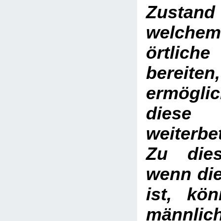
Zustand 
welchem
örtlich
bereiten
ermögli
diese
weiterbe
Zu die
wenn die
ist, kö
männlic