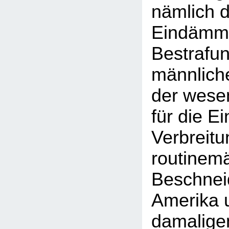
nämlich d
Eindämmu
Bestrafun
männliche
der wese
für die E
Verbreitu
routinem
Beschnei
Amerika 
damaligen