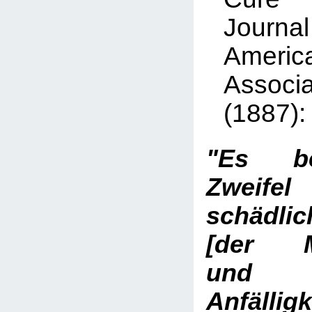
Jour
Ameri
Associ
(1887):
"Es be
Zweife
schädli
[der Ma
und 
Anfäll