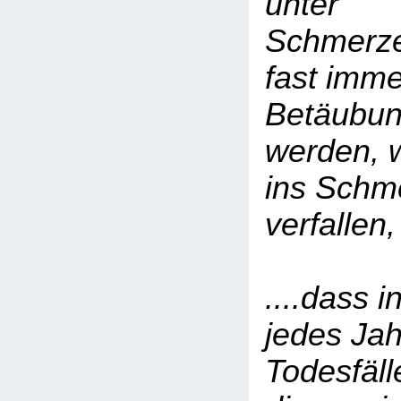
unter
Schmerze
fast imm
Betäubun
werden, w
ins Sch
verfallen
....dass 
jedes Jah
Todesfäll