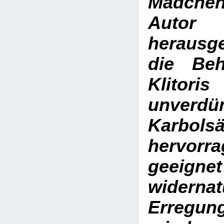
Mädchen
Autor
herausg
die Beh
Klit
unverdü
Karbols
hervorr
geeig
widernat
Erre