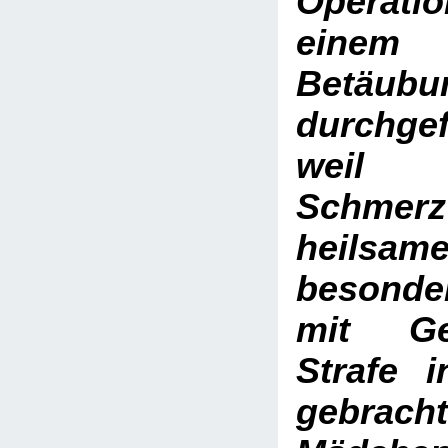
Operati
einem
Betäubu
durchge
weil 
Schme
heilsame
besonde
mit G
Strafe 
gebrach