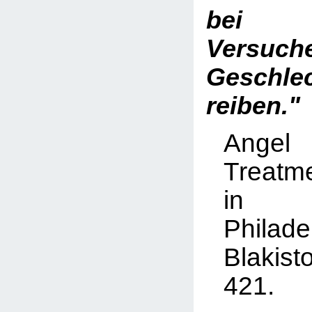
bei k
Versu
Geschle
reiben."
Ange
Treatm
in C
Phila
Blakis
421.