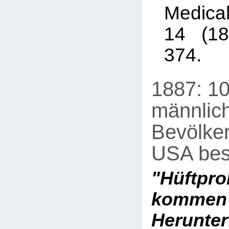
Medical
14 (18
374.
1887: 1
männlic
Bevölker
USA bes
"Hüftpr
kom
Herunter