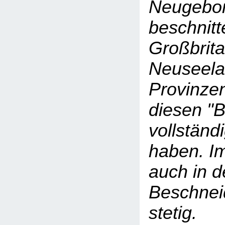
Neugebo
beschnitt
Großbrita
Neuseela
Provinze
diesen "
vollständ
haben. Im
auch in 
Beschnei
stetig.