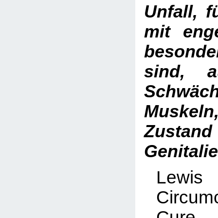
Unfall, 
mit eng
besonde
sind, a
Schwäc
Muskeln
Zusta
Genitalie
Lewis
Circum
Cure 