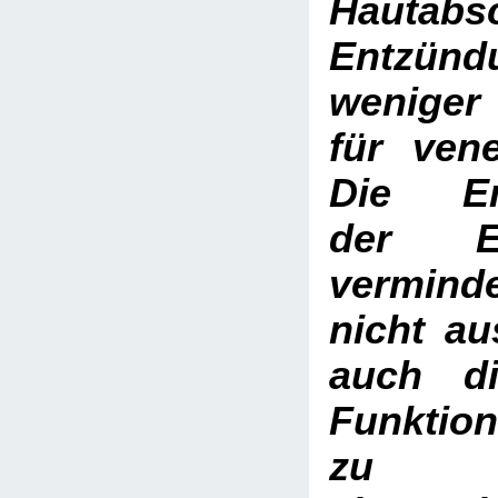
Hautabs
Entzün
weniger
für vene
Die Emp
der E
vermind
nicht a
auch di
Funktio
zu