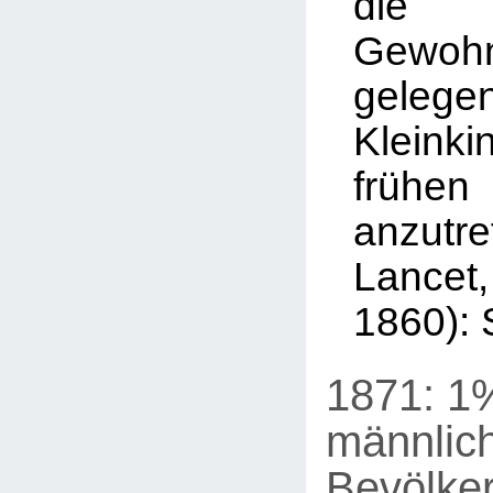
die 
Gewoh
geleg
Kleinki
frühe
anzutre
Lancet, 
1860): 
1871: 1
männlic
Bevölker