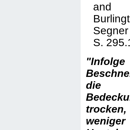
and
Burlin
Segner
S. 295
"Inf
Beschn
die e
Bedecku
trocke
weniger