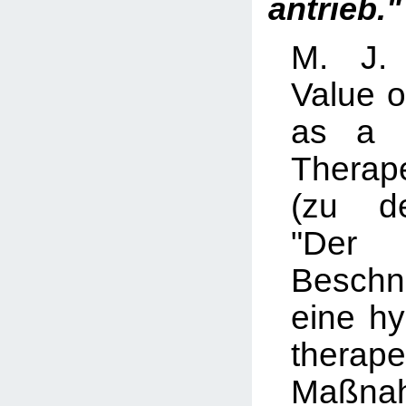
antrieb.
M. J.
Value o
as a 
Therap
(zu d
"Der
Besch
eine h
therape
Maßn