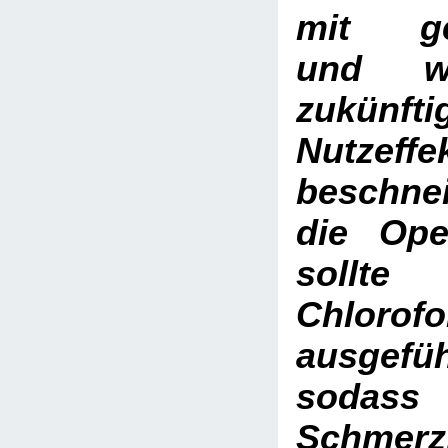
mit ge
und wah
zukünft
Nutzeffe
beschn
die Ope
sollt
Chlorof
ausgefü
sodass 
Schmer