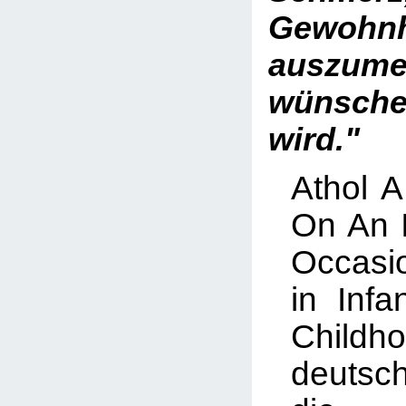
Gewohnh
auszume
wünsche
wird."
Athol 
On An I
Occasio
in Inf
Chil
deutsc