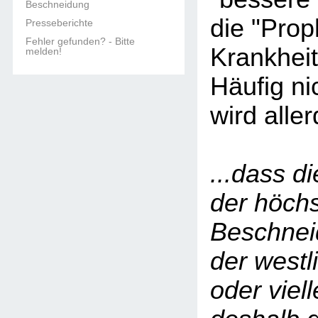
Beschneidung
die "Prop
Presseberichte
Fehler gefunden? - Bitte
Krankheit
melden!
Häufig ni
wird aller
...dass d
der höch
Beschnei
der westl
oder viel