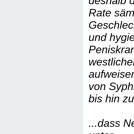
deshalb d
Rate sämt
Geschlec
und hygi
Peniskra
westliche
aufweise
von Syphi
bis hin 
...dass 