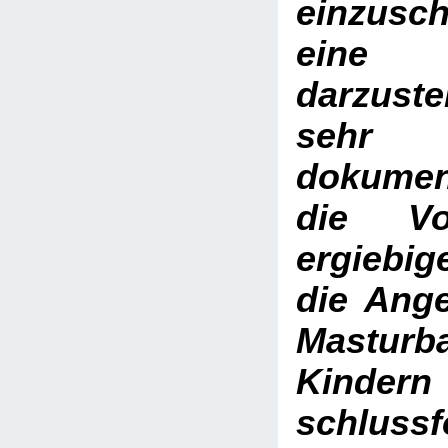
einzusc
eine 
darzustel
seh
dokumen
die Vor
ergiebi
die Ang
Masturb
Kindern
schluss