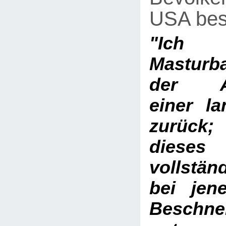
USA bes
"Ich 
Masturba
der Au
einer l
zurück;
diese
vollstän
bei jen
Beschne