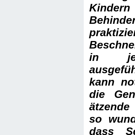
Kindern 
Behinder
praktizie
Beschne
in je
ausgefüh
kann no
die Gen
ätzende 
so wund
dass Sc