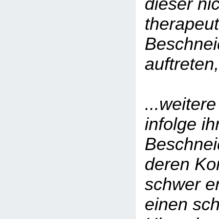
dieser nic
therapeu
Beschne
auftrete
...weiter
infolge ih
Beschnei
deren Ko
schwer en
einen sc