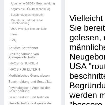
Argumente GEGEN Beschneidung
Argumente FÜR Beschneidung
Beschneidungsmethoden
Vielleich
Männliche und weibliche
Beschneidung
Sie berei
USA: Wichtige Trendumkehr
Links
gelesen, 
FAQ
männlich
Berichte Betroffener
Stellungnahmen von
Neugebor
Ärztegesellschaften
INFOS für JUNGEN
USA "rou
INFOS FÜR ELTERN
beschnitt
Medizinisches Grundwissen
Beschneidung und Sexualität
Begründu
Psychologische Aspekte der
Beschneidung
werden m
Beschneidung und Religion
"bessere
Gesellschaftliche Aspekte der