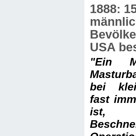
1888: 1
männli
Bevölke
USA bes
"Ein M
Masturba
bei kle
fast imm
ist,
Beschn