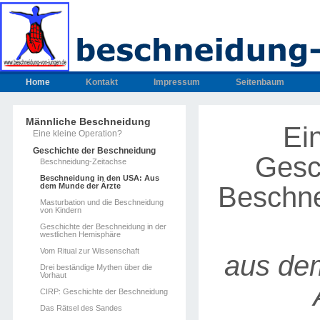
Home
Kontakt
Impressum
Seitenbaum
Männliche Beschneidung
Ei
Eine kleine Operation?
Geschichte der Beschneidung
Gesc
Beschneidung-Zeitachse
Beschneidung in den USA: Aus
Beschne
dem Munde der Ärzte
Masturbation und die Beschneidung
von Kindern
Geschichte der Beschneidung in der
westlichen Hemisphäre
Vom Ritual zur Wissenschaft
aus de
Drei beständige Mythen über die
Vorhaut
CIRP: Geschichte der Beschneidung
Das Rätsel des Sandes