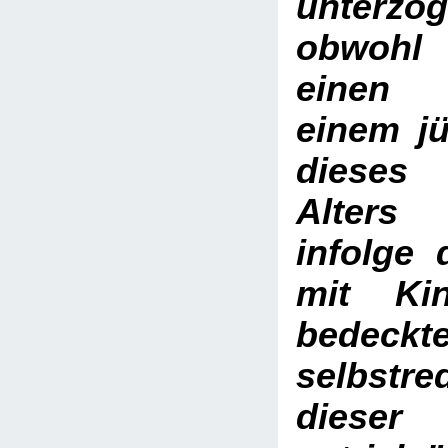
unterzo
obwohl 
einen 
einem j
dieses 
Alters
infolge
mit Kin
bedeckt
selbs
dieser