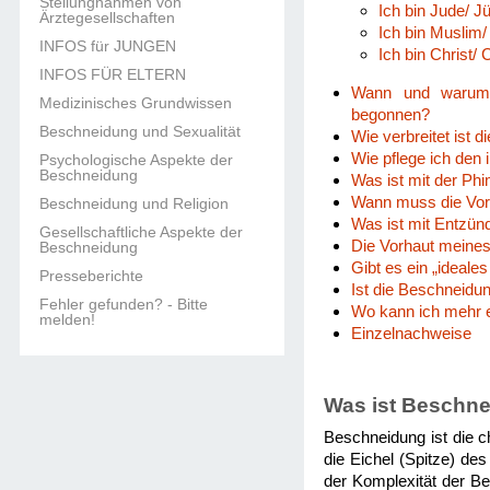
Stellungnahmen von
Ich bin Jude/ 
Ärztegesellschaften
Ich bin Muslim
INFOS für JUNGEN
Ich bin Christ/
INFOS FÜR ELTERN
Wann und warum w
Medizinisches Grundwissen
begonnen?
Beschneidung und Sexualität
Wie verbreitet ist 
Wie pflege ich den
Psychologische Aspekte der
Beschneidung
Was ist mit der Ph
Wann muss die Vor
Beschneidung und Religion
Was ist mit Entzü
Gesellschaftliche Aspekte der
Die Vorhaut meines
Beschneidung
Gibt es ein „ideale
Presseberichte
Ist die Beschneidu
Fehler gefunden? - Bitte
Wo kann ich mehr 
melden!
Einzelnachweise
Was ist Beschn
Beschneidung ist die c
die Eichel (Spitze) des
der Komplexität der Be