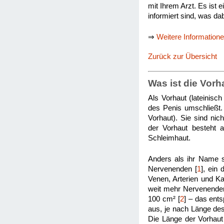
mit Ihrem Arzt. Es ist 
informiert sind, was da
⇒
Weitere Information
Zurück zur Übersicht
Was ist die Vorh
Als Vorhaut (lateinisc
des Penis umschließt.
Vorhaut). Sie sind ni
der Vorhaut besteht a
Schleimhaut.
Anders als ihr Name su
Nervenenden [
1
], ein
Venen, Arterien und K
weit mehr Nervenenden a
100 cm² [
2
] – das ent
aus, je nach Länge des 
Die Länge der Vorhaut 