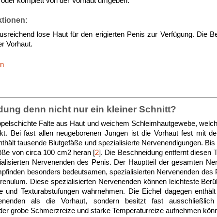
e oder komplett von der Vorhaut umgeben.
ktionen:
ausreichend lose Haut für den erigierten Penis zur Verfügung. Die B
er Vorhaut.
en
dung denn nicht nur ein kleiner Schnitt?
oppelschichte Falte aus Haut und weichem Schleimhautgewebe, welch
t. Bei fast allen neugeborenen Jungen ist die Vorhaut fest mit d
enthält tausende Blutgefäße und spezialisierte Nervenendigungen. B
öße von circa 100 cm2 heran [
2
]. Die Beschneidung entfernt diesen 
ialisierten Nervenenden des Penis. Der Hauptteil der gesamten Ne
mpfinden besonders bedeutsamen, spezialisierten Nervenenden des P
enulum. Diese spezialisierten Nervenenden können leichteste Berü
e und Texturabstufungen wahrnehmen. Die Eichel dagegen enthält n
nenden als die Vorhaut, sondern besitzt fast ausschließlich un
 der grobe Schmerzreize und starke Temperaturreize aufnehmen könn