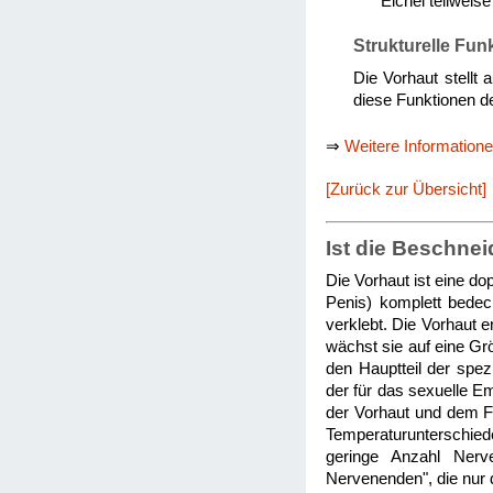
Eichel teilweis
Strukturelle Fun
Die Vorhaut stellt 
diese Funktionen d
⇒
Weitere Information
[Zurück zur Übersicht]
Ist die Beschnei
Die Vorhaut ist eine d
Penis) komplett bedeck
verklebt. Die Vorhaut 
wächst sie auf eine Gr
den Hauptteil der spez
der für das sexuelle E
der Vorhaut und dem Fr
Temperaturunterschied
geringe Anzahl Nerve
Nervenenden", die nur