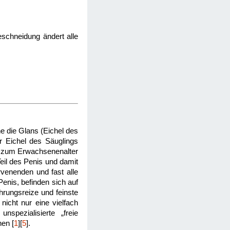
eschneidung ändert alle
e die Glans (Eichel des
er Eichel des Säuglings
is zum Erwachsenenalter
Teil des Penis und damit
rvenenden und fast alle
enis, befinden sich auf
hrungsreize und feinste
icht nur eine vielfach
spezialisierte „freie
en [
1
][
5
].