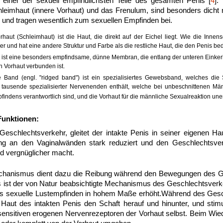
t einer der sexuell empfindlichsten Teile des gesamten Penis [
4
].
chleimhaut (innere Vorhaut) und das Frenulum, sind besonders dich
 und tragen wesentlich zum sexuellen Empfinden bei.
rhaut (Schleimhaut) ist die Haut, die direkt auf der Eichel liegt. Wie die Innen
 und hat eine andere Struktur und Farbe als die restliche Haut, die den Penis bed
ist eine besonders empfindsame, dünne Membran, die entlang der unteren Einkerb
n Vorhaut verbunden ist.
 Band (engl. "ridged band") ist ein spezialisiertes Gewebsband, welches die 
 tausende spezialisierter Nervenenden enthält, welche bei unbeschnittenen Mä
findens verantwortlich sind, und die Vorhaut für die männliche Sexualreaktion une
unktionen:
schlechtsverkehr, gleitet der intakte Penis in seiner eigenen Hau
g an den Vaginalwänden stark reduziert und den Geschlechtsver
 vergnüglicher macht.
echanismus dient dazu die Reibung während den Bewegungen des G
s ist der von Natur beabsichtigte Mechanismus des Geschlechtsverk
s sexuelle Lustempfinden in hohem Maße erhöht.Während des Gesch
Haut des intakten Penis den Schaft herauf und hinunter, und stimuli
sensitiven erogenen Nervenrezeptoren der Vorhaut selbst. Beim Wied