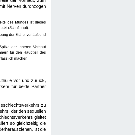
 Teile der Vorhaut, zum
t mit Nerven durchzogen
seite des Mundes ist dieses
eckt (Schafthaut).
ung der Eichel verläuft und
Spitze der inneren Vorhaut
nnern für den Hauptteil des
rlässlich machen.
thülle vor und zurück,
kehr für beide Partner
eschlechtsverkehrs zu
ehrs, der den sexuellen
lechtsverkehrs gleitet
ert so gleichzeitig die
erherausziehen, ist die