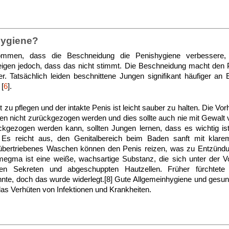
Hygiene?
mmen, dass die Beschneidung die Penishygiene verbessere, a
eigen jedoch, dass das nicht stimmt. Die Beschneidung macht den P
. Tatsächlich leiden beschnittene Jungen signifikant häufiger an
 [
6
].
ut zu pflegen und der intakte Penis ist leicht sauber zu halten. Die V
ren nicht zurückgezogen werden und dies sollte auch nie mit Gewal
kgezogen werden kann, sollten Jungen lernen, dass es wichtig ist,
Es reicht aus, den Genitalbereich beim Baden sanft mit klar
übertriebenes Waschen können den Penis reizen, was zu Entzündu
megma ist eine weiße, wachsartige Substanz, die sich unter der Vo
chen Sekreten und abgeschuppten Hautzellen. Früher fürcht
nnte, doch das wurde widerlegt.[8] Gute Allgemeinhygiene und ges
 das Verhüten von Infektionen und Krankheiten.