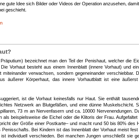
eine gute Idee sich Bilder oder Videos der Operation anzusehen, damit
bei geschieht.
en
aut?
h Präputium) bezeichnet man den Teil der Penishaut, welcher die 
 Die Vorhaut besteht aus einem Innenblatt (innere Vorhaut) und ei
cht miteinander verwachsen, sondern gegeneinander verschiebbar. D
us äußerer Körperhaut, das innere Vorhautblatt ist eine äußerst
ggeriert, ist die Vorhaut keinesfalls nur Haut. Sie enthält tause
 dichtes Netzwerk an Blutgefäßen, und eine dünne Muskelschicht. S
apillaren, 73 m an Nervenfasern und ca. 10000 Nervenendungen. Dam
ls beispielsweise die Eichel oder die Klitoris der Frau. Aufgefaltet
spricht der Größe einer Postkarte– und macht rund 50 bis 80% des
Penisschafts. Bei Kindern ist das Innenblatt der Vorhaut meist fest 
ist individuell verschieden. Bei manchen Jungen umschließt sie ge