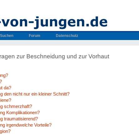
Suchen
Forum
Datenschutz
 Fragen zur Beschneidung und zur Vorhaut
ung?
?
ut da?
g den nicht nur ein kleiner Schnitt?
giene?
ng schmerzhaft?
ung Komplikationen?
ng traumatisierend?
ng irgendwelche Vorteile?
igion?