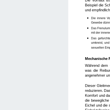
Die Vorhaut is
Beispiel die S
und empfindlich
Die innere Vo
Gewebe dünner
Das Frenulum 
mit der innere
Das gefurchte
umkreist, und
sexuellen Emp
Mechanische F
Während dem Ge
was die Reibun
angenehmer und
Dieser Gleitm
reduzieren. Da
Komfort und da
die bewegliche 
Eichel und die 