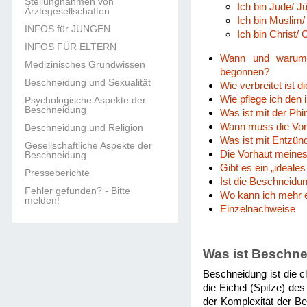
Stellungnahmen von
Ich bin Jude/ 
Ärztegesellschaften
Ich bin Muslim
INFOS für JUNGEN
Ich bin Christ/
INFOS FÜR ELTERN
Wann und warum w
Medizinisches Grundwissen
begonnen?
Beschneidung und Sexualität
Wie verbreitet ist 
Wie pflege ich den
Psychologische Aspekte der
Beschneidung
Was ist mit der Ph
Wann muss die Vor
Beschneidung und Religion
Was ist mit Entzü
Gesellschaftliche Aspekte der
Die Vorhaut meines
Beschneidung
Gibt es ein „ideale
Presseberichte
Ist die Beschneidu
Fehler gefunden? - Bitte
Wo kann ich mehr 
melden!
Einzelnachweise
Was ist Beschn
Beschneidung ist die c
die Eichel (Spitze) des
der Komplexität der Be