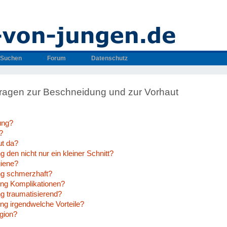
Suchen
Forum
Datenschutz
 Fragen zur Beschneidung und zur Vorhaut
ung?
?
ut da?
g den nicht nur ein kleiner Schnitt?
giene?
ng schmerzhaft?
ung Komplikationen?
ng traumatisierend?
ng irgendwelche Vorteile?
igion?