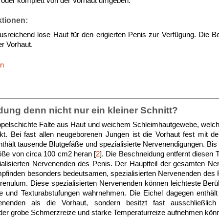
e oder komplett von der Vorhaut umgeben.
ktionen:
ausreichend lose Haut für den erigierten Penis zur Verfügung. Die B
er Vorhaut.
en
dung denn nicht nur ein kleiner Schnitt?
oppelschichte Falte aus Haut und weichem Schleimhautgewebe, welch
t. Bei fast allen neugeborenen Jungen ist die Vorhaut fest mit d
enthält tausende Blutgefäße und spezialisierte Nervenendigungen. B
öße von circa 100 cm2 heran [
2
]. Die Beschneidung entfernt diesen 
ialisierten Nervenenden des Penis. Der Hauptteil der gesamten Ne
mpfinden besonders bedeutsamen, spezialisierten Nervenenden des P
enulum. Diese spezialisierten Nervenenden können leichteste Berü
e und Texturabstufungen wahrnehmen. Die Eichel dagegen enthält n
nenden als die Vorhaut, sondern besitzt fast ausschließlich un
 der grobe Schmerzreize und starke Temperaturreize aufnehmen könn