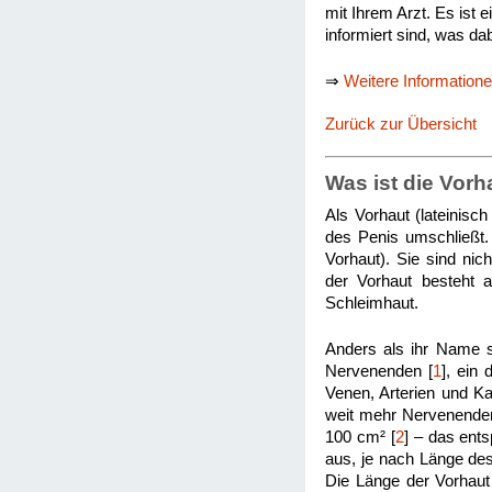
mit Ihrem Arzt. Es ist 
informiert sind, was da
⇒
Weitere Information
Zurück zur Übersicht
Was ist die Vorh
Als Vorhaut (lateinisc
des Penis umschließt.
Vorhaut). Sie sind ni
der Vorhaut besteht a
Schleimhaut.
Anders als ihr Name su
Nervenenden [
1
], ein
Venen, Arterien und K
weit mehr Nervenenden a
100 cm² [
2
] – das ent
aus, je nach Länge des 
Die Länge der Vorhaut 