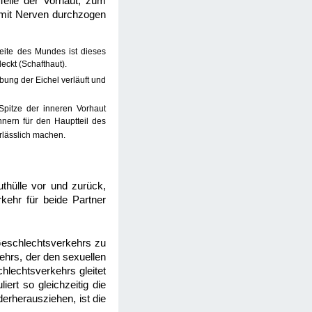
 Teile der Vorhaut, zum
t mit Nerven durchzogen
seite des Mundes ist dieses
eckt (Schafthaut).
ung der Eichel verläuft und
Spitze der inneren Vorhaut
nnern für den Hauptteil des
rlässlich machen.
thülle vor und zurück,
kehr für beide Partner
eschlechtsverkehrs zu
ehrs, der den sexuellen
lechtsverkehrs gleitet
ert so gleichzeitig die
erherausziehen, ist die