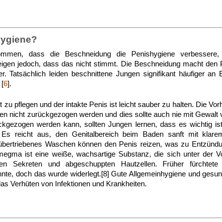
Hygiene?
mmen, dass die Beschneidung die Penishygiene verbessere, a
eigen jedoch, dass das nicht stimmt. Die Beschneidung macht den P
. Tatsächlich leiden beschnittene Jungen signifikant häufiger an
 [
6
].
ut zu pflegen und der intakte Penis ist leicht sauber zu halten. Die V
ren nicht zurückgezogen werden und dies sollte auch nie mit Gewal
kgezogen werden kann, sollten Jungen lernen, dass es wichtig ist,
Es reicht aus, den Genitalbereich beim Baden sanft mit klar
übertriebenes Waschen können den Penis reizen, was zu Entzündu
megma ist eine weiße, wachsartige Substanz, die sich unter der Vo
chen Sekreten und abgeschuppten Hautzellen. Früher fürcht
nnte, doch das wurde widerlegt.[8] Gute Allgemeinhygiene und ges
 das Verhüten von Infektionen und Krankheiten.