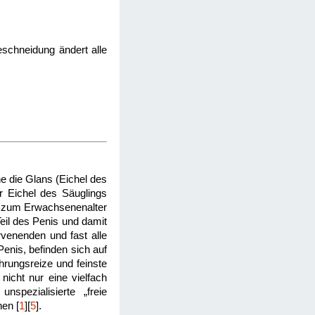
eschneidung ändert alle
e die Glans (Eichel des
er Eichel des Säuglings
is zum Erwachsenenalter
Teil des Penis und damit
rvenenden und fast alle
enis, befinden sich auf
hrungsreize und feinste
icht nur eine vielfach
spezialisierte „freie
en [
1
][
5
].