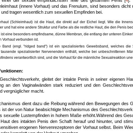
t einer der sexuell empfindlichsten Teile des gesamten Penis [
4
].
chleimhaut (innere Vorhaut) und das Frenulum, sind besonders dich
 und tragen wesentlich zum sexuellen Empfinden bei.
rhaut (Schleimhaut) ist die Haut, die direkt auf der Eichel liegt. Wie die Innen
 und hat eine andere Struktur und Farbe als die restliche Haut, die den Penis bed
ist eine besonders empfindsame, dünne Membran, die entlang der unteren Einkerb
n Vorhaut verbunden ist.
 Band (engl. "ridged band") ist ein spezialisiertes Gewebsband, welches die 
 tausende spezialisierter Nervenenden enthält, welche bei unbeschnittenen Mä
findens verantwortlich sind, und die Vorhaut für die männliche Sexualreaktion une
unktionen:
schlechtsverkehr, gleitet der intakte Penis in seiner eigenen Hau
g an den Vaginalwänden stark reduziert und den Geschlechtsver
 vergnüglicher macht.
echanismus dient dazu die Reibung während den Bewegungen des G
s ist der von Natur beabsichtigte Mechanismus des Geschlechtsverk
s sexuelle Lustempfinden in hohem Maße erhöht.Während des Gesch
Haut des intakten Penis den Schaft herauf und hinunter, und stimuli
sensitiven erogenen Nervenrezeptoren der Vorhaut selbst. Beim Wied