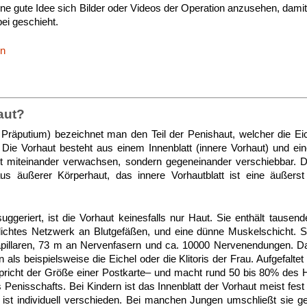
eine gute Idee sich Bilder oder Videos der Operation anzusehen, damit
bei geschieht.
en
aut?
h Präputium) bezeichnet man den Teil der Penishaut, welcher die 
 Die Vorhaut besteht aus einem Innenblatt (innere Vorhaut) und ei
cht miteinander verwachsen, sondern gegeneinander verschiebbar. D
us äußerer Körperhaut, das innere Vorhautblatt ist eine äußerst
ggeriert, ist die Vorhaut keinesfalls nur Haut. Sie enthält tause
 dichtes Netzwerk an Blutgefäßen, und eine dünne Muskelschicht. S
apillaren, 73 m an Nervenfasern und ca. 10000 Nervenendungen. Dam
ls beispielsweise die Eichel oder die Klitoris der Frau. Aufgefaltet
spricht der Größe einer Postkarte– und macht rund 50 bis 80% des
Penisschafts. Bei Kindern ist das Innenblatt der Vorhaut meist fest 
ist individuell verschieden. Bei manchen Jungen umschließt sie ge