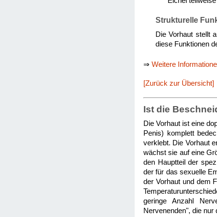
Eichel teilweis
Strukturelle Fun
Die Vorhaut stellt 
diese Funktionen d
⇒
Weitere Information
[Zurück zur Übersicht]
Ist die Beschnei
Die Vorhaut ist eine d
Penis) komplett bedeck
verklebt. Die Vorhaut 
wächst sie auf eine Gr
den Hauptteil der spez
der für das sexuelle E
der Vorhaut und dem Fr
Temperaturunterschied
geringe Anzahl Nerve
Nervenenden", die nur