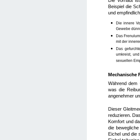
Die Vorhaut is
Beispiel die S
und empfindlich
Die innere Vo
Gewebe dünner
Das Frenulum 
mit der innere
Das gefurchte
umkreist, und
sexuellen Emp
Mechanische F
Während dem Ge
was die Reibun
angenehmer und
Dieser Gleitm
reduzieren. Da
Komfort und da
die bewegliche 
Eichel und die 