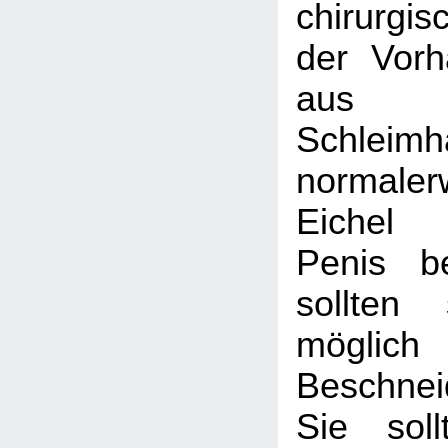
chirurgis
der Vorh
aus 
Schlei
normal
Eichel 
Penis be
sollten
mögl
Beschne
Sie sol