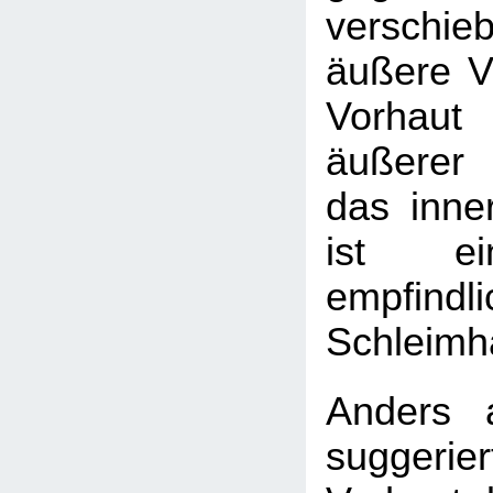
versch
äußere Vo
Vorhaut
äußerer
das inner
ist ei
empfindl
Schleimh
Anders 
suggeri