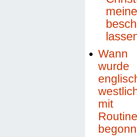
mei
besch
lasse
Wann
wurd
englisc
westli
mi
Routin
begonn