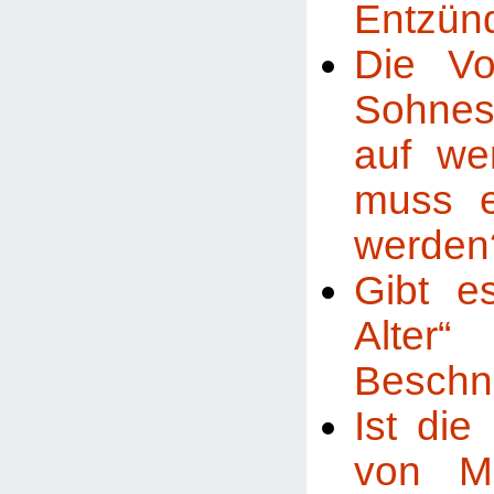
Entzün
Die Vo
Sohnes
auf we
muss e
werden
Gibt e
Alt
Beschn
Ist di
von M