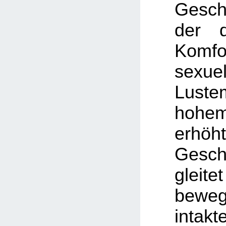
Gesch
der d
Komf
sexuel
Lust
hoh
erhöh
Gesch
gle
beweg
intak