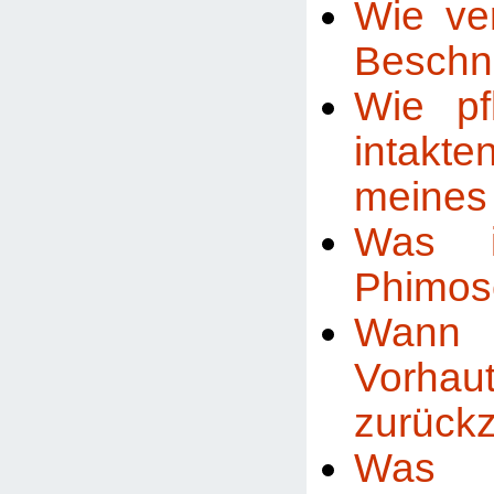
Wie ver
Beschn
Wie pf
inta
meines
Was i
Phimos
Wann
Vorhau
zurückz
Was