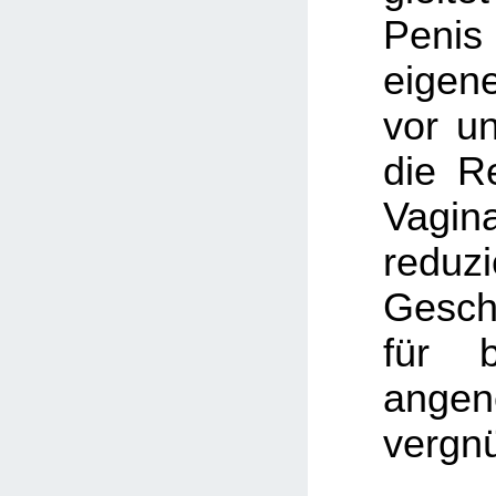
Peni
eigen
vor u
die R
Vagin
reduz
Gesch
für b
ange
vergnü