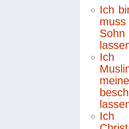
Ich bi
muss
Sohn
lasse
Ich 
Musli
mei
besch
lasse
Ich 
Chris