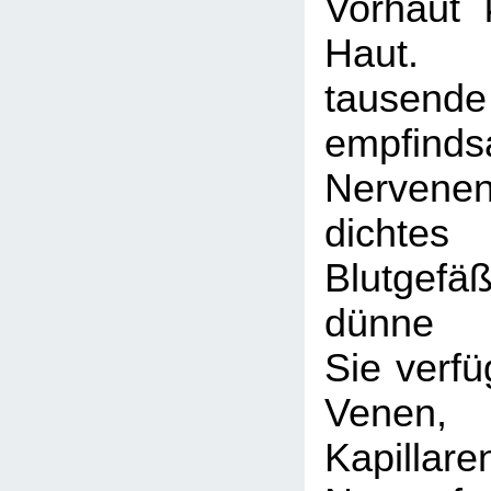
Vorhaut k
Haut. 
tausen
empfind
Nervene
dichtes
Blutgefä
dünne M
Sie verfü
Venen, 
Kapilla