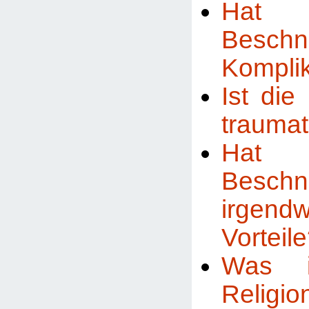
Ha
Beschn
Kompli
Ist di
traumat
Ha
Beschn
irgend
Vorteil
Was i
Religi