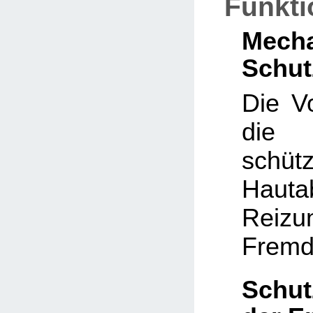
Funkt
Mech
Schut
Die V
die 
schüt
Hautab
Reiz
Fremd
Schut