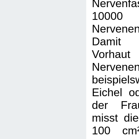
Nervenf
10000
Nervene
Damit 
Vorhau
Nerve
beispie
Eichel od
der Frau
misst die
100 cm