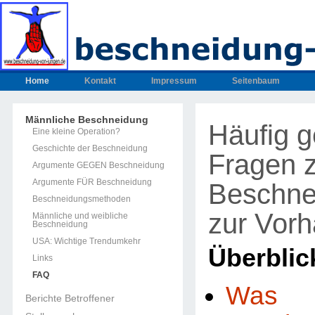
Home
Kontakt
Impressum
Seitenbaum
Männliche Beschneidung
Häufig g
Eine kleine Operation?
Geschichte der Beschneidung
Fragen 
Argumente GEGEN Beschneidung
Argumente FÜR Beschneidung
Beschne
Beschneidungsmethoden
zur Vorh
Männliche und weibliche
Beschneidung
USA: Wichtige Trendumkehr
Überblic
Links
FAQ
Wa
Berichte Betroffener