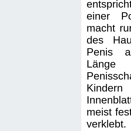
entspri
einer P
macht ru
des Hau
Penis a
Län
Peniss
Kinde
Innenbla
meist fes
verklebt.