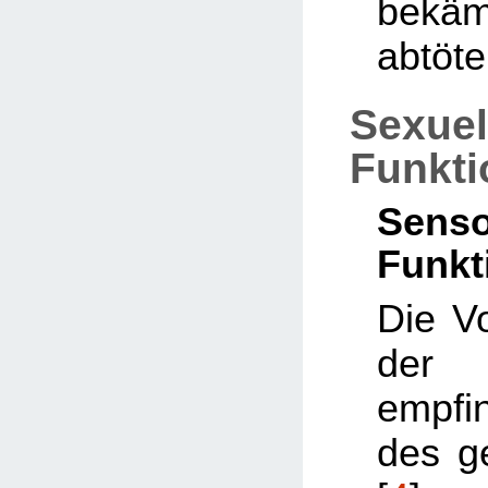
bek
abtöte
Sexuel
Funkt
Senso
Funkt
Die Vo
der
empfin
des g