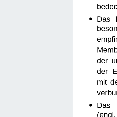
bedec
Das F
beson
empf
Memb
der u
der E
mit d
verbu
Das 
(engl.