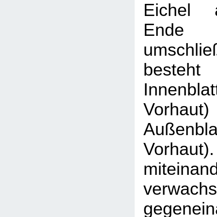
Eichel 
Ende 
umschließ
besteh
Innenbl
Vorhaut
Außenbl
Vorhaut).
miteinan
verwach
gegenein