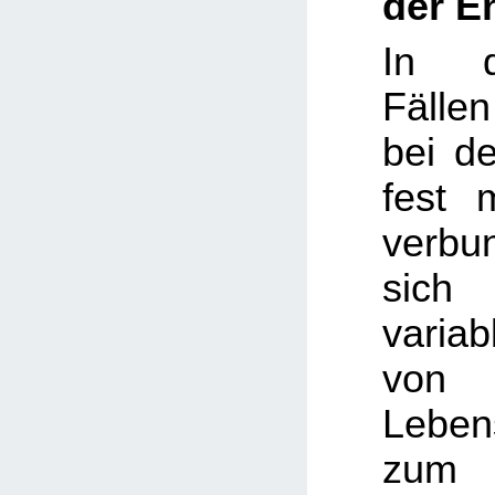
der E
In d
Fällen
bei d
fest 
verbu
sich
varia
von 
Lebe
zum 