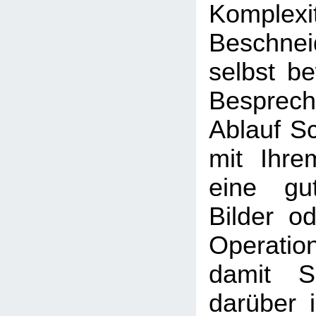
Kompl
Beschnei
selbst b
Besprec
Ablauf Sch
mit Ihre
eine gu
Bilder o
Operati
damit Si
darüber i