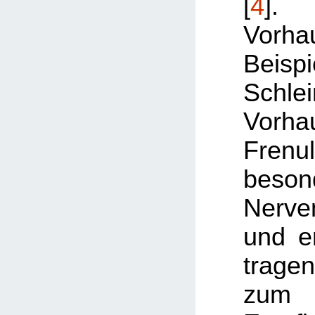
[
4
].
Vor
Bei
Schle
Vorh
Fren
beson
Nerve
und e
trage
zum