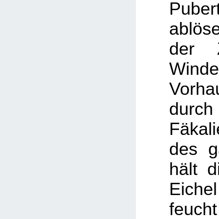
Pube
ablö
der 
Winde
Vorha
durch
Fäkal
des g
hält d
Eich
feuch