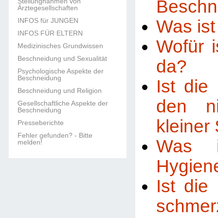
Beschn
Stellungnahmen von
Ärztegesellschaften
Was ist
INFOS für JUNGEN
INFOS FÜR ELTERN
Wofür i
Medizinisches Grundwissen
Beschneidung und Sexualität
da?
Psychologische Aspekte der
Beschneidung
Ist di
Beschneidung und Religion
den n
Gesellschaftliche Aspekte der
Beschneidung
kleiner
Presseberichte
Fehler gefunden? - Bitte
Was i
melden!
Hygien
Ist di
schmer