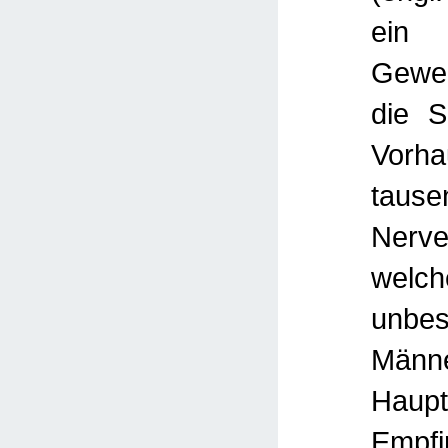
ein 
Gewe
die S
Vorha
tause
Nerv
we
unbes
Män
Haupt
Empfi