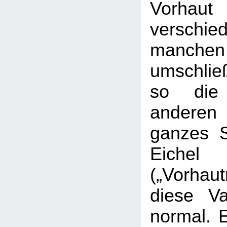
Vorhaut i
versch
manch
umschlie
so die 
anderen
ganzes S
Eiche
(„Vorhaut
diese Va
normal. E