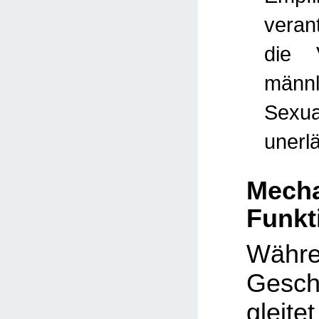
veran
die 
männl
Sexua
unerl
Mech
Funkt
Wäh
Gesch
gleit