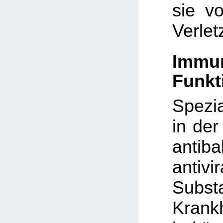
sie v
Verlet
Immu
Funkt
Spezia
in der
antib
antivir
Subs
Krankh