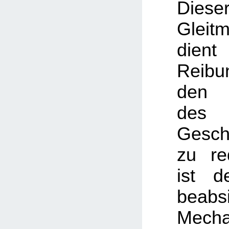
Diese
Gleit
dien
Reib
den 
des
Gesch
zu re
ist d
beabsi
Mech