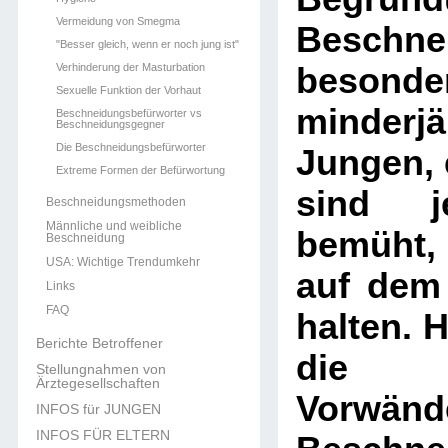
Vermeidung von Smegma
Beschne
"Besser gleich, wenn er noch jung ist"
Verhinderung der Masturbation
besonde
Sexuelle Funktion der Vorhaut
minderjä
Beschneidungsbefürworter vs
Beschneidungsgegner
Die Beschneidungsbefürworter
Jungen, 
Extreme Formen der Befürwortung
sind j
Beschneidungsmethoden
Männliche und weibliche
bemüht,
Beschneidung
USA: Wichtige Trendumkehr
auf dem
Links
FAQ
halten. H
Berichte Betroffener
die h
Stellungnahmen von
Ärztegesellschaften
Vorw
INFOS für JUNGEN
INFOS FÜR ELTERN