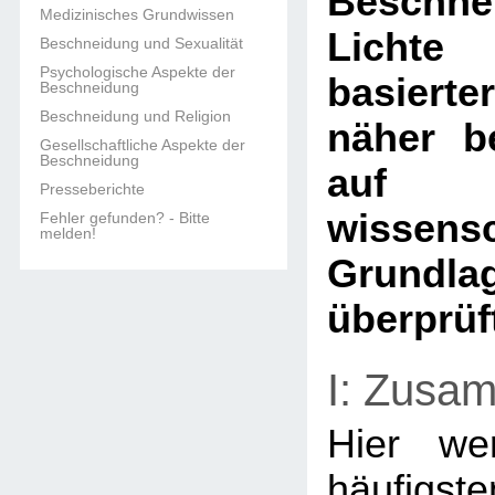
Besch
Medizinisches Grundwissen
Licht
Beschneidung und Sexualität
Psychologische Aspekte der
basier
Beschneidung
Beschneidung und Religion
näher b
Gesellschaftliche Aspekte der
Beschneidung
auf
Presseberichte
wissensc
Fehler gefunden? - Bitte
melden!
Grund
überprüf
I: Zusa
Hier we
häufigste