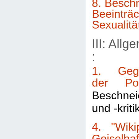
8. Beschn
Beeintr
Sexualitä
III: Allg
:
1. Gege
der Pos
Beschnei
und -kriti
4. "Wiki
Geiselhaf