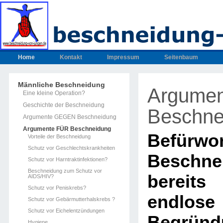
Home
Kontakt
Impressum
Seitenbaum
Männliche Beschneidung
Argume
Eine kleine Operation?
Geschichte der Beschneidung
Beschne
Argumente GEGEN Beschneidung
Argumente FÜR Beschneidung
Befür
Vorteile der Beschneidung
Schutz vor Geschlechtskrankheiten
Beschne
Schutz vor Harntraktinfektionen?
Beschneidung zum Schutz vor
bereits
AIDS/HIV?
Schutz vor Peniskrebs?
endlos
Schutz vor Gebärmutterhalskrebs ?
Schutz vor Eichelentzündungen
Begründ
Hygiene