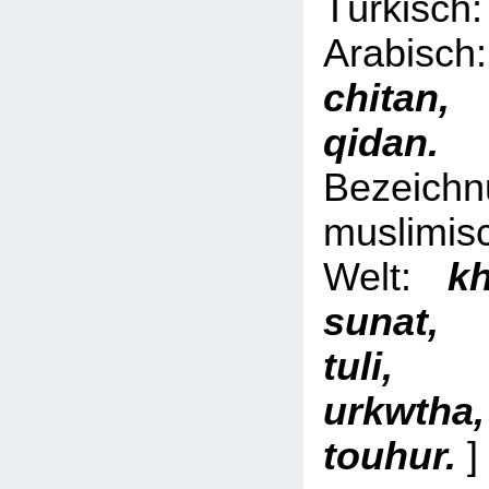
Türki
Arabi
chita
qid
Bezeich
muslimis
Welt:
kh
sunat,
tuli, 
urkwth
touhur.
]