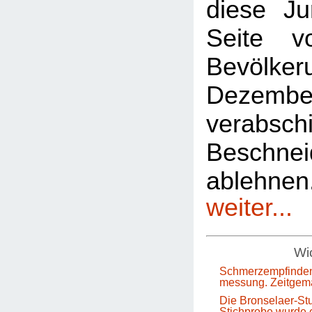
diese Ju
Seite 
Bevölkeru
Dezem
verabsch
Beschnei
ablehn
weiter...
Wic
Schmerzempfinden
messung. Zeitgem
Die Bronselaer-Stu
Stichprobe wurde e