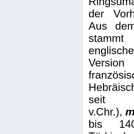
Ringsum
der Vorh
Aus dem
stamm
englische
Versio
französis
Hebräisc
sei
v.Chr.),
m
bis 14