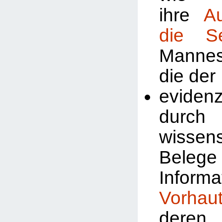
ihre
A
die Se
Manne
die der
evidenz
durch
wissens
Beleg
Inform
Vorhau
deren