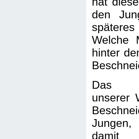
hat diese
den Jun
späte
Welche 
hinter d
Beschnei
Das H
unserer W
Beschn
Jungen
dam