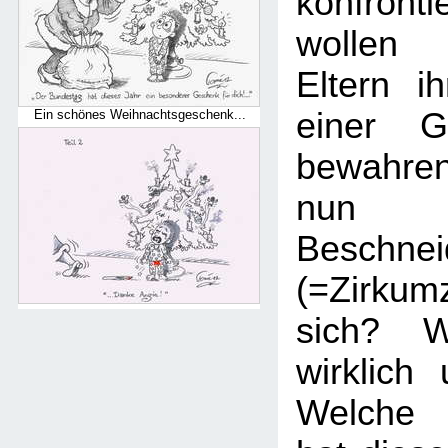
konfronti
wollen 
Eltern i
einer Ge
Ein schönes Weihnachtsgeschenk...
bewahre
nun 
Beschnei
(=Zirku
sich? W
wirklich
Welche 