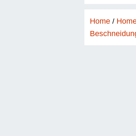
Home
/
Hom
Beschneidun