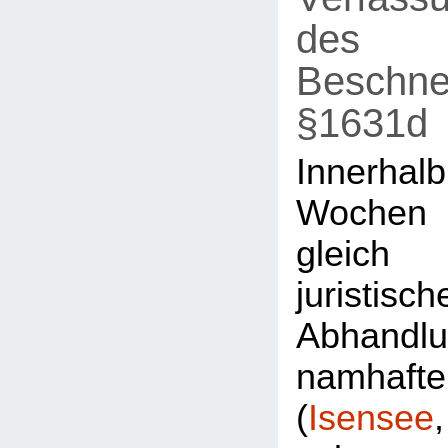
des
Beschne
§1631d
Innerh
Wochen
gleic
juristisch
Abhandl
namhaft
(
Isensee