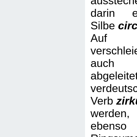
ausstech
darin e
Silbe
cir
Auf Nic
verschl
auch 
abgeleite
verdeuts
Verb
zir
werde
ebe