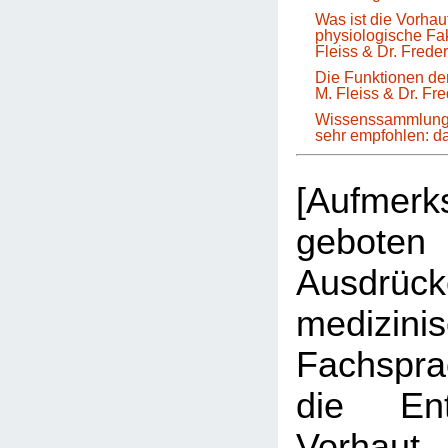
Was ist die Vorha
physiologische Fa
Fleiss & Dr. Frede
Die Funktionen der
M. Fleiss & Dr. Fr
Wissenssammlung 
sehr empfohlen: 
[Aufmer
geboten 
Ausdrüc
medizini
Fachspr
die Ent
Vorhau