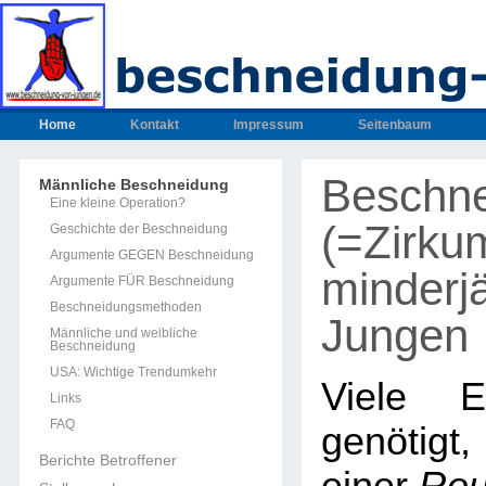
Home
Kontakt
Impressum
Seitenbaum
Beschn
Männliche Beschneidung
Eine kleine Operation?
(=Zirku
Geschichte der Beschneidung
Argumente GEGEN Beschneidung
minderjä
Argumente FÜR Beschneidung
Beschneidungsmethoden
Jungen
Männliche und weibliche
Beschneidung
USA: Wichtige Trendumkehr
Viele E
Links
FAQ
genötig
Berichte Betroffener