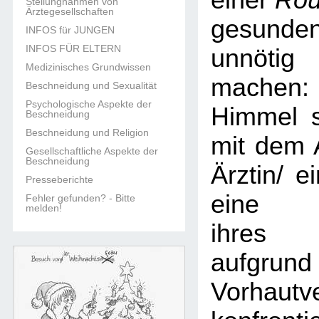
einer
Rou
Stellungnahmen von
Ärztegesellschaften
gesun
INFOS für JUNGEN
INFOS FÜR ELTERN
unnöti
Medizinisches Grundwissen
machen:
Beschneidung und Sexualität
Psychologische Aspekte der
Himmel s
Beschneidung
Beschneidung und Religion
mit dem 
Gesellschaftliche Aspekte der
Beschneidung
Ärztin/ e
Presseberichte
eine B
Fehler gefunden? - Bitte
melden!
ihres 
aufgr
Vorhautv