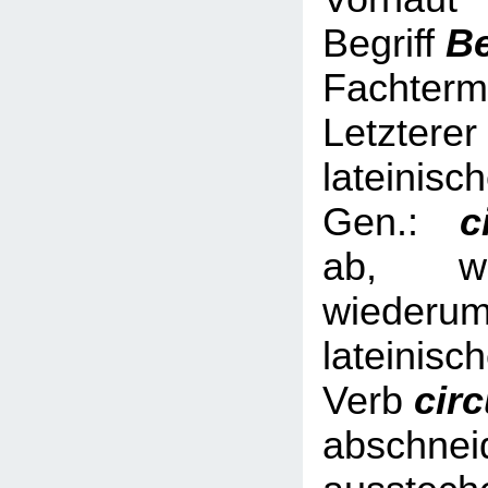
Begriff
B
Fachterm
Letzterer
lateinisc
Gen.:
ci
ab, we
wied
lateinisc
Verb
cir
abschnei