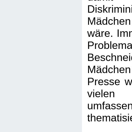
Diskrim
Mädchen
wäre. Imm
Probl
Beschn
Mädchen -
Presse wi
viele
umfasse
thematisi