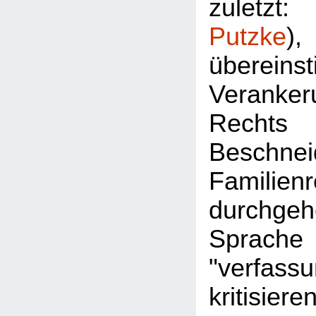
zuletz
Putzke
überein
Veran
Rec
Besch
Familie
durchgeh
Sprac
"verfassu
kritisier