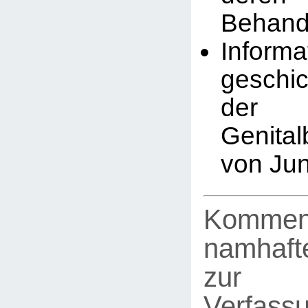
Behand
Infor
geschic
der
Genita
von Ju
Kommen
namhafte
zur
Verfassu