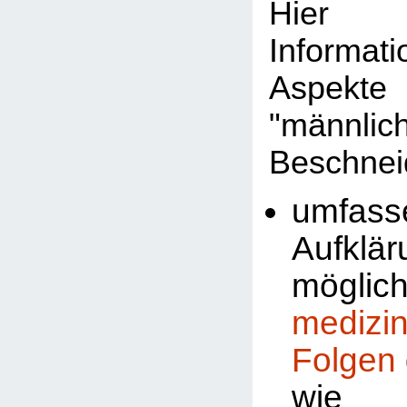
Hier 
Informat
Aspekte
"männlic
Beschnei
umfass
Aufklä
möglic
medizi
Folgen
wi