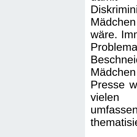
Diskrim
Mädchen
wäre. Imm
Probl
Beschn
Mädchen -
Presse wi
viele
umfasse
thematisi