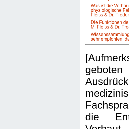
Was ist die Vorha
physiologische Fa
Fleiss & Dr. Frede
Die Funktionen der
M. Fleiss & Dr. Fr
Wissenssammlung 
sehr empfohlen: 
[Aufmer
geboten 
Ausdrüc
medizini
Fachspr
die Ent
Vorhau