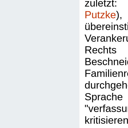
zuletz
Putzke
überein
Veran
Rec
Besch
Familie
durchgeh
Sprac
"verfassu
kritisier