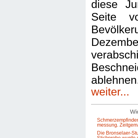
diese Ju
Seite 
Bevölkeru
Dezem
verabsch
Beschnei
ablehn
weiter...
Wic
Schmerzempfinden
messung. Zeitgem
Die Bronselaer-Stu
Stichprobe wurde e