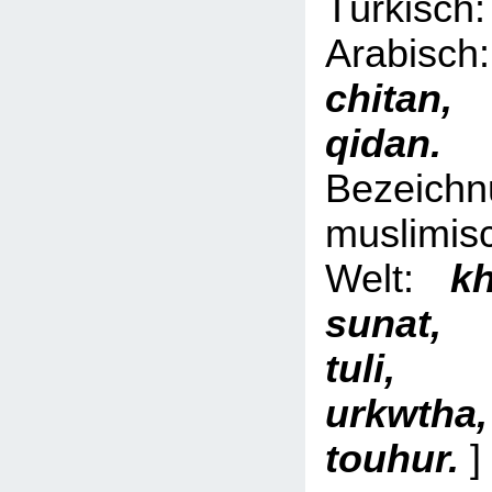
Türki
Arabi
chita
qid
Bezeich
muslimis
Welt:
kh
sunat,
tuli, 
urkwth
touhur.
]