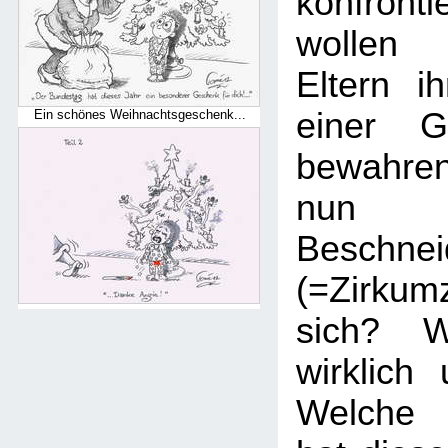
konfronti
wollen 
Eltern i
einer Ge
Ein schönes Weihnachtsgeschenk...
bewahre
nun 
Beschnei
(=Zirku
sich? W
wirklich
Welche 