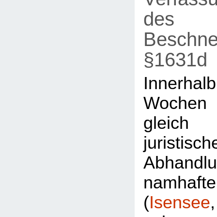
des
Beschne
§1631d
Innerh
Wochen
gleic
juristisch
Abhandl
namhaft
(
Isensee