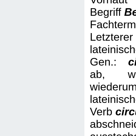
Begriff
B
Fachterm
Letzterer
lateinisc
Gen.:
ci
ab, we
wied
lateinisc
Verb
cir
abschnei