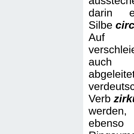
ausstech
darin e
Silbe
cir
Auf Nic
verschl
auch 
abgeleite
verdeuts
Verb
zir
werde
ebe