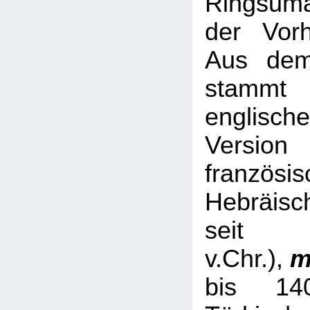
Ringsum
der Vorh
Aus dem
stamm
englische
Versio
französis
Hebräisc
sei
v.Chr.),
m
bis 14