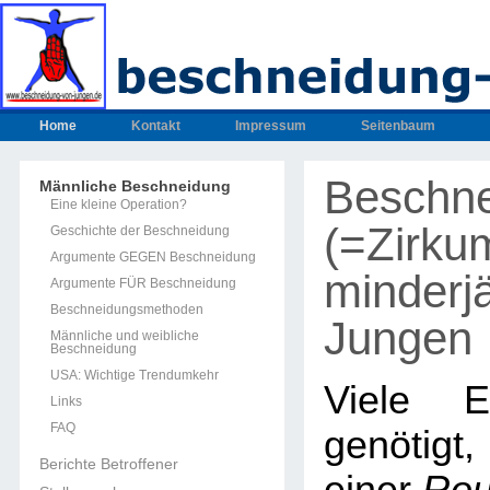
Home
Kontakt
Impressum
Seitenbaum
Beschn
Männliche Beschneidung
Eine kleine Operation?
(=Zirku
Geschichte der Beschneidung
Argumente GEGEN Beschneidung
minderjä
Argumente FÜR Beschneidung
Beschneidungsmethoden
Jungen
Männliche und weibliche
Beschneidung
USA: Wichtige Trendumkehr
Viele E
Links
FAQ
genötig
Berichte Betroffener