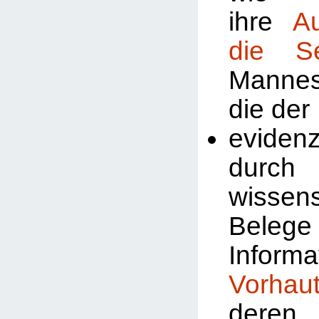
ihre
A
die Se
Manne
die der
evidenz
durch
wissens
Beleg
Inform
Vorhau
deren