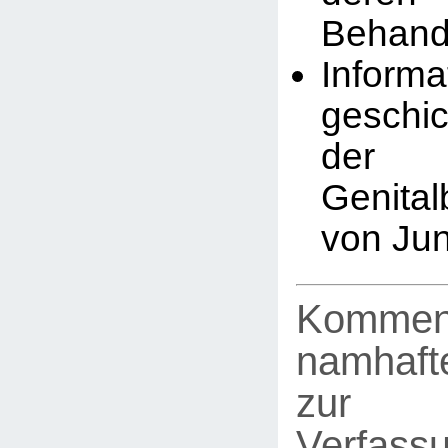
Behand
Infor
geschic
der
Genita
von Ju
Kommen
namhafte
zur
Verfassu