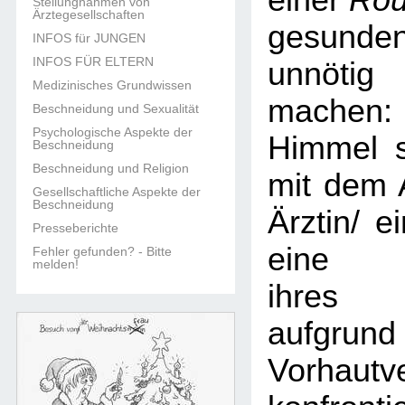
einer
Rou
Stellungnahmen von
Ärztegesellschaften
gesun
INFOS für JUNGEN
INFOS FÜR ELTERN
unnöti
Medizinisches Grundwissen
machen:
Beschneidung und Sexualität
Psychologische Aspekte der
Himmel s
Beschneidung
Beschneidung und Religion
mit dem 
Gesellschaftliche Aspekte der
Beschneidung
Ärztin/ e
Presseberichte
eine B
Fehler gefunden? - Bitte
melden!
ihres 
aufgr
Vorhautv