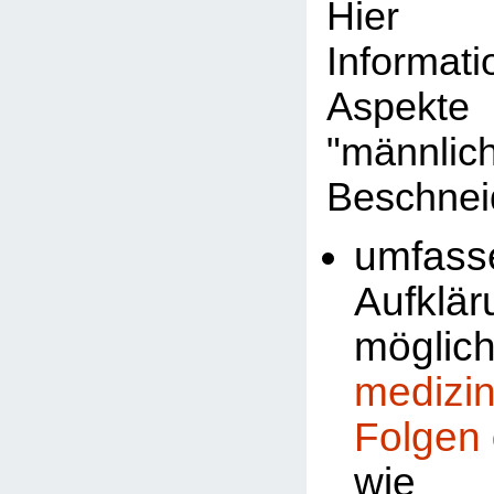
Hier 
Informat
Aspekte
"männlic
Beschnei
umfass
Aufklä
möglic
medizi
Folgen
wi