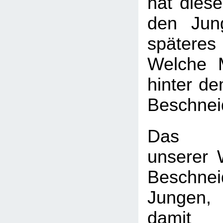
hat diese
den Jun
späte
Welche 
hinter d
Beschnei
Das H
unserer W
Beschn
Jungen
dam