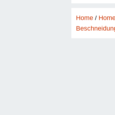
Home
/
Hom
Beschneidun