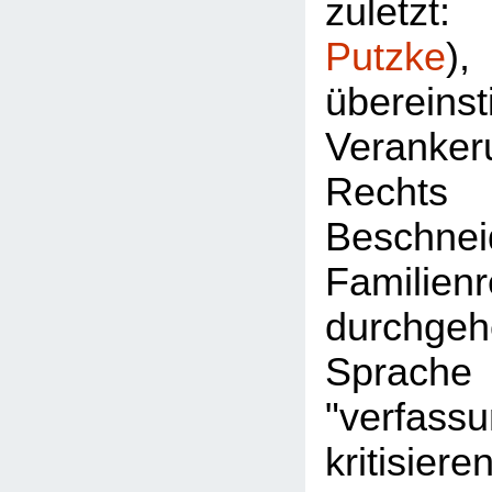
zuletz
Putzke
überein
Veran
Rec
Besch
Familie
durchgeh
Sprac
"verfassu
kritisier