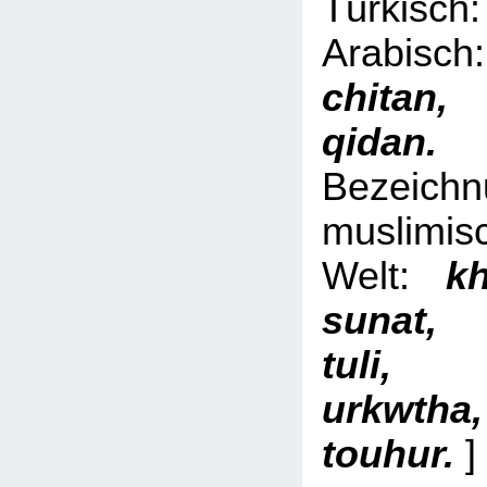
Türki
Arabi
chita
qid
Bezeich
muslimis
Welt:
kh
sunat,
tuli, 
urkwth
touhur.
]