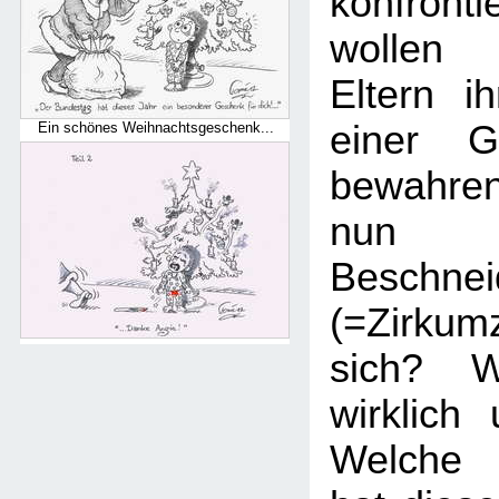
konfronti
wollen 
Eltern i
einer Ge
Ein schönes Weihnachtsgeschenk...
bewahre
nun 
Beschnei
(=Zirku
sich? W
wirklich
Welche 