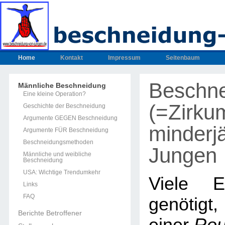
Home
Kontakt
Impressum
Seitenbaum
Beschn
Männliche Beschneidung
Eine kleine Operation?
(=Zirku
Geschichte der Beschneidung
Argumente GEGEN Beschneidung
minderjä
Argumente FÜR Beschneidung
Beschneidungsmethoden
Jungen
Männliche und weibliche
Beschneidung
USA: Wichtige Trendumkehr
Viele E
Links
FAQ
genötig
Berichte Betroffener