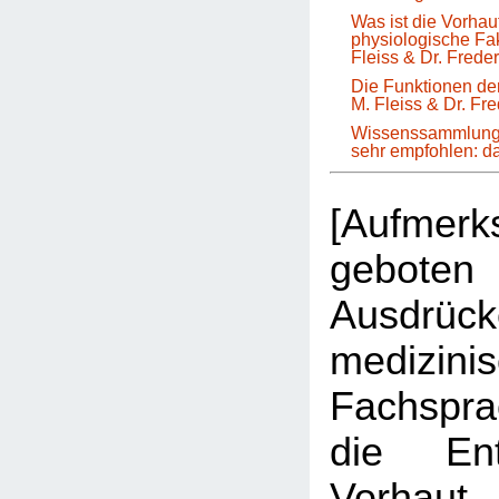
Was ist die Vorha
physiologische Fa
Fleiss & Dr. Frede
Die Funktionen der
M. Fleiss & Dr. Fr
Wissenssammlung 
sehr empfohlen: 
[Aufmer
geboten 
Ausdrüc
medizini
Fachspr
die Ent
Vorhau