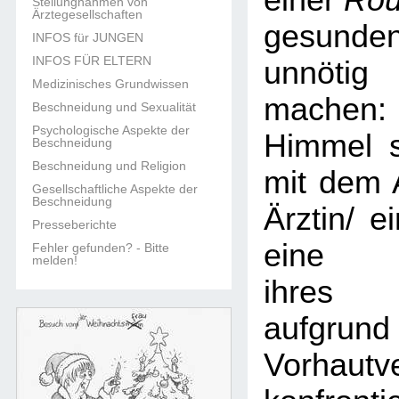
einer
Rou
Stellungnahmen von
Ärztegesellschaften
gesun
INFOS für JUNGEN
INFOS FÜR ELTERN
unnöti
Medizinisches Grundwissen
machen:
Beschneidung und Sexualität
Psychologische Aspekte der
Himmel s
Beschneidung
Beschneidung und Religion
mit dem 
Gesellschaftliche Aspekte der
Beschneidung
Ärztin/ e
Presseberichte
eine B
Fehler gefunden? - Bitte
melden!
ihres 
aufgr
Vorhautv