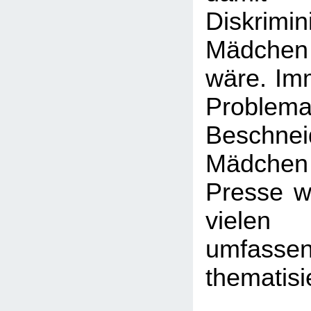
Diskrim
Mädchen
wäre. Imm
Probl
Beschn
Mädchen -
Presse wi
viele
umfasse
thematisi