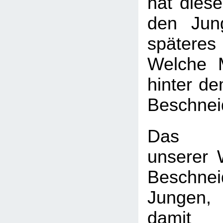
hat diese
den Jun
späte
Welche 
hinter d
Beschnei
Das H
unserer W
Beschn
Jungen
dam