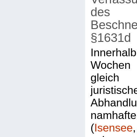
des
Beschne
§1631d
Innerh
Wochen
gleic
juristisch
Abhandl
namhaft
(
Isensee