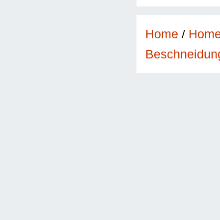
Home
/
Hom
Beschneidun