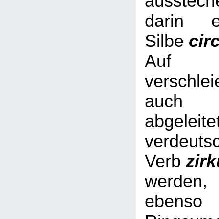
ausstech
darin e
Silbe
cir
Auf Nic
verschl
auch 
abgeleite
verdeuts
Verb
zir
werde
ebe