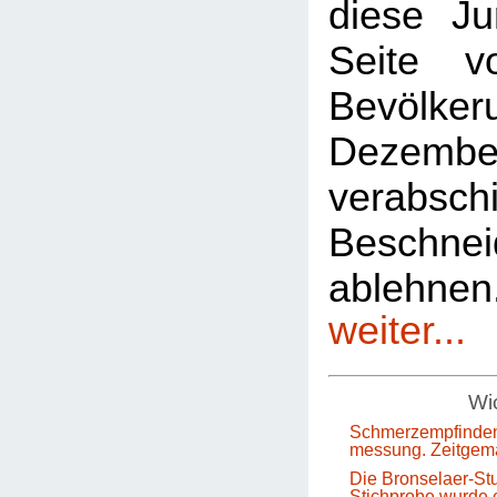
diese Ju
Seite 
Bevölkeru
Dezem
verabsch
Beschnei
ablehn
weiter...
Wic
Schmerzempfinden
messung. Zeitgem
Die Bronselaer-Stu
Stichprobe wurde e