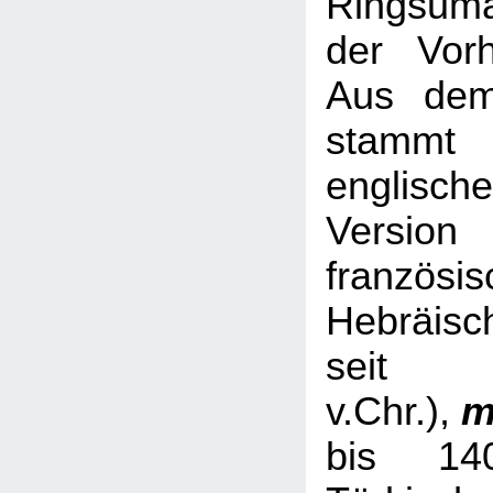
Ringsum
der Vorh
Aus dem
stamm
englische
Versio
französis
Hebräisc
sei
v.Chr.),
m
bis 14