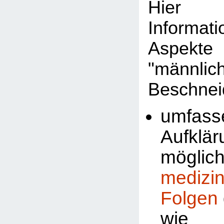
Hier 
Informat
Aspekte
"männlic
Beschnei
umfass
Aufklä
möglic
medizi
Folgen
wi