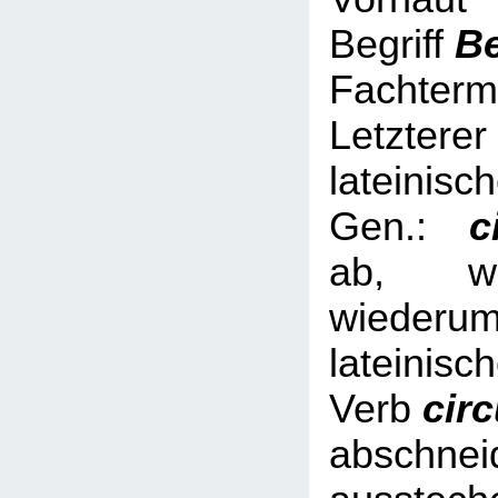
Begriff
B
Fachterm
Letzterer
lateinisc
Gen.:
ci
ab, we
wied
lateinisc
Verb
cir
abschnei