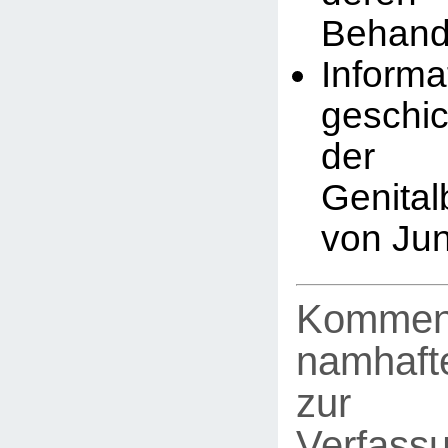
Behand
Infor
geschic
der
Genita
von Ju
Kommen
namhafte
zur
Verfassu