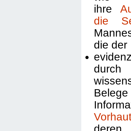
ihre
A
die Se
Manne
die der
evidenz
durch
wissens
Beleg
Inform
Vorhau
deren