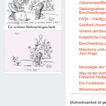
Zirkumzision/B
Stellungnahme i
Beschneidungen
FAQs – Häufig g
Stanford Univer
Ein schönes Weihnachtsgeschenk...
Vorteile der B
Körperliche Fol
Beschneidung u
Männliche und w
Joris Hage
Neurologie der 
Was ist die Vor
Frederick Hodg
Die Funktionen 
Wissenssammlun
[Aufmerksamkeit ist ge