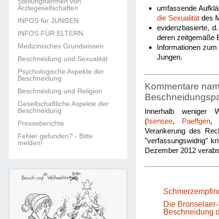
Stellungnahmen von
Ärztegesellschaften
umfassende Aufklä
die Sexualität
des M
INFOS für JUNGEN
evidenzbasierte, d
INFOS FÜR ELTERN
deren zeitgemäße 
Medizinisches Grundwissen
Informationen zum 
Jungen.
Beschneidung und Sexualität
Psychologische Aspekte der
Beschneidung
Kommentare namha
Beschneidung und Religion
Beschneidungsp
Gesellschaftliche Aspekte der
Beschneidung
Innerhalb weniger W
(
Isensee
,
Paeffgen
Presseberichte
Verankerung des Rech
Fehler gefunden? - Bitte
"verfassungswidrig" kr
melden!
Dezember 2012 verabs
Schmerzempfind
Die Bronselaer-
Beschneidung di