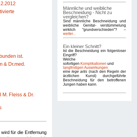
12.2012
Männliche und weibliche
ivierte
Beschneidung - Nicht zu
vergleichen?
Sind männliche Beschneidung und
weibliche Genital- verstümmelung
wirklich "grundverschieden"? –
weiter...
Ein kleiner Schnitt?
Ist die Beschneidung ein folgenloser
Eingriff?
unden ist.
Welche
sofortigen
Komplikationen
und
m & Dr.med.
langfristigen Auswirkungen
eine
lege artis
(nach den Regeln der
ärztlichen Kunst) durchgeführte
Beschneidung für den betroffenen
Jungen haben kann.
 M. Fleiss & Dr.
s
wird für die Entfernung