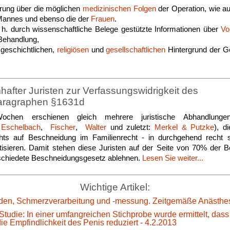
rung über die möglichen
medizinischen Folgen
der Operation, wie a
annes und ebenso die der
Frauen
.
. h. durch wissenschaftliche Belege gestützte Informationen über
Vo
Behandlung,
geschichtlichen,
religiösen
und
gesellschaftlichen
Hintergrund der G
fter Juristen zur Verfassungswidrigkeit des
aragraphen §1631d
ochen erschienen gleich mehrere juristische Abhandlungen
,
Eschelbach
,
Fischer
,
Walter
und zuletzt:
Merkel & Putzke
), d
ts auf Beschneidung im Familienrecht - in durchgehend recht s
itisieren. Damit stehen diese Juristen auf der Seite von 70% der 
chiedete Beschneidungsgesetz ablehnen.
Lesen Sie weiter...
Wichtige Artikel:
en, Schmerzverarbeitung und -messung. Zeitgemäße Anästhes
Studie: In einer umfangreichen Stichprobe wurde ermittelt, das
e Empfindlichkeit des Penis reduziert - 4.2.2013