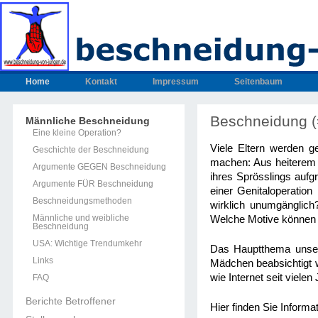
Home
Kontakt
Impressum
Seitenbaum
Beschneidung (
Männliche Beschneidung
Eine kleine Operation?
Viele Eltern werden g
Geschichte der Beschneidung
machen: Aus heiterem 
Argumente GEGEN Beschneidung
ihres Sprösslings aufgr
Argumente FÜR Beschneidung
einer Genitaloperatio
Beschneidungsmethoden
wirklich unumgänglic
Männliche und weibliche
Welche Motive können 
Beschneidung
USA: Wichtige Trendumkehr
Das Hauptthema unsere
Links
Mädchen beabsichtigt 
wie Internet seit viele
FAQ
Berichte Betroffener
Hier finden Sie Inform