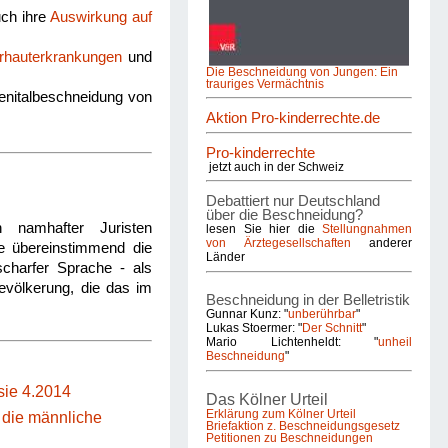
uch ihre
Auswirkung auf
rhauterkrankungen
und
Die Beschneidung von Jungen: Ein
trauriges Vermächtnis
enitalbeschneidung von
Aktion Pro-kinderrechte.de
Pro-kinderrechte
jetzt auch in der Schweiz
Debattiert nur Deutschland
über die Beschneidung?
 namhafter Juristen
lesen Sie hier die
Stellungnahmen
von Ärztegesellschaften
anderer
ie übereinstimmend die
Länder
charfer Sprache - als
Bevölkerung, die das im
Beschneidung in der Belletristik
Gunnar Kunz: "
unberührbar
"
Lukas Stoermer: "
Der Schnitt
"
Mario Lichtenheldt: "
unheil
Beschneidung
"
ie 4.2014
Das Kölner Urteil
Erklärung zum Kölner Urteil
s die männliche
Briefaktion z. Beschneidungsgesetz
Petitionen zu Beschneidungen