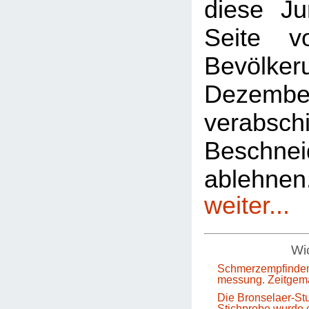
diese Ju
Seite 
Bevölkeru
Dezem
verabsch
Beschnei
ablehn
weiter...
Wic
Schmerzempfinden
messung. Zeitgem
Die Bronselaer-Stu
Stichprobe wurde e