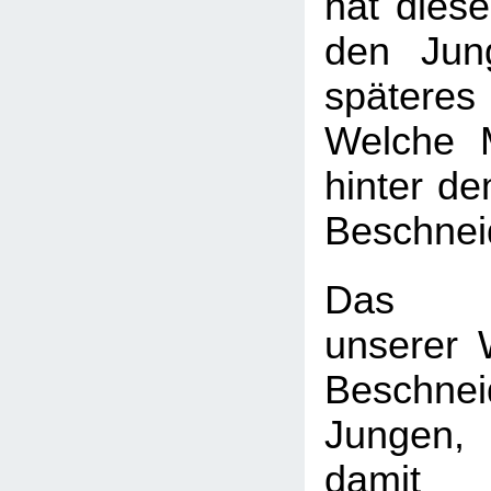
hat diese
den Jun
späte
Welche 
hinter d
Beschnei
Das H
unserer W
Beschn
Jungen
dam