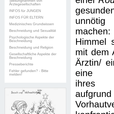
einer
Rou
Stellungnahmen von
Ärztegesellschaften
gesun
INFOS für JUNGEN
INFOS FÜR ELTERN
unnöti
Medizinisches Grundwissen
machen:
Beschneidung und Sexualität
Psychologische Aspekte der
Himmel s
Beschneidung
Beschneidung und Religion
mit dem 
Gesellschaftliche Aspekte der
Beschneidung
Ärztin/ e
Presseberichte
eine B
Fehler gefunden? - Bitte
melden!
ihres 
aufgr
Vorhautv