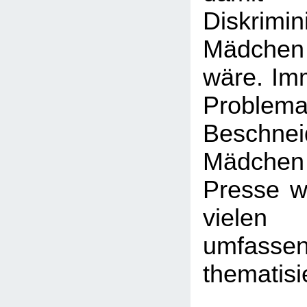
Diskrim
Mädchen
wäre. Imm
Probl
Beschn
Mädchen -
Presse wi
viele
umfasse
thematisi