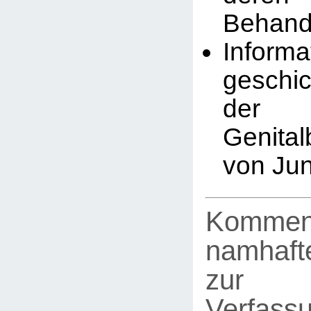
Behand
Infor
geschic
der
Genita
von Ju
Kommen
namhafte
zur
Verfassu