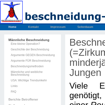
Home
Kontakt
Impressum
Seitenbaum
Beschn
Männliche Beschneidung
Eine kleine Operation?
(=Zirku
Geschichte der Beschneidung
Argumente GEGEN Beschneidung
minderjä
Argumente FÜR Beschneidung
Beschneidungsmethoden
Jungen
Männliche und weibliche
Beschneidung
USA: Wichtige Trendumkehr
Viele E
Links
FAQ
genötig
Berichte Betroffener