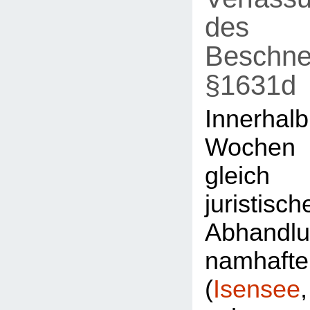
des
Beschne
§1631d
Innerh
Wochen
gleic
juristisch
Abhandl
namhaft
(
Isensee