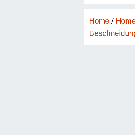
Home
/
Hom
Beschneidun