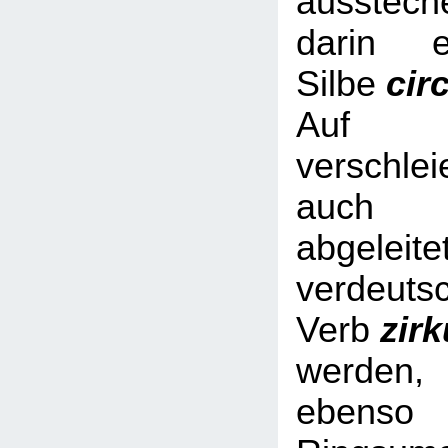
ausstech
darin e
Silbe
cir
Auf Nic
verschl
auch 
abgeleite
verdeuts
Verb
zir
werde
ebe