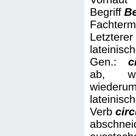
Begriff
B
Fachterm
Letzterer
lateinisc
Gen.:
ci
ab, we
wied
lateinisc
Verb
cir
abschnei