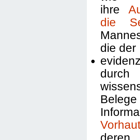
ihre
A
die Se
Manne
die der
evidenz
durch
wissens
Beleg
Inform
Vorhau
deren