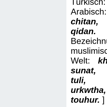
Türki
Arabi
chita
qid
Bezeich
muslimis
Welt:
kh
sunat,
tuli, 
urkwth
touhur.
]