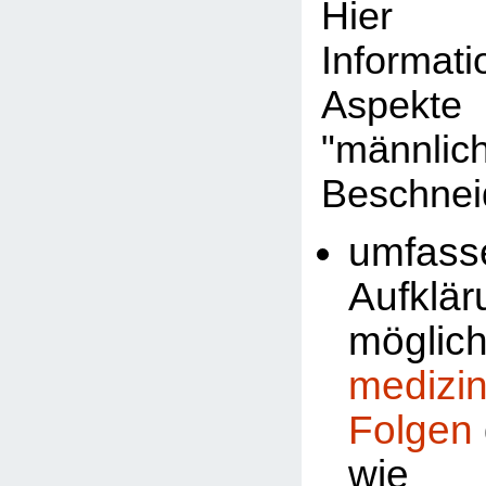
Hier 
Informat
Aspekte
"männlic
Beschnei
umfass
Aufklä
möglic
medizi
Folgen
wi