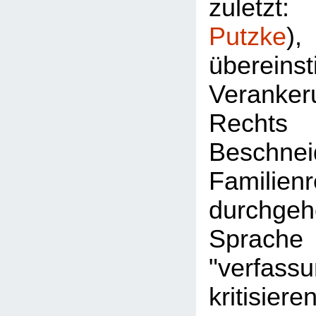
zuletz
Putzke
überein
Veran
Rec
Besch
Familie
durchgeh
Sprac
"verfassu
kritisier