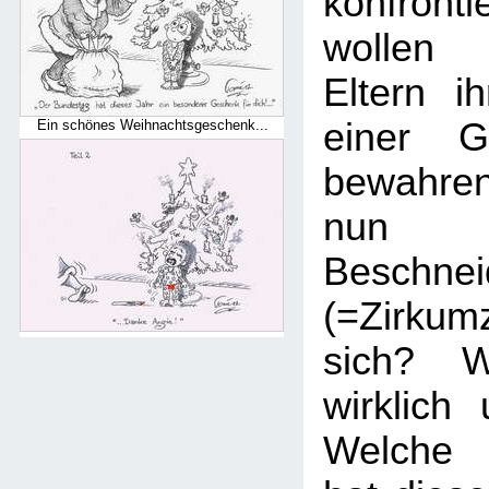
konfronti
wollen 
Eltern i
einer Ge
Ein schönes Weihnachtsgeschenk...
bewahre
nun 
Beschnei
(=Zirku
sich? W
wirklich
Welche 