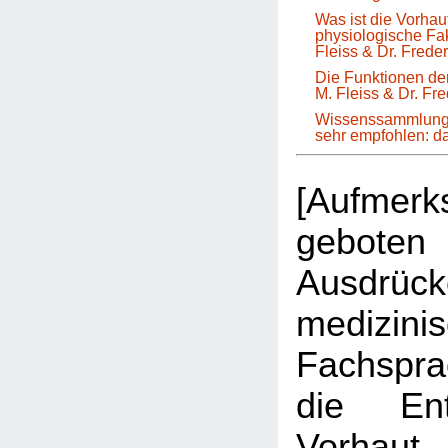
Was ist die Vorha
physiologische Fa
Fleiss & Dr. Frede
Die Funktionen der
M. Fleiss & Dr. Fr
Wissenssammlung 
sehr empfohlen: 
[Aufmer
geboten 
Ausdrüc
medizini
Fachspr
die Ent
Vorhau