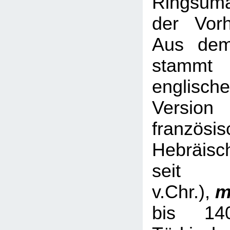
Ringsum
der Vorh
Aus dem
stamm
englische
Versio
französis
Hebräisc
sei
v.Chr.),
m
bis 14