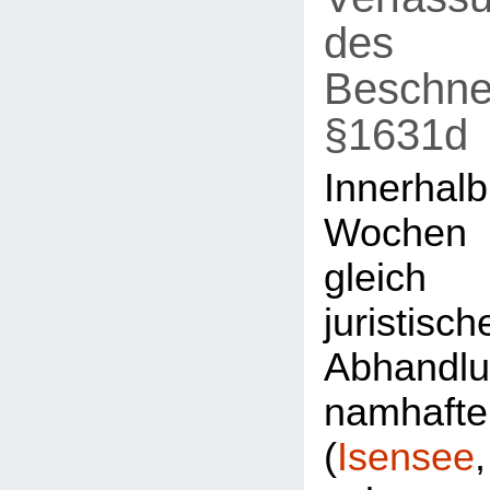
des
Beschne
§1631d
Innerh
Wochen
gleic
juristisch
Abhandl
namhaft
(
Isensee