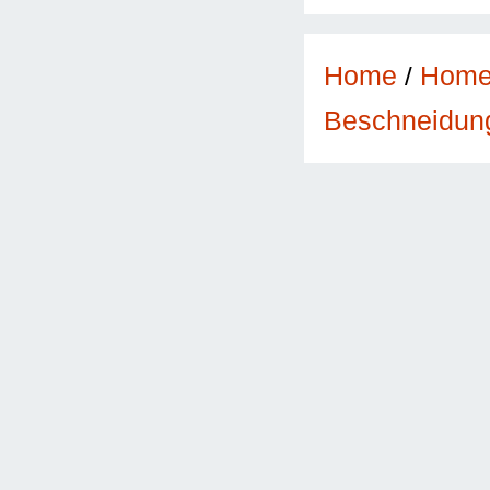
Home
/
Hom
Beschneidun