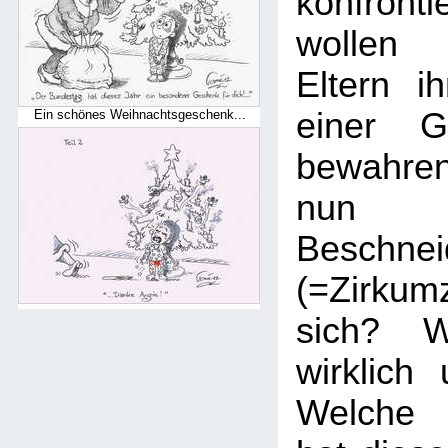
konfronti
wollen 
Eltern i
einer Ge
Ein schönes Weihnachtsgeschenk...
bewahre
nun 
Beschnei
(=Zirku
sich? W
wirklich
Welche 