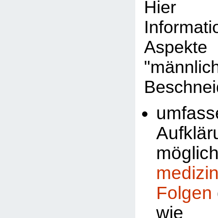
Hier 
Informat
Aspekte
"männlic
Beschnei
umfass
Aufklä
möglic
medizi
Folgen
wi