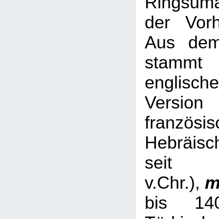
Ringsum
der Vorh
Aus dem
stamm
englische
Versio
französis
Hebräisc
sei
v.Chr.),
m
bis 14