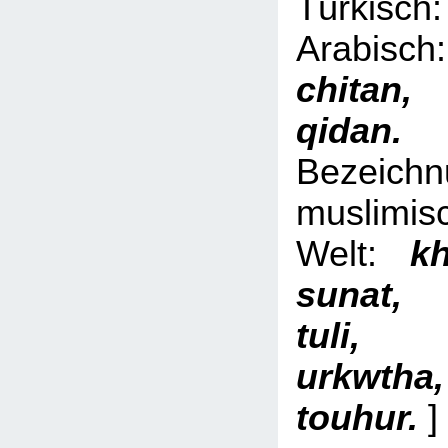
Türki
Arabi
chita
qid
Bezeich
muslimis
Welt:
kh
sunat,
tuli, 
urkwth
touhur.
]