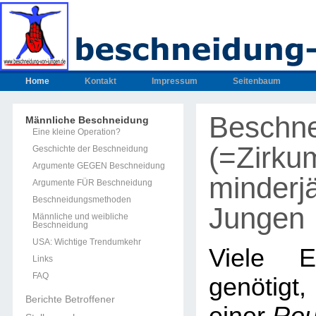
Home
Kontakt
Impressum
Seitenbaum
Beschn
Männliche Beschneidung
Eine kleine Operation?
(=Zirku
Geschichte der Beschneidung
Argumente GEGEN Beschneidung
minderjä
Argumente FÜR Beschneidung
Beschneidungsmethoden
Jungen
Männliche und weibliche
Beschneidung
USA: Wichtige Trendumkehr
Viele E
Links
FAQ
genötig
Berichte Betroffener