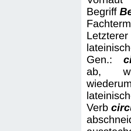
Begriff
B
Fachterm
Letzterer
lateinisc
Gen.:
ci
ab, we
wied
lateinisc
Verb
cir
abschnei