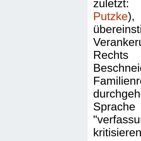
zuletz
Putzke
überein
Veran
Rec
Besch
Familie
durchgeh
Sprac
"verfassu
kritisier