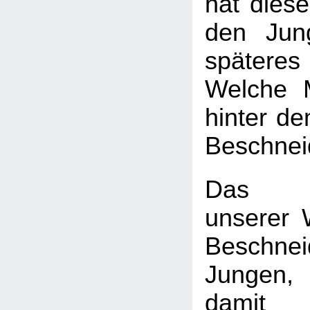
hat diese
den Jun
späte
Welche 
hinter d
Beschnei
Das H
unserer W
Beschn
Jungen
dam