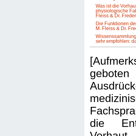
Was ist die Vorha
physiologische Fa
Fleiss & Dr. Frede
Die Funktionen der
M. Fleiss & Dr. Fr
Wissenssammlung 
sehr empfohlen: 
[Aufmer
geboten 
Ausdrüc
medizini
Fachspr
die Ent
Vorhau