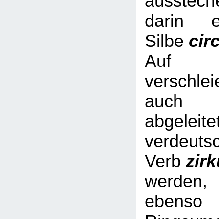
ausstech
darin e
Silbe
cir
Auf Nic
verschl
auch 
abgeleite
verdeuts
Verb
zir
werde
ebe