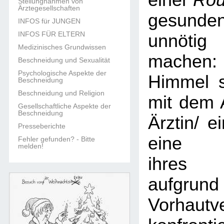
einer
Rou
Stellungnahmen von
Ärztegesellschaften
gesun
INFOS für JUNGEN
INFOS FÜR ELTERN
unnöti
Medizinisches Grundwissen
machen:
Beschneidung und Sexualität
Psychologische Aspekte der
Himmel s
Beschneidung
Beschneidung und Religion
mit dem 
Gesellschaftliche Aspekte der
Beschneidung
Ärztin/ e
Presseberichte
eine B
Fehler gefunden? - Bitte
melden!
ihres 
aufgr
Vorhautv