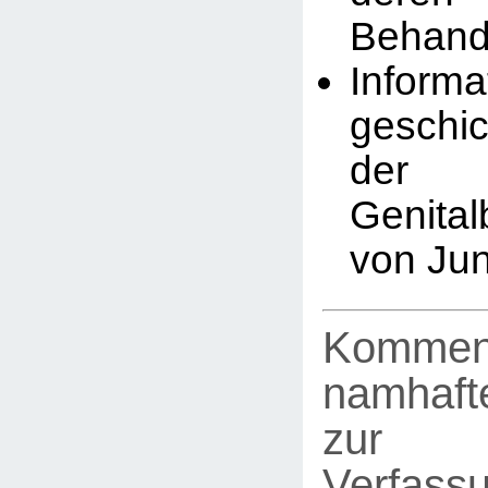
Behand
Infor
geschic
der
Genita
von Ju
Kommen
namhafte
zur
Verfassu