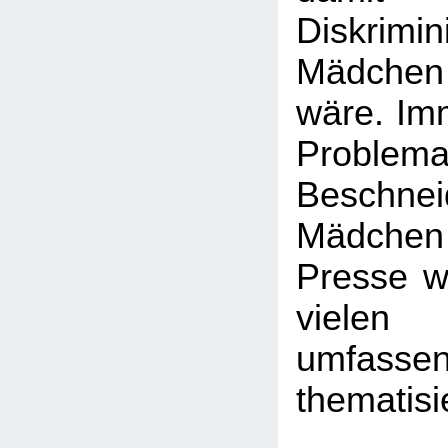
Diskrim
Mädchen
wäre. Imm
Probl
Beschn
Mädchen -
Presse wi
viele
umfasse
thematisi