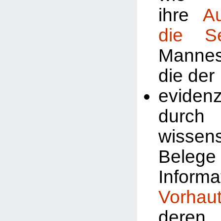
ihre
A
die Se
Manne
die der
evidenz
durch
wissens
Beleg
Inform
Vorhau
deren