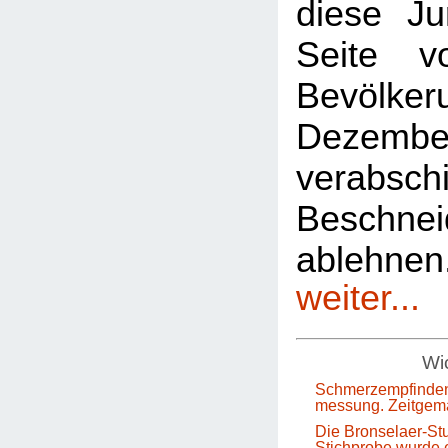
diese Ju
Seite 
Bevölkeru
Dezem
verabsch
Beschnei
ablehn
weiter...
Wic
Schmerzempfinden
messung. Zeitgem
Die Bronselaer-Stu
Stichprobe wurde e