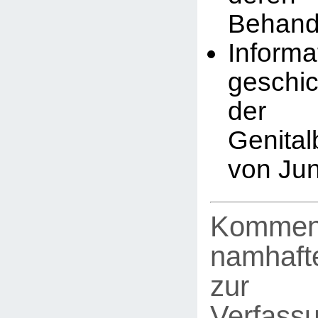
Behand
Infor
geschic
der
Genita
von Ju
Kommen
namhafte
zur
Verfassu