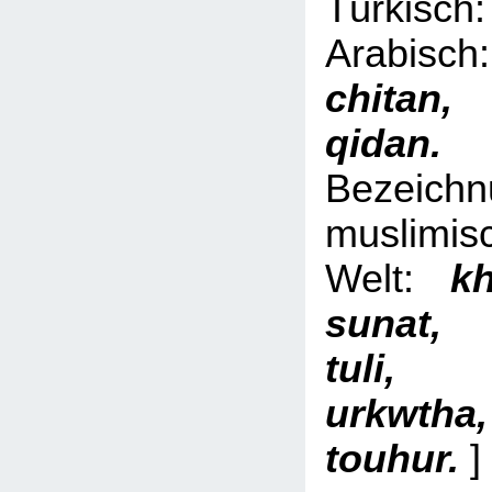
Türki
Arabi
chita
qid
Bezeich
muslimis
Welt:
kh
sunat,
tuli, 
urkwth
touhur.
]