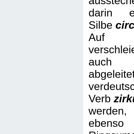
ausstech
darin e
Silbe
cir
Auf Nic
verschl
auch 
abgeleite
verdeuts
Verb
zir
werde
ebe