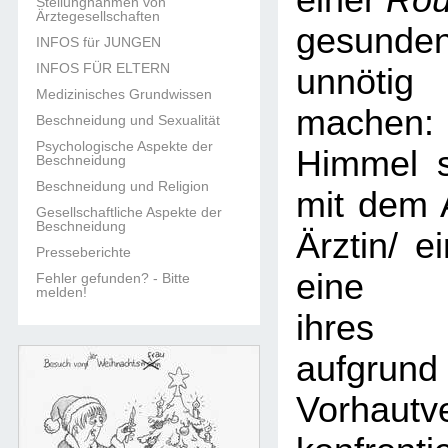
einer
Rou
Stellungnahmen von
Ärztegesellschaften
gesun
INFOS für JUNGEN
INFOS FÜR ELTERN
unnöti
Medizinisches Grundwissen
machen:
Beschneidung und Sexualität
Psychologische Aspekte der
Himmel s
Beschneidung
Beschneidung und Religion
mit dem 
Gesellschaftliche Aspekte der
Beschneidung
Ärztin/ e
Presseberichte
eine B
Fehler gefunden? - Bitte
melden!
ihres 
aufgr
Vorhautv