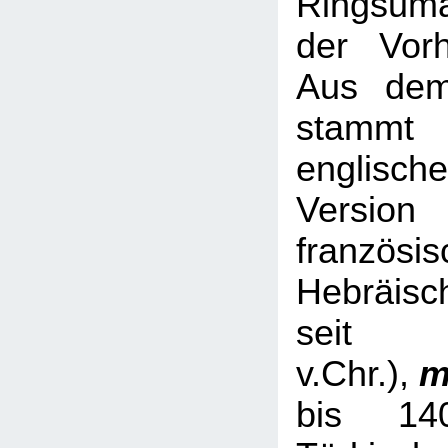
Ringsum
der Vorh
Aus dem
stamm
englische
Versio
französis
Hebräisc
sei
v.Chr.),
m
bis 14