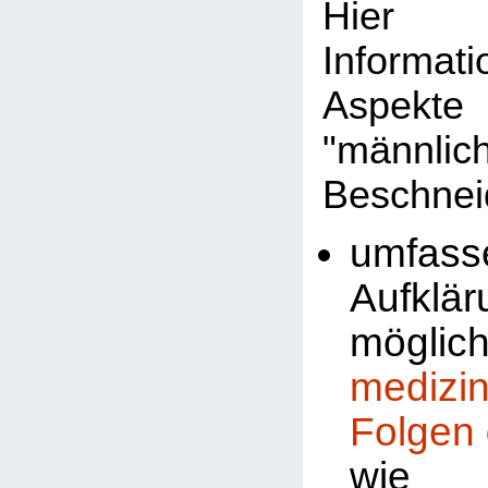
Hier 
Informat
Aspekte
"männlic
Beschnei
umfass
Aufklä
möglic
medizi
Folgen
wi