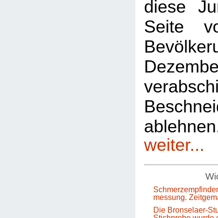
diese Ju
Seite 
Bevölkeru
Dezem
verabsch
Beschnei
ablehn
weiter...
Wic
Schmerzempfinden
messung. Zeitgem
Die Bronselaer-Stu
Stichprobe wurde e