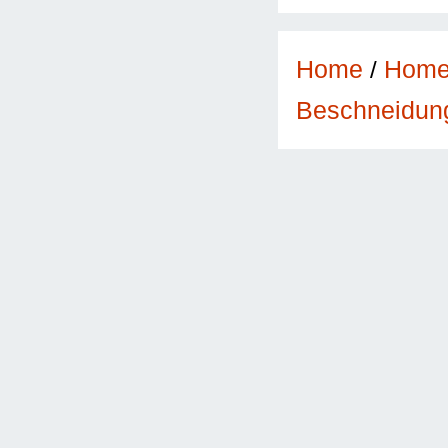
Home
/
Hom
Beschneidun