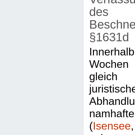
des
Beschne
§1631d
Innerh
Wochen
gleic
juristisch
Abhandl
namhaft
(
Isensee