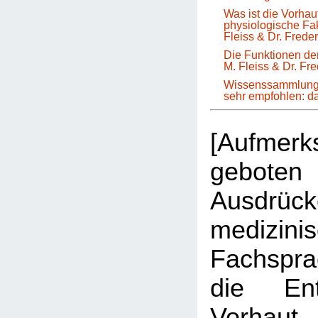
Was ist die Vorha
physiologische Fa
Fleiss & Dr. Frede
Die Funktionen der
M. Fleiss & Dr. Fr
Wissenssammlung 
sehr empfohlen: 
[Aufmer
geboten 
Ausdrüc
medizini
Fachspr
die Ent
Vorhau