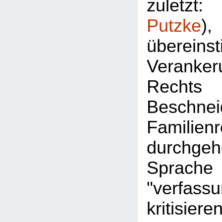
zuletz
Putzke
überein
Veran
Rec
Besch
Familie
durchgeh
Sprac
"verfassu
kritisier