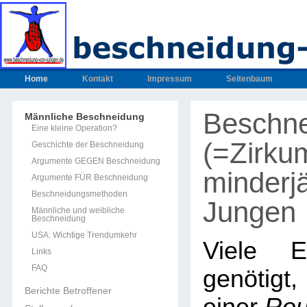
Home
Kontakt
Impressum
Seitenbaum
Beschn
Männliche Beschneidung
Eine kleine Operation?
(=Zirku
Geschichte der Beschneidung
Argumente GEGEN Beschneidung
minderjä
Argumente FÜR Beschneidung
Beschneidungsmethoden
Jungen
Männliche und weibliche
Beschneidung
USA: Wichtige Trendumkehr
Viele E
Links
FAQ
genötig
Berichte Betroffener