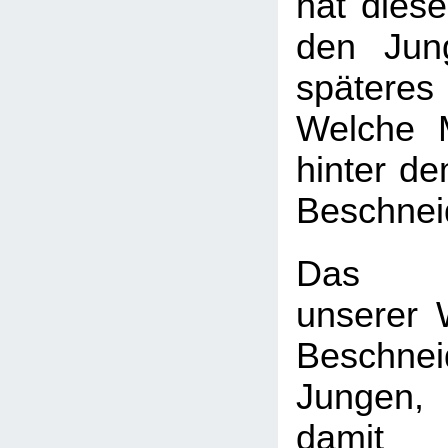
hat diese
den Jun
späte
Welche 
hinter d
Beschnei
Das H
unserer W
Beschn
Jungen
dam