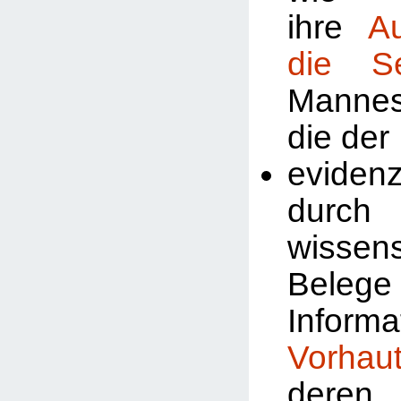
ihre
A
die Se
Manne
die der
evidenz
durch
wissens
Beleg
Inform
Vorhau
deren