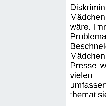
Diskrim
Mädchen
wäre. Imm
Probl
Beschn
Mädchen -
Presse wi
viele
umfasse
thematisi