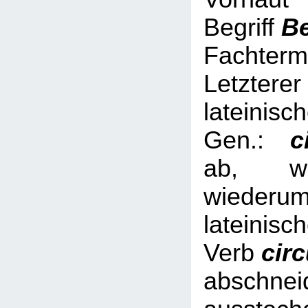
Begriff
B
Fachterm
Letzterer
lateinisc
Gen.:
ci
ab, we
wied
lateinisc
Verb
cir
abschnei