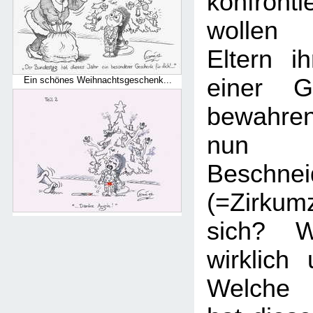
konfronti
wollen 
Eltern i
einer Ge
Ein schönes Weihnachtsgeschenk...
bewahre
nun 
Beschnei
(=Zirku
sich? W
wirklich
Welche 