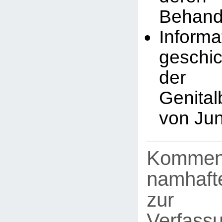
Behand
Infor
geschic
der
Genita
von Ju
Kommen
namhafte
zur
Verfassu