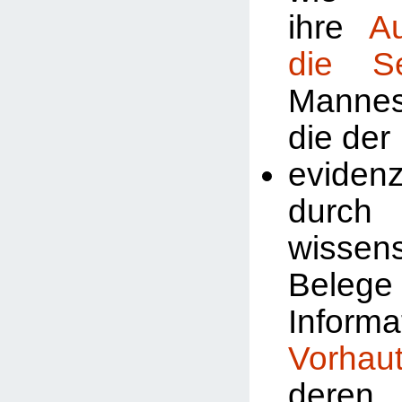
ihre
A
die Se
Manne
die der
evidenz
durch
wissens
Beleg
Inform
Vorhau
deren