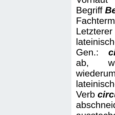
Begriff
B
Fachterm
Letzterer
lateinisc
Gen.:
ci
ab, we
wied
lateinisc
Verb
cir
abschnei