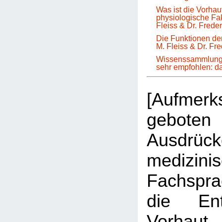
Was ist die Vorha
physiologische Fa
Fleiss & Dr. Frede
Die Funktionen der
M. Fleiss & Dr. Fr
Wissenssammlung 
sehr empfohlen: 
[Aufmer
geboten 
Ausdrüc
medizini
Fachspr
die Ent
Vorhau