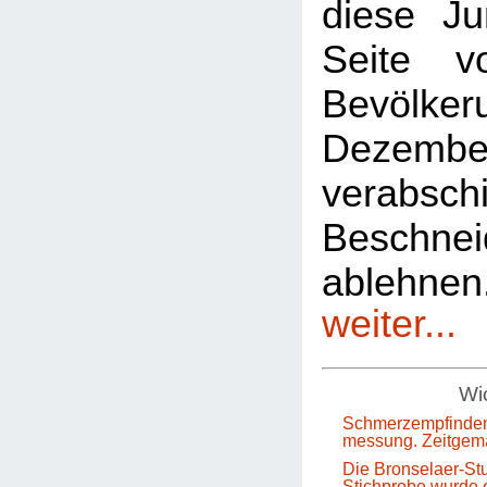
diese Ju
Seite 
Bevölkeru
Dezem
verabsch
Beschnei
ablehn
weiter...
Wic
Schmerzempfinden
messung. Zeitgem
Die Bronselaer-Stu
Stichprobe wurde e