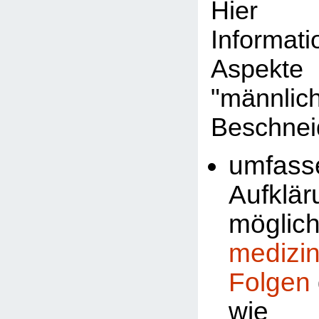
Hier 
Informat
Aspekte
"männlic
Beschnei
umfass
Aufklä
möglic
medizi
Folgen
wi