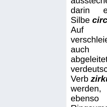
ausstech
darin e
Silbe
cir
Auf Nic
verschl
auch 
abgeleite
verdeuts
Verb
zir
werde
ebe