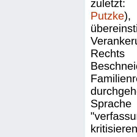
zuletz
Putzke
überein
Veran
Rec
Besch
Familie
durchgeh
Sprac
"verfassu
kritisier