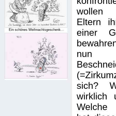
konfronti
wollen 
Eltern i
einer Ge
Ein schönes Weihnachtsgeschenk...
bewahre
nun 
Beschnei
(=Zirku
sich? W
wirklich
Welche 