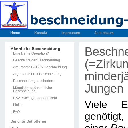
Home
Kontakt
Impressum
Seitenbaum
Beschn
Männliche Beschneidung
Eine kleine Operation?
(=Zirku
Geschichte der Beschneidung
Argumente GEGEN Beschneidung
minderjä
Argumente FÜR Beschneidung
Beschneidungsmethoden
Jungen
Männliche und weibliche
Beschneidung
USA: Wichtige Trendumkehr
Viele E
Links
FAQ
genötig
Berichte Betroffener