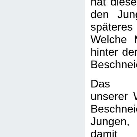
hat diese
den Jun
späte
Welche 
hinter d
Beschnei
Das H
unserer W
Beschn
Jungen
dam