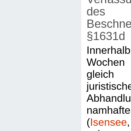
des
Beschne
§1631d
Innerh
Wochen
gleic
juristisch
Abhandl
namhaft
(
Isensee