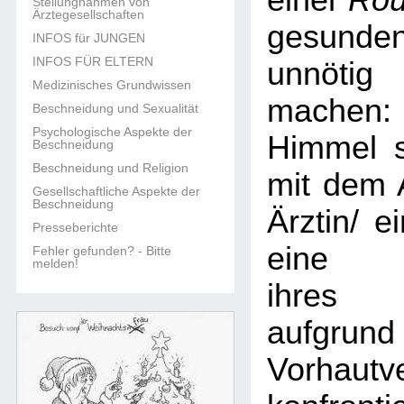
einer
Rou
Stellungnahmen von
Ärztegesellschaften
gesun
INFOS für JUNGEN
INFOS FÜR ELTERN
unnöti
Medizinisches Grundwissen
machen:
Beschneidung und Sexualität
Psychologische Aspekte der
Himmel s
Beschneidung
Beschneidung und Religion
mit dem 
Gesellschaftliche Aspekte der
Beschneidung
Ärztin/ e
Presseberichte
eine B
Fehler gefunden? - Bitte
melden!
ihres 
aufgr
Vorhautv