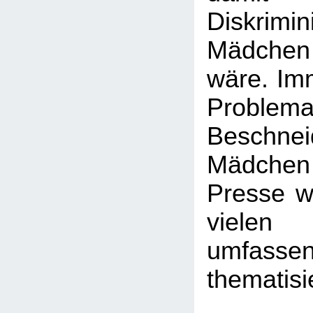
Diskrim
Mädchen
wäre. Imm
Probl
Beschn
Mädchen -
Presse wi
viele
umfasse
thematisi