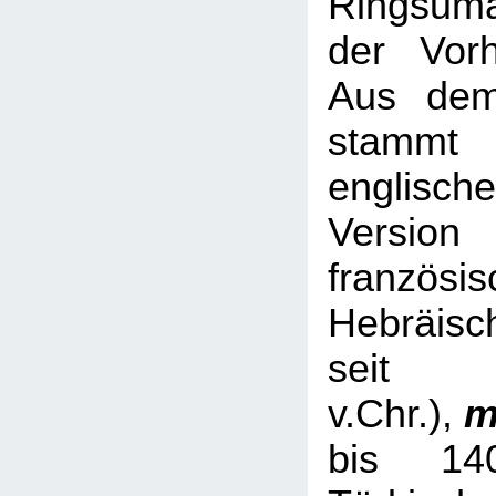
Ringsum
der Vorh
Aus dem
stamm
englische
Versio
französis
Hebräisc
sei
v.Chr.),
m
bis 14