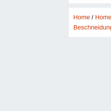
Home
/
Hom
Beschneidun