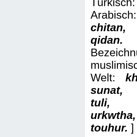
Türki
Arabi
chita
qid
Bezeich
muslimis
Welt:
kh
sunat,
tuli, 
urkwth
touhur.
]