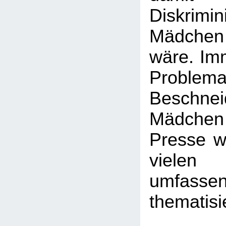
Diskrim
Mädchen
wäre. Imm
Probl
Beschn
Mädchen -
Presse wi
viele
umfasse
thematisi