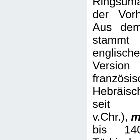
Ringsum
der Vorh
Aus dem
stamm
englische
Versio
französis
Hebräisc
sei
v.Chr.),
m
bis 14