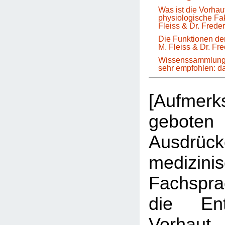
Was ist die Vorha
physiologische Fa
Fleiss & Dr. Frede
Die Funktionen der
M. Fleiss & Dr. Fr
Wissenssammlung 
sehr empfohlen: 
[Aufmer
geboten 
Ausdrüc
medizini
Fachspr
die Ent
Vorhau