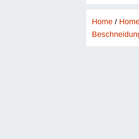
Home
/
Hom
Beschneidun