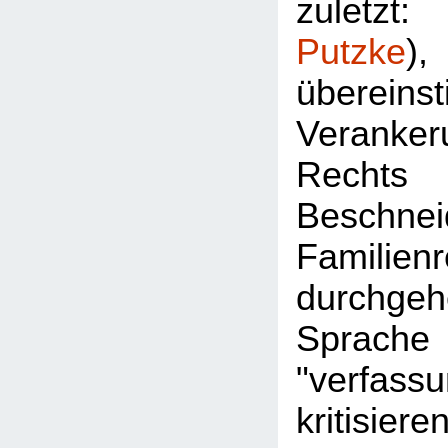
zuletz
Putzke
überein
Veran
Rec
Besch
Familie
durchgeh
Sprac
"verfassu
kritisier