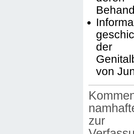
Behand
Infor
geschic
der
Genita
von Ju
Kommen
namhafte
zur
Verfassu