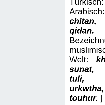
Türki
Arabi
chita
qid
Bezeich
muslimis
Welt:
kh
sunat,
tuli, 
urkwth
touhur.
]