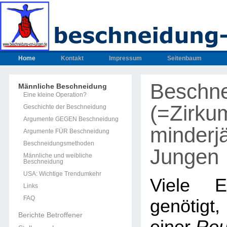
Home
Kontakt
Impressum
Seitenbaum
Beschn
Männliche Beschneidung
Eine kleine Operation?
(=Zirku
Geschichte der Beschneidung
Argumente GEGEN Beschneidung
minderjä
Argumente FÜR Beschneidung
Beschneidungsmethoden
Jungen
Männliche und weibliche
Beschneidung
USA: Wichtige Trendumkehr
Viele E
Links
FAQ
genötig
Berichte Betroffener