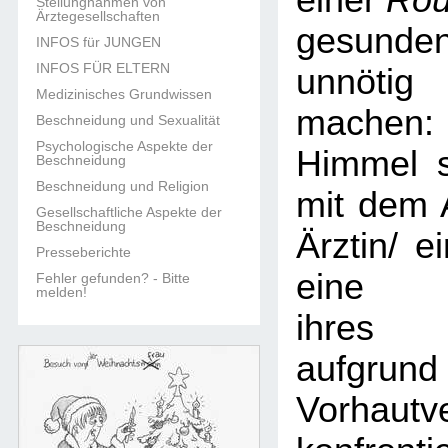
einer
Rou
Stellungnahmen von
Ärztegesellschaften
gesun
INFOS für JUNGEN
INFOS FÜR ELTERN
unnöti
Medizinisches Grundwissen
machen:
Beschneidung und Sexualität
Psychologische Aspekte der
Himmel s
Beschneidung
Beschneidung und Religion
mit dem 
Gesellschaftliche Aspekte der
Beschneidung
Ärztin/ e
Presseberichte
eine B
Fehler gefunden? - Bitte
melden!
ihres 
aufgr
Vorhautv