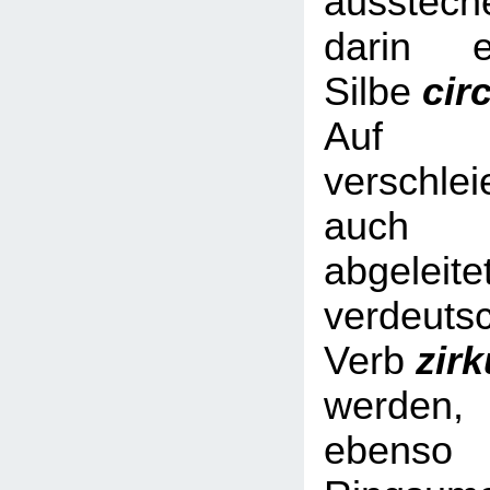
ausstech
darin e
Silbe
cir
Auf Nic
verschl
auch 
abgeleite
verdeuts
Verb
zir
werde
ebe