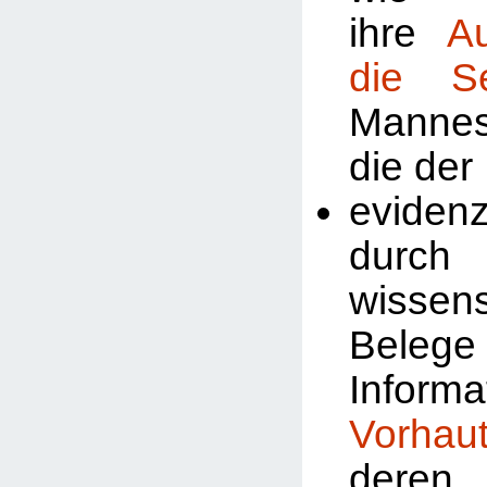
ihre
A
die Se
Manne
die der
evidenz
durch
wissens
Beleg
Inform
Vorhau
deren