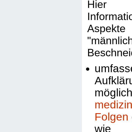
Hier 
Informat
Aspekte
"männlic
Beschnei
umfass
Aufklä
möglic
medizi
Folgen
wi