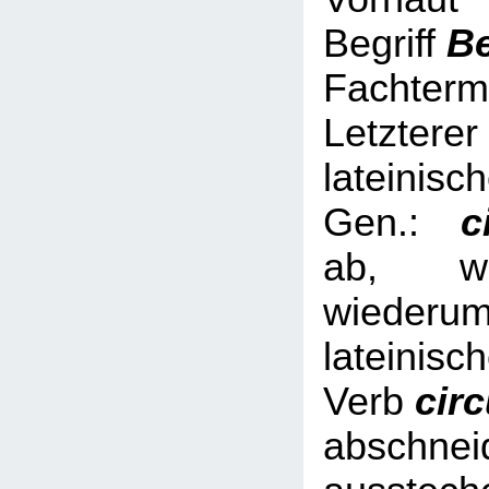
Begriff
B
Fachterm
Letzterer
lateinisc
Gen.:
ci
ab, we
wied
lateinisc
Verb
cir
abschnei