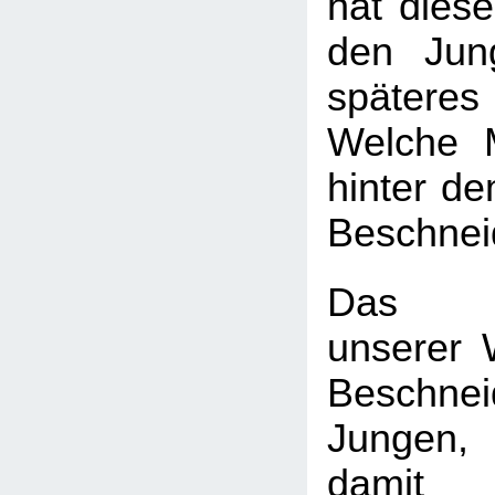
hat diese
den Jun
späte
Welche 
hinter d
Beschnei
Das H
unserer W
Beschn
Jungen
dam