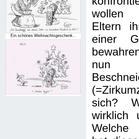
konfronti
wollen 
Eltern i
einer Ge
Ein schönes Weihnachtsgeschenk...
bewahre
nun 
Beschnei
(=Zirku
sich? W
wirklich
Welche 