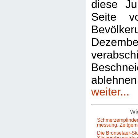
diese Ju
Seite 
Bevölkeru
Dezem
verabsch
Beschnei
ablehn
weiter...
Wic
Schmerzempfinden
messung. Zeitgem
Die Bronselaer-Stu
Stichprobe wurde e