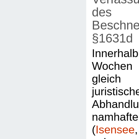
des
Beschne
§1631d
Innerh
Wochen
gleic
juristisch
Abhandl
namhaft
(
Isensee