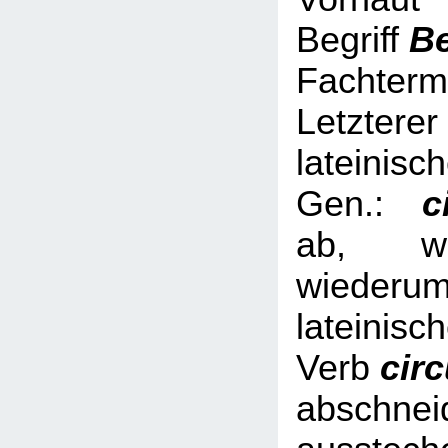
Begriff
B
Fachterm
Letzterer
lateinisc
Gen.:
ci
ab, we
wied
lateinisc
Verb
cir
abschnei