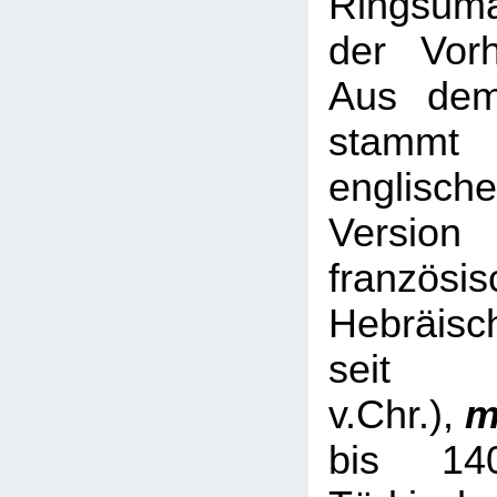
Ringsum
der Vorh
Aus dem
stamm
englische
Versio
französis
Hebräisc
sei
v.Chr.),
m
bis 14