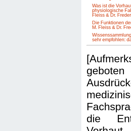
Was ist die Vorha
physiologische Fa
Fleiss & Dr. Frede
Die Funktionen der
M. Fleiss & Dr. Fr
Wissenssammlung 
sehr empfohlen: 
[Aufmer
geboten 
Ausdrüc
medizini
Fachspr
die Ent
Vorhau