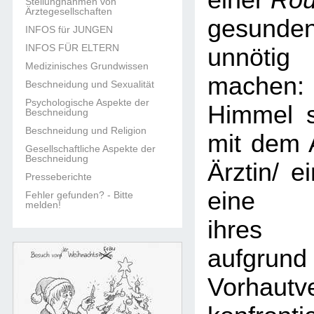
einer
Rou
Stellungnahmen von
Ärztegesellschaften
gesun
INFOS für JUNGEN
INFOS FÜR ELTERN
unnöti
Medizinisches Grundwissen
machen:
Beschneidung und Sexualität
Psychologische Aspekte der
Himmel s
Beschneidung
Beschneidung und Religion
mit dem 
Gesellschaftliche Aspekte der
Beschneidung
Ärztin/ e
Presseberichte
eine B
Fehler gefunden? - Bitte
melden!
ihres 
aufgr
Vorhautv