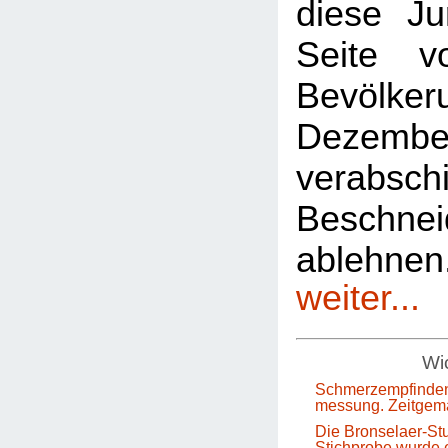
diese Ju
Seite 
Bevölkeru
Dezem
verabsch
Beschnei
ablehn
weiter...
Wic
Schmerzempfinden
messung. Zeitgem
Die Bronselaer-Stu
Stichprobe wurde e