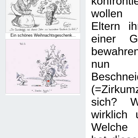
konfronti
wollen 
Eltern i
einer Ge
Ein schönes Weihnachtsgeschenk...
bewahre
nun 
Beschnei
(=Zirku
sich? W
wirklich
Welche 