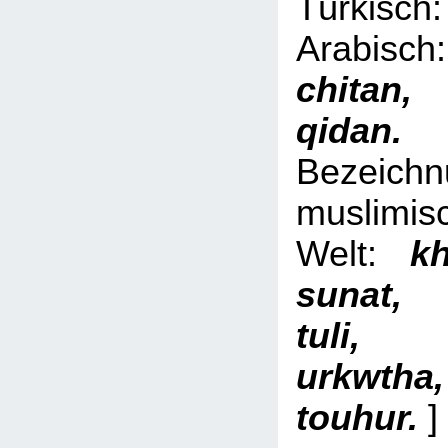
Türki
Arabi
chita
qid
Bezeich
muslimis
Welt:
kh
sunat,
tuli, 
urkwth
touhur.
]