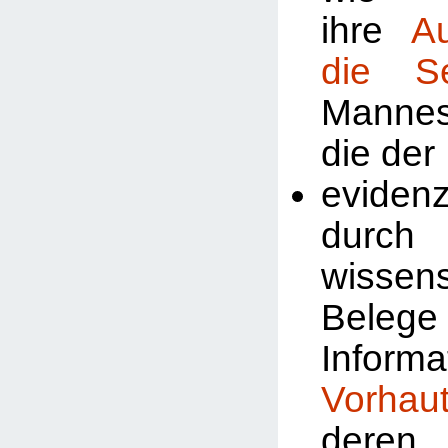
ihre
A
die Se
Manne
die der
evidenz
durch
wissens
Beleg
Inform
Vorhau
deren