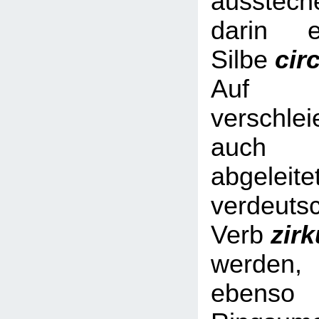
ausstech
darin e
Silbe
cir
Auf Nic
verschl
auch 
abgeleite
verdeuts
Verb
zir
werde
ebe