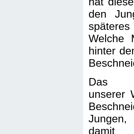
hat diese
den Jun
späte
Welche 
hinter d
Beschnei
Das H
unserer W
Beschn
Jungen
dam