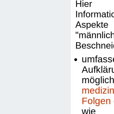
Hier 
Informat
Aspekte
"männlic
Beschnei
umfass
Aufklä
möglic
medizi
Folgen
wi