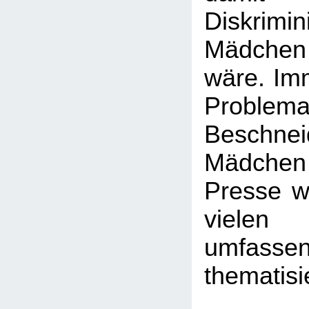
Diskrim
Mädchen
wäre. Imm
Probl
Beschn
Mädchen -
Presse wi
viele
umfasse
thematisi