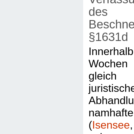
des
Beschne
§1631d
Innerh
Wochen
gleic
juristisch
Abhandl
namhaft
(
Isensee