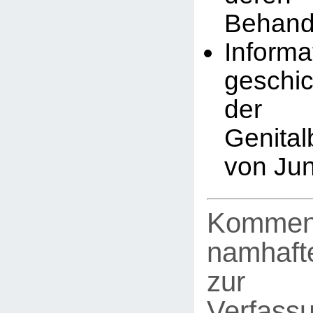
Behand
Infor
geschic
der
Genita
von Ju
Kommen
namhafte
zur
Verfassu