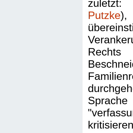
zuletz
Putzke
überein
Veran
Rec
Besch
Familie
durchgeh
Sprac
"verfassu
kritisier