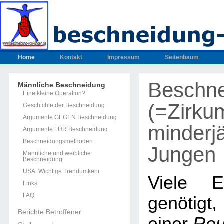
Home
Kontakt
Impressum
Seitenbaum
Beschn
Männliche Beschneidung
Eine kleine Operation?
(=Zirku
Geschichte der Beschneidung
Argumente GEGEN Beschneidung
minderjä
Argumente FÜR Beschneidung
Beschneidungsmethoden
Jungen
Männliche und weibliche
Beschneidung
USA: Wichtige Trendumkehr
Viele E
Links
FAQ
genötig
Berichte Betroffener