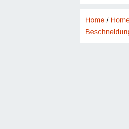
Home
/
Hom
Beschneidun