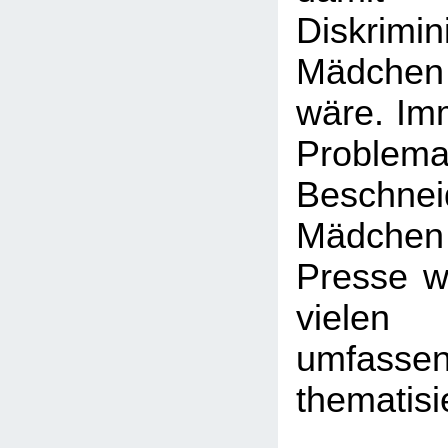
Diskrim
Mädchen
wäre. Imm
Probl
Beschn
Mädchen -
Presse wi
viele
umfasse
thematisi