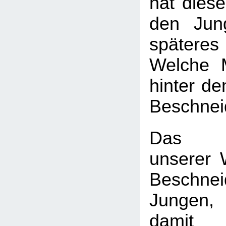
hat diese
den Jun
späte
Welche 
hinter d
Beschnei
Das H
unserer W
Beschn
Jungen
dam