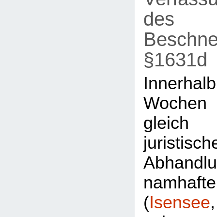
des
Beschne
§1631d
Innerh
Wochen
gleic
juristisch
Abhandl
namhaft
(
Isensee