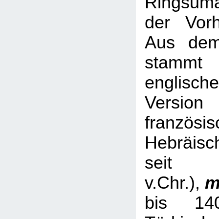
Ringsum
der Vorh
Aus dem
stamm
englische
Versio
französis
Hebräisc
sei
v.Chr.),
m
bis 14