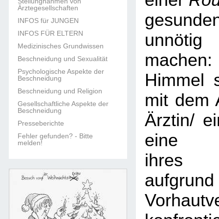
einer
Rou
Stellungnahmen von
Ärztegesellschaften
gesun
INFOS für JUNGEN
INFOS FÜR ELTERN
unnöti
Medizinisches Grundwissen
machen:
Beschneidung und Sexualität
Psychologische Aspekte der
Himmel s
Beschneidung
Beschneidung und Religion
mit dem 
Gesellschaftliche Aspekte der
Beschneidung
Ärztin/ e
Presseberichte
eine B
Fehler gefunden? - Bitte
melden!
ihres 
aufgr
Vorhautv