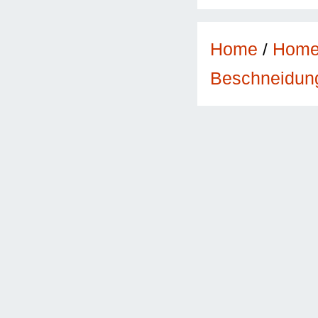
Home
/
Hom
Beschneidun