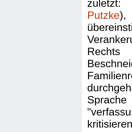
zuletz
Putzke
überein
Veran
Rec
Besch
Familie
durchgeh
Sprac
"verfassu
kritisier