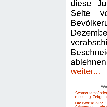
diese Ju
Seite 
Bevölkeru
Dezem
verabsch
Beschnei
ablehn
weiter...
Wic
Schmerzempfinden
messung. Zeitgem
Die Bronselaer-Stu
Stichprobe wurde e