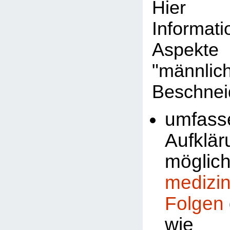
Hier 
Informat
Aspekte
"männlic
Beschnei
umfass
Aufklä
möglic
medizi
Folgen
wi