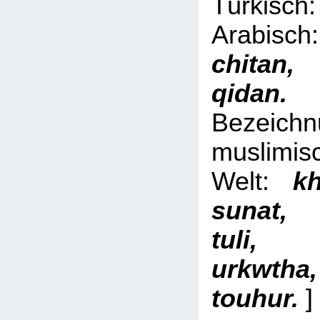
Türki
Arabi
chita
qid
Bezeich
muslimis
Welt:
kh
sunat,
tuli, 
urkwth
touhur.
]