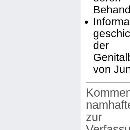
Behand
Infor
geschic
der
Genita
von Ju
Kommen
namhafte
zur
Verfassu