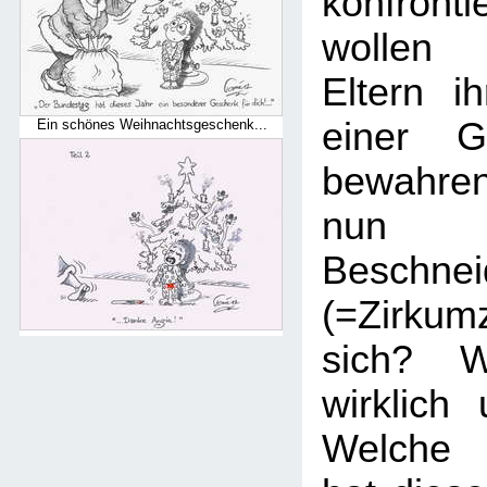
konfronti
wollen 
Eltern i
einer Ge
Ein schönes Weihnachtsgeschenk...
bewahre
nun 
Beschnei
(=Zirku
sich? W
wirklich
Welche 