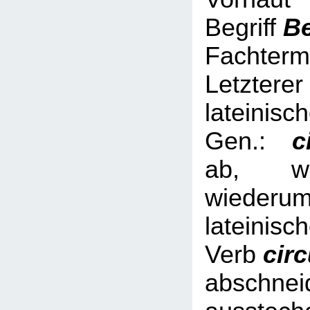
Begriff
B
Fachterm
Letzterer
lateinisc
Gen.:
ci
ab, we
wied
lateinisc
Verb
cir
abschnei