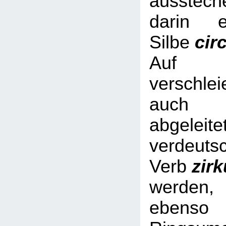
ausstech
darin e
Silbe
cir
Auf Nic
verschl
auch 
abgeleite
verdeuts
Verb
zir
werde
ebe