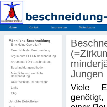
Home
Kontakt
Impressum
Seitenbaum
Beschn
Männliche Beschneidung
Eine kleine Operation?
(=Zirku
Geschichte der Beschneidung
Argumente GEGEN Beschneidung
minderjä
Argumente FÜR Beschneidung
Beschneidungsmethoden
Jungen
Männliche und weibliche
Beschneidung
USA: Wichtige Trendumkehr
Viele E
Links
FAQ
genötig
Berichte Betroffener