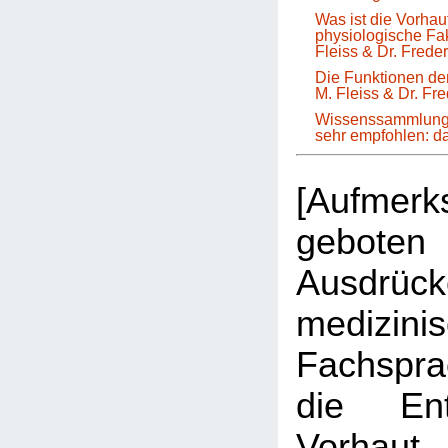
Was ist die Vorha
physiologische Fa
Fleiss & Dr. Frede
Die Funktionen der
M. Fleiss & Dr. Fr
Wissenssammlung 
sehr empfohlen: 
[Aufmer
geboten 
Ausdrüc
medizini
Fachspr
die Ent
Vorhau