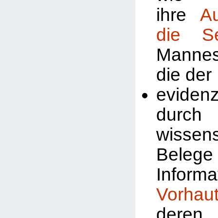
ihre
A
die Se
Manne
die der
evidenz
durch
wissens
Beleg
Inform
Vorhau
deren