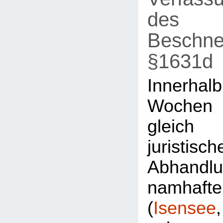
des
Beschne
§1631d
Innerh
Wochen
gleic
juristisch
Abhandl
namhaft
(
Isensee