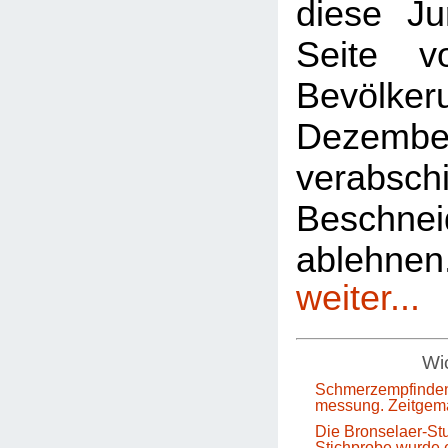
diese Ju
Seite 
Bevölkeru
Dezem
verabsch
Beschnei
ablehn
weiter...
Wic
Schmerzempfinden
messung. Zeitgem
Die Bronselaer-Stu
Stichprobe wurde e