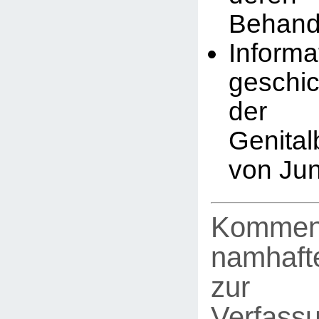
Behand
Infor
geschic
der
Genita
von Ju
Kommen
namhafte
zur
Verfassu