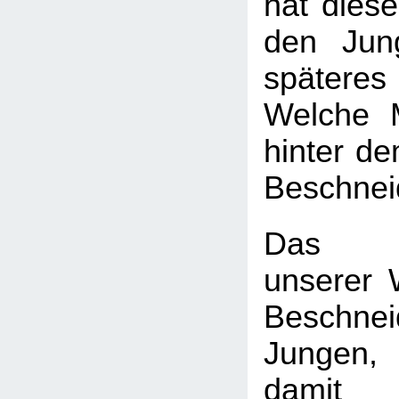
hat diese
den Jun
späte
Welche 
hinter d
Beschnei
Das H
unserer W
Beschn
Jungen
dam