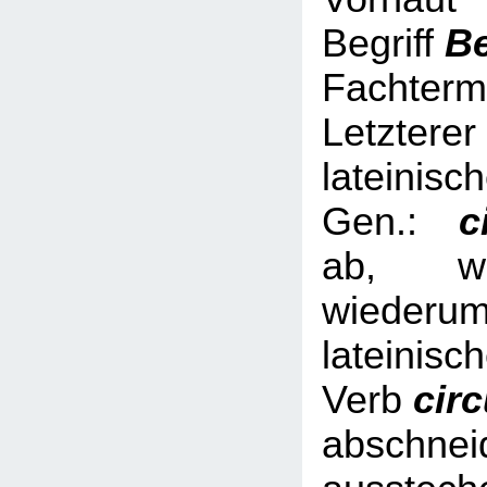
Begriff
B
Fachterm
Letzterer
lateinisc
Gen.:
ci
ab, we
wied
lateinisc
Verb
cir
abschnei