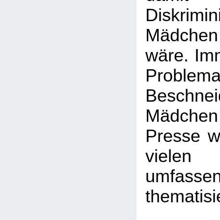
Diskrim
Mädchen
wäre. Imm
Probl
Beschn
Mädchen -
Presse wi
viele
umfasse
thematisi