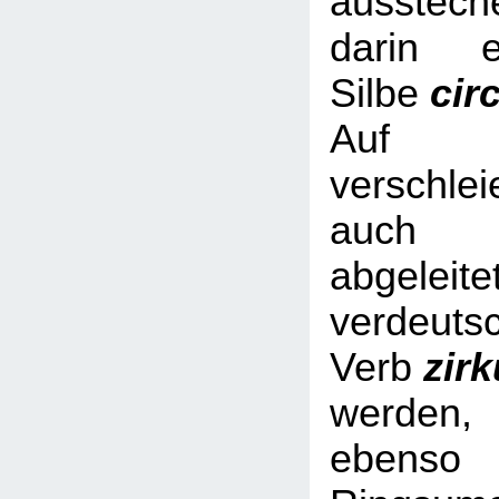
ausstech
darin e
Silbe
cir
Auf Nic
verschl
auch 
abgeleite
verdeuts
Verb
zir
werde
ebe