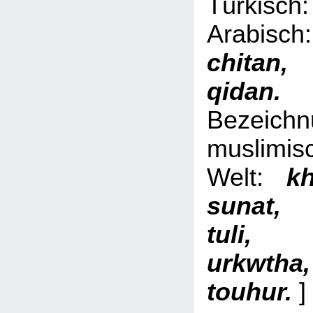
Türki
Arabi
chita
qid
Bezeich
muslimis
Welt:
kh
sunat,
tuli, 
urkwth
touhur.
]