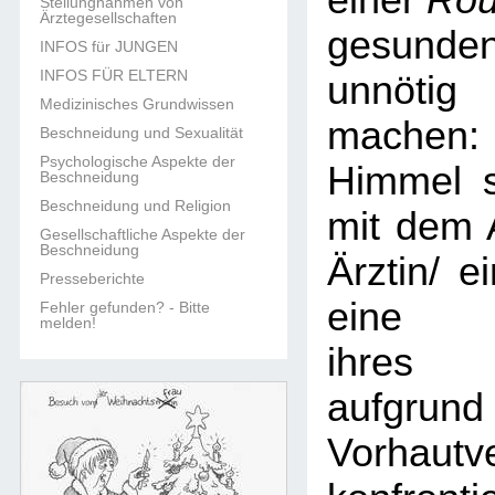
einer
Rou
Stellungnahmen von
Ärztegesellschaften
gesun
INFOS für JUNGEN
INFOS FÜR ELTERN
unnöti
Medizinisches Grundwissen
machen:
Beschneidung und Sexualität
Psychologische Aspekte der
Himmel s
Beschneidung
Beschneidung und Religion
mit dem 
Gesellschaftliche Aspekte der
Beschneidung
Ärztin/ e
Presseberichte
eine B
Fehler gefunden? - Bitte
melden!
ihres 
aufgr
Vorhautv