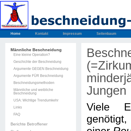
Home
Kontakt
Impressum
Seitenbaum
Beschn
Männliche Beschneidung
Eine kleine Operation?
(=Zirku
Geschichte der Beschneidung
Argumente GEGEN Beschneidung
minderjä
Argumente FÜR Beschneidung
Beschneidungsmethoden
Jungen
Männliche und weibliche
Beschneidung
USA: Wichtige Trendumkehr
Viele E
Links
FAQ
genötig
Berichte Betroffener