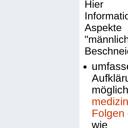
Hier 
Informat
Aspekte
"männlic
Beschnei
umfass
Aufklä
möglic
medizi
Folgen
wi