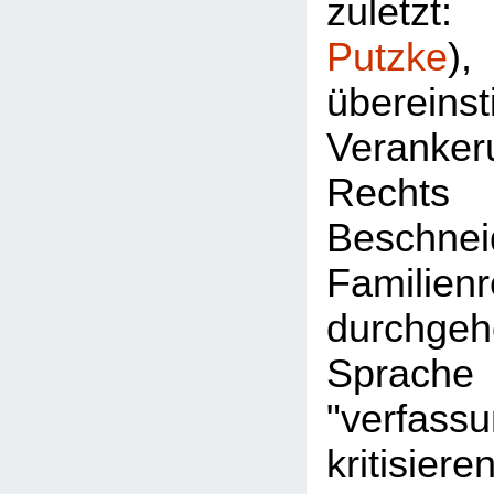
zuletz
Putzke
überein
Veran
Rec
Besch
Familie
durchgeh
Sprac
"verfassu
kritisier