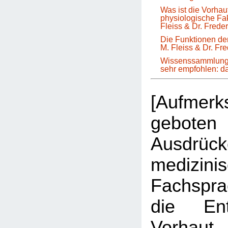
Was ist die Vorha
physiologische Fa
Fleiss & Dr. Frede
Die Funktionen der
M. Fleiss & Dr. Fr
Wissenssammlung 
sehr empfohlen: 
[Aufmer
geboten 
Ausdrüc
medizini
Fachspr
die Ent
Vorhau