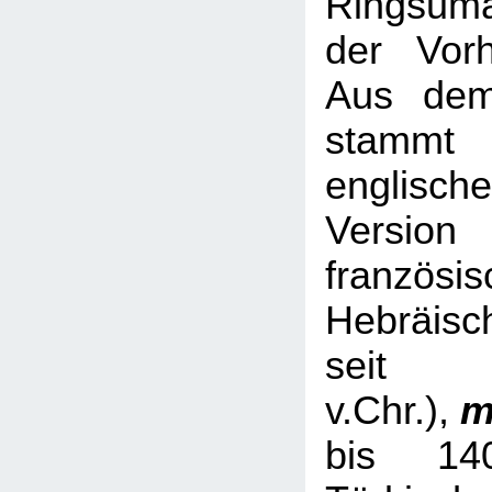
Ringsum
der Vorh
Aus dem
stamm
englische
Versio
französis
Hebräisc
sei
v.Chr.),
m
bis 14