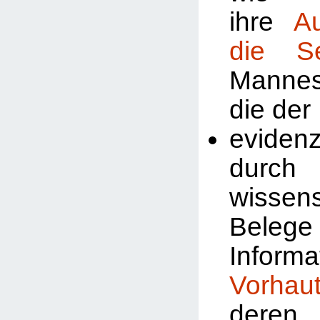
ihre
A
die Se
Manne
die der
evidenz
durch
wissens
Beleg
Inform
Vorhau
deren