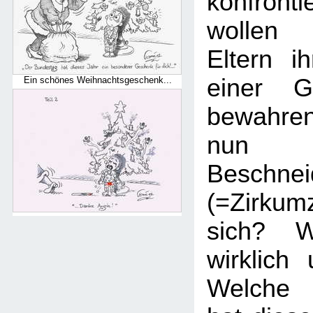
konfronti
wollen 
Eltern i
einer Ge
Ein schönes Weihnachtsgeschenk...
bewahre
nun 
Beschnei
(=Zirku
sich? W
wirklich
Welche 