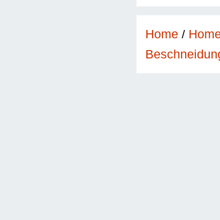
Home
/
Hom
Beschneidun