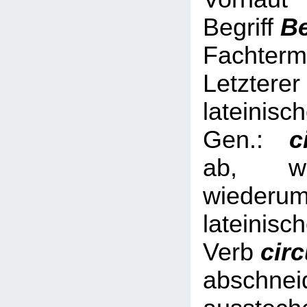
Begriff
B
Fachterm
Letzterer
lateinisc
Gen.:
ci
ab, we
wied
lateinisc
Verb
cir
abschnei