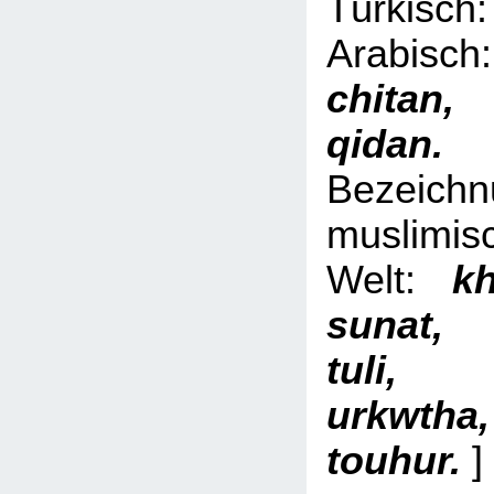
Türki
Arabi
chita
qid
Bezeich
muslimis
Welt:
kh
sunat,
tuli, 
urkwth
touhur.
]