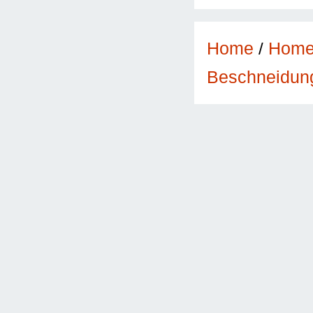
Home
/
Hom
Beschneidun