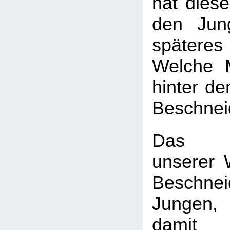
hat diese
den Jun
späte
Welche 
hinter d
Beschnei
Das H
unserer W
Beschn
Jungen
dam