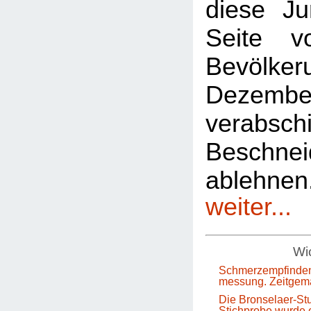
diese Ju
Seite 
Bevölkeru
Dezem
verabsch
Beschnei
ablehn
weiter...
Wic
Schmerzempfinden
messung. Zeitgem
Die Bronselaer-Stu
Stichprobe wurde e