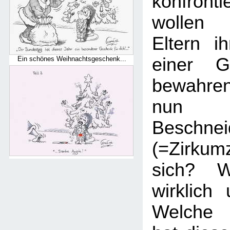
konfronti
wollen 
Eltern i
einer Ge
Ein schönes Weihnachtsgeschenk...
bewahre
nun 
Beschnei
(=Zirku
sich? W
wirklich
Welche 