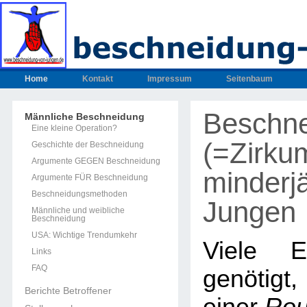
Home
Kontakt
Impressum
Seitenbaum
Beschn
Männliche Beschneidung
Eine kleine Operation?
(=Zirku
Geschichte der Beschneidung
Argumente GEGEN Beschneidung
minderjä
Argumente FÜR Beschneidung
Beschneidungsmethoden
Jungen
Männliche und weibliche
Beschneidung
USA: Wichtige Trendumkehr
Viele E
Links
FAQ
genötig
Berichte Betroffener