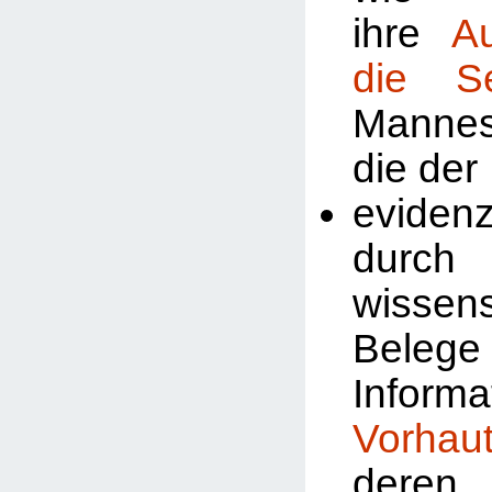
ihre
A
die Se
Manne
die der
evidenz
durch
wissens
Beleg
Inform
Vorhau
deren