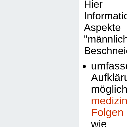
Hier 
Informat
Aspekte
"männlic
Beschnei
umfass
Aufklä
möglic
medizi
Folgen
wi