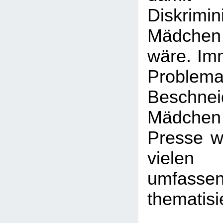
Diskrim
Mädchen
wäre. Imm
Probl
Beschn
Mädchen -
Presse wi
viele
umfasse
thematisi