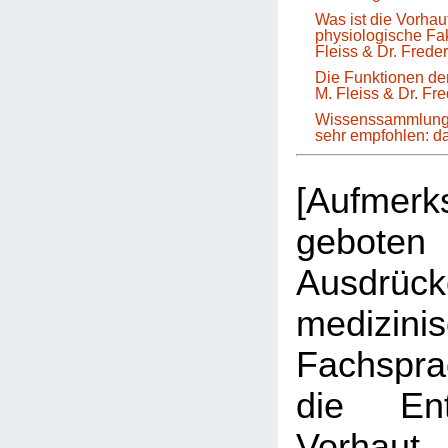
Was ist die Vorha
physiologische Fa
Fleiss & Dr. Frede
Die Funktionen der
M. Fleiss & Dr. Fr
Wissenssammlung 
sehr empfohlen: 
[Aufmer
geboten 
Ausdrüc
medizini
Fachspr
die Ent
Vorhau