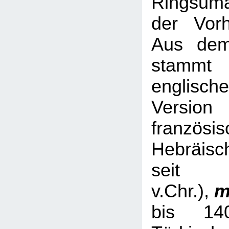
Ringsum
der Vorh
Aus dem
stamm
englische
Versio
französis
Hebräisc
sei
v.Chr.),
m
bis 14