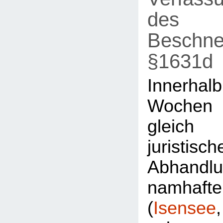
des
Beschne
§1631d
Innerh
Wochen
gleic
juristisch
Abhandl
namhaft
(
Isensee