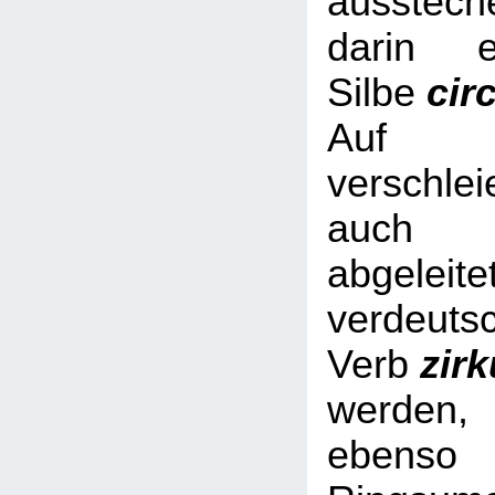
ausstech
darin e
Silbe
cir
Auf Nic
verschl
auch 
abgeleite
verdeuts
Verb
zir
werde
ebe