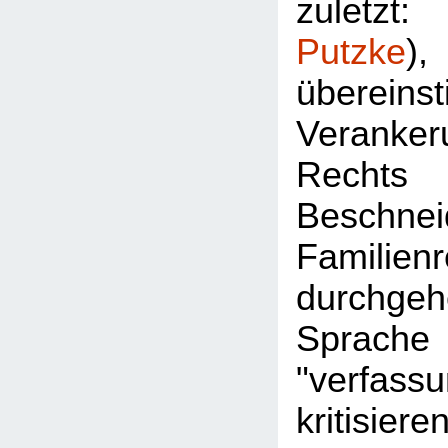
zuletz
Putzke
überein
Veran
Rec
Besch
Familie
durchgeh
Sprac
"verfassu
kritisier