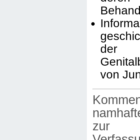
Behand
Infor
geschic
der
Genita
von Ju
Kommen
namhafte
zur
Verfassu