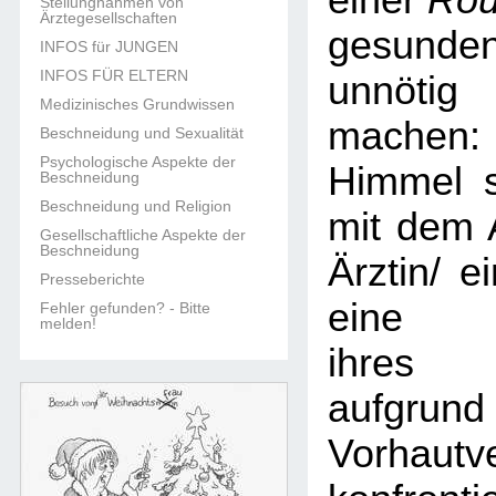
einer
Rou
Stellungnahmen von
Ärztegesellschaften
gesun
INFOS für JUNGEN
INFOS FÜR ELTERN
unnöti
Medizinisches Grundwissen
machen:
Beschneidung und Sexualität
Psychologische Aspekte der
Himmel s
Beschneidung
Beschneidung und Religion
mit dem 
Gesellschaftliche Aspekte der
Beschneidung
Ärztin/ e
Presseberichte
eine B
Fehler gefunden? - Bitte
melden!
ihres 
aufgr
Vorhautv