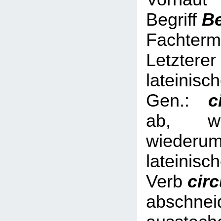
Begriff
B
Fachterm
Letzterer
lateinisc
Gen.:
ci
ab, we
wied
lateinisc
Verb
cir
abschnei