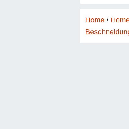
Home
/
Hom
Beschneidun