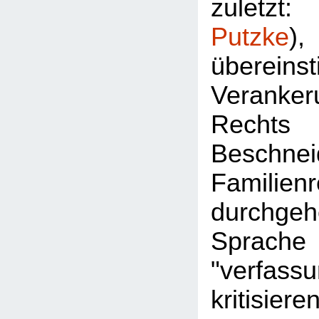
zuletz
Putzke
überein
Veran
Rec
Besch
Familie
durchgeh
Sprac
"verfassu
kritisier