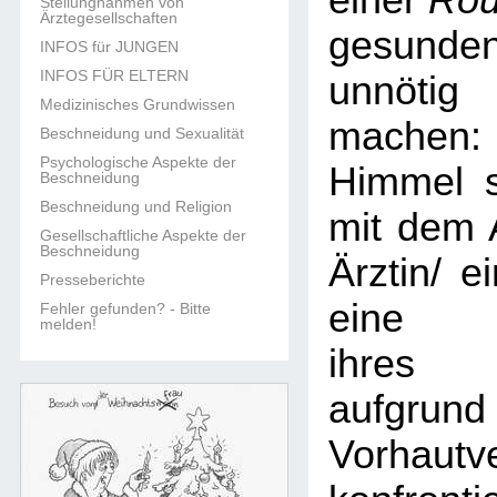
einer
Rou
Stellungnahmen von
Ärztegesellschaften
gesun
INFOS für JUNGEN
INFOS FÜR ELTERN
unnöti
Medizinisches Grundwissen
machen:
Beschneidung und Sexualität
Psychologische Aspekte der
Himmel s
Beschneidung
Beschneidung und Religion
mit dem 
Gesellschaftliche Aspekte der
Beschneidung
Ärztin/ e
Presseberichte
eine B
Fehler gefunden? - Bitte
melden!
ihres 
aufgr
Vorhautv