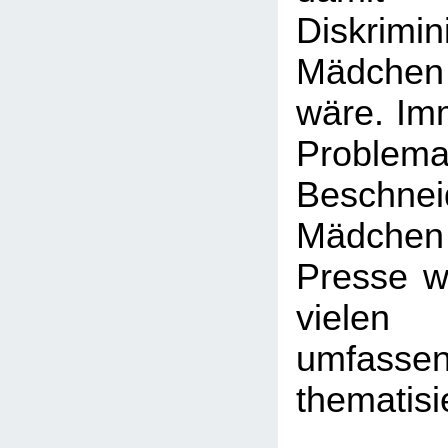
Diskrim
Mädchen
wäre. Imm
Probl
Beschn
Mädchen -
Presse wi
viele
umfasse
thematisi