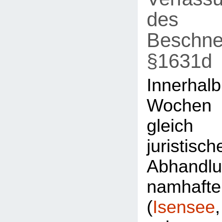
des
Beschne
§1631d
Innerh
Wochen
gleic
juristisch
Abhandl
namhaft
(
Isensee