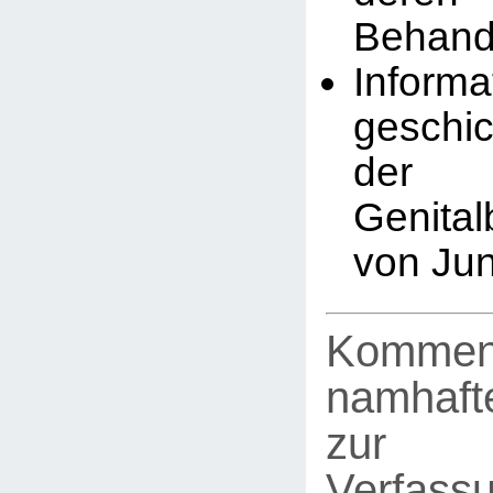
Behand
Infor
geschic
der
Genita
von Ju
Kommen
namhafte
zur
Verfassu