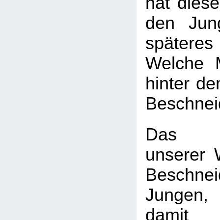
hat diese
den Jun
späte
Welche 
hinter d
Beschnei
Das H
unserer W
Beschn
Jungen
dam