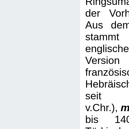
Ringsum
der Vorh
Aus dem
stamm
englische
Versio
französis
Hebräisc
sei
v.Chr.),
m
bis 14