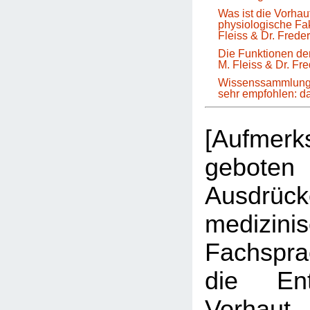
Was ist die Vorha
physiologische Fa
Fleiss & Dr. Frede
Die Funktionen der
M. Fleiss & Dr. Fr
Wissenssammlung 
sehr empfohlen: 
[Aufmer
geboten 
Ausdrüc
medizini
Fachspr
die Ent
Vorhau