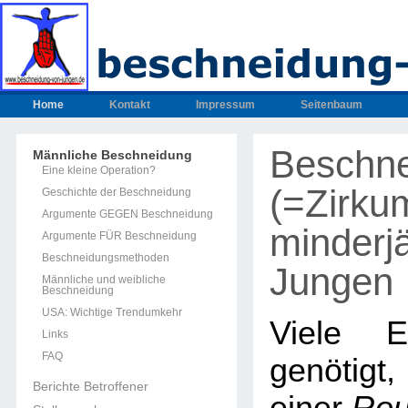
Home
Kontakt
Impressum
Seitenbaum
Beschn
Männliche Beschneidung
Eine kleine Operation?
(=Zirku
Geschichte der Beschneidung
Argumente GEGEN Beschneidung
minderjä
Argumente FÜR Beschneidung
Beschneidungsmethoden
Jungen
Männliche und weibliche
Beschneidung
USA: Wichtige Trendumkehr
Viele E
Links
FAQ
genötig
Berichte Betroffener