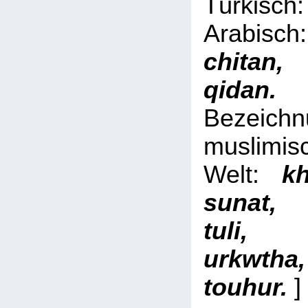
Türki
Arabi
chita
qid
Bezeich
muslimis
Welt:
kh
sunat,
tuli, 
urkwth
touhur.
]