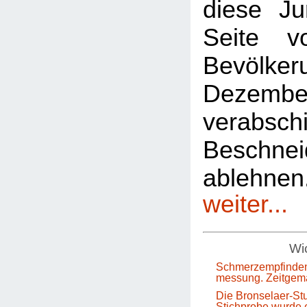
diese Ju
Seite 
Bevölkeru
Dezem
verabsch
Beschnei
ablehn
weiter...
Wic
Schmerzempfinden
messung. Zeitgem
Die Bronselaer-Stu
Stichprobe wurde e