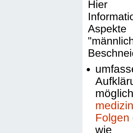
Hier 
Informat
Aspekte
"männlic
Beschnei
umfass
Aufklä
möglic
medizi
Folgen
wi