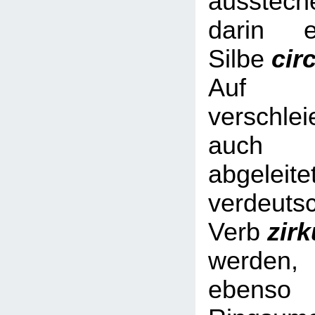
ausstech
darin e
Silbe
cir
Auf Nic
verschl
auch 
abgeleite
verdeuts
Verb
zir
werde
ebe