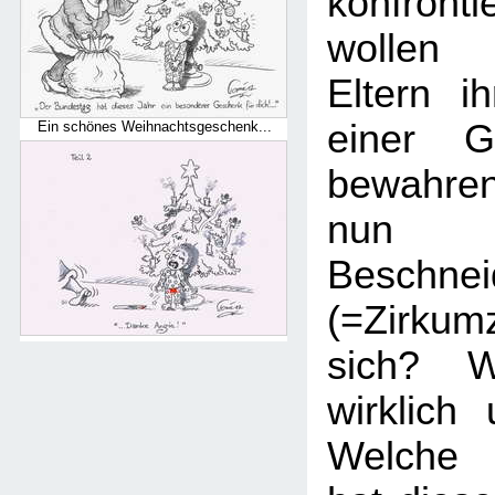
konfronti
wollen 
Eltern i
einer Ge
Ein schönes Weihnachtsgeschenk...
bewahre
nun 
Beschnei
(=Zirku
sich? W
wirklich
Welche 