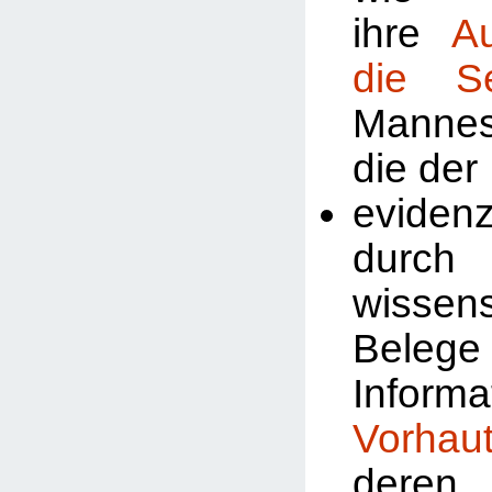
ihre
A
die Se
Manne
die der
evidenz
durch
wissens
Beleg
Inform
Vorhau
deren