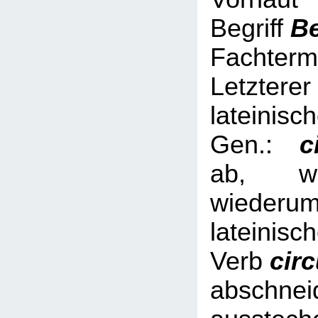
Begriff
B
Fachterm
Letzterer
lateinisc
Gen.:
ci
ab, we
wied
lateinisc
Verb
cir
abschnei