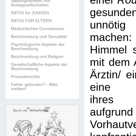
einer
Rou
Stellungnahmen von
Ärztegesellschaften
gesun
INFOS für JUNGEN
INFOS FÜR ELTERN
unnöti
Medizinisches Grundwissen
machen:
Beschneidung und Sexualität
Psychologische Aspekte der
Himmel s
Beschneidung
Beschneidung und Religion
mit dem 
Gesellschaftliche Aspekte der
Beschneidung
Ärztin/ e
Presseberichte
eine B
Fehler gefunden? - Bitte
melden!
ihres 
aufgr
Vorhautv