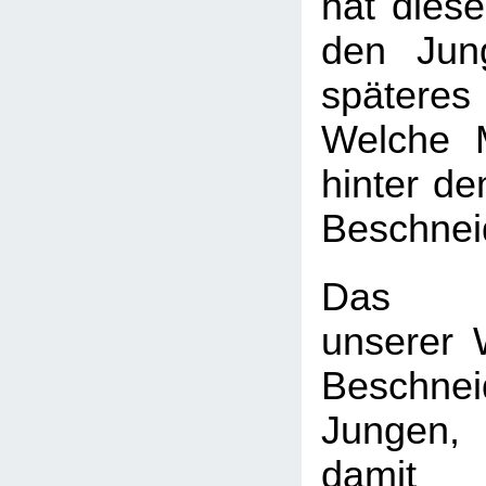
hat diese
den Jun
späte
Welche 
hinter d
Beschnei
Das H
unserer W
Beschn
Jungen
dam