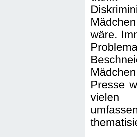
Diskrim
Mädchen
wäre. Imm
Probl
Beschn
Mädchen -
Presse wi
viele
umfasse
thematisi