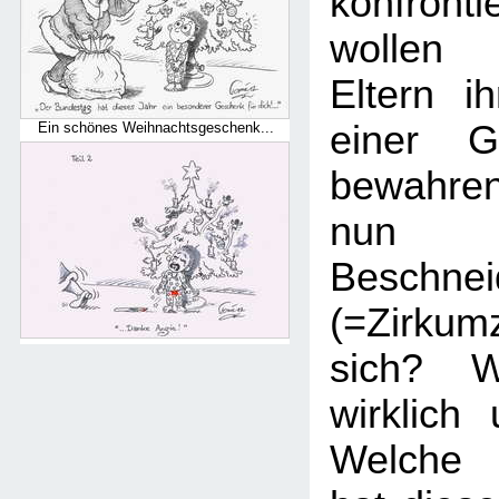
konfronti
wollen 
Eltern i
einer Ge
Ein schönes Weihnachtsgeschenk...
bewahre
nun 
Beschnei
(=Zirku
sich? W
wirklich
Welche 