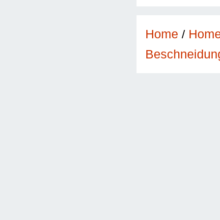
Home
/
Hom
Beschneidun