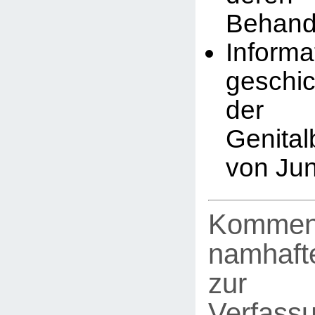
Behand
Infor
geschic
der
Genita
von Ju
Kommen
namhafte
zur
Verfassu