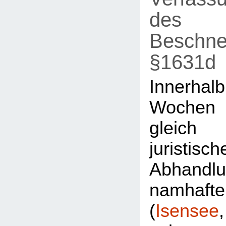
des
Beschne
§1631d
Innerh
Wochen
gleic
juristisch
Abhandl
namhaft
(
Isensee