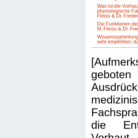
Was ist die Vorha
physiologische Fa
Fleiss & Dr. Frede
Die Funktionen der
M. Fleiss & Dr. Fr
Wissenssammlung 
sehr empfohlen: 
[Aufmer
geboten 
Ausdrüc
medizini
Fachspr
die Ent
Vorhau