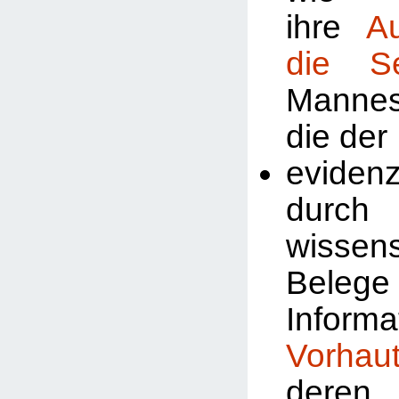
ihre
A
die Se
Manne
die der
evidenz
durch
wissens
Beleg
Inform
Vorhau
deren