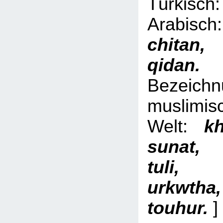
Türki
Arabi
chita
qid
Bezeich
muslimis
Welt:
kh
sunat,
tuli, 
urkwth
touhur.
]