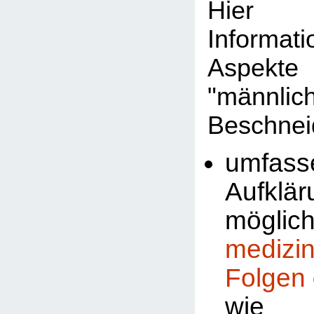
Hier 
Informat
Aspekte
"männlic
Beschnei
umfass
Aufklä
möglic
medizi
Folgen
wi