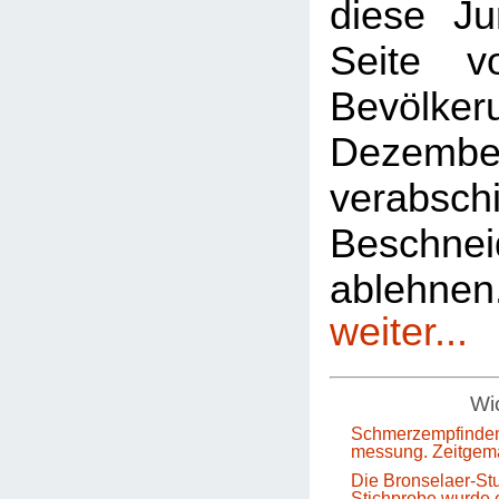
diese Ju
Seite 
Bevölkeru
Dezem
verabsch
Beschnei
ablehn
weiter...
Wic
Schmerzempfinden
messung. Zeitgem
Die Bronselaer-Stu
Stichprobe wurde e