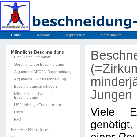
Home
Kontakt
Impressum
Seitenbaum
Beschn
Männliche Beschneidung
Eine kleine Operation?
(=Zirku
Geschichte der Beschneidung
Argumente GEGEN Beschneidung
minderjä
Argumente FÜR Beschneidung
Beschneidungsmethoden
Jungen
Männliche und weibliche
Beschneidung
USA: Wichtige Trendumkehr
Viele E
Links
FAQ
genötig
Berichte Betroffener