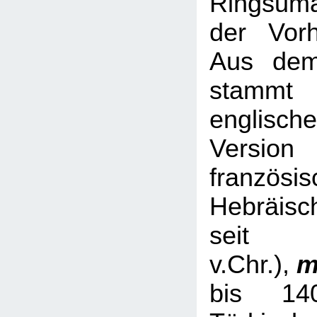
Ringsum
der Vorh
Aus dem
stamm
englische
Versio
französis
Hebräisc
sei
v.Chr.),
m
bis 14