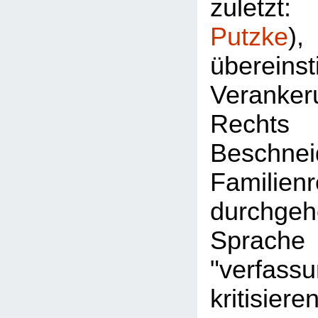
zuletz
Putzke
überein
Veran
Rec
Besch
Familie
durchgeh
Sprac
"verfassu
kritisier