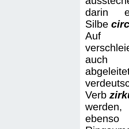
ausstech
darin e
Silbe
cir
Auf Nic
verschl
auch 
abgeleite
verdeuts
Verb
zir
werde
ebe