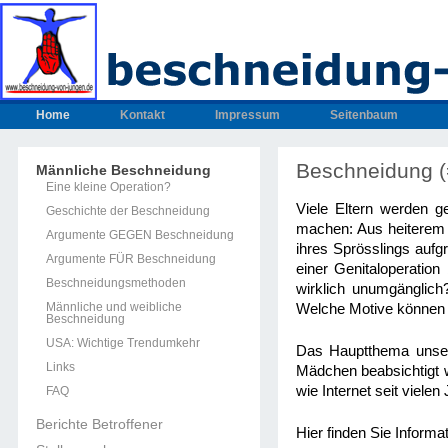
Home
Kontakt
Impressum
Seitenbaum
Beschneidung (
Männliche Beschneidung
Eine kleine Operation?
Viele Eltern werden g
Geschichte der Beschneidung
machen: Aus heiterem 
Argumente GEGEN Beschneidung
ihres Sprösslings aufgr
Argumente FÜR Beschneidung
einer Genitaloperatio
Beschneidungsmethoden
wirklich unumgänglic
Männliche und weibliche
Welche Motive können 
Beschneidung
USA: Wichtige Trendumkehr
Das Hauptthema unsere
Links
Mädchen beabsichtigt 
wie Internet seit viele
FAQ
Berichte Betroffener
Hier finden Sie Inform