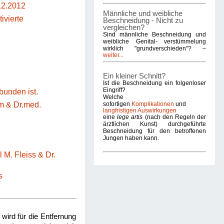
12.2012
Männliche und weibliche
ivierte
Beschneidung - Nicht zu
vergleichen?
Sind männliche Beschneidung und
weibliche Genital- verstümmelung
wirklich "grundverschieden"? –
weiter...
Ein kleiner Schnitt?
Ist die Beschneidung ein folgenloser
Eingriff?
unden ist.
Welche
sofortigen
Komplikationen
und
m & Dr.med.
langfristigen Auswirkungen
eine
lege artis
(nach den Regeln der
ärztlichen Kunst) durchgeführte
Beschneidung für den betroffenen
Jungen haben kann.
 M. Fleiss & Dr.
s
wird für die Entfernung