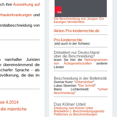
uch ihre
Auswirkung auf
rhauterkrankungen
und
Die Beschneidung von Jungen: Ein
trauriges Vermächtnis
enitalbeschneidung von
Aktion Pro-kinderrechte.de
Pro-kinderrechte
jetzt auch in der Schweiz
Debattiert nur Deutschland
über die Beschneidung?
 namhafter Juristen
lesen Sie hier die
Stellungnahmen
von Ärztegesellschaften
anderer
ie übereinstimmend die
Länder
charfer Sprache - als
Bevölkerung, die das im
Beschneidung in der Belletristik
Gunnar Kunz: "
unberührbar
"
Lukas Stoermer: "
Der Schnitt
"
Mario Lichtenheldt: "
unheil
Beschneidung
"
ie 4.2014
Das Kölner Urteil
Erklärung zum Kölner Urteil
s die männliche
Briefaktion z. Beschneidungsgesetz
Petitionen zu Beschneidungen