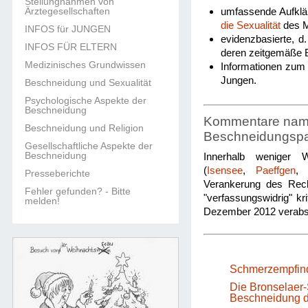
Stellungnahmen von
Ärztegesellschaften
umfassende Aufklä
die Sexualität
des M
INFOS für JUNGEN
evidenzbasierte, d
INFOS FÜR ELTERN
deren zeitgemäße 
Medizinisches Grundwissen
Informationen zum 
Jungen.
Beschneidung und Sexualität
Psychologische Aspekte der
Beschneidung
Kommentare namha
Beschneidung und Religion
Beschneidungsp
Gesellschaftliche Aspekte der
Beschneidung
Innerhalb weniger W
(
Isensee
,
Paeffgen
Presseberichte
Verankerung des Rech
Fehler gefunden? - Bitte
"verfassungswidrig" kr
melden!
Dezember 2012 verabs
Schmerzempfind
Die Bronselaer-
Beschneidung di