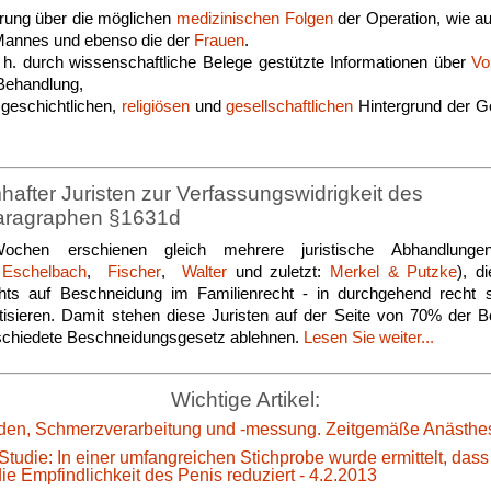
rung über die möglichen
medizinischen Folgen
der Operation, wie a
annes und ebenso die der
Frauen
.
. h. durch wissenschaftliche Belege gestützte Informationen über
Vo
Behandlung,
geschichtlichen,
religiösen
und
gesellschaftlichen
Hintergrund der G
fter Juristen zur Verfassungswidrigkeit des
aragraphen §1631d
ochen erschienen gleich mehrere juristische Abhandlungen
,
Eschelbach
,
Fischer
,
Walter
und zuletzt:
Merkel & Putzke
), d
ts auf Beschneidung im Familienrecht - in durchgehend recht s
itisieren. Damit stehen diese Juristen auf der Seite von 70% der 
chiedete Beschneidungsgesetz ablehnen.
Lesen Sie weiter...
Wichtige Artikel:
en, Schmerzverarbeitung und -messung. Zeitgemäße Anästhes
Studie: In einer umfangreichen Stichprobe wurde ermittelt, das
e Empfindlichkeit des Penis reduziert - 4.2.2013