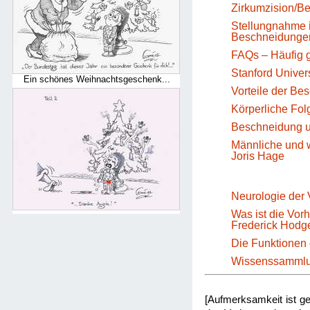
Zirkumzision/B
Stellungnahme i
Beschneidungen
FAQs – Häufig g
Stanford Univer
Ein schönes Weihnachtsgeschenk...
Vorteile der B
Körperliche Fol
Beschneidung u
Männliche und w
Joris Hage
Neurologie der 
Was ist die Vor
Frederick Hodg
Die Funktionen 
Wissenssammlun
[Aufmerksamkeit ist ge