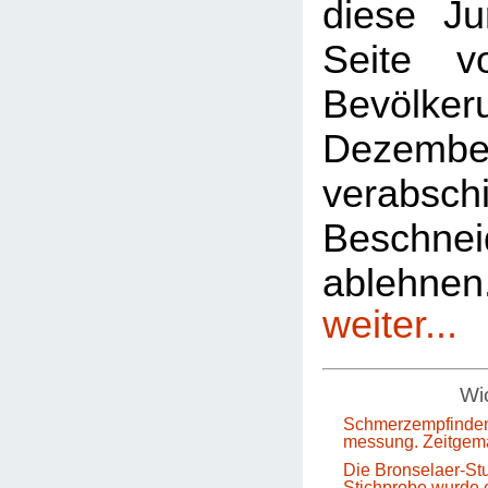
diese Ju
Seite 
Bevölkeru
Dezem
verabsch
Beschnei
ablehn
weiter...
Wic
Schmerzempfinden
messung. Zeitgem
Die Bronselaer-Stu
Stichprobe wurde e