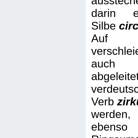
ausstech
darin e
Silbe
cir
Auf Nic
verschl
auch 
abgeleite
verdeuts
Verb
zir
werde
ebe