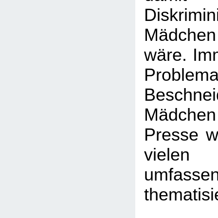
Diskrim
Mädchen
wäre. Imm
Probl
Beschn
Mädchen -
Presse wi
viele
umfasse
thematisi