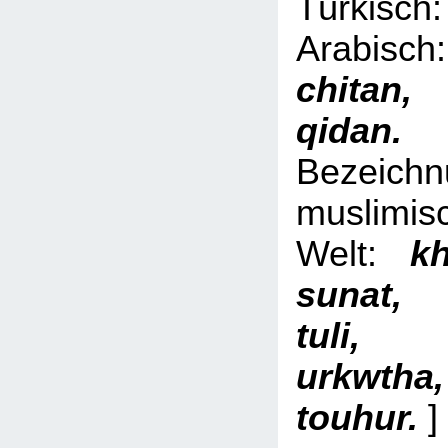
Türki
Arabi
chita
qid
Bezeich
muslimis
Welt:
kh
sunat,
tuli, 
urkwth
touhur.
]