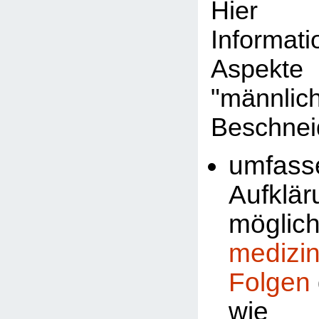
Hier 
Informat
Aspekte
"männlic
Beschnei
umfass
Aufklä
möglic
medizi
Folgen
wi