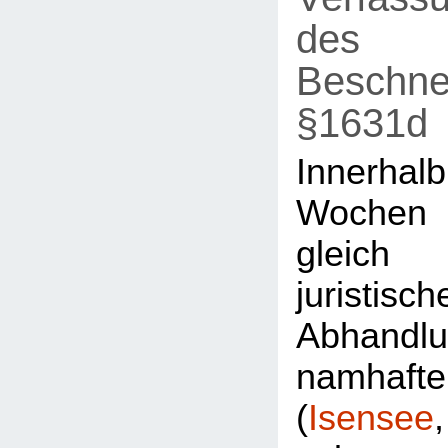
des
Beschne
§1631d
Innerh
Wochen
gleic
juristisch
Abhandl
namhaft
(
Isensee