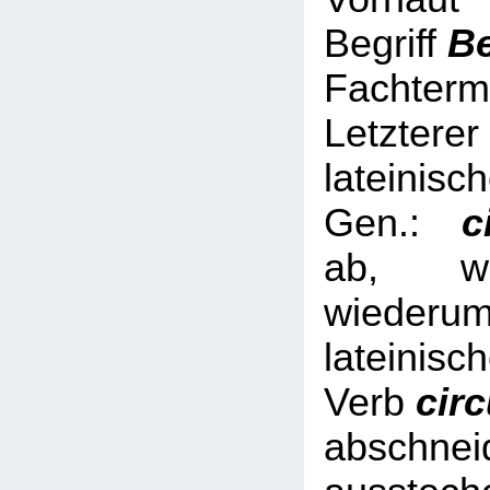
Begriff
B
Fachterm
Letzterer
lateinisc
Gen.:
ci
ab, we
wied
lateinisc
Verb
cir
abschnei