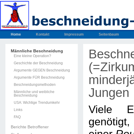
Home
Kontakt
Impressum
Seitenbaum
Beschn
Männliche Beschneidung
Eine kleine Operation?
(=Zirku
Geschichte der Beschneidung
Argumente GEGEN Beschneidung
minderjä
Argumente FÜR Beschneidung
Beschneidungsmethoden
Jungen
Männliche und weibliche
Beschneidung
USA: Wichtige Trendumkehr
Viele E
Links
FAQ
genötig
Berichte Betroffener