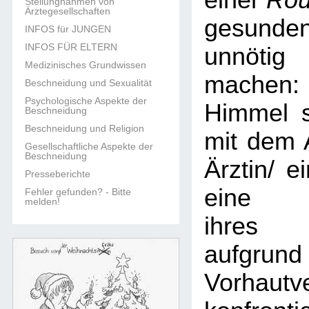
einer
Rou
Stellungnahmen von
Ärztegesellschaften
gesun
INFOS für JUNGEN
INFOS FÜR ELTERN
unnöti
Medizinisches Grundwissen
machen:
Beschneidung und Sexualität
Psychologische Aspekte der
Himmel s
Beschneidung
Beschneidung und Religion
mit dem 
Gesellschaftliche Aspekte der
Beschneidung
Ärztin/ e
Presseberichte
eine B
Fehler gefunden? - Bitte
melden!
ihres 
aufgr
Vorhautv