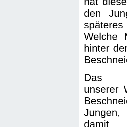
hat diese
den Jun
späte
Welche 
hinter d
Beschnei
Das H
unserer W
Beschn
Jungen
dam