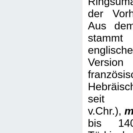
Ringsum
der Vorh
Aus dem
stamm
englische
Versio
französis
Hebräisc
sei
v.Chr.),
m
bis 14