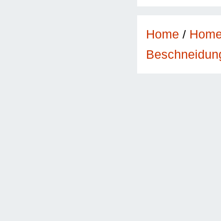
Home
/
Hom
Beschneidun