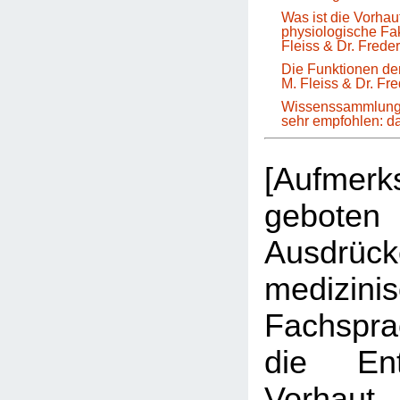
Was ist die Vorha
physiologische Fa
Fleiss & Dr. Frede
Die Funktionen der
M. Fleiss & Dr. Fr
Wissenssammlung 
sehr empfohlen: 
[Aufmer
geboten 
Ausdrüc
medizini
Fachspr
die Ent
Vorhau