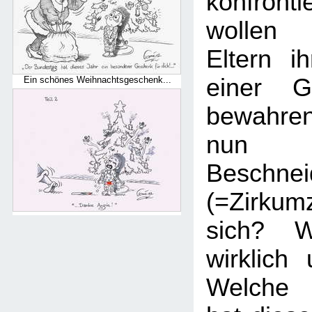
konfronti
wollen 
Eltern i
einer Ge
Ein schönes Weihnachtsgeschenk...
bewahre
nun 
Beschnei
(=Zirku
sich? W
wirklich
Welche 