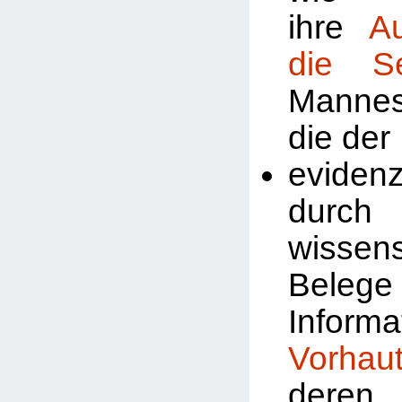
ihre
A
die Se
Manne
die der
evidenz
durch
wissens
Beleg
Inform
Vorhau
deren