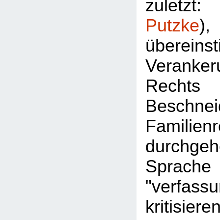
zuletz
Putzke
überein
Veran
Rec
Besch
Familie
durchgeh
Sprac
"verfassu
kritisier