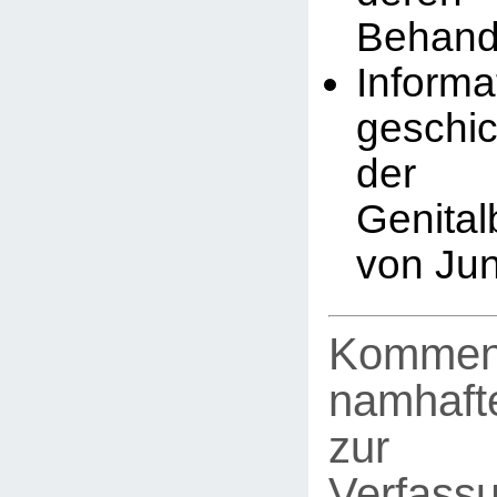
Behand
Infor
geschic
der
Genita
von Ju
Kommen
namhafte
zur
Verfassu