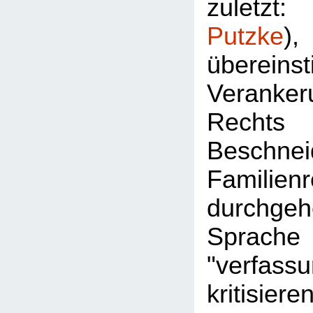
zuletz
Putzke
überein
Veran
Rec
Besch
Familie
durchgeh
Sprac
"verfassu
kritisier