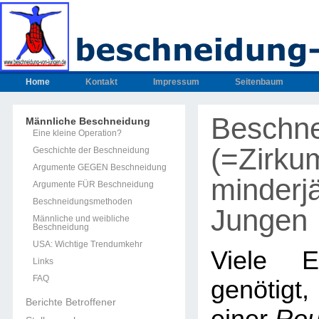
Home
Kontakt
Impressum
Seitenbaum
Beschn
Männliche Beschneidung
Eine kleine Operation?
(=Zirku
Geschichte der Beschneidung
Argumente GEGEN Beschneidung
minderjä
Argumente FÜR Beschneidung
Beschneidungsmethoden
Jungen
Männliche und weibliche
Beschneidung
USA: Wichtige Trendumkehr
Viele E
Links
FAQ
genötig
Berichte Betroffener