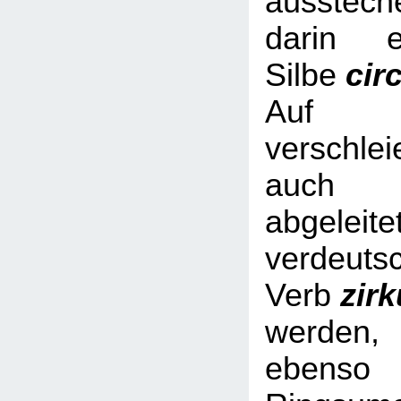
ausstech
darin e
Silbe
cir
Auf Nic
verschl
auch 
abgeleite
verdeuts
Verb
zir
werde
ebe