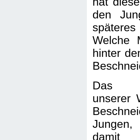
hat diese
den Jun
späte
Welche 
hinter d
Beschnei
Das H
unserer W
Beschn
Jungen
dam