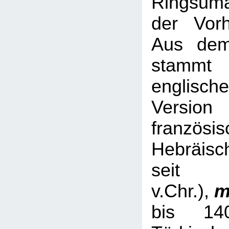
Ringsum
der Vorh
Aus dem
stamm
englische
Versio
französis
Hebräisc
sei
v.Chr.),
m
bis 14