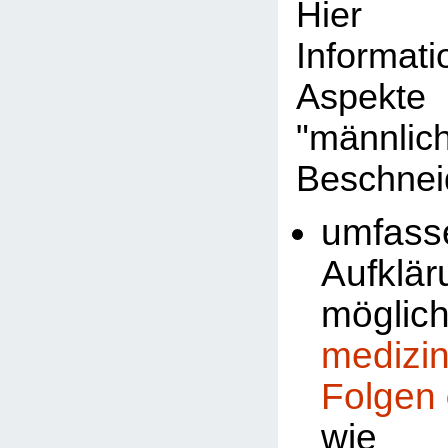
Hier 
Informat
Aspekte
"männlic
Beschnei
umfass
Aufklä
möglic
medizi
Folgen
wi