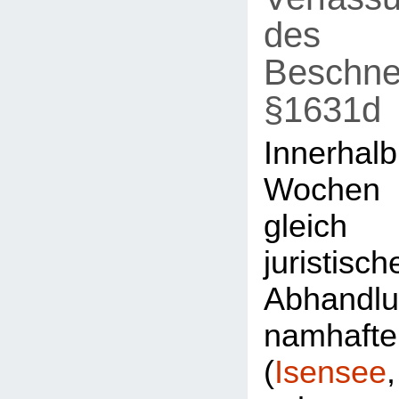
des
Beschne
§1631d
Innerh
Wochen
gleic
juristisch
Abhandl
namhaft
(
Isensee