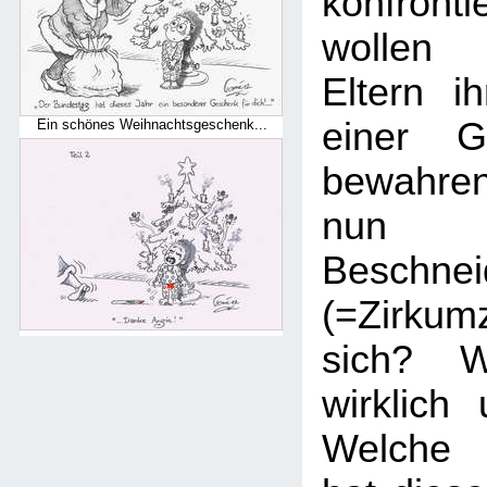
konfronti
wollen 
Eltern i
einer Ge
Ein schönes Weihnachtsgeschenk...
bewahre
nun 
Beschnei
(=Zirku
sich? W
wirklich
Welche 