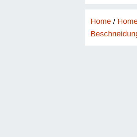
Home
/
Hom
Beschneidun