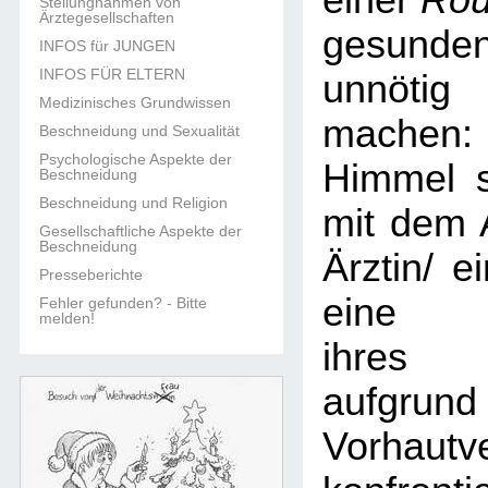
einer
Rou
Stellungnahmen von
Ärztegesellschaften
gesun
INFOS für JUNGEN
INFOS FÜR ELTERN
unnöti
Medizinisches Grundwissen
machen:
Beschneidung und Sexualität
Psychologische Aspekte der
Himmel s
Beschneidung
Beschneidung und Religion
mit dem 
Gesellschaftliche Aspekte der
Beschneidung
Ärztin/ e
Presseberichte
eine B
Fehler gefunden? - Bitte
melden!
ihres 
aufgr
Vorhautv