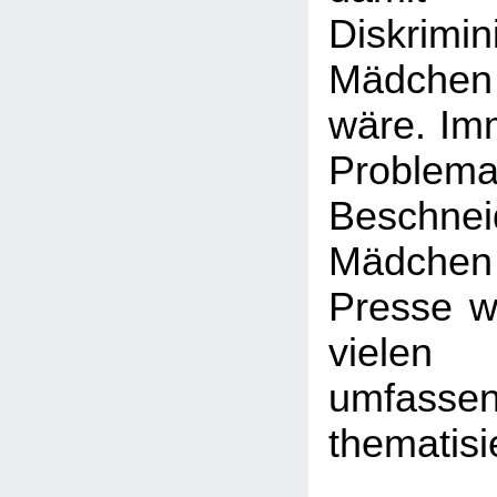
Diskrim
Mädchen
wäre. Imm
Probl
Beschn
Mädchen -
Presse wi
viele
umfasse
thematisi