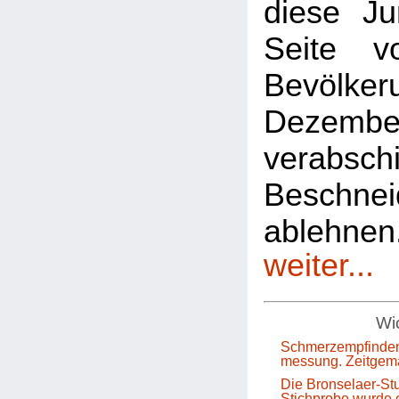
diese Ju
Seite 
Bevölkeru
Dezem
verabsch
Beschnei
ablehn
weiter...
Wic
Schmerzempfinden
messung. Zeitgem
Die Bronselaer-Stu
Stichprobe wurde e