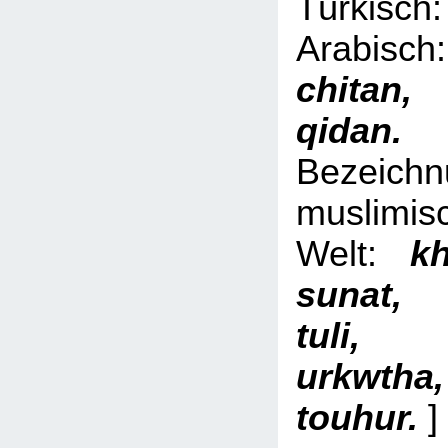
Türki
Arabi
chita
qid
Bezeich
muslimis
Welt:
kh
sunat,
tuli, 
urkwth
touhur.
]