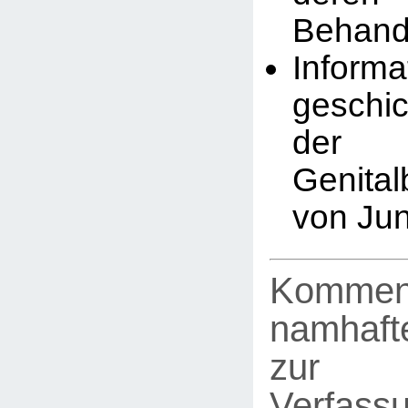
Behand
Infor
geschic
der
Genita
von Ju
Kommen
namhafte
zur
Verfassu