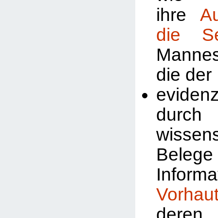
ihre
A
die Se
Manne
die der
evidenz
durch
wissens
Beleg
Inform
Vorhau
deren