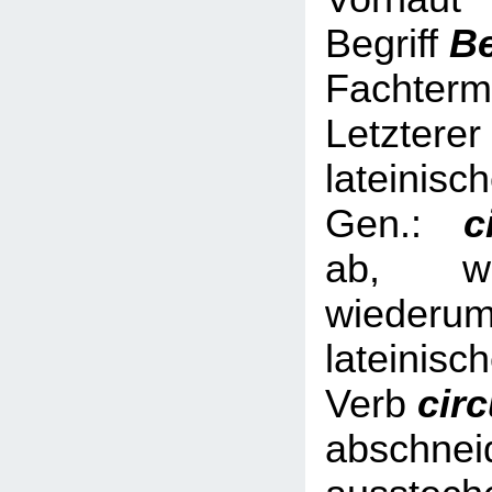
Begriff
B
Fachterm
Letzterer
lateinisc
Gen.:
ci
ab, we
wied
lateinisc
Verb
cir
abschnei