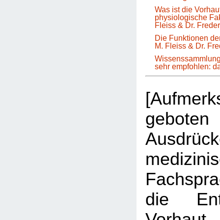
Was ist die Vorha
physiologische Fa
Fleiss & Dr. Frede
Die Funktionen der
M. Fleiss & Dr. Fr
Wissenssammlung 
sehr empfohlen: 
[Aufmer
geboten 
Ausdrüc
medizini
Fachspr
die Ent
Vorhau