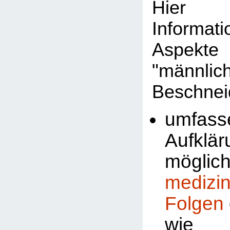
Hier 
Informat
Aspekte
"männlic
Beschnei
umfass
Aufklä
möglic
medizi
Folgen
wi