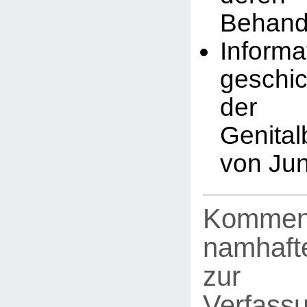
Behand
Infor
geschic
der
Genita
von Ju
Kommen
namhafte
zur
Verfassu