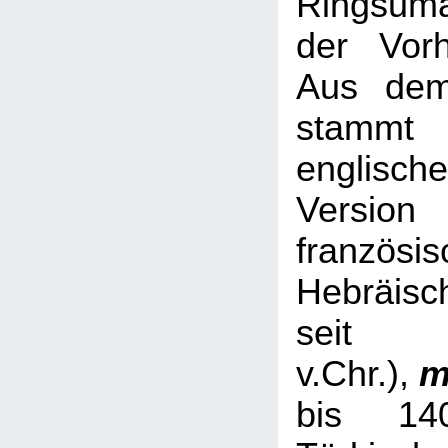
Ringsum
der Vorh
Aus dem
stamm
englische
Versio
französis
Hebräisc
sei
v.Chr.),
m
bis 14