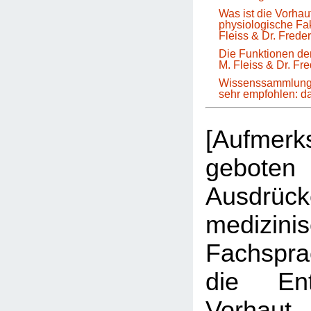
Was ist die Vorha
physiologische Fa
Fleiss & Dr. Frede
Die Funktionen der
M. Fleiss & Dr. Fr
Wissenssammlung 
sehr empfohlen: 
[Aufmer
geboten 
Ausdrüc
medizini
Fachspr
die Ent
Vorhau