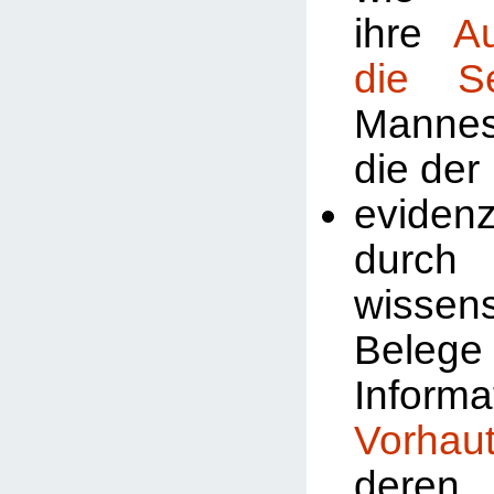
ihre
A
die Se
Manne
die der
evidenz
durch
wissens
Beleg
Inform
Vorhau
deren