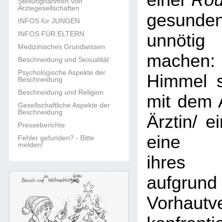
einer
Rou
Stellungnahmen von
Ärztegesellschaften
gesun
INFOS für JUNGEN
INFOS FÜR ELTERN
unnöti
Medizinisches Grundwissen
machen:
Beschneidung und Sexualität
Psychologische Aspekte der
Himmel s
Beschneidung
Beschneidung und Religion
mit dem 
Gesellschaftliche Aspekte der
Beschneidung
Ärztin/ e
Presseberichte
eine B
Fehler gefunden? - Bitte
melden!
ihres 
aufgr
Vorhautv