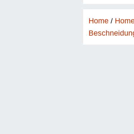
Home
/
Hom
Beschneidun