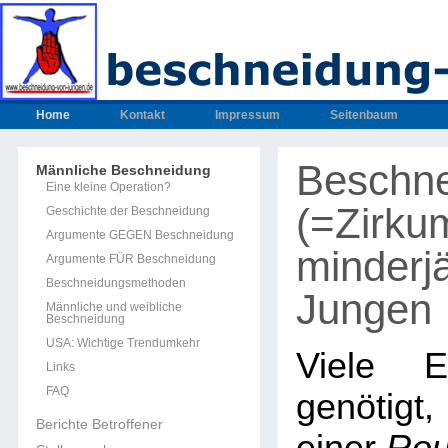
Home
Kontakt
Impressum
Seitenbaum
Beschn
Männliche Beschneidung
Eine kleine Operation?
(=Zirku
Geschichte der Beschneidung
Argumente GEGEN Beschneidung
minderjä
Argumente FÜR Beschneidung
Beschneidungsmethoden
Jungen
Männliche und weibliche
Beschneidung
USA: Wichtige Trendumkehr
Viele E
Links
FAQ
genötig
Berichte Betroffener