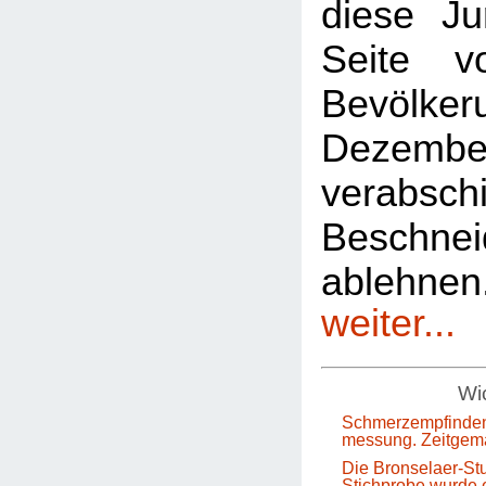
diese Ju
Seite 
Bevölkeru
Dezem
verabsch
Beschnei
ablehn
weiter...
Wic
Schmerzempfinden
messung. Zeitgem
Die Bronselaer-Stu
Stichprobe wurde e