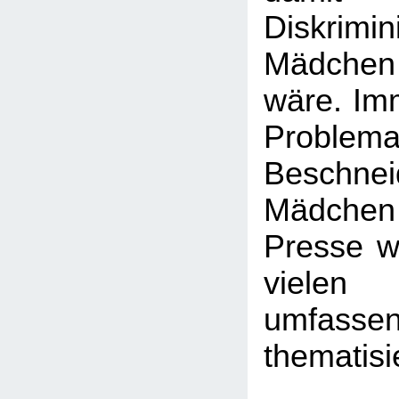
Diskrim
Mädchen
wäre. Imm
Probl
Beschn
Mädchen -
Presse wi
viele
umfasse
thematisi