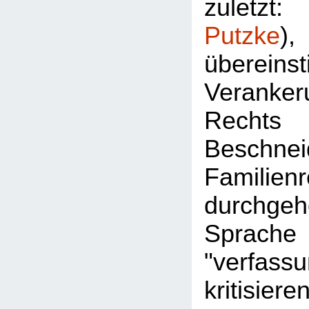
zuletz
Putzke
überein
Veran
Rec
Besch
Familie
durchgeh
Sprac
"verfassu
kritisier