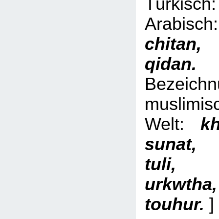
Türki
Arabi
chita
qid
Bezeich
muslimis
Welt:
kh
sunat,
tuli, 
urkwth
touhur.
]