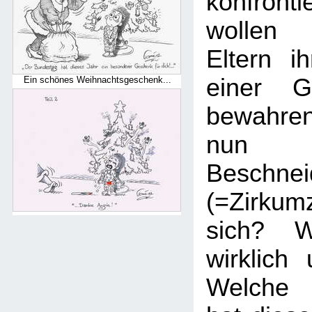
konfronti
wollen 
Eltern i
einer Ge
Ein schönes Weihnachtsgeschenk...
bewahre
nun 
Beschnei
(=Zirku
sich? W
wirklich
Welche 