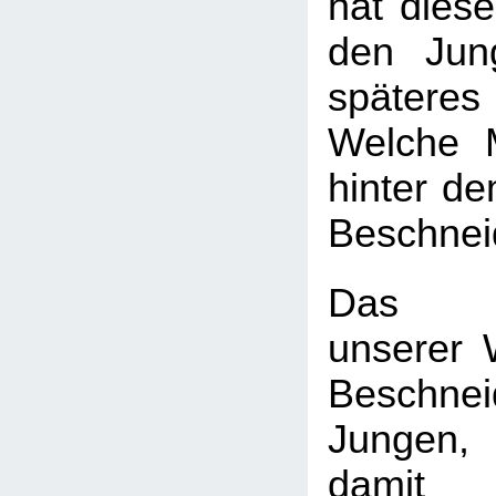
hat diese
den Jun
späte
Welche 
hinter d
Beschnei
Das H
unserer W
Beschn
Jungen
dam