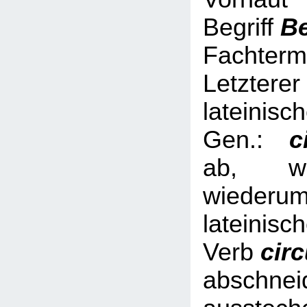
Begriff
B
Fachterm
Letzterer
lateinisc
Gen.:
ci
ab, we
wied
lateinisc
Verb
cir
abschnei