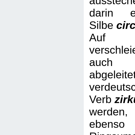
ausstech
darin e
Silbe
cir
Auf Nic
verschl
auch 
abgeleite
verdeuts
Verb
zir
werde
ebe