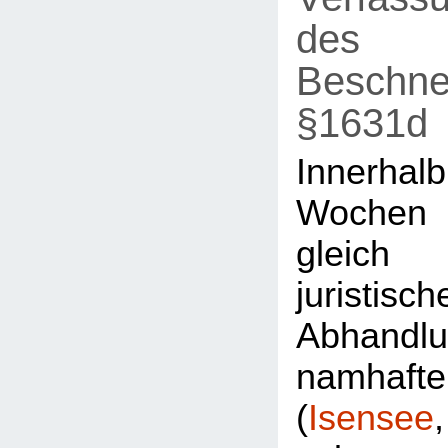
des
Beschne
§1631d
Innerh
Wochen
gleic
juristisch
Abhandl
namhaft
(
Isensee