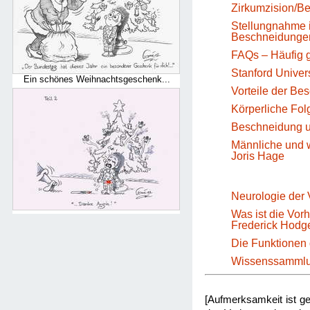
Zirkumzision/B
Stellungnahme i
Beschneidungen
FAQs – Häufig g
Stanford Univer
Ein schönes Weihnachtsgeschenk...
Vorteile der B
Körperliche Fol
Beschneidung u
Männliche und w
Joris Hage
Neurologie der 
Was ist die Vor
Frederick Hodg
Die Funktionen 
Wissenssammlun
[Aufmerksamkeit ist ge