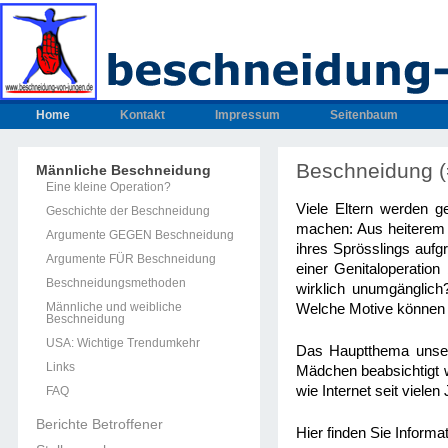
Home
Kontakt
Impressum
Seitenbaum
Beschneidung (
Männliche Beschneidung
Eine kleine Operation?
Viele Eltern werden g
Geschichte der Beschneidung
machen: Aus heiterem 
Argumente GEGEN Beschneidung
ihres Sprösslings aufgr
Argumente FÜR Beschneidung
einer Genitaloperatio
Beschneidungsmethoden
wirklich unumgänglic
Männliche und weibliche
Welche Motive können 
Beschneidung
USA: Wichtige Trendumkehr
Das Hauptthema unsere
Links
Mädchen beabsichtigt 
wie Internet seit viele
FAQ
Berichte Betroffener
Hier finden Sie Inform