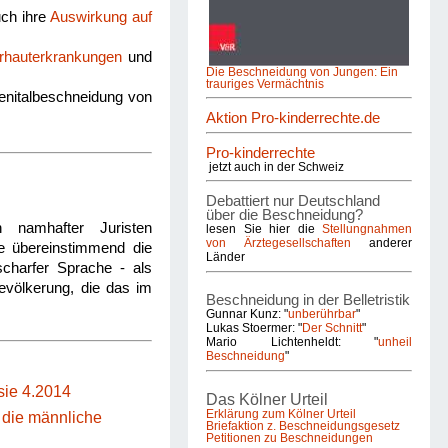
uch ihre
Auswirkung auf
rhauterkrankungen
und
Die Beschneidung von Jungen: Ein
trauriges Vermächtnis
enitalbeschneidung von
Aktion Pro-kinderrechte.de
Pro-kinderrechte
jetzt auch in der Schweiz
Debattiert nur Deutschland
über die Beschneidung?
 namhafter Juristen
lesen Sie hier die
Stellungnahmen
von Ärztegesellschaften
anderer
ie übereinstimmend die
Länder
charfer Sprache - als
Bevölkerung, die das im
Beschneidung in der Belletristik
Gunnar Kunz: "
unberührbar
"
Lukas Stoermer: "
Der Schnitt
"
Mario Lichtenheldt: "
unheil
Beschneidung
"
ie 4.2014
Das Kölner Urteil
Erklärung zum Kölner Urteil
s die männliche
Briefaktion z. Beschneidungsgesetz
Petitionen zu Beschneidungen