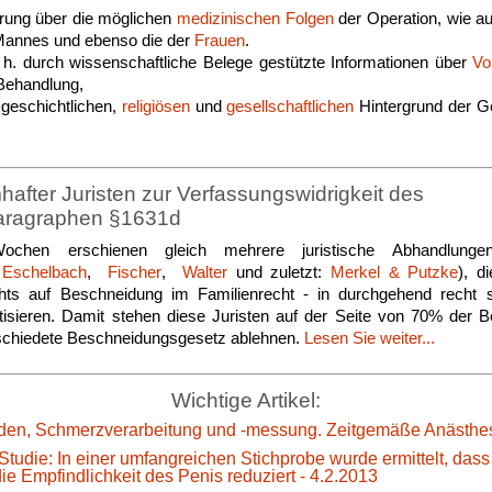
rung über die möglichen
medizinischen Folgen
der Operation, wie a
annes und ebenso die der
Frauen
.
. h. durch wissenschaftliche Belege gestützte Informationen über
Vo
Behandlung,
geschichtlichen,
religiösen
und
gesellschaftlichen
Hintergrund der G
fter Juristen zur Verfassungswidrigkeit des
aragraphen §1631d
ochen erschienen gleich mehrere juristische Abhandlungen
,
Eschelbach
,
Fischer
,
Walter
und zuletzt:
Merkel & Putzke
), d
ts auf Beschneidung im Familienrecht - in durchgehend recht s
itisieren. Damit stehen diese Juristen auf der Seite von 70% der 
chiedete Beschneidungsgesetz ablehnen.
Lesen Sie weiter...
Wichtige Artikel:
en, Schmerzverarbeitung und -messung. Zeitgemäße Anästhes
Studie: In einer umfangreichen Stichprobe wurde ermittelt, das
e Empfindlichkeit des Penis reduziert - 4.2.2013