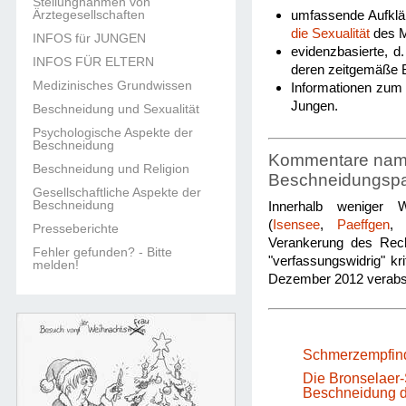
Stellungnahmen von
Ärztegesellschaften
umfassende Aufklä
die Sexualität
des M
INFOS für JUNGEN
evidenzbasierte, d
INFOS FÜR ELTERN
deren zeitgemäße 
Medizinisches Grundwissen
Informationen zum 
Jungen.
Beschneidung und Sexualität
Psychologische Aspekte der
Beschneidung
Kommentare namha
Beschneidung und Religion
Beschneidungsp
Gesellschaftliche Aspekte der
Beschneidung
Innerhalb weniger W
(
Isensee
,
Paeffgen
Presseberichte
Verankerung des Rech
Fehler gefunden? - Bitte
"verfassungswidrig" kr
melden!
Dezember 2012 verabs
Schmerzempfind
Die Bronselaer-
Beschneidung di