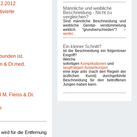
12.2012
Männliche und weibliche
ivierte
Beschneidung - Nicht zu
vergleichen?
Sind männliche Beschneidung und
weibliche Genital- verstümmelung
wirklich "grundverschieden"? –
weiter...
Ein kleiner Schnitt?
Ist die Beschneidung ein folgenloser
Eingriff?
unden ist.
Welche
sofortigen
Komplikationen
und
m & Dr.med.
langfristigen Auswirkungen
eine
lege artis
(nach den Regeln der
ärztlichen Kunst) durchgeführte
Beschneidung für den betroffenen
Jungen haben kann.
 M. Fleiss & Dr.
s
wird für die Entfernung