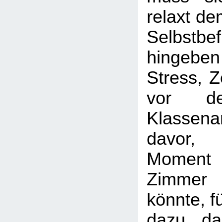
relaxt de
Selbstbef
hingeb
Stress, Z
vor de
Klassen
davor,
Moment
Zimme
könnte, f
dazu, da