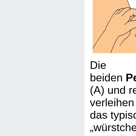
Die
beiden
P
(A) und r
verleihe
das typis
„würstch