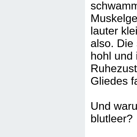
schwamm
Muskelge
lauter kl
also. Die
hohl und
Ruhezust
Gliedes fa
Und waru
blutleer?