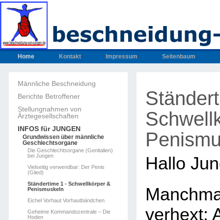
Home
Kontakt
Impressum
Seitenbaum
Männliche Beschneidung
Ständert
Berichte Betroffener
Stellungnahmen von
Schwell
Ärztegesellschaften
INFOS für JUNGEN
Penismu
Grundwissen über männliche
Geschlechtsorgane
Die Geschlechtsorgane (Genitalien)
bei Jungen
Hallo Jun
Vielseitig verwendbar: Der Penis
(Glied)
Ständertime 1 - Schwellkörper &
Manchmal
Penismuskeln
Eichel Vorhaut Vorhautbändchen
verhext:
Geheime Kommandozentrale – Die
Hoden