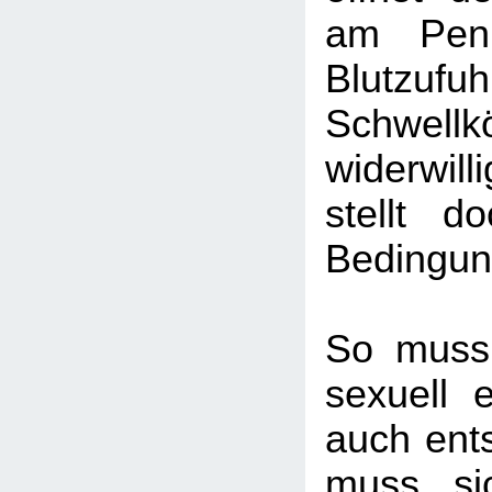
am Peni
Blutzu
Schwel
widerwi
stellt do
Bedingun
So muss
sexuell e
auch ents
muss si