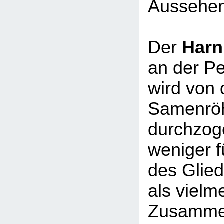
Aussehen
Der
Harn
an der Pe
wird von 
Samenrö
durchzoge
weniger f
des Glied
als vielm
Zusamme