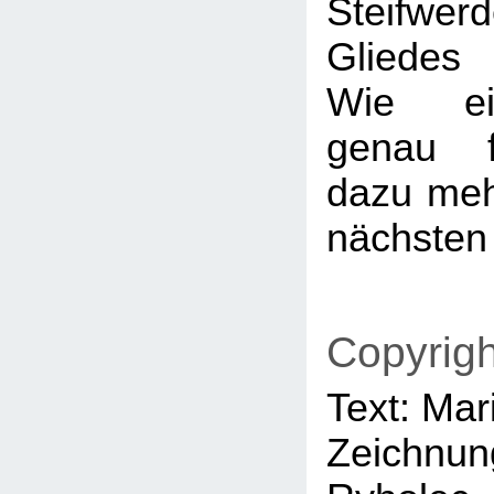
Steif
Gliedes v
Wie ei
genau f
dazu meh
nächsten 
Copyrigh
Text: Mar
Zeichnu