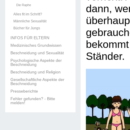
dann, we
Die Raphe
Alles fit im Schritt?
überhaupt
Männliche Sexualität
Bücher für Jungs
gebrauch
INFOS FÜR ELTERN
bekommt 
Medizinisches Grundwissen
Beschneidung und Sexualität
Ständer.
Psychologische Aspekte der
Beschneidung
Beschneidung und Religion
Gesellschaftliche Aspekte der
Beschneidung
Presseberichte
Fehler gefunden? - Bitte
melden!