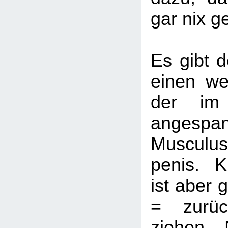
gar nix g
Es gibt d
einen we
der im 
angespa
Musculu
penis. K
ist aber 
= zurüc
ziehen. 