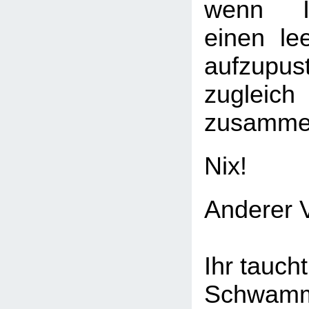
wenn Ih
einen lee
aufzupus
zugleich
zusamme
Nix!
Anderer V
Ihr tauch
Schwamm