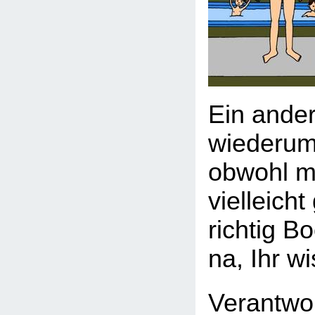
Ein ande
wiederum 
obwohl m
vielleich
richtig B
na, Ihr w
Verantwor