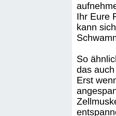
aufnehme
Ihr Eure 
kann sich
Schwamm 
So ähnlic
das auch
Erst wenn
angespan
Zellmusk
entspann