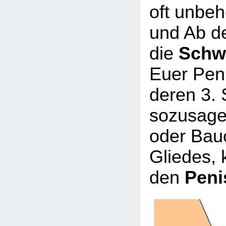
oft unbeh
und Ab d
die
Schw
Euer Peni
deren 3. 
sozusage
oder Bau
Gliedes, 
den
Peni