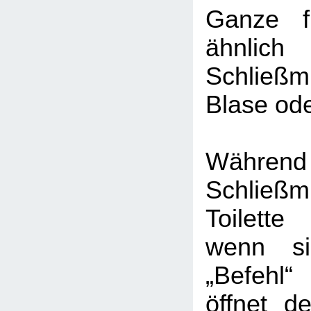
Ganze fu
ähnli
Schließ
Blase od
Während
Schließm
Toilett
wenn s
„Befehl
öffnet de