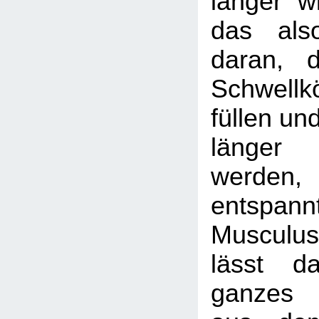
länger wi
das als
daran, 
Schwellk
füllen un
länger
werden,
entspan
Musculus
lässt d
ganzes 