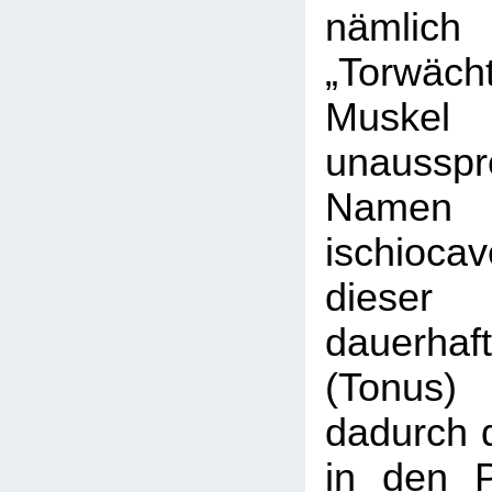
nämlich
„Torwächt
Muske
unausspr
Namen
ischioca
dieser
dauerha
(Tonus)
dadurch d
in den 