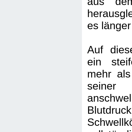
aus dem
herausgl
es länger
Auf die
ein stei
mehr als
sein
anschw
Blutdr
Schwellkö