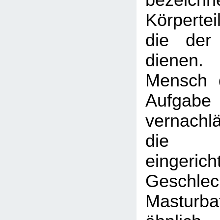
bezeich
Körpertei
die der 
dienen
Mensch d
Aufga
vernachl
die 
eingerich
Geschlec
Mastur