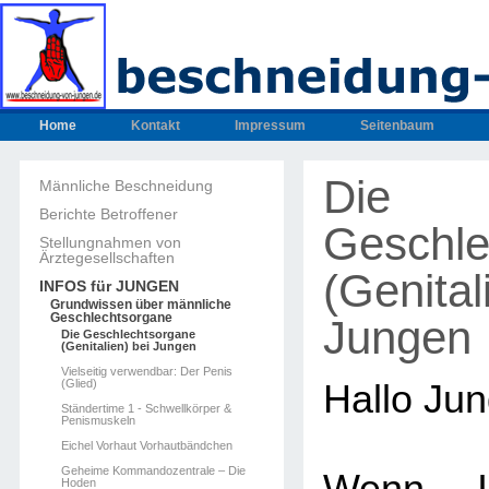
Home
Kontakt
Impressum
Seitenbaum
Die
Männliche Beschneidung
Berichte Betroffener
Geschle
Stellungnahmen von
Ärztegesellschaften
(Genital
INFOS für JUNGEN
Grundwissen über männliche
Geschlechtsorgane
Jungen
Die Geschlechtsorgane
(Genitalien) bei Jungen
Vielseitig verwendbar: Der Penis
(Glied)
Hallo Jun
Ständertime 1 - Schwellkörper &
Penismuskeln
Eichel Vorhaut Vorhautbändchen
Geheime Kommandozentrale – Die
Hoden