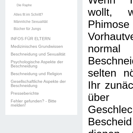
Wenn Ih
Die Raphe
wollt, 
Alles fit im Schritt?
Phim
Männliche Sexualität
Bücher für Jungs
Vorhautv
INFOS FÜR ELTERN
norma
Medizinisches Grundwissen
Beschneidung und Sexualität
Beschn
Psychologische Aspekte der
Beschneidung
selten nö
Beschneidung und Religion
Gesellschaftliche Aspekte der
Ihr zunäc
Beschneidung
Presseberichte
übe
Fehler gefunden? - Bitte
melden!
Geschlec
Beschei