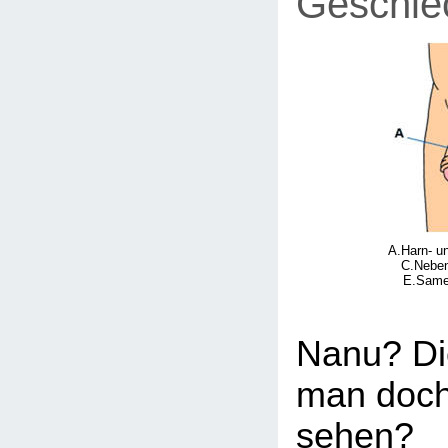
Geschle
A.Harn- u
C.Neben
E.Same
Nanu? Di
man doch
sehen?