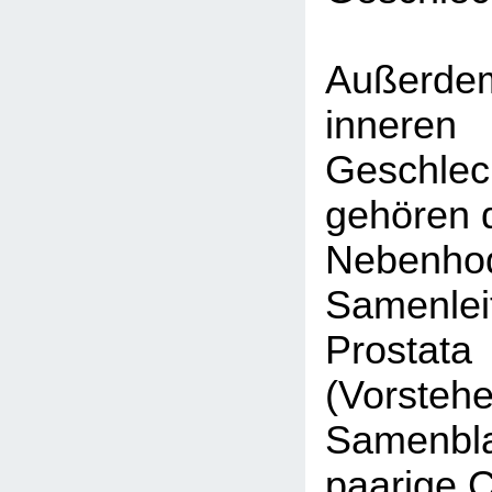
Außerde
inneren
Geschlec
gehören 
Nebenhod
Samenleit
Prostata
(Vorstehe
Samenbla
paarige 