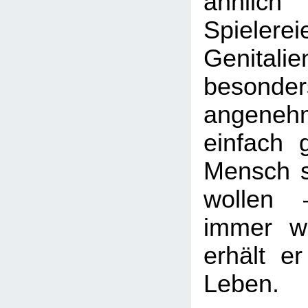
ähnlich
Spieler
Genit
besonde
angeneh
einfach 
Mensch s
wollen
immer w
erhält e
Leben.