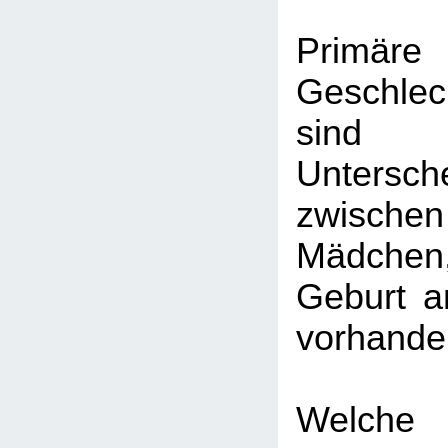
Primäre
Geschlec
sin
Untersch
zwische
Mädche
Geburt a
vorhande
Welche 