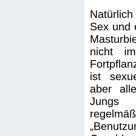
Natürlic
Sex und e
Masturb
nicht i
Fortpfla
ist sexue
aber all
Jungs
regelmäß
„Benu