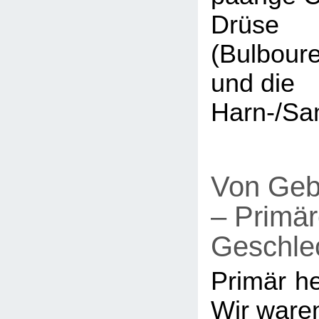
Drüse
(Bulboure
und die
Harn-/Sa
Von Geb
– Primä
Geschle
Primär he
Wir waren