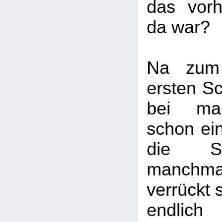
das vorh
da war?
Na zum 
ersten S
bei ma
schon ei
die S
manchmal
verrückt s
endlic