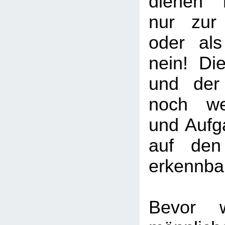
dienen 
nur zur 
oder al
nein! Di
und der
noch wei
und Aufga
auf den
erkennbar
Bevor 