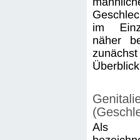
männlich
Geschlec
im Einz
näher be
zunächs
Überblick
Genitali
(Geschl
Als G