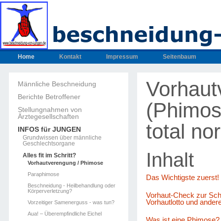
Home
Kontakt
Impressum
Seitenbaum
Vorhaut
Männliche Beschneidung
Berichte Betroffener
(Phimos
Stellungnahmen von
Ärztegesellschaften
total no
INFOS für JUNGEN
Grundwissen über männliche
Geschlechtsorgane
Inhalt
Alles fit im Schritt?
Vorhautverengung / Phimose
Paraphimose
Das Wichtigste zuerst!
Beschneidung - Heilbehandlung oder
Körperverletzung?
Vorhaut-Check zur Sch
Vorhautlotto und ande
Vorzeitiger Samenerguss - was tun?
Aua! – Überempfindliche Eichel
Was ist eine Phimose?