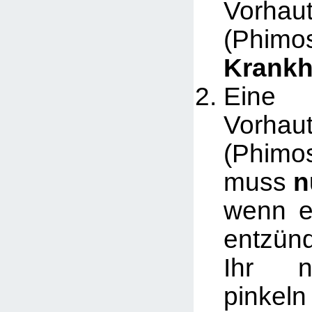
Vorhau
(Phimo
Krankh
Eine
Vorhau
(Phimo
muss
n
wenn e
entzün
Ihr n
pinkel