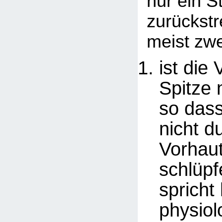
nur ein S
zurückstr
meist zw
ist die
Spitze 
so dass
nicht d
Vorhau
schlüp
spricht
physiol