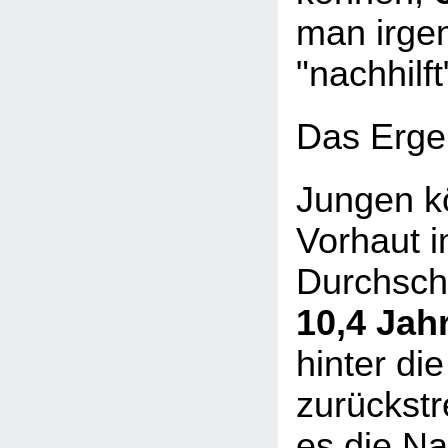
man irge
"nachhilft
Das Erge
Jungen k
Vorhaut 
Durchsch
10,4 Jah
hinter die
zurückstre
es die Na