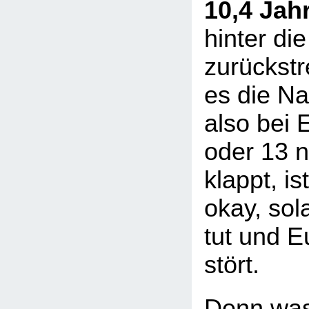
10,4 Jah
hinter die
zurückstre
es die Na
also bei 
oder 13 n
klappt, is
okay, sol
tut und E
stört.
Denn was