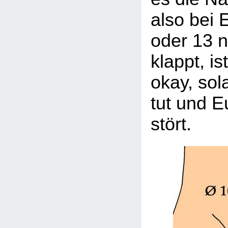
also bei 
oder 13 n
klappt, is
okay, sol
tut und E
stört.