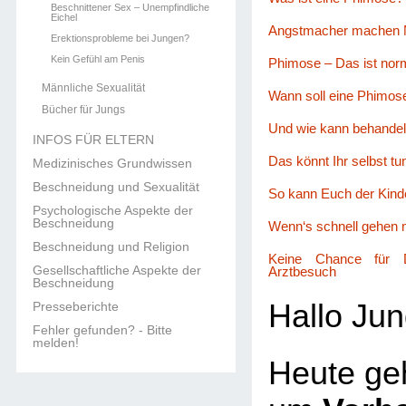
Beschnittener Sex – Unempfindliche
Eichel
Angstmacher machen 
Erektionsprobleme bei Jungen?
Kein Gefühl am Penis
Phimose – Das ist nor
Männliche Sexualität
Wann soll eine Phimos
Bücher für Jungs
Und wie kann behandel
INFOS FÜR ELTERN
Das könnt Ihr selbst t
Medizinisches Grundwissen
Beschneidung und Sexualität
So kann Euch der Kinde
Psychologische Aspekte der
Beschneidung
Wenn‘s schnell gehen 
Beschneidung und Religion
Keine Chance für D
Gesellschaftliche Aspekte der
Arztbesuch
Beschneidung
Hallo Jun
Presseberichte
Fehler gefunden? - Bitte
melden!
Heute geh