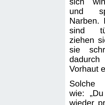
sich wi
und sp
Narben. 
sind tü
ziehen s
sie sch
dadurc
Vorhaut 
Solche 
wie: „D
wieder pr