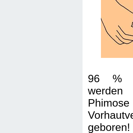
96 % a
werden
Phi
Vorhautv
geboren!