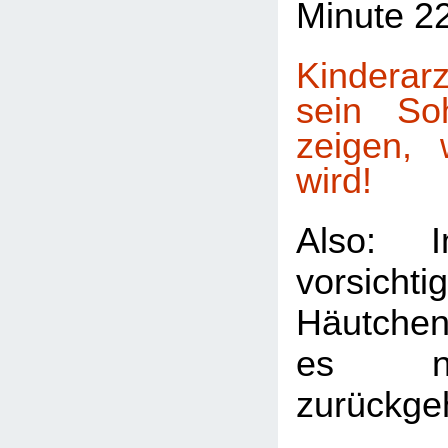
Minute 2
Kinderarz
sein So
zeigen, 
wird!
Also: 
vorsich
Häutche
es no
zurückge