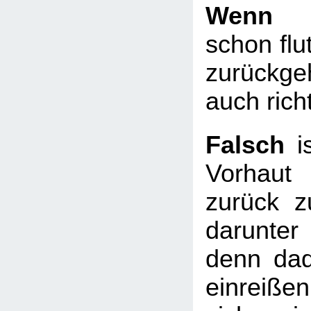
Wen
schon flu
zurückge
auch richt
Falsch
i
Vorhau
zurück z
darunte
denn dad
einreiß