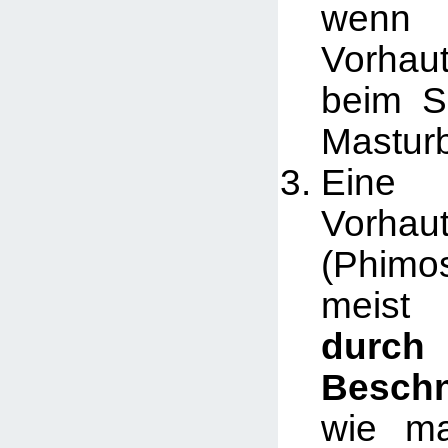
wenn
Vorhau
beim S
Masturb
Eine
Vorhau
(Phimo
meis
durch
Besch
wie m