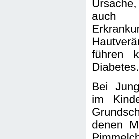
Ursach
auch
Erkrank
Hautverä
führen 
Diabetes.
Bei Jung
im Kinde
Grundsc
denen M
Pimmelch