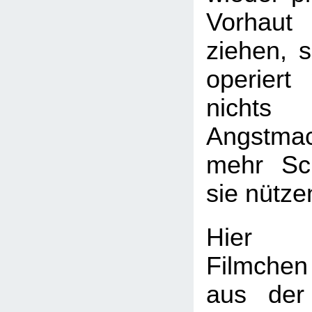
Vorhau
ziehen, 
operiert
nichts
Angstmac
mehr Sc
sie nütze
Hie
Filmche
aus der