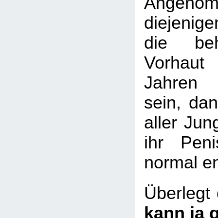
Angenom
diejenige
die beh
Vorhaut
Jahren z
sein, da
aller Jun
ihr Pen
normal en
Überlegt
kann ja g