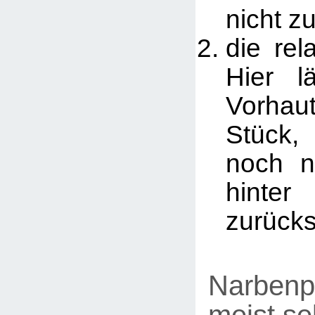
nicht z
die rel
Hier l
Vorha
Stück
noch n
hinte
zurücks
Narbenp