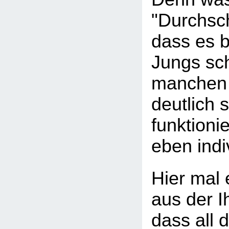
"Durchsc
dass es b
Jungs sch
manchen 
deutlich 
funktioni
eben indiv
Hier mal 
aus der I
dass all d