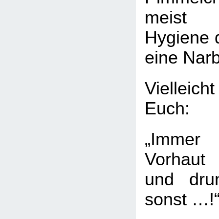
meist ü
Hygiene d
eine Nar
Vielleich
Euch:
„Immer
Vorhaut
und dru
sonst …!