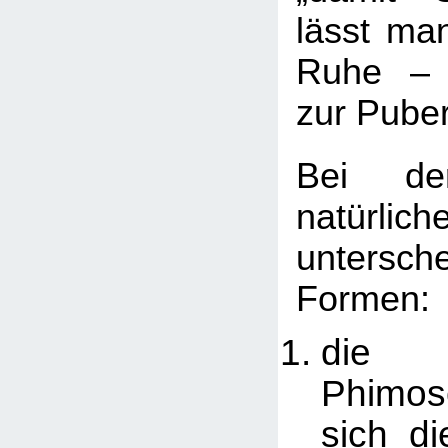
lässt man
Ruhe – j
zur Puber
Bei der
natürli
untersc
Formen:
die 
Phimos
sich d