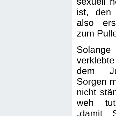
sexuell n
ist, den 
also er
zum Pulle
Solang
verkleb
dem Ju
Sorgen ma
nicht stä
weh tu
„damit S