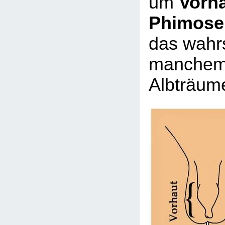
um
Vorh
Phimose
das wahrs
manchem
Albträume