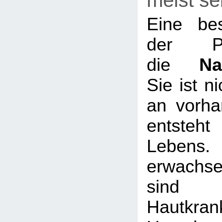
meist se
Eine be
der P
die
Na
Sie ist n
an vorha
entsteht
Lebe
erwachs
sin
Hautkra