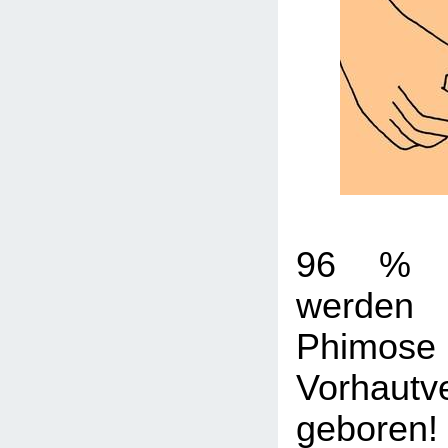
96 % a
werden
Phi
Vorhautv
geboren!