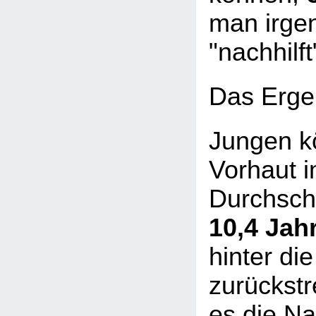
man irge
"nachhilft
Das Erge
Jungen k
Vorhaut 
Durchsch
10,4 Jah
hinter die
zurückstre
es die Na