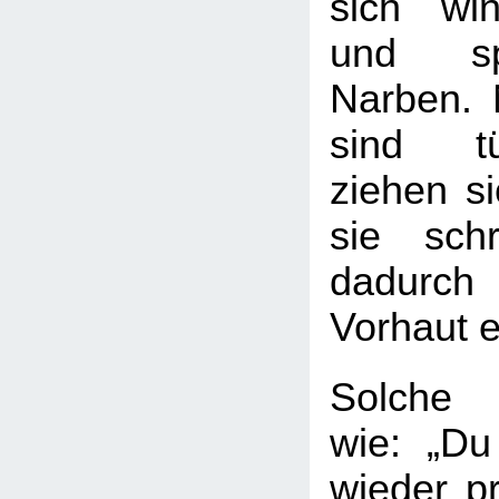
sich wi
und sp
Narben. 
sind tü
ziehen s
sie sch
dadurc
Vorhaut 
Solche 
wie: „D
wieder pr