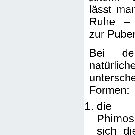
lässt man
Ruhe – j
zur Puber
Bei der
natürli
untersc
Formen:
die 
Phimos
sich d