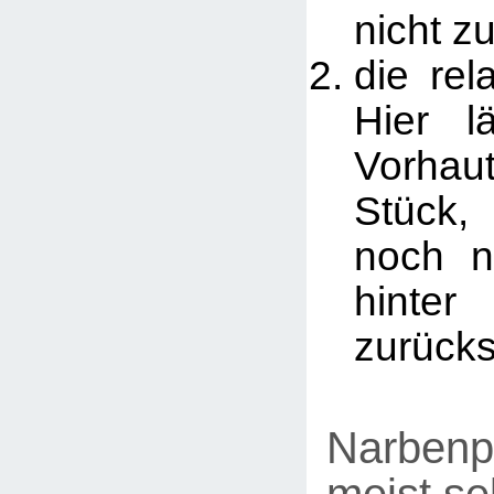
nicht z
die rel
Hier l
Vorha
Stück
noch n
hinte
zurücks
Narbenp