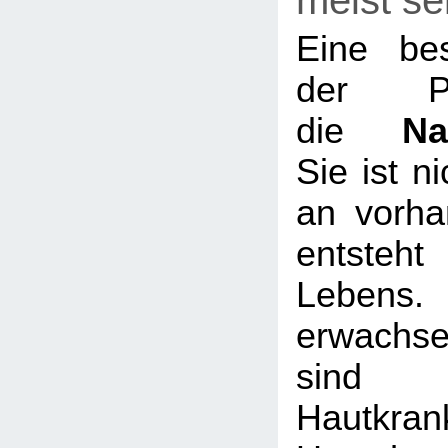
meist se
Eine be
der P
die
Na
Sie ist n
an vorha
entsteht
Lebe
erwachs
sin
Hautkra