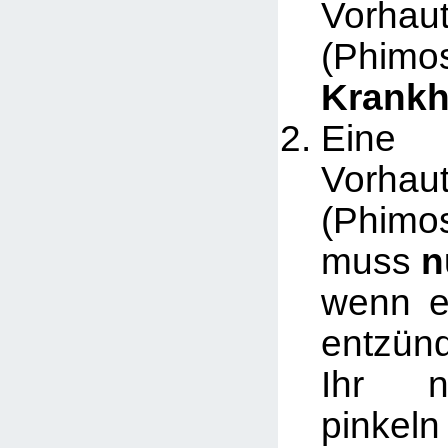
Vorhau
(Phimo
Krankh
Eine
Vorhau
(Phimo
muss
n
wenn e
entzün
Ihr n
pinkel