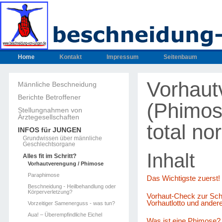
Home
Kontakt
Impressum
Seitenbaum
Vorhaut
Männliche Beschneidung
Berichte Betroffener
(Phimos
Stellungnahmen von
Ärztegesellschaften
total no
INFOS für JUNGEN
Grundwissen über männliche
Geschlechtsorgane
Inhalt
Alles fit im Schritt?
Vorhautverengung / Phimose
Paraphimose
Das Wichtigste zuerst!
Beschneidung - Heilbehandlung oder
Körperverletzung?
Vorhaut-Check zur Sch
Vorhautlotto und ande
Vorzeitiger Samenerguss - was tun?
Aua! – Überempfindliche Eichel
Was ist eine Phimose?