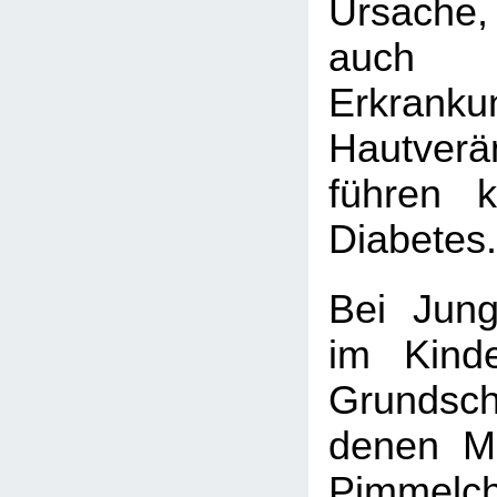
Ursach
auch
Erkrank
Hautverä
führen 
Diabetes.
Bei Jung
im Kinde
Grundsc
denen M
Pimmelch