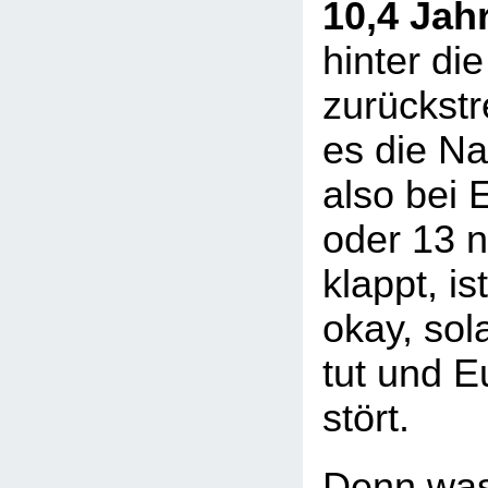
10,4 Jah
hinter die
zurückstre
es die Na
also bei 
oder 13 n
klappt, is
okay, sol
tut und E
stört.
Denn was