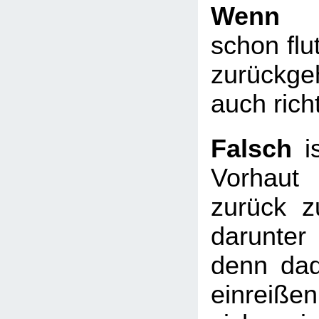
Wen
schon flu
zurückge
auch richt
Falsch
i
Vorhau
zurück z
darunte
denn dad
einreiß