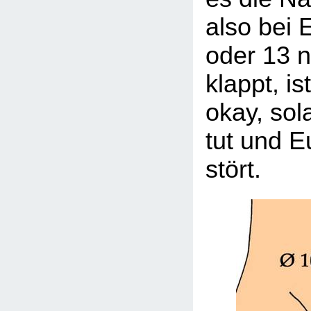
also bei 
oder 13 n
klappt, is
okay, sol
tut und E
stört.