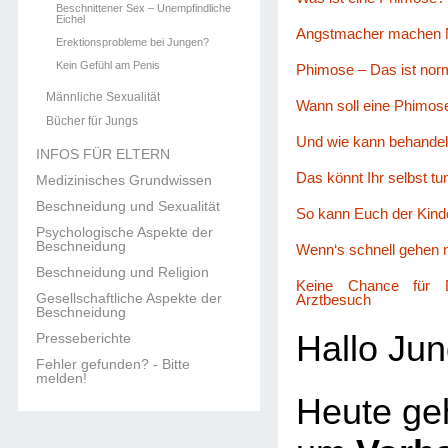
Beschnittener Sex – Unempfindliche
Eichel
Angstmacher machen 
Erektionsprobleme bei Jungen?
Kein Gefühl am Penis
Phimose – Das ist nor
Männliche Sexualität
Wann soll eine Phimos
Bücher für Jungs
Und wie kann behandel
INFOS FÜR ELTERN
Das könnt Ihr selbst t
Medizinisches Grundwissen
Beschneidung und Sexualität
So kann Euch der Kinde
Psychologische Aspekte der
Beschneidung
Wenn‘s schnell gehen 
Beschneidung und Religion
Keine Chance für D
Gesellschaftliche Aspekte der
Arztbesuch
Beschneidung
Hallo Jun
Presseberichte
Fehler gefunden? - Bitte
melden!
Heute geh