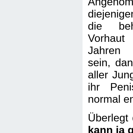
Angenom
diejenige
die beh
Vorhaut
Jahren z
sein, da
aller Jun
ihr Pen
normal en
Überlegt
kann ja g