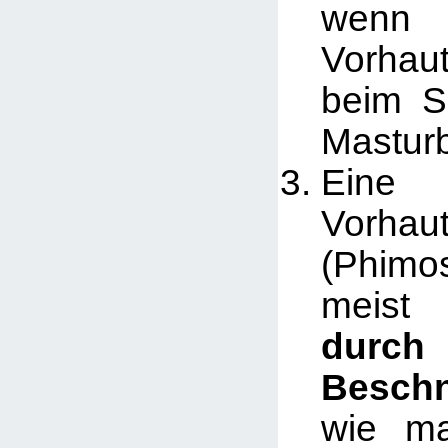
wenn
Vorhau
beim S
Masturb
Eine
Vorhau
(Phimo
meis
durch
Besch
wie m