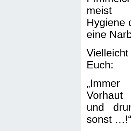
meist ü
Hygiene d
eine Nar
Vielleich
Euch:
„Immer
Vorhaut
und dru
sonst …!