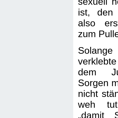
sexuell n
ist, den 
also er
zum Pulle
Solang
verkleb
dem Ju
Sorgen ma
nicht stä
weh tu
„damit S