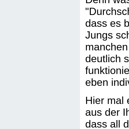
"Durchsc
dass es b
Jungs sch
manchen 
deutlich 
funktioni
eben indiv
Hier mal 
aus der I
dass all d