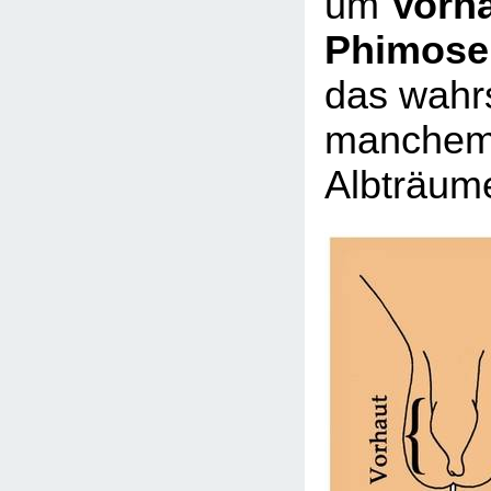
um
Vorh
Phimose
das wahrs
manchem
Albträume