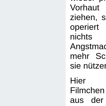
Vorhau
ziehen, 
operiert
nichts
Angstmac
mehr Sc
sie nütze
Hie
Filmche
aus der