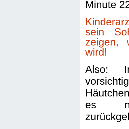
Minute 2
Kinderarz
sein So
zeigen, 
wird!
Also: 
vorsich
Häutche
es no
zurückge