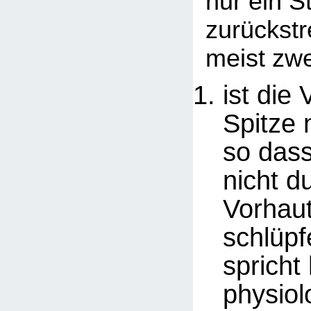
nur ein S
zurückstr
meist zw
ist die
Spitze 
so dass
nicht d
Vorhau
schlüp
spricht
physiol