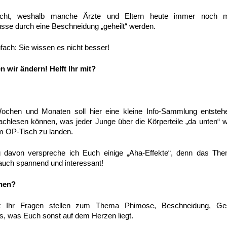
leicht, weshalb manche Ärzte und Eltern heute immer noch 
sse durch eine Beschneidung „geheilt“ werden.
nfach: Sie wissen es nicht besser!
 wir ändern! Helft Ihr mit?
hen und Monaten soll hier eine kleine Info-Sammlung entstehe
nachlesen können, was jeder Junge über die Körperteile „da unten“ w
em OP-Tisch zu landen.
 davon verspreche ich Euch einige „Aha-Effekte“, denn das T
 auch spannend und interessant!
chen?
 Ihr Fragen stellen zum Thema Phimose, Beschneidung, Ges
es, was Euch sonst auf dem Herzen liegt.