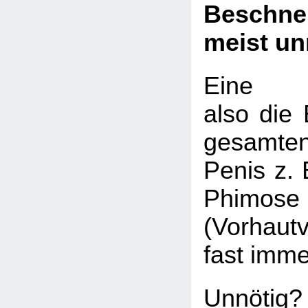
Beschn
meist un
Eine Be
also die 
gesamte
Penis z. 
Phimose
(Vorhaut
fast imme
Unnötig?