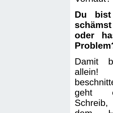
Du bist
schämst
oder ha
Problem
Damit b
allei
beschni
geht e
Schreib