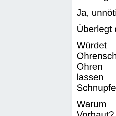
Ja, unnöt
Überlegt 
Würdet 
Ohrensc
Ohren 
lasse
Schnupfe
Warum
Vorhaut?