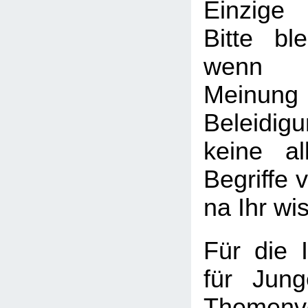
Einzige
Bitte ble
wenn I
Meinung
Beleid
keine al
Begriffe v
na Ihr wi
Für die I
für Jung
Themenv