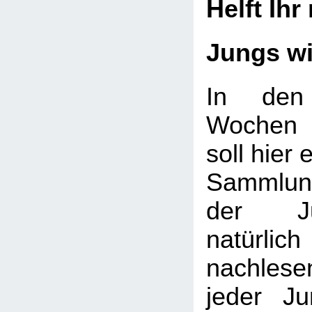
Helft Ihr
Jungs w
In den
Wochen 
soll hier 
Sammlung
der J
natürlic
nachlese
jeder J