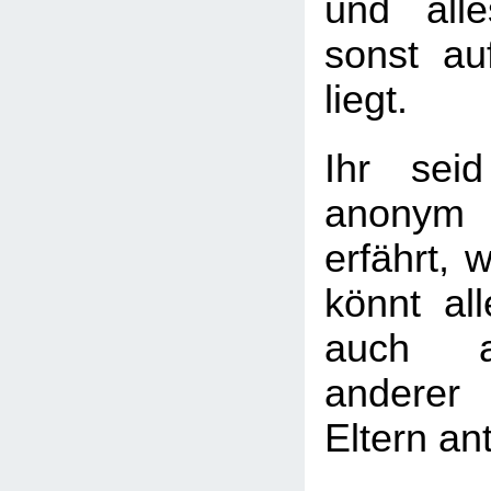
und all
sonst a
liegt.
Ihr seid
anonym
erfährt, w
könnt al
auch a
andere
Eltern an