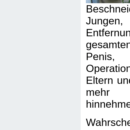
Beschn
Jungen
Entfe
gesamte
Penis
Operati
Eltern un
mehr 
hinnehme
Wahrsch