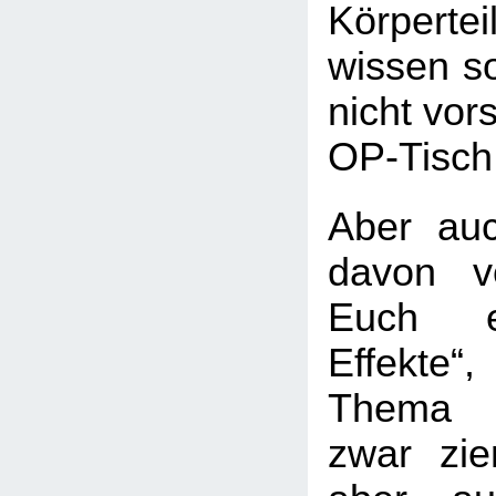
Körperte
wissen so
nicht vor
OP-Tisch
Aber au
davon v
Euch e
Effekte
Thema 
zwar ziem