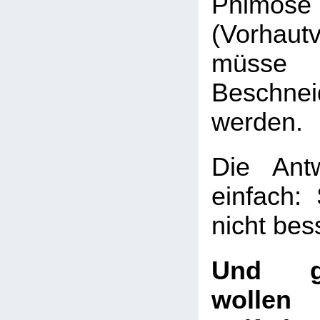
Phimose
(Vorhaut
müsse 
Beschnei
werden.
Die Ant
einfach:
nicht bes
Und g
wollen 