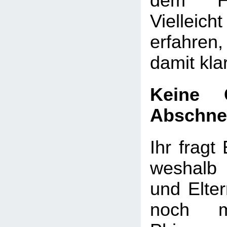
dem He
Vielleicht
erfahre
damit kl
Keine 
Abschne
Ihr fragt 
weshalb
und Elte
noch m