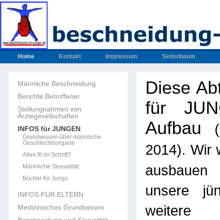
Home
Kontakt
Impressum
Seitenbaum
Diese Ab
Männliche Beschneidung
Berichte Betroffener
für JUN
Stellungnahmen von
Ärztegesellschaften
Aufbau
INFOS für JUNGEN
Grundwissen über männliche
Geschlechtsorgane
. Wir
2014)
Alles fit im Schritt?
ausbau
Männliche Sexualität
Bücher für Jungs
unsere jün
INFOS FÜR ELTERN
weitere U
Medizinisches Grundwissen