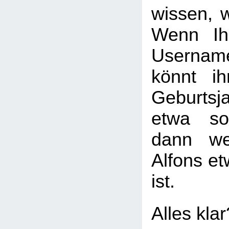
wissen, w
Wenn Ih
Usernam
könnt i
Geburtsj
etwa so
dann we
Alfons et
ist.
Alles kla