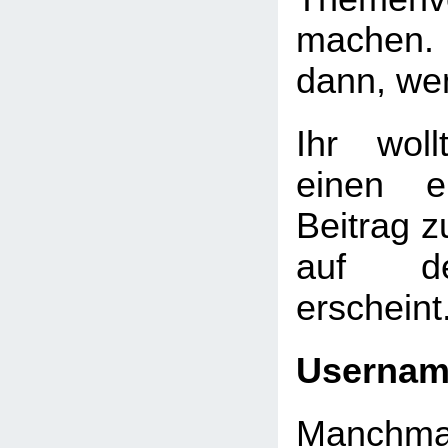
machen. 
dann, we
Ihr wol
einen e
Beitrag 
auf de
erscheint
Userna
Manchmal