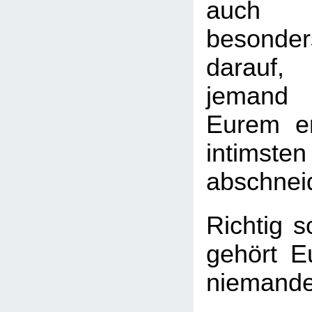
auch 
besond
darauf
jemand
Eurem em
intimst
abschnei
Richtig s
gehört E
niemand