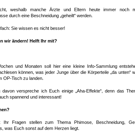
leicht, weshalb manche Ärzte und Eltern heute immer noch 
sse durch eine Beschneidung „geheilt“ werden.
nfach: Sie wissen es nicht besser!
 wir ändern! Helft Ihr mit?
hen und Monaten soll hier eine kleine Info-Sammlung entstehe
nachlesen können, was jeder Junge über die Körperteile „da unten“ w
em OP-Tisch zu landen.
 davon verspreche ich Euch einige „Aha-Effekte“, denn das T
 auch spannend und interessant!
chen?
 Ihr Fragen stellen zum Thema Phimose, Beschneidung, Ges
es, was Euch sonst auf dem Herzen liegt.