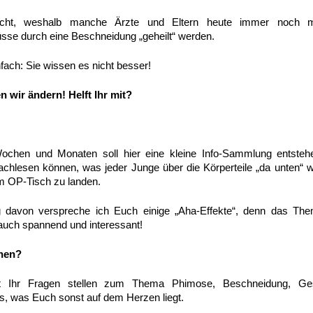
leicht, weshalb manche Ärzte und Eltern heute immer noch 
sse durch eine Beschneidung „geheilt“ werden.
nfach: Sie wissen es nicht besser!
 wir ändern! Helft Ihr mit?
hen und Monaten soll hier eine kleine Info-Sammlung entstehe
nachlesen können, was jeder Junge über die Körperteile „da unten“ w
em OP-Tisch zu landen.
 davon verspreche ich Euch einige „Aha-Effekte“, denn das T
 auch spannend und interessant!
chen?
 Ihr Fragen stellen zum Thema Phimose, Beschneidung, Ges
es, was Euch sonst auf dem Herzen liegt.