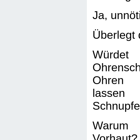
Ja, unnöt
Überlegt 
Würdet 
Ohrensc
Ohren 
lasse
Schnupfe
Warum
Vorhaut?