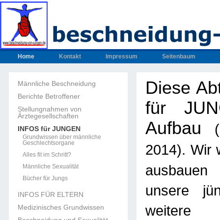
Home
Kontakt
Impressum
Seitenbaum
Diese Ab
Männliche Beschneidung
Berichte Betroffener
für JUN
Stellungnahmen von
Ärztegesellschaften
Aufbau
INFOS für JUNGEN
Grundwissen über männliche
Geschlechtsorgane
. Wir
2014)
Alles fit im Schritt?
ausbau
Männliche Sexualität
Bücher für Jungs
unsere jün
INFOS FÜR ELTERN
weitere U
Medizinisches Grundwissen