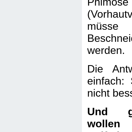
Phimose
(Vorhaut
müsse 
Beschnei
werden.
Die Ant
einfach:
nicht bes
Und g
wollen 