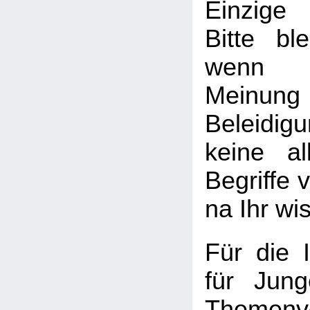
Einzige
Bitte ble
wenn I
Meinung
Beleid
keine al
Begriffe v
na Ihr wi
Für die I
für Jung
Themenv