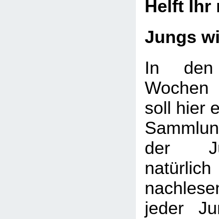
Helft Ihr
Jungs w
In den
Wochen 
soll hier 
Sammlung
der J
natürlic
nachlese
jeder J