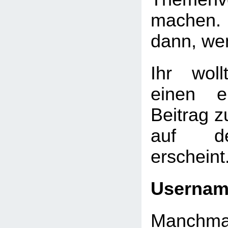
machen. 
dann, we
Ihr wol
einen e
Beitrag 
auf de
erscheint
Userna
Manchmal