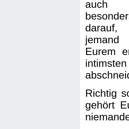
auch 
besond
darauf
jemand
Eurem em
intimst
abschnei
Richtig s
gehört E
niemand