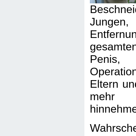
Beschn
Jungen
Entfe
gesamte
Penis
Operati
Eltern un
mehr 
hinnehme
Wahrsch