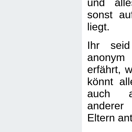
und all
sonst a
liegt.
Ihr seid
anonym
erfährt, w
könnt al
auch a
andere
Eltern an