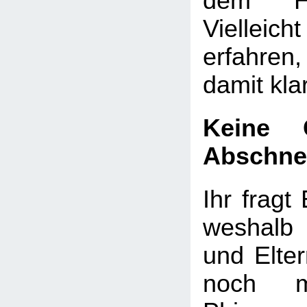
dem He
Vielleicht
erfahre
damit kl
Keine 
Abschne
Ihr fragt 
weshalb
und Elte
noch m