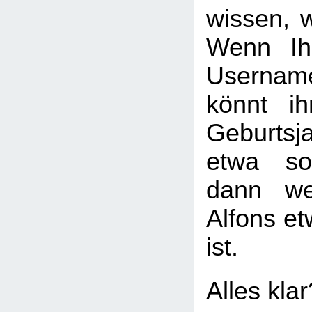
wissen, w
Wenn Ih
Usernam
könnt i
Geburtsj
etwa so
dann we
Alfons et
ist.
Alles kla