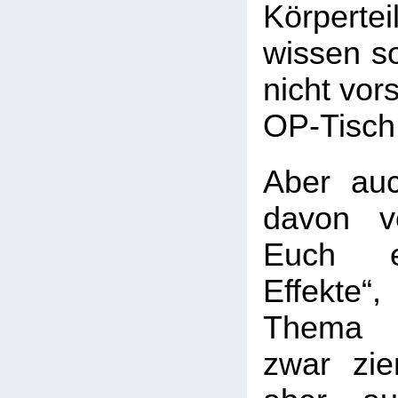
Körperte
wissen so
nicht vor
OP-Tisch
Aber au
davon v
Euch e
Effekte
Thema 
zwar ziem