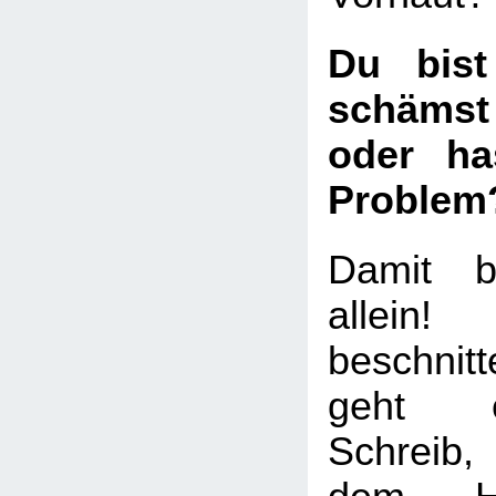
Du bist
schämst
oder ha
Problem
Damit b
allei
beschni
geht e
Schreib