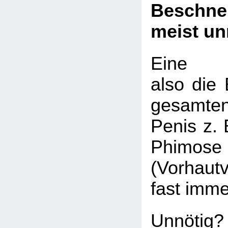
Beschn
meist un
Eine Be
also die 
gesamte
Penis z. 
Phimose
(Vorhaut
fast imme
Unnötig?