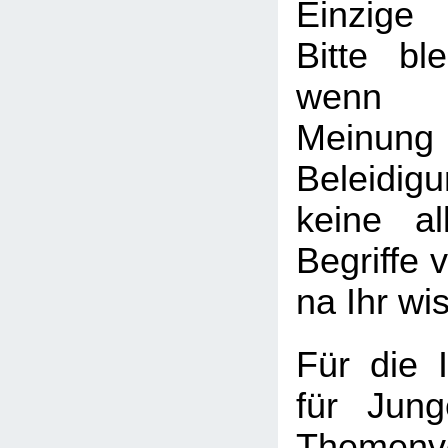
Einzige
Bitte ble
wenn I
Meinung
Beleid
keine al
Begriffe v
na Ihr wi
Für die I
für Jung
Themenv