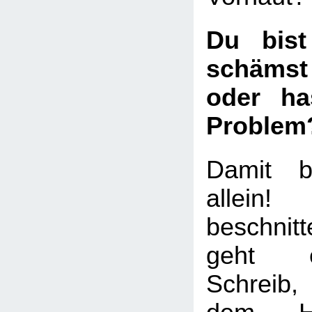
Du bist
schämst
oder ha
Problem
Damit b
allei
beschni
geht e
Schreib