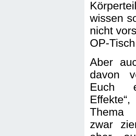
Körperte
wissen so
nicht vor
OP-Tisch
Aber au
davon v
Euch e
Effekte
Thema 
zwar ziem