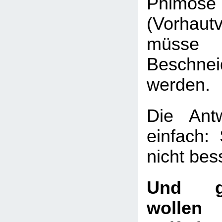
Phimose
(Vorhaut
müsse 
Beschnei
werden.
Die Ant
einfach:
nicht bes
Und g
wollen 