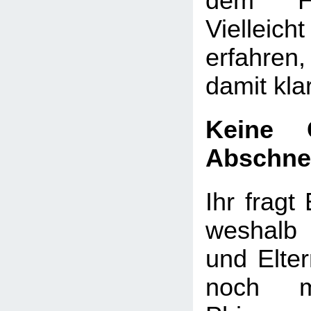
dem He
Vielleicht
erfahre
damit kl
Keine 
Abschne
Ihr fragt 
weshalb
und Elte
noch m