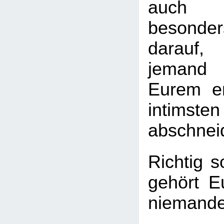
auch 
besond
darauf
jemand
Eurem em
intimst
abschnei
Richtig s
gehört E
niemand