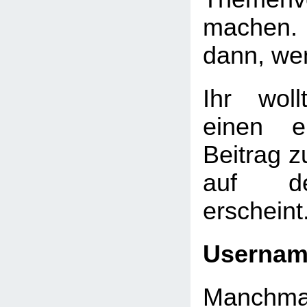
machen. 
dann, we
Ihr wol
einen e
Beitrag 
auf de
erscheint
Userna
Manchmal