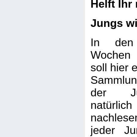
Helft Ihr
Jungs w
In den
Wochen 
soll hier 
Sammlung
der J
natürlic
nachlese
jeder J