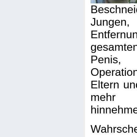
Beschn
Jungen
Entfe
gesamte
Penis
Operati
Eltern un
mehr 
hinnehme
Wahrsch