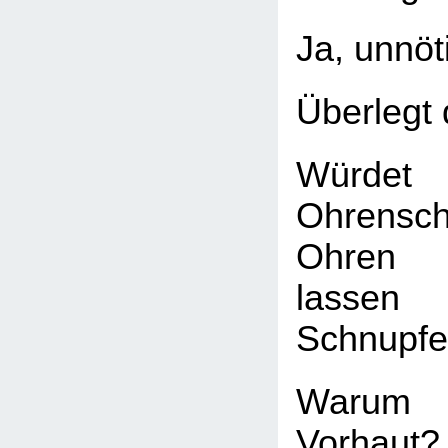
Ja, unnöt
Überlegt 
Würdet 
Ohrensc
Ohren 
lasse
Schnupfe
Warum
Vorhaut?