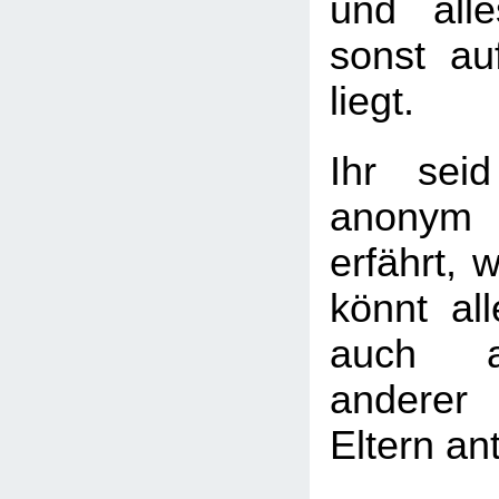
und all
sonst a
liegt.
Ihr seid
anonym
erfährt, w
könnt al
auch a
andere
Eltern an