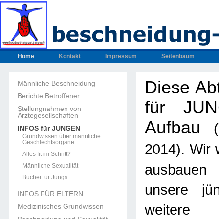
Home
Kontakt
Impressum
Seitenbaum
Diese Ab
Männliche Beschneidung
Berichte Betroffener
für JUN
Stellungnahmen von
Ärztegesellschaften
Aufbau
INFOS für JUNGEN
Grundwissen über männliche
Geschlechtsorgane
. Wir
2014)
Alles fit im Schritt?
ausbau
Männliche Sexualität
Bücher für Jungs
unsere jün
INFOS FÜR ELTERN
weitere U
Medizinisches Grundwissen