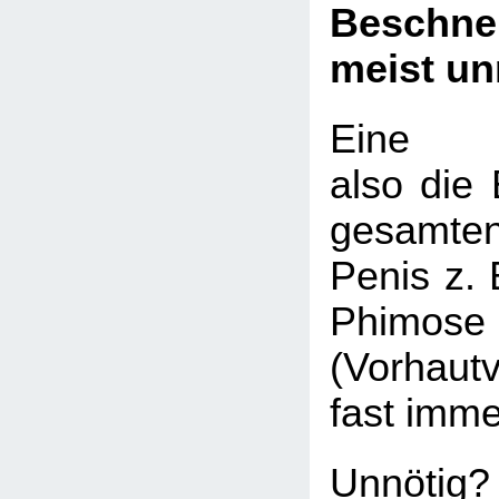
Beschn
meist un
Eine Be
also die 
gesamte
Penis z. 
Phimose
(Vorhaut
fast imme
Unnötig?