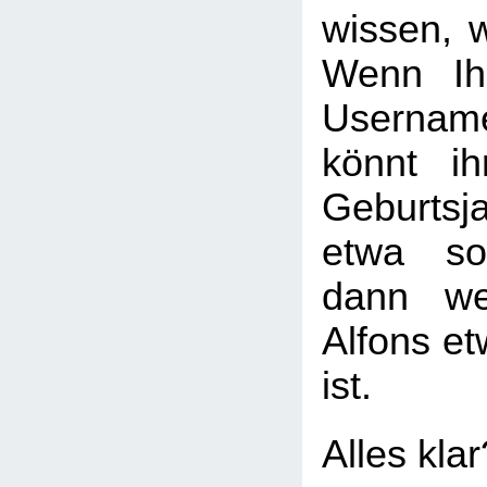
wissen, w
Wenn Ih
Usernam
könnt i
Geburtsj
etwa so
dann we
Alfons et
ist.
Alles kla