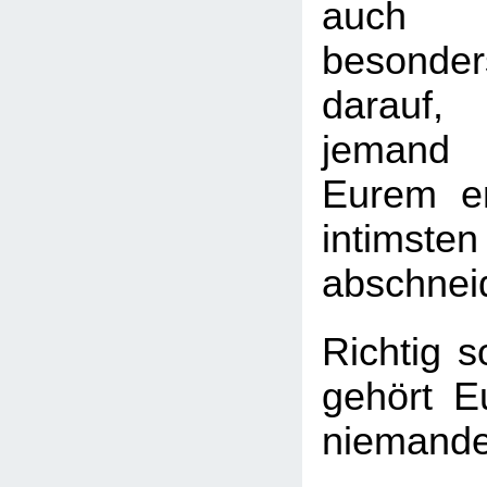
auch 
besond
darauf
jemand
Eurem em
intimst
abschnei
Richtig s
gehört E
niemand