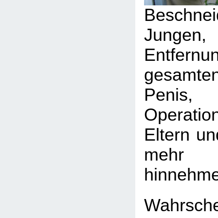
Beschn
Jungen
Entfe
gesamte
Penis
Operati
Eltern un
mehr 
hinnehme
Wahrsch