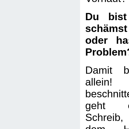
Du bist
schämst
oder ha
Problem
Damit b
allei
beschni
geht e
Schreib