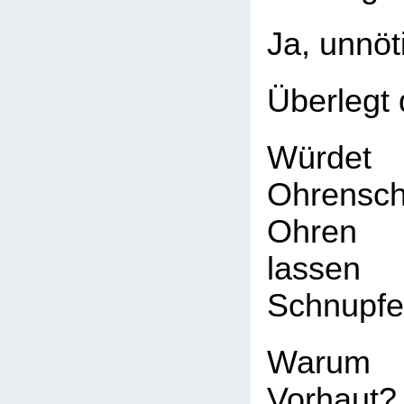
Ja, unnöt
Überlegt 
Würdet 
Ohrensc
Ohren 
lasse
Schnupfe
Warum
Vorhaut?