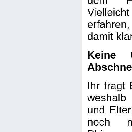
dem He
Vielleicht
erfahre
damit kl
Keine 
Abschne
Ihr fragt 
weshalb
und Elte
noch m