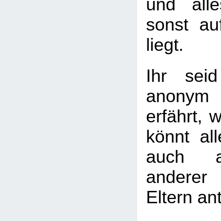
und all
sonst a
liegt.
Ihr seid
anonym
erfährt, w
könnt al
auch a
andere
Eltern an