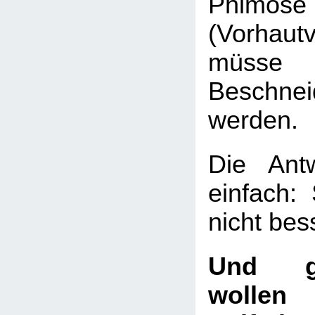
Phimose
(Vorhaut
müsse 
Beschnei
werden.
Die Ant
einfach:
nicht bes
Und g
wollen 