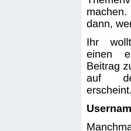
machen. 
dann, we
Ihr wol
einen e
Beitrag 
auf de
erscheint
Userna
Manchmal