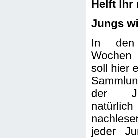
Helft Ihr
Jungs w
In den
Wochen 
soll hier 
Sammlung
der J
natürlic
nachlese
jeder J