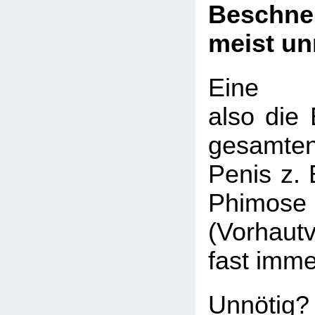
Beschn
meist un
Eine Be
also die 
gesamte
Penis z. 
Phimose
(Vorhaut
fast imme
Unnötig?