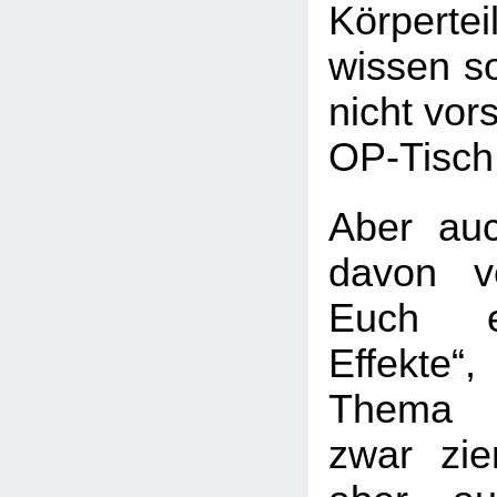
Körperte
wissen so
nicht vor
OP-Tisch
Aber au
davon v
Euch e
Effekte
Thema 
zwar ziem