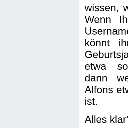
wissen, w
Wenn Ih
Usernam
könnt i
Geburtsj
etwa so
dann we
Alfons et
ist.
Alles kla