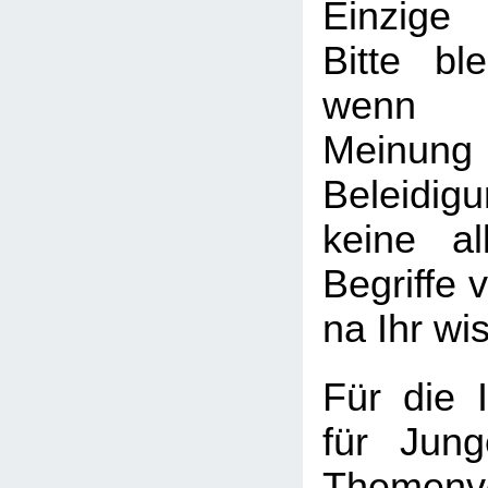
Einzige
Bitte ble
wenn I
Meinung
Beleid
keine al
Begriffe v
na Ihr wi
Für die I
für Jung
Themenv