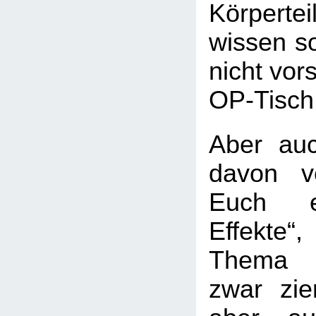
Körperte
wissen so
nicht vor
OP-Tisch
Aber au
davon v
Euch e
Effekte
Thema 
zwar ziem