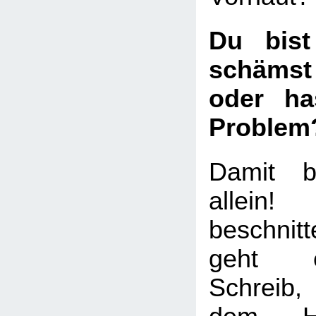
Du bist
schämst
oder ha
Problem
Damit b
allei
beschni
geht e
Schreib