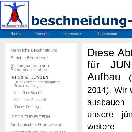
Home
Kontakt
Impressum
Seitenbaum
Diese Ab
Männliche Beschneidung
Berichte Betroffener
für JUN
Stellungnahmen von
Ärztegesellschaften
Aufbau
INFOS für JUNGEN
Grundwissen über männliche
Geschlechtsorgane
. Wir
2014)
Alles fit im Schritt?
ausbau
Männliche Sexualität
Bücher für Jungs
unsere jün
INFOS FÜR ELTERN
weitere U
Medizinisches Grundwissen