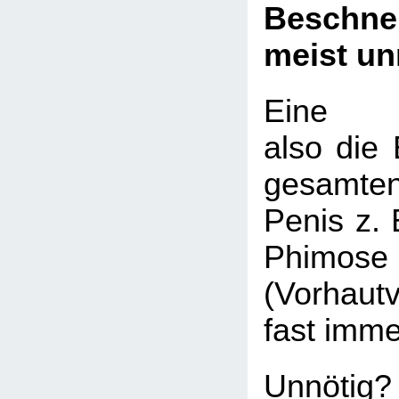
Beschn
meist un
Eine Be
also die 
gesamte
Penis z. 
Phimose
(Vorhaut
fast imme
Unnötig?