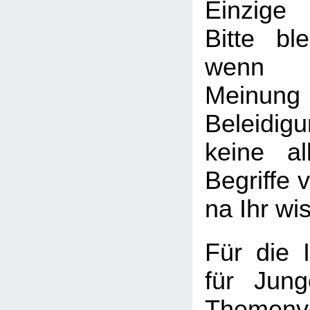
Einzige
Bitte ble
wenn I
Meinung
Beleid
keine al
Begriffe v
na Ihr wi
Für die I
für Jung
Themenv