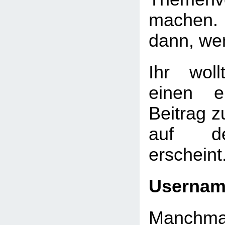
machen. 
dann, we
Ihr wol
einen e
Beitrag 
auf de
erscheint
Userna
Manchmal