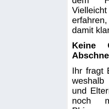
dem He
Vielleicht
erfahre
damit kl
Keine 
Abschne
Ihr fragt 
weshalb
und Elte
noch m