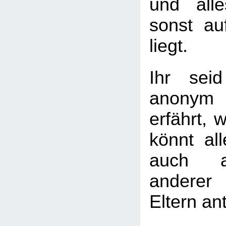
und all
sonst a
liegt.
Ihr seid
anonym
erfährt, w
könnt al
auch a
andere
Eltern an