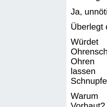
Ja, unnöt
Überlegt 
Würdet 
Ohrensc
Ohren 
lasse
Schnupfe
Warum
Vorhaut?