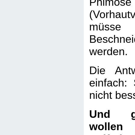
Phimose
(Vorhaut
müsse 
Beschnei
werden.
Die Ant
einfach:
nicht bes
Und g
wollen 