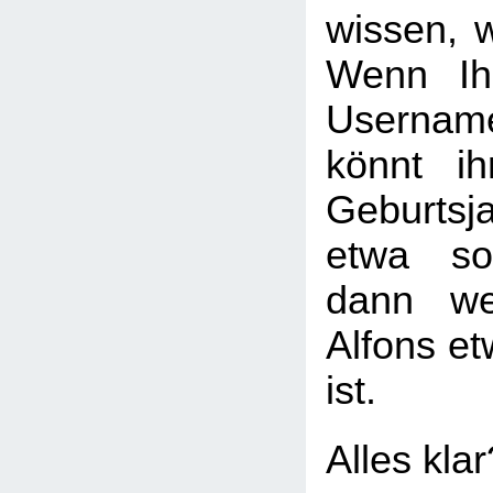
wissen, w
Wenn Ih
Usernam
könnt i
Geburtsj
etwa so
dann we
Alfons et
ist.
Alles kla