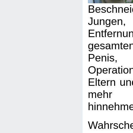
Beschn
Jungen
Entfe
gesamte
Penis
Operati
Eltern un
mehr 
hinnehme
Wahrsch