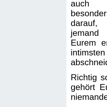
auch 
besond
darauf
jemand
Eurem em
intimst
abschnei
Richtig s
gehört E
niemand