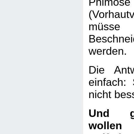
Phimose
(Vorhaut
müsse 
Beschnei
werden.
Die Ant
einfach:
nicht bes
Und g
wollen 