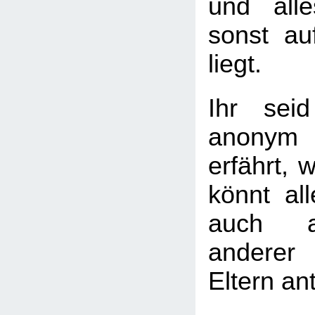
und all
sonst a
liegt.
Ihr seid
anonym
erfährt, w
könnt al
auch a
andere
Eltern an