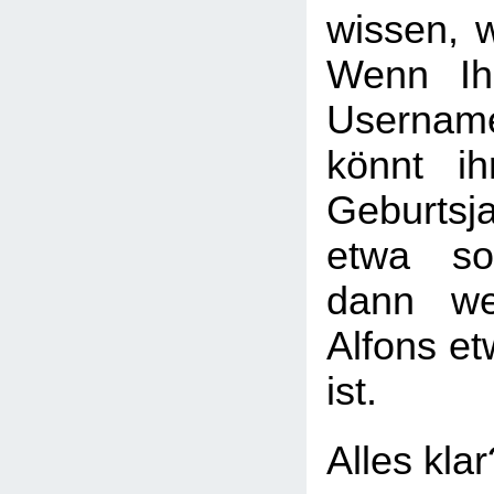
wissen, w
Wenn Ih
Usernam
könnt i
Geburtsj
etwa so
dann we
Alfons et
ist.
Alles kla