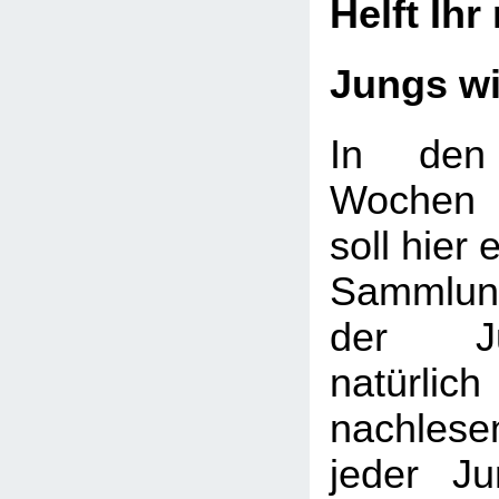
Helft Ihr
Jungs w
In den
Wochen 
soll hier 
Sammlung
der J
natürlic
nachlese
jeder J