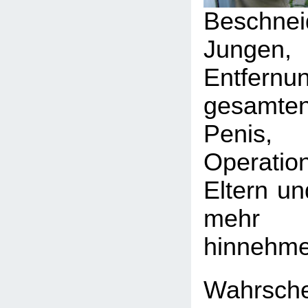
Beschn
Jungen
Entfe
gesamte
Penis
Operati
Eltern un
mehr 
hinnehme
Wahrsch