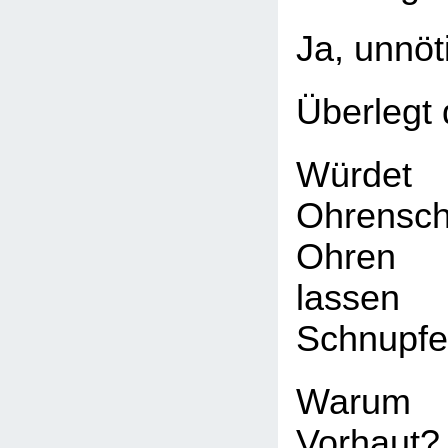
Ja, unnöt
Überlegt 
Würdet 
Ohrensc
Ohren 
lasse
Schnupfe
Warum
Vorhaut?