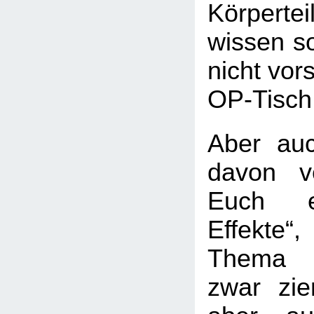
Körperte
wissen so
nicht vor
OP-Tisch
Aber au
davon v
Euch e
Effekte
Thema 
zwar ziem