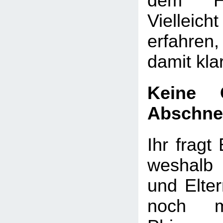
dem He
Vielleicht
erfahre
damit kl
Keine 
Abschne
Ihr fragt 
weshalb
und Elte
noch m