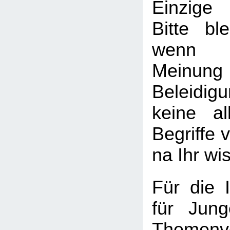
Einzige
Bitte ble
wenn I
Meinung
Beleid
keine al
Begriffe v
na Ihr wi
Für die I
für Jung
Themenv