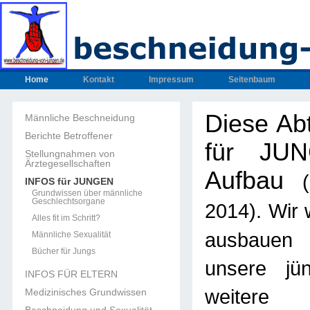
Home
Kontakt
Impressum
Seitenbaum
Diese Ab
Männliche Beschneidung
Berichte Betroffener
für JUN
Stellungnahmen von
Ärztegesellschaften
Aufbau
INFOS für JUNGEN
Grundwissen über männliche
Geschlechtsorgane
. Wir
2014)
Alles fit im Schritt?
ausbau
Männliche Sexualität
Bücher für Jungs
unsere jün
INFOS FÜR ELTERN
weitere U
Medizinisches Grundwissen