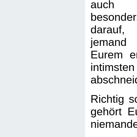
auch 
besond
darauf
jemand
Eurem em
intimst
abschnei
Richtig s
gehört E
niemand