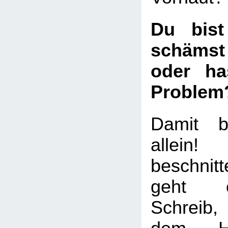
Du bist
schämst
oder ha
Problem
Damit b
allei
beschni
geht e
Schreib