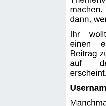
machen. 
dann, we
Ihr wol
einen e
Beitrag 
auf de
erscheint
Userna
Manchmal