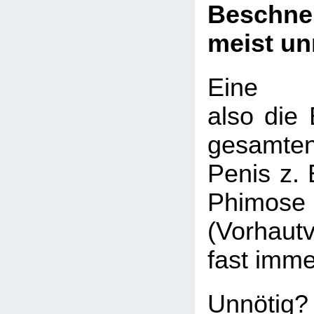
Beschn
meist un
Eine Be
also die 
gesamte
Penis z. 
Phimose
(Vorhaut
fast imme
Unnötig?