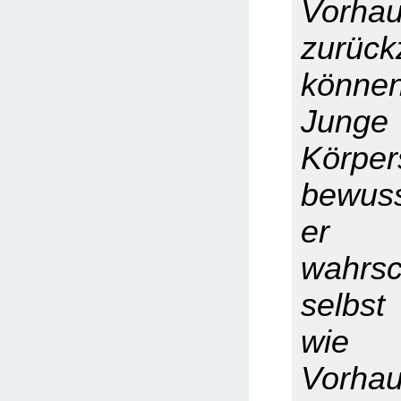
Vorhau
zurück
könne
Junge 
Körp
bewuss
er
wahrsc
selbst
wie 
Vorhau