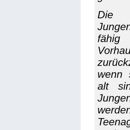
Die
Jung
fähig
Vorhau
zurück
wenn 
alt s
Jun
werde
Teenag