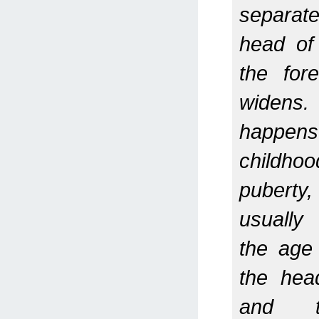
separa
head of
the for
widens.
happens
childh
puber
usuall
the age
the hea
and t