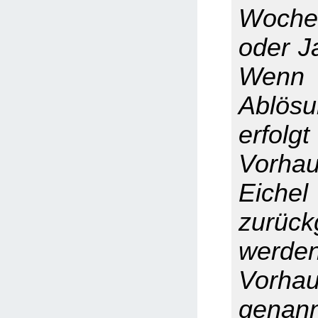
Woche
oder J
Wenn
Ablös
erfolgt
Vorha
Eic
zurüc
werden
Vorhau
genann