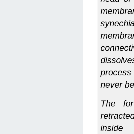
membran
synec
mem
connec
dissolve
proces
never be
The fo
retrac
insid