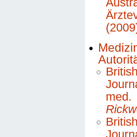
Austr
Ärzte
(2009
Medizi
Autorit
Brit
Jou
me
Rickw
Brit
Jou