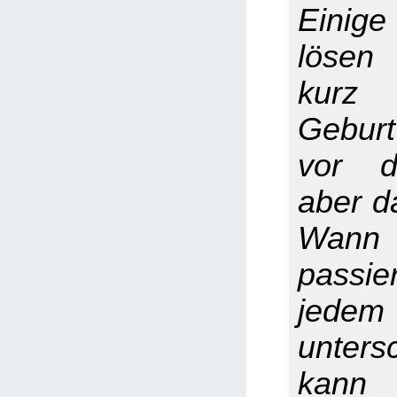
Einig
lösen
kurz
Geburt
vor d
aber da
Wan
passie
jed
unters
kann