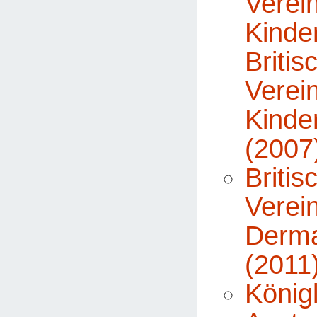
Vere
Kinde
Britis
Vere
Kinde
(2007
Britis
Vere
Derma
(2011
Königl