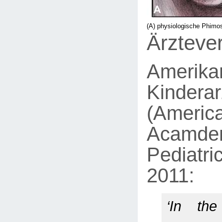
(A) physiologische Phimos
Ärzteve
Amerika
Kindera
(Americ
Acamde
Pediatri
2011:
‘In the