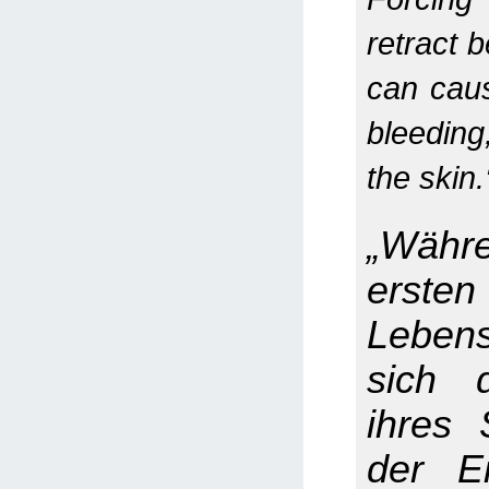
retract b
can cau
bleedin
the skin.
„Wäh
ersten
Leben
sich 
ihres
der Ei