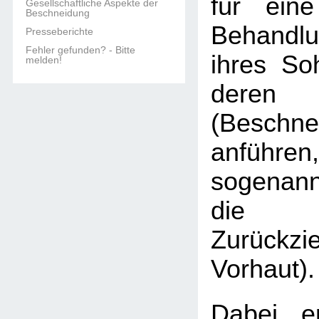
für eine
Gesellschaftliche Aspekte der
Beschneidung
Behandlu
Presseberichte
Fehler gefunden? - Bitte
ihres So
melden!
deren 
(Beschne
anführ
sogenann
die 
Zurückzi
Vorhaut)
Dabei er