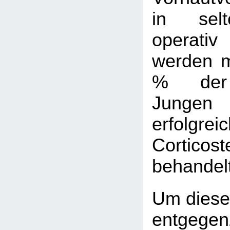
in selt
operati
werden 
% der 
Junge
erfol
Corticost
behandel
Um diese
entgegen