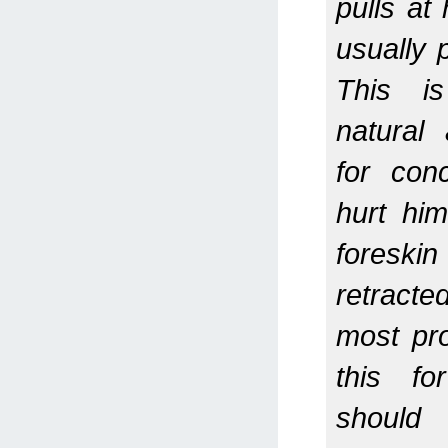
pulls at 
usually p
This i
natural
for con
hurt hi
foreskin
retracte
most pr
this fo
should