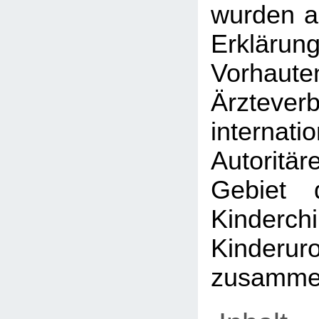
wurden au
Erklä
Vorhaute
Ärzteve
internati
Autorit
Gebiet d
Kinderc
Kinderuro
zusamme