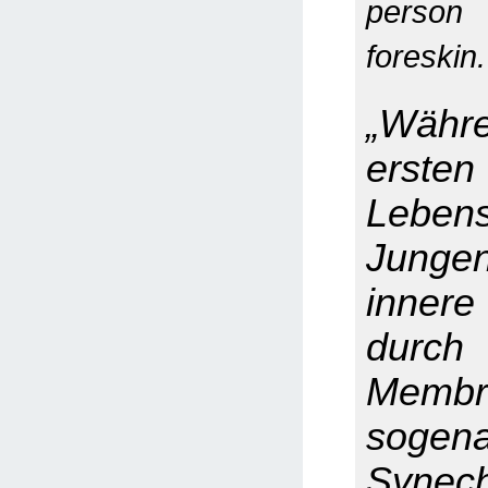
person 
foreskin.
„Wäh
ersten
Leben
Junge
innere
dur
Memb
sogen
Synech