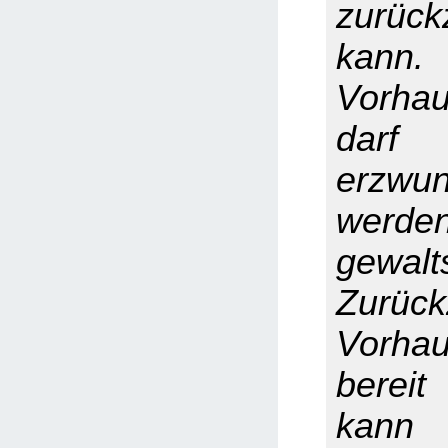
zurück
kann.
Vorhau
darf
erzwu
wer
gewal
Zurüc
Vorhau
berei
kann