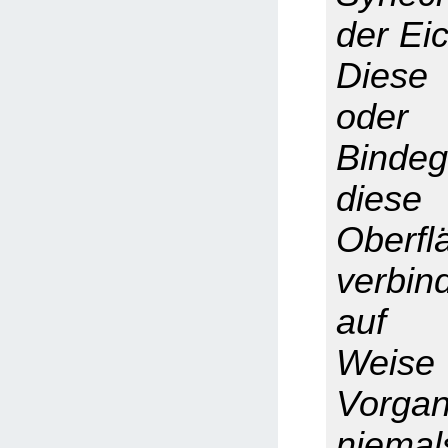
der Eic
Dies
oder
Binde
dies
Oberfl
verbind
auf n
Weise
Vor
niem