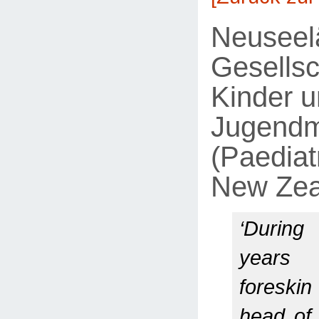
Neuseel
Gesellsc
Kinder 
Jugendm
(Paediat
New Zea
‘During
years 
foreskin
head of