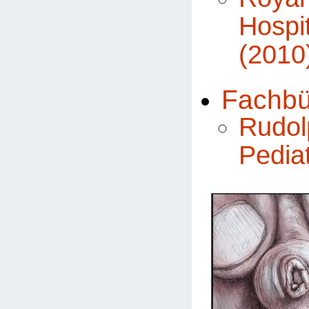
Hospi
(2010
Fachbü
Rudol
Pediat