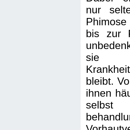
nur selt
Phimose
bis zur P
unbedenkl
sie 
Krankhei
bleibt. V
ihnen häu
selb
behandlu
Vorhaut