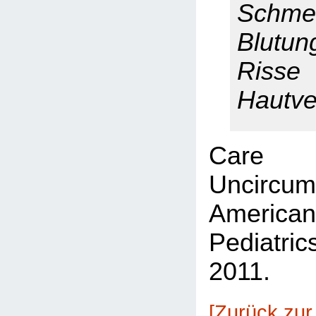
Schme
Blutu
Riss
Hautve
Care
Uncircu
America
Pediatr
2011.
[Zurück zur