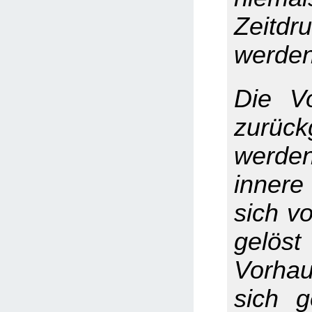
Zeitdr
werden 
Die V
zurüc
werde
innere
sich v
gelös
Vorhau
sich g