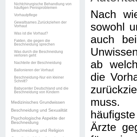
Nichtchirurgische Behandlung von
häufigen Penisproblemen
Nach wie
Vorhautpflege
Gewaltsames Zurückziehen der
sowohl un
Vorhaut
Was ist die Vorhaut?
auch bei
Fakten, die gegen die
Beschneidung sprechen
Unwissen
Was durch die Beschneidung
verloren geht
ab welch
Nachteile der Beschneidung
Ballonieren der Vorhaut
die Vorh
Beschneidung-Nur ein kleiner
Schnitt?
zurückz
Babycenter Deutschland und die
Beschneidung von Kindern
muss.
Medizinisches Grundwissen
Beschneidung und Sexualität
häufigs
Psychologische Aspekte der
Beschneidung
Ärzte ge
Beschneidung und Religion