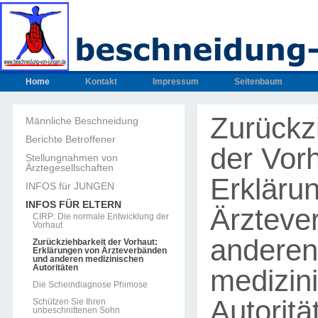
Home
Kontakt
Impressum
Seitenbaum
Zurückz
Männliche Beschneidung
Berichte Betroffener
der Vorh
Stellungnahmen von
Ärztegesellschaften
Erkläru
INFOS für JUNGEN
INFOS FÜR ELTERN
Ärzteve
CIRP: Die normale Entwicklung der
Vorhaut
anderen
Zurückziehbarkeit der Vorhaut:
Erklärungen von Ärzteverbänden
und anderen medizinischen
Autoritäten
medizin
Die Scheindiagnose Phimose
Autoritä
Schützen Sie Ihren
unbeschnittenen Sohn