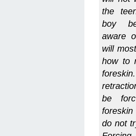
the tee
boy b
aware o
will most
how to 
foreski
retracti
be forc
foreskin 
do not tr
Forcing 