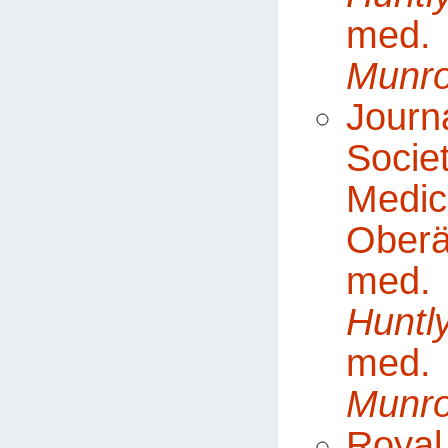
med.
Munr
Journa
Soc
Medic
Obe
med.
Huntl
med.
Munr
Roya