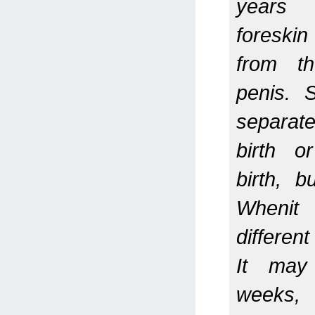
years
foreski
from t
penis. 
separa
birth o
birth, b
Whenit
different
It may
weeks,