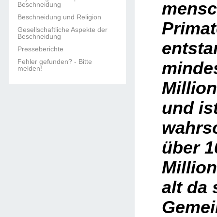
mensc
Beschneidung
Beschneidung und Religion
Primat
Gesellschaftliche Aspekte der
Beschneidung
entsta
Presseberichte
Fehler gefunden? - Bitte
minde
melden!
Millio
und is
wahrsc
über 1
Millio
alt da 
Gemei