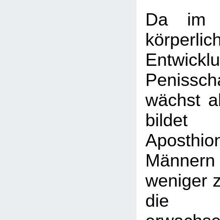
Da im 
körperlic
Entwi
Penissch
wächst al
bilde
Aposthi
Männer
weniger z
die 