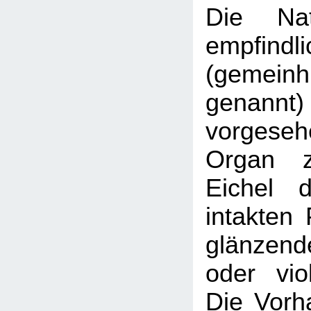
Die Na
empfind
(gemeinh
genan
vorgeseh
Organ z
Eichel 
intakten 
glänzend
oder vio
Die Vorha