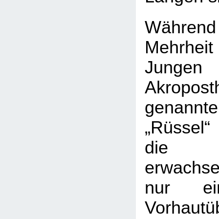
Während 
Mehrhei
Junge
Akropost
genannt
„Rüssel“
die 
erwachs
nur ei
Vorhautü