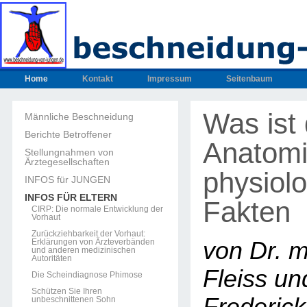
Home
Kontakt
Impressum
Seitenbaum
Was ist
Männliche Beschneidung
Berichte Betroffener
Anatomi
Stellungnahmen von
Ärztegesellschaften
physiol
INFOS für JUNGEN
INFOS FÜR ELTERN
Fakten
CIRP: Die normale Entwicklung der
Vorhaut
Zurückziehbarkeit der Vorhaut:
Erklärungen von Ärzteverbänden
von Dr. m
und anderen medizinischen
Autoritäten
Fleiss und
Die Scheindiagnose Phimose
Schützen Sie Ihren
unbeschnittenen Sohn