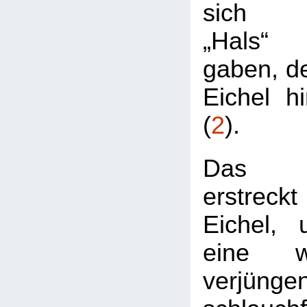
sich v
„Hals“ 
gaben, de
Eichel hi
(
2
).
Das Ak
erstreckt
Eichel, 
eine w
verjünge