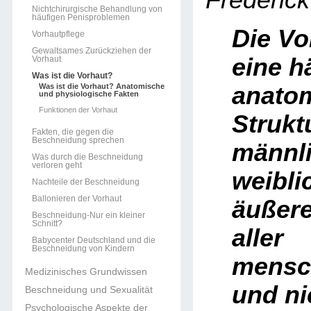
Frederic
Nichtchirurgische Behandlung von
häufigen Penisproblemen
Die Vo
Vorhautpflege
Gewaltsames Zurückziehen der
eine h
Vorhaut
Was ist die Vorhaut?
Was ist die Vorhaut? Anatomische
anato
und physiologische Fakten
Funktionen der Vorhaut
Strukt
Fakten, die gegen die
Beschneidung sprechen
männl
Was durch die Beschneidung
verloren geht
weibli
Nachteile der Beschneidung
Ballonieren der Vorhaut
äußere
Beschneidung-Nur ein kleiner
Schnitt?
aller
Babycenter Deutschland und die
Beschneidung von Kindern
mensc
Medizinisches Grundwissen
und ni
Beschneidung und Sexualität
Psychologische Aspekte der