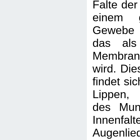
Falte der
einem g
Gewebe 
das als
Membran
wird. Di
findet si
Lippen,
des Mun
Innen
Augenlied