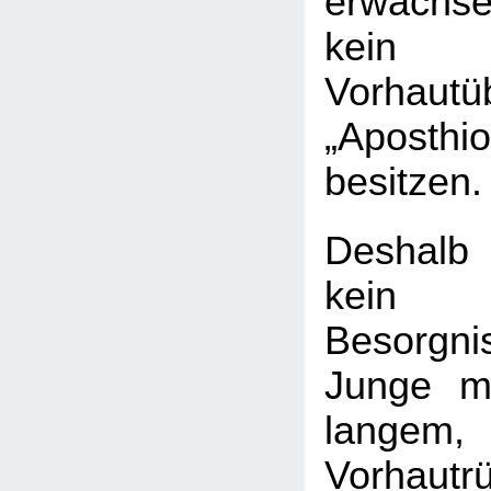
erwachs
kein a
Vorhautü
„Apost
besitzen.
Deshalb
kein 
Besorgn
Junge m
langem,
Vorhautr