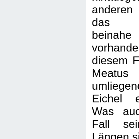
anderen
das Ak
beinah
vorhand
diesem F
Meatu
umliegen
Eichel e
Was auc
Fall se
Längen s