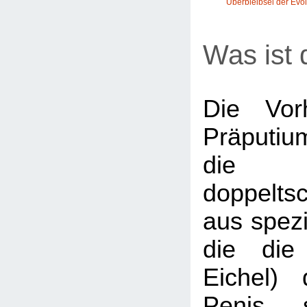
Überbleibsel der Evol
Was ist 
Die Vor
Präputium
die f
doppeltsc
aus spezi
die die
Eichel)
Penis s