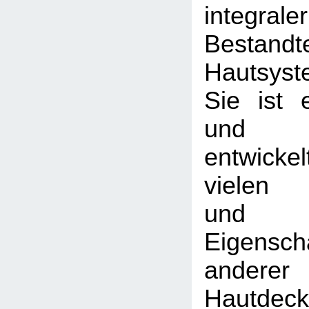
integrale
Besta
Hautsyst
Sie ist 
und h
entwickel
vielen 
und ei
Eigensc
andere
Hautdeck