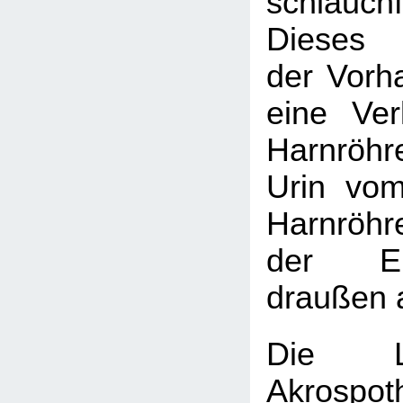
schlauch
Dieses 
der Vorha
eine Ver
Harnröhre
Urin vo
Harnröhr
der Ei
draußen 
Die L
Akrosp