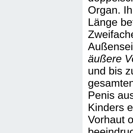
Organ. I
Länge be
Zweifache
Außenseit
äußere Vo
und bis 
gesamten
Penis aus
Kinders e
Vorhaut o
beeindru