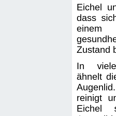
Eichel un
dass sich
einem
gesundhei
Zustand b
In viele
ähnelt d
Augenlid
reinigt u
Eichel