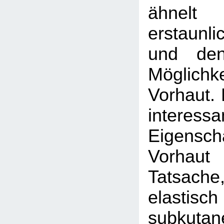
ähn
erstaun
und den
Möglic
Vorhaut. 
interessa
Eigens
Vorha
Tatsache,
elastisch
subku