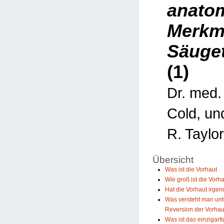
anato
Merkma
Säuget
(1)
Dr. med. 
Cold, un
R. Taylo
Übersicht
Was ist die Vorhaut
Wie groß ist die Vorh
Hat die Vorhaut irge
Was versteht man unt
Reversion der Vorhau
Was ist das einzigart