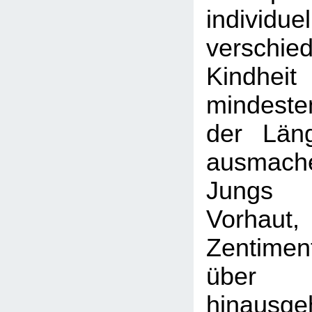
indivi
verschi
Kindhe
mindeste
der Län
ausmac
Jungs 
Vorhau
Zentimen
über 
hinau