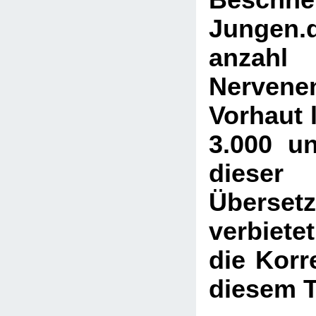
Beschne
Jungen.
anz
Nervene
Vorhaut 
3.000 u
dieser 
Überse
verbiete
die Korre
diesem T