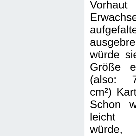
Vorha
Erwachs
aufgefal
ausgebr
würde si
Größe e
(also: 7
cm²) Kart
Schon w
leicht
würde,