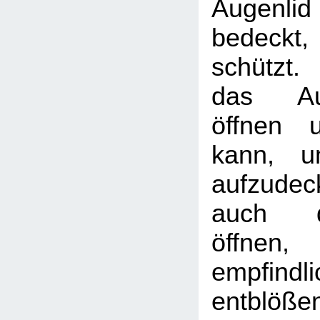
Augenl
bedeckt
schützt
das Au
öffnen 
kann, 
aufzudec
auch d
öffne
empfindl
entblöße