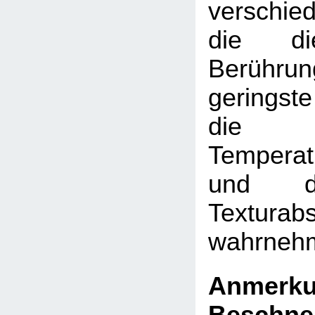
verschi
die die
Berüh
gerings
die s
Temperat
und di
Texturab
wahrneh
Anmer