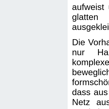
aufweist
glatten
ausgekleid
Die Vorha
nur Ha
komple
beweglic
formsch
dass aus
Netz aus