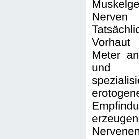
Muskel
Nerve
Tatsächli
Vorhaut
Meter an
und ze
spezialisi
erotoge
Empfind
erzeugen
Nervene