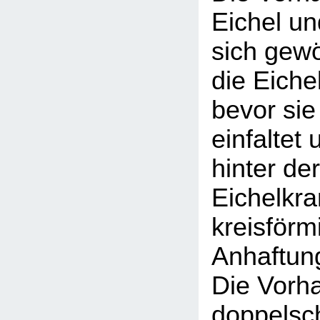
Eichel un
sich gewö
die Eiche
bevor sie
einfaltet 
hinter d
Eichelkra
kreisförm
Anhaftung
Die Vorha
doppelsch