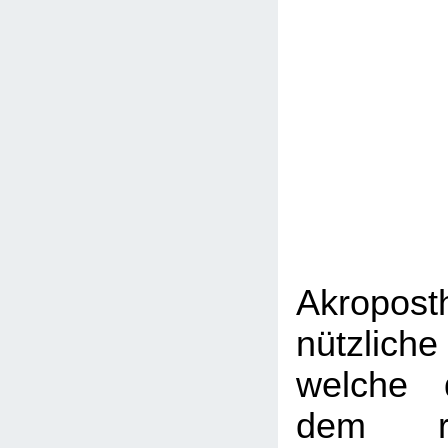
Akropos
nützlich
welche 
dem rüs