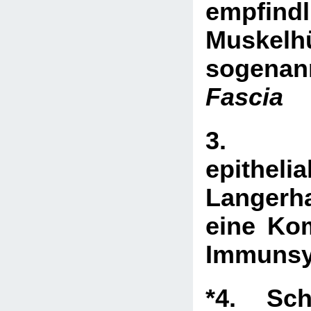
empfindl
Muskel
sogen
Fascia
3. Spe
epithelia
Langerha
eine Ko
Immuns
*4. Sch