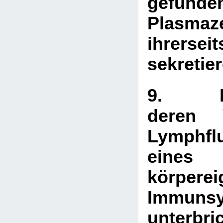
gefunde
Plasma
ihrersei
sekretier
9. Ly
deren 
Lymphfl
eines
körpere
Immuns
unterbri