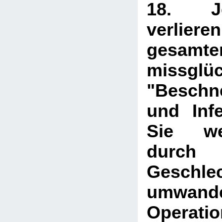
18. J
verliere
gesamte
missglüc
"Beschn
und Infe
Sie w
dur
Geschlec
umwand
Operati