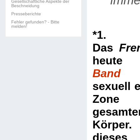
imm
Gesellschaftliche Aspekte der
Beschneidung
Presseberichte
Fehler gefunden? - Bitte
melden!
*1.
Das
Fre
heu
Band
ge
sexuell 
Zone
gesamte
Körper.
dieses