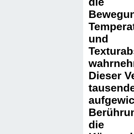
die g
Bewegun
Tempera
und 
Texturab
wahrneh
Dieser V
tausend
aufgewic
Berührun
die 