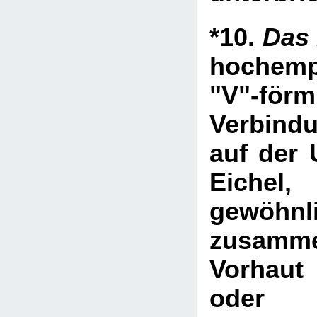
*10.
Das
hochemp
"V"-förm
Verbindu
auf der 
Eich
gewöhnl
zusamm
Vorhaut
oder d