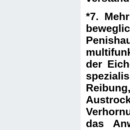
*7. Meh
bewegli
Penis
multifun
der Eiche
spezialis
Reibung
Austro
Verhor
das An