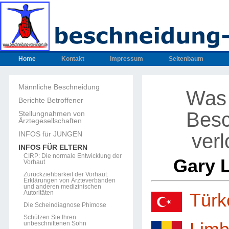
Home
Kontakt
Impressum
Seitenbaum
Männliche Beschneidung
Was 
Berichte Betroffener
Besc
Stellungnahmen von
Ärztegesellschaften
verl
INFOS für JUNGEN
INFOS FÜR ELTERN
CIRP: Die normale Entwicklung der
Gary 
Vorhaut
Zurückziehbarkeit der Vorhaut:
Erklärungen von Ärzteverbänden
und anderen medizinischen
Autoritäten
Türk
Die Scheindiagnose Phimose
Schützen Sie Ihren
unbeschnittenen Sohn