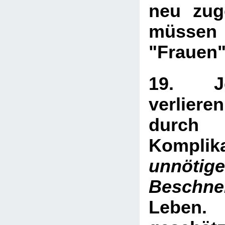
neu zug
müssen 
"Frauen"
19. J
verliere
dur
Komplik
unnötige
Beschn
Leben
.