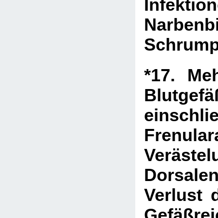
Infektion
Narben
Schrump
*17. Me
Blutgefä
einschl
Frenula
Veräst
Dorsalen
Verlust 
Gefäßre