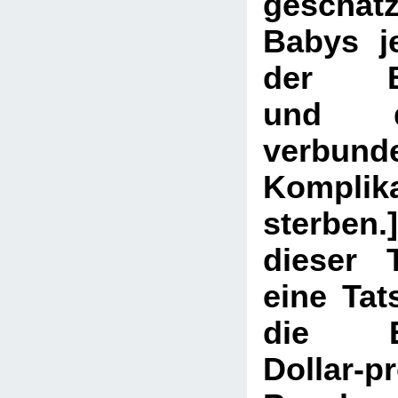
geschät
Babys j
der Be
und d
verbund
Komplik
sterben.
dieser T
eine Tat
die Ein
Dollar-p