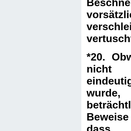
Beschne
vorsätzl
versch
vertusch
*20. Ob
nicht
eindeuti
wurde
beträch
Beweise
das