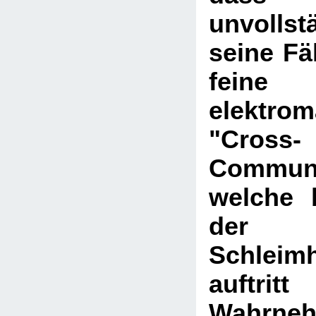
unvollst
seine Fäh
feine
elektrom
"Cross-
Communi
welche 
der
Schleim
auftri
Wahrne