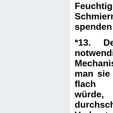
Feucht
Schmierm
spende
*13. De
notwen
Mechan
man sie 
flach 
würde,
durchsch