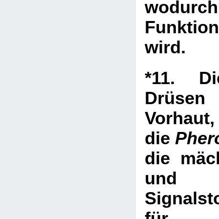
wodur
Funkti
wird.
*11. Di
Drüsen 
Vorhaut,
die
Pher
die mäch
und un
Signalst
für p