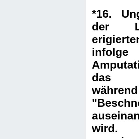
*16. Un
der L
erigie
info
Amputat
das B
währ
"Beschn
auseina
wird