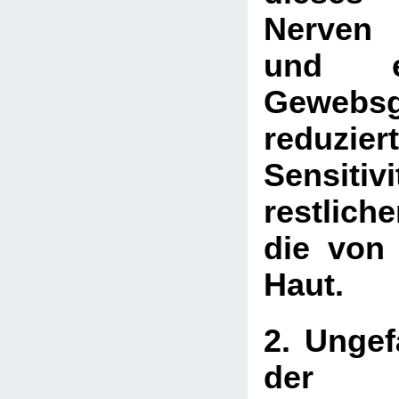
Nerven 
und em
Gewebsg
reduz
Sensit
restlic
die von
Haut.
2. Ungef
der T