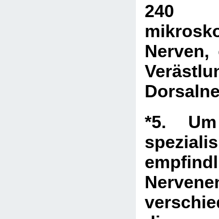
240
mikrosk
Nerven, 
Veräst
Dorsaln
*5. Um
speziali
empfindl
Nervene
verschi