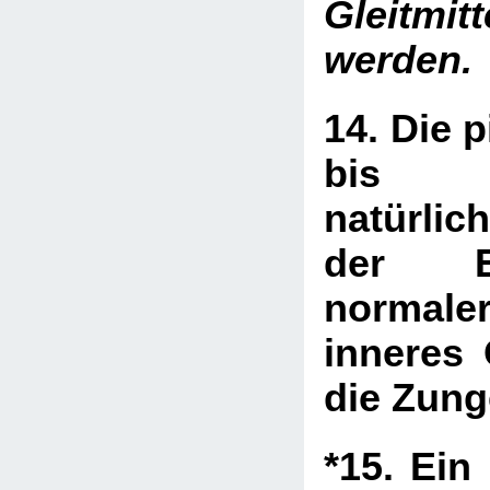
Gleitmit
werden.
14. Die p
bis d
natürli
der E
normal
inneres 
die Zung
*15. Ein 