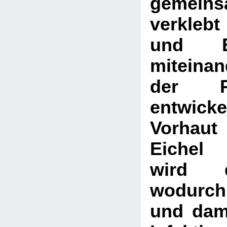
gemeins
verkleb
und E
miteina
der P
entwick
Vorha
Eichel 
wird d
wodurch
und dami