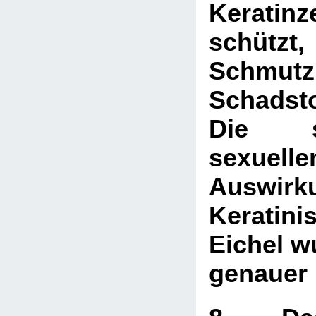
Keratinz
schützt
Schmutz
Schadsto
Die sc
sexuelle
Auswir
Keratin
Eichel w
genauer 