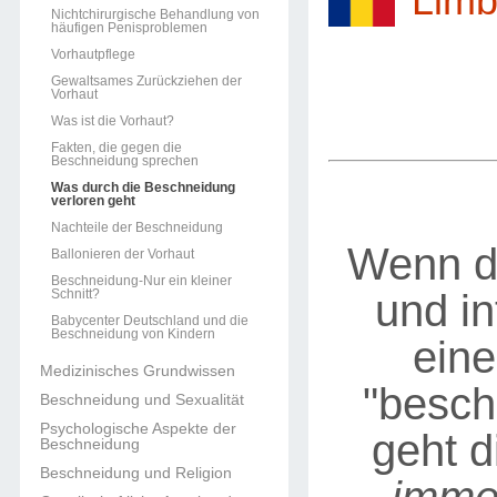
Limb
Nichtchirurgische Behandlung von
häufigen Penisproblemen
Vorhautpflege
Gewaltsames Zurückziehen der
Vorhaut
Was ist die Vorhaut?
Fakten, die gegen die
Beschneidung sprechen
Was durch die Beschneidung
verloren geht
Nachteile der Beschneidung
Wenn de
Ballonieren der Vorhaut
Beschneidung-Nur ein kleiner
und in
Schnitt?
Babycenter Deutschland und die
Beschneidung von Kindern
ein
Medizinisches Grundwissen
"beschn
Beschneidung und Sexualität
Psychologische Aspekte der
geht d
Beschneidung
Beschneidung und Religion