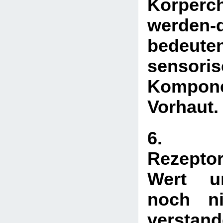
Körperc
werden-d
bedeute
sensori
Kompon
Vorhaut
6. Ö
Rezeptor
Wert u
noch ni
verstan