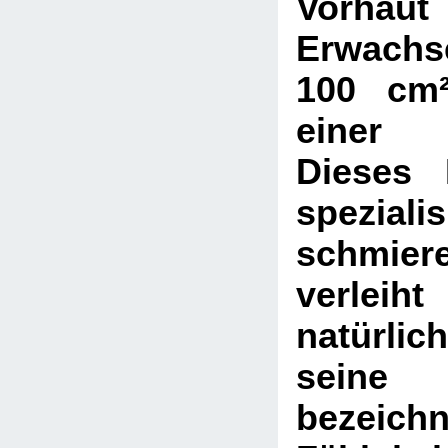
Vorha
Erwach
100 cm²
einer 
Dieses 
spezialis
schmie
verl
natürl
seine 
bezeich