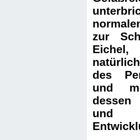
unter
normale
zur Sch
Eiche
natürli
des Pen
und mög
dessen 
und 
Entwick