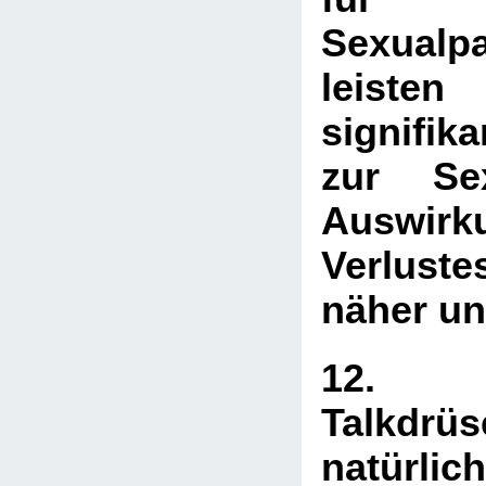
Sexualp
leist
signifik
zur Sex
Auswirk
Verlust
näher un
12. E
Talkd
natürlic