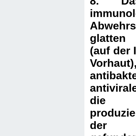
8. Da
immunol
Abwehr
glatten
(auf der 
Vorha
antibak
antiviral
die 
produzier
der M