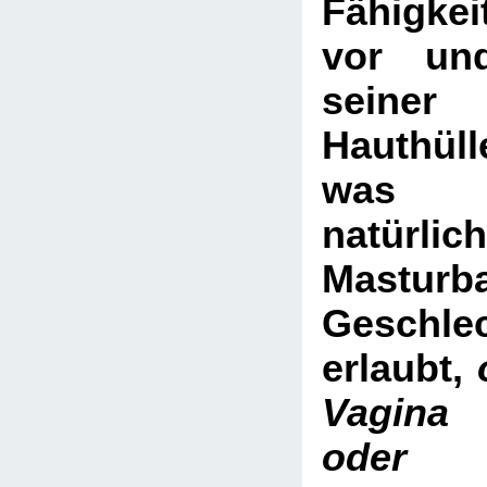
Fähigkei
vor un
seine
Hauthüll
was rei
natürlic
Mastur
Geschle
erlaubt,
Vagina 
oder 