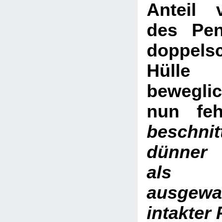
Anteil
des Pen
doppelsc
Hülle
bewegli
nun fe
beschni
dünner 
al
ausgewa
intakter 