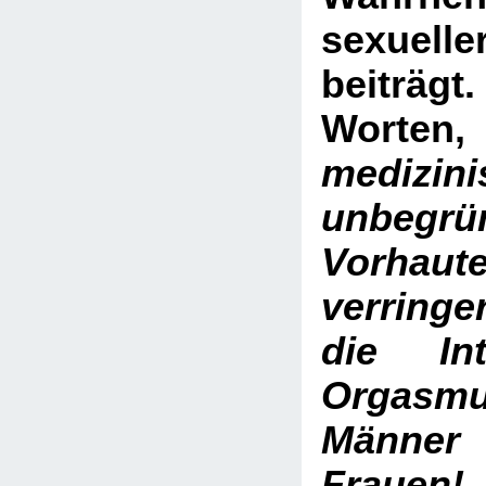
sexuel
beiträg
Wor
medizini
unbegrü
Vorhaute
verringer
die Int
Orgasmu
Männer 
Frauen!