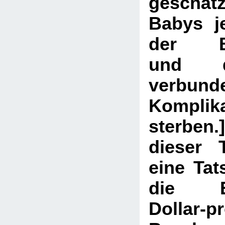
geschät
Babys j
der Be
und d
verbund
Komplik
sterben.
dieser T
eine Tat
die Ein
Dollar-p