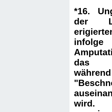
*16. Un
der L
erigie
info
Amputat
das B
währ
"Beschn
auseina
wird