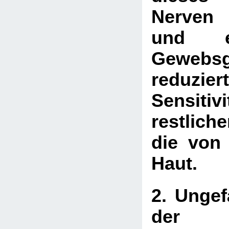
Nerven 
und em
Gewebsg
reduz
Sensit
restlic
die von
Haut.
2. Ungef
der T