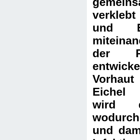
gemeins
verkleb
und E
miteina
der P
entwick
Vorha
Eichel 
wird d
wodurch
und dami