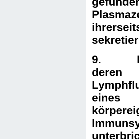
gefunde
Plasma
ihrersei
sekretier
9. Ly
deren 
Lymphfl
eines
körpere
Immuns
unterbri