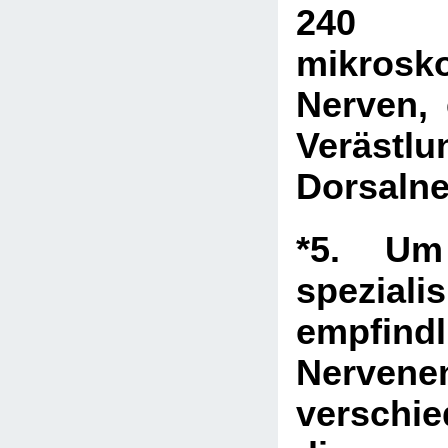
240
mikrosk
Nerven, 
Veräst
Dorsaln
*5. Um
speziali
empfindl
Nervene
verschi