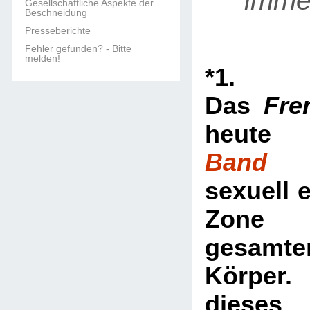
imm
Gesellschaftliche Aspekte der
Beschneidung
Presseberichte
Fehler gefunden? - Bitte
melden!
*1.
Das
Fre
heu
Band
ge
sexuell 
Zone
gesamte
Körper.
dieses