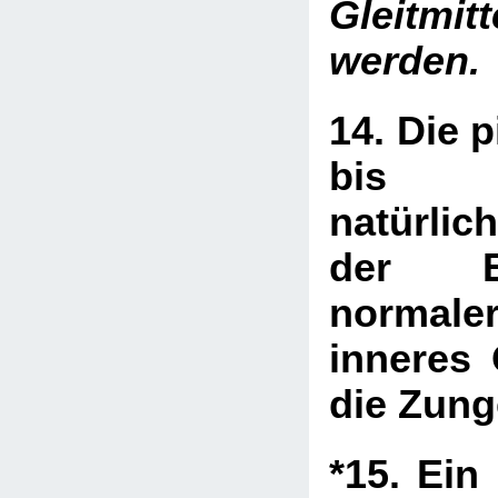
Gleitmit
werden.
14. Die p
bis d
natürli
der E
normal
inneres 
die Zung
*15. Ein 