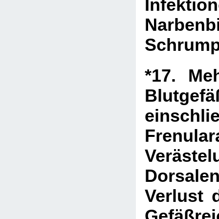
Infektion
Narben
Schrump
*17. Me
Blutgefä
einschl
Frenula
Veräst
Dorsalen
Verlust 
Gefäßre