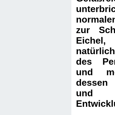
unter
normale
zur Sch
Eiche
natürli
des Pen
und mög
dessen 
und 
Entwick