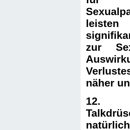
Sexualp
leist
signifik
zur Sex
Auswirk
Verlust
näher un
12. E
Talkd
natürlic