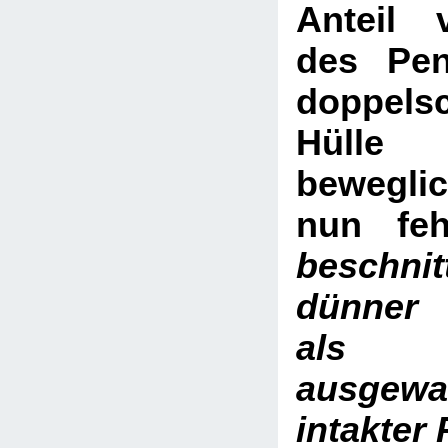
Anteil
des Pen
doppelsc
Hülle
bewegli
nun fe
beschni
dünner 
al
ausgewa
intakter 