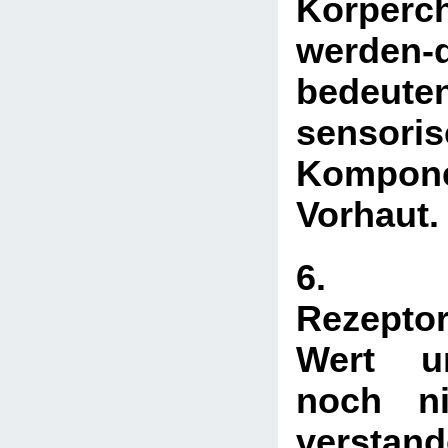
Körperc
werden-d
bedeute
sensori
Kompon
Vorhaut
6. Ö
Rezeptor
Wert u
noch ni
verstan