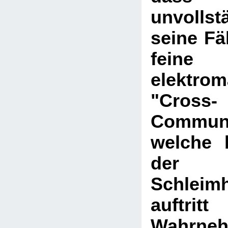
unvollst
seine Fäh
feine
elektrom
"Cross-
Communi
welche 
der
Schleim
auftri
Wahrne