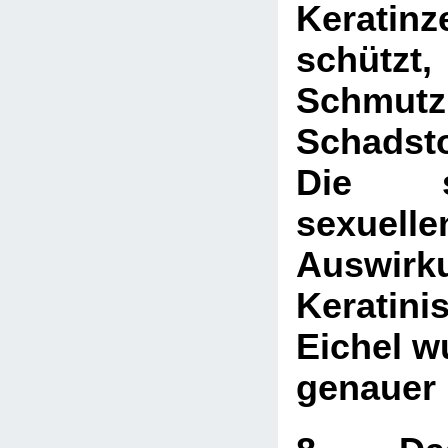
Keratinz
schützt
Schmutz
Schadsto
Die sc
sexuelle
Auswir
Keratin
Eichel w
genauer 