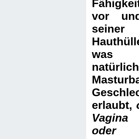
Fähigkei
vor un
seine
Hauthüll
was rei
natürlic
Mastur
Geschle
erlaubt,
Vagina 
oder 