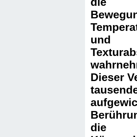
die g
Bewegun
Tempera
und 
Texturab
wahrneh
Dieser V
tausend
aufgewic
Berührun
die 