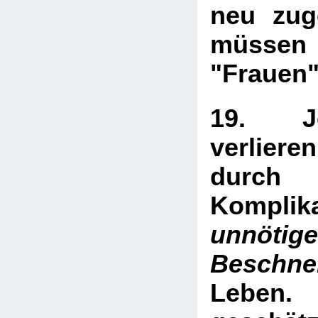
neu zug
müssen 
"Frauen"
19. J
verliere
dur
Komplik
unnötige
Beschn
Leben
.