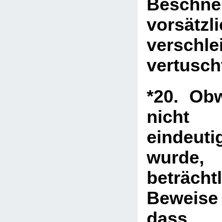
Beschne
vorsätzl
versch
vertusch
*20. Ob
nicht
eindeuti
wurde
beträch
Beweise
das