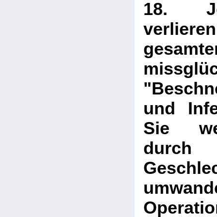
18. J
verliere
gesamte
missglüc
"Beschn
und Infe
Sie w
dur
Geschlec
umwand
Operati