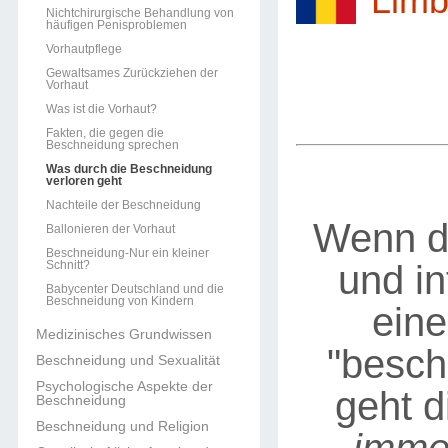
Limb
Nichtchirurgische Behandlung von
häufigen Penisproblemen
Vorhautpflege
Gewaltsames Zurückziehen der
Vorhaut
Was ist die Vorhaut?
Fakten, die gegen die
Beschneidung sprechen
Was durch die Beschneidung
verloren geht
Nachteile der Beschneidung
Wenn de
Ballonieren der Vorhaut
Beschneidung-Nur ein kleiner
und in
Schnitt?
Babycenter Deutschland und die
Beschneidung von Kindern
ein
Medizinisches Grundwissen
"beschn
Beschneidung und Sexualität
Psychologische Aspekte der
geht d
Beschneidung
Beschneidung und Religion