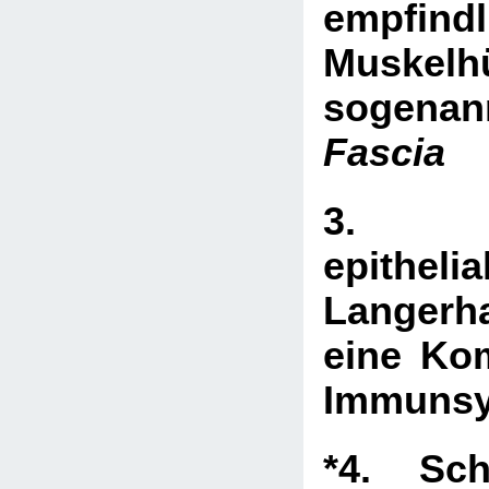
empfindl
Muskel
sogen
Fascia
3. Spe
epithelia
Langerha
eine Ko
Immuns
*4. Sch