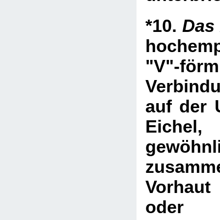
*10.
Das
hochemp
"V"-förm
Verbindu
auf der 
Eich
gewöhnl
zusamm
Vorhaut
oder d