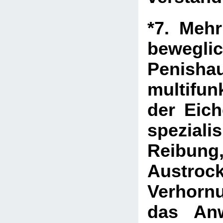
*7. Meh
bewegli
Penis
multifun
der Eiche
spezialis
Reibung
Austro
Verhor
das An