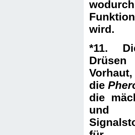
wodur
Funkti
wird.
*11. Di
Drüsen 
Vorhaut,
die
Pher
die mäch
und un
Signalst
für p