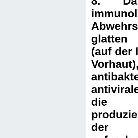
8. Da
immunol
Abwehr
glatten
(auf der 
Vorha
antibak
antiviral
die 
produzier
der M