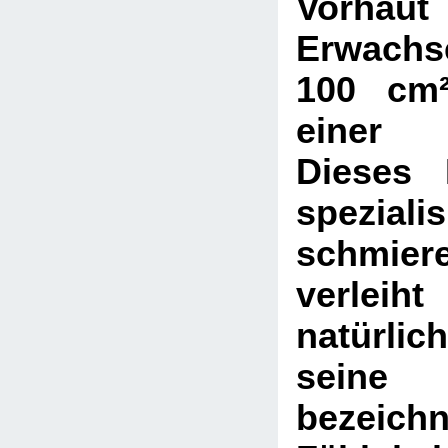
Vorha
Erwach
100 cm²
einer 
Dieses 
spezialis
schmie
verl
natürl
seine 
bezeich