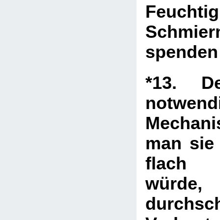
Feucht
Schmierm
spende
*13. De
notwen
Mechan
man sie 
flach 
würde,
durchsch