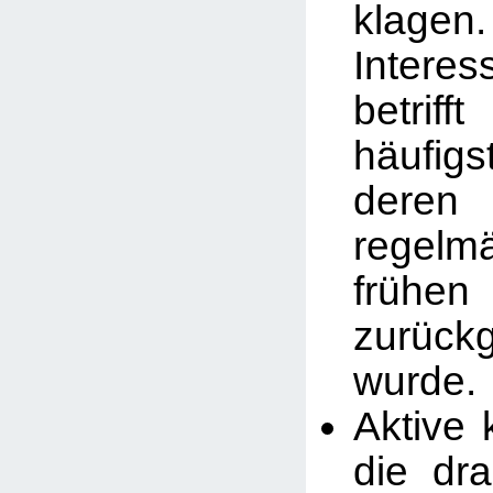
klagen.
Interes
betri
häufig
dere
regelm
frühen
zurück
wurde.
Aktive 
die dr