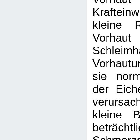
Kraftei
kleine 
Vorha
Schleim
Vorhautu
sie norm
der Eiche
verursac
kleine 
beträchtl