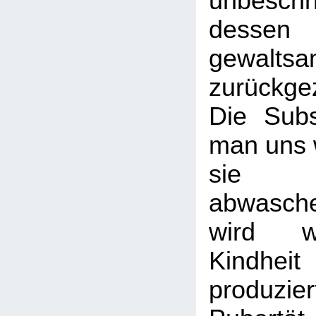
unbeschn
dessen 
gewalts
zurückg
Die Subs
man uns w
sie s
abwasch
wird w
Kindhei
produzier