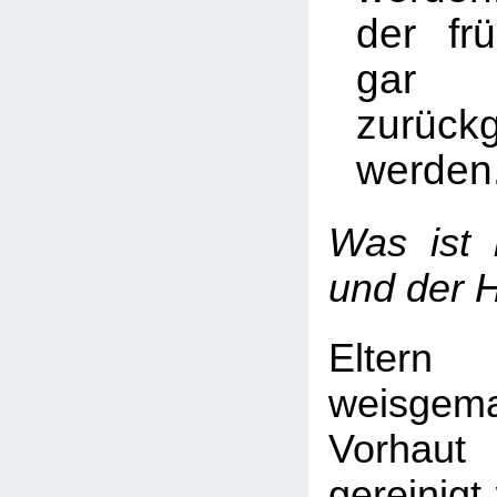
der fr
gar
zurück
werden
Was ist
und der 
Elter
weisgema
Vorhaut
gereinig