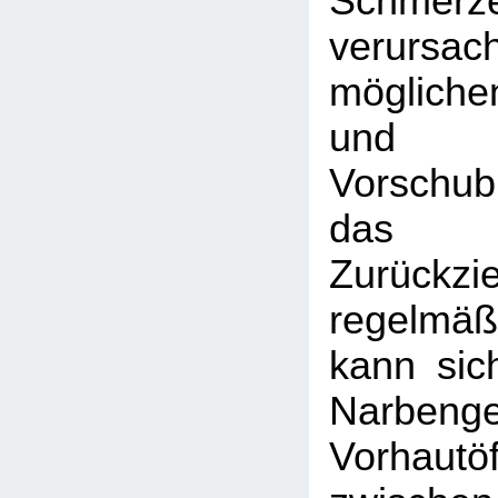
Schmerz
verursa
mögliche
und R
Vorschub
das g
Zurück
regelmäßi
kann sic
Narbeng
Vorhaut