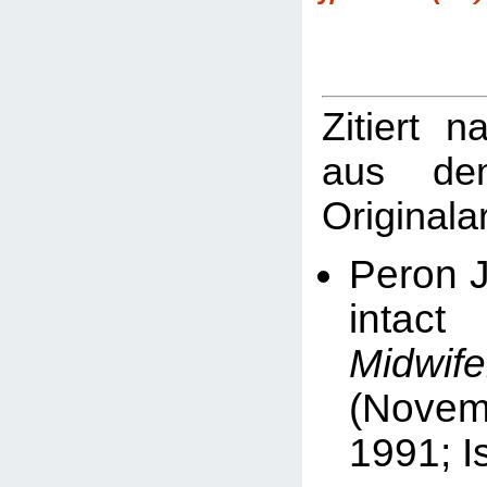
Zitiert n
aus dem
Originalar
Peron J
inta
Midwi
(Novem
1991; I