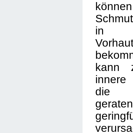
können
Schmu
in
Vorhaut
bekom
kann 
innere
die E
gerat
gering
verur