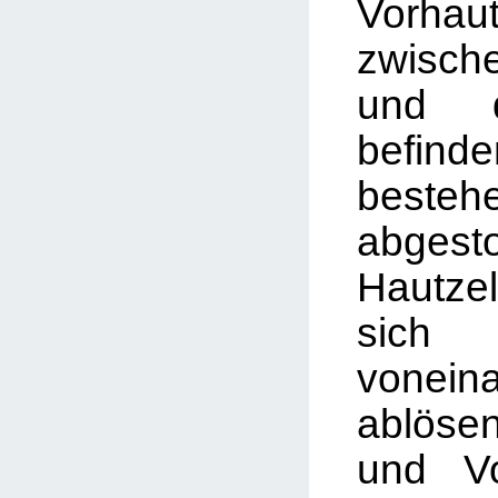
Vorha
zwisch
und d
befin
best
abgest
Hautze
sich 
vonein
ablös
und Vo