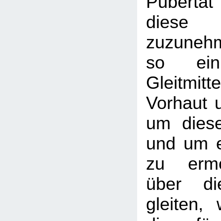
Pubert
diese 
zuzunehm
so ein 
Gleitmitt
Vorhaut u
um dies
und um e
zu ermö
über di
gleiten,