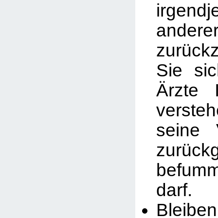
irgend
and
zurück
Sie si
Ärzte 
verst
seine 
zurück
befum
darf.
Bleib