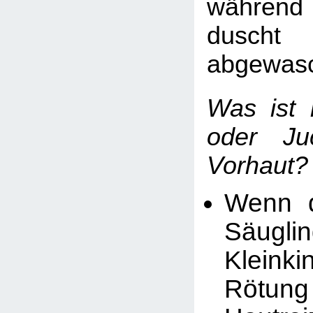
währen
duscht 
abgewasc
Was ist 
oder Ju
Vorhaut?
Wenn 
Säugl
Kleink
Röt