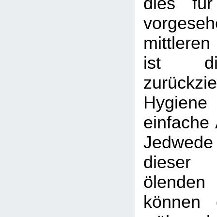
dies für
vorgese
mittleren
ist d
zurückzi
Hygien
einfache 
Jedwede
dieser 
ölenden
können 