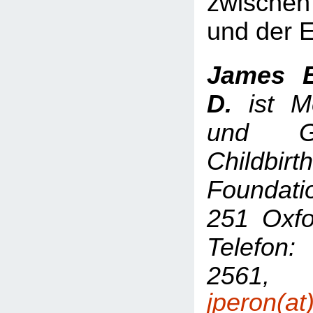
zwische
und der E
James E
D.
ist Me
und G
Childbi
Foundat
251 Oxfo
Telefon
2561,
jperon(at