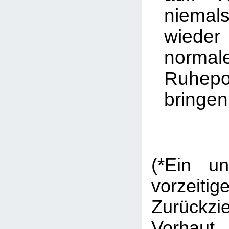
niemal
wieder 
normal
Ruhep
bringen
(*Ein u
vorzeitig
Zurück
Vorha