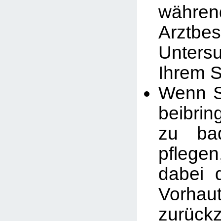
währen
Arztb
Unters
Ihrem 
Wenn S
beibrin
zu ba
pflege
dabei 
Vorhau
zurück