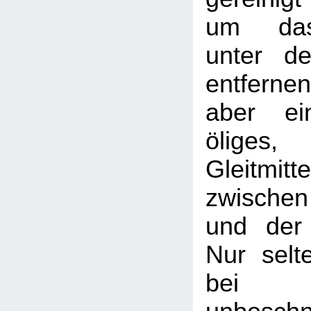
um da
unter d
entferne
aber ein
öliges,
Gleitmit
zwische
und der 
Nur selt
bei