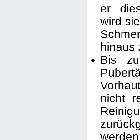
er die
wird sie
Schmer
hinaus 
Bis z
Puber
Vorhau
nicht 
Reinig
zurück
werden.