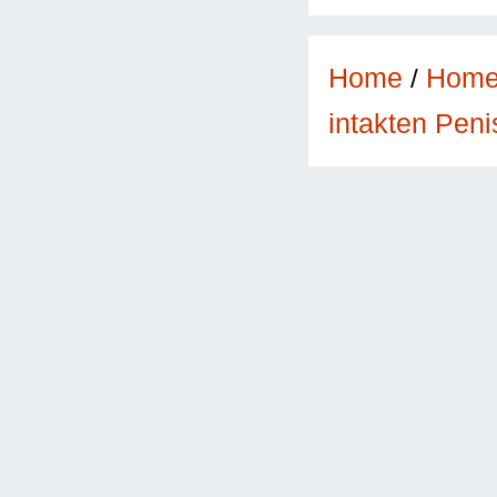
Home
/
Hom
intakten Peni