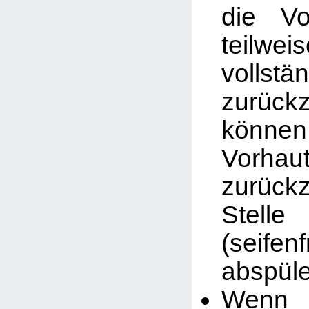
die Vo
teil
vollstä
zurück
könne
Vorhau
zurück
Stell
(seifen
abspüle
Wenn 