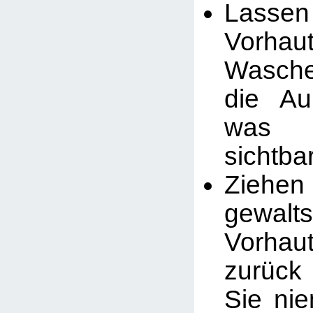
Lass
Vorha
Wasche
die Au
was u
sichtbar
Ziehen
gewa
Vorhau
zurüc
Sie ni