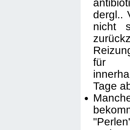
antibio
dergl..
nicht 
zurück
Reizu
für 
inner
Tage ab
Manc
bekom
"Perle