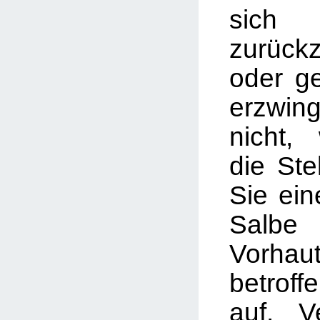
sic
zurück
oder ge
erzwi
nicht,
die Ste
Sie ei
Salb
Vorhaut
betrof
auf. V