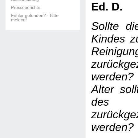
Ed. D.
Presseberichte
Fehler gefunden? - Bitte
melden!
Sollte d
Kindes zu
Reinigun
zurückge
werden?
Alter sol
des
zurückge
werden?