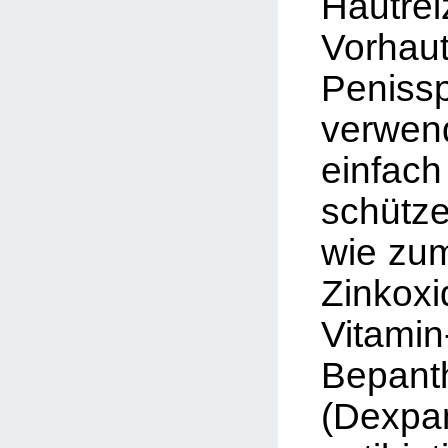
Hautre
Vorha
Penis
verw
einf
schütz
wie zum
Zinkoxi
Vitamin
Bepant
(Dexpan