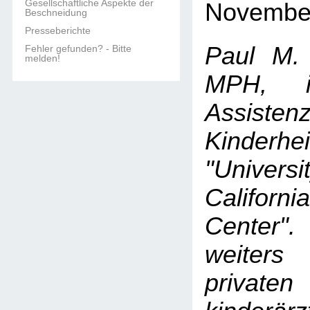
Gesellschaftliche Aspekte der
Novembe
Beschneidung
Presseberichte
Paul M.
Fehler gefunden? - Bitte
melden!
MPH, is
Assistenz
Kinderh
"Universi
Califor
Center".
weiter
privaten