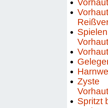
Vorhau
Vor
Reißve
Spiel
Vorhau
Vorhaut
Gelege
Harnweg
Zyste
Vorhau
Spritzt