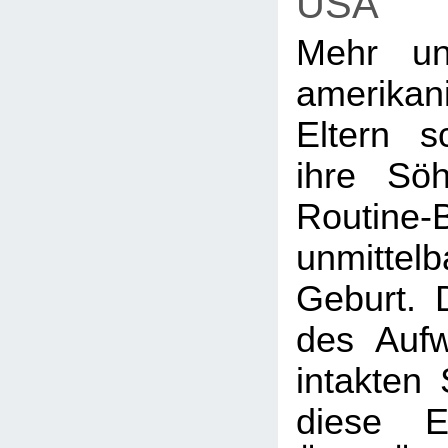
USA
Mehr u
amerikan
Eltern s
ihre Sö
Routine-
unmitte
Geburt. 
des Aufw
intakten
diese E