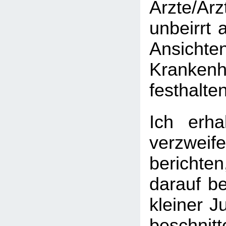
Ärzte/Ä
unbeirrt 
Ansic
Krankenh
festhalte
Ich erha
verzweife
berichten
darauf be
kleiner J
beschni