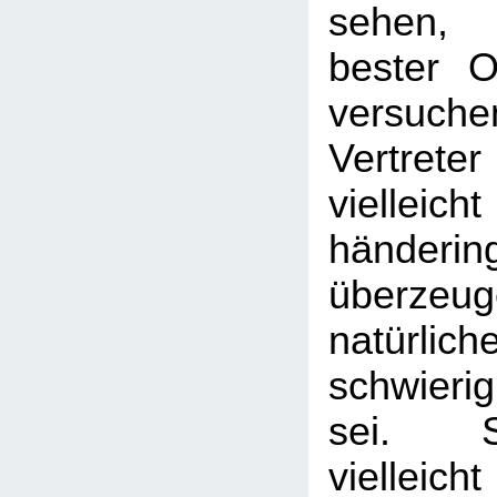
sehen, 
bester O
versuc
Vertrete
viellei
händerin
überzeu
natürl
schwier
sei. S
vielleich