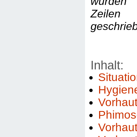
wurden
Zei
geschrie
Inhalt:
Situati
Hygien
Vorhau
Phimos
Vorhau