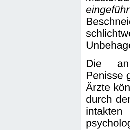
eingeführ
Beschnei
schlicht
Unbehag
Die an 
Penisse 
Ärzte kön
durch den
intak
psycholo