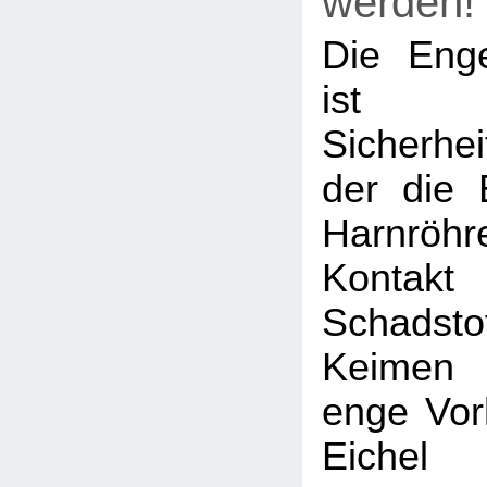
werden!
Die Eng
is
Sicherhe
der die 
Harnröhr
Kont
Schads
Keimen 
enge Vorh
Eichel