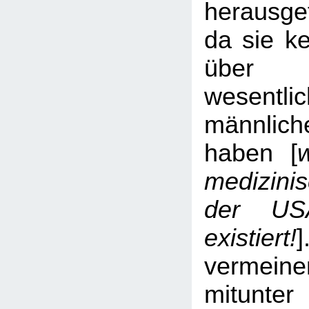
herausgef
da sie ke
über
wesentli
männlic
haben [
medizinis
der US
existiert!
vermei
mitunte