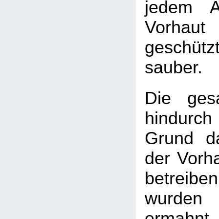
jedem A
Vorhaut
geschüt
sauber.
Die ges
hindurch
Grund da
der Vorh
betrei
wurden 
ermahnt