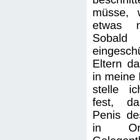
müsse, w
etwas n
Soba
eingesch
Eltern d
in meine 
stelle i
fest, d
Penis de
in Or