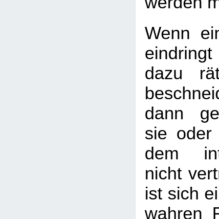
werden m
Wenn ein
eindrin
dazu rä
beschnei
dann ge
sie oder 
dem int
nicht vert
ist sich e
wahren F