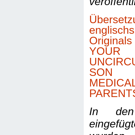
veröffent
Übers
englisch
Origina
YOUR
UNCIRC
SON 
MEDICAL
PARENT
In den 
eingefüg