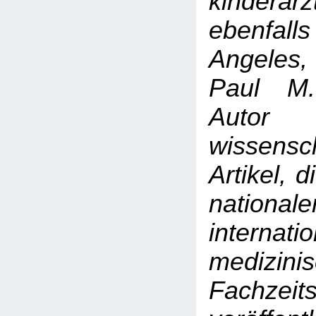
kinderärz
ebenfa
Angeles, 
Paul M.
Autor 
wissensch
Artikel, 
natio
internati
medizini
Fachzeits