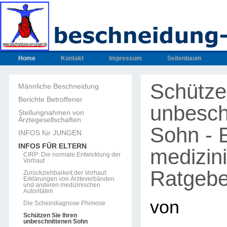
Home
Kontakt
Impressum
Seitenbaum
Schütze
Männliche Beschneidung
Berichte Betroffener
unbesch
Stellungnahmen von
Ärztegesellschaften
Sohn - 
INFOS für JUNGEN
INFOS FÜR ELTERN
medizin
CIRP: Die normale Entwicklung der
Vorhaut
Ratgeber
Zurückziehbarkeit der Vorhaut:
Erklärungen von Ärzteverbänden
und anderen medizinischen
Autoritäten
von
Die Scheindiagnose Phimose
Schützen Sie Ihren
unbeschnittenen Sohn