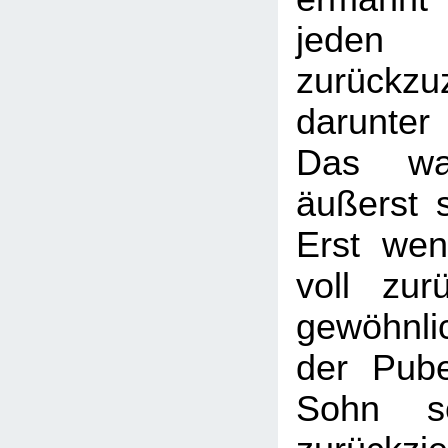
jed
zurückz
darunte
Das wa
äußerst s
Erst wen
voll zurü
gewöhnl
der Pube
Sohn se