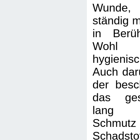
Wunde, 
ständig m
in Berü
Wohl 
hygienis
Auch darü
der besc
das ge
lang u
Schm
Schadsto