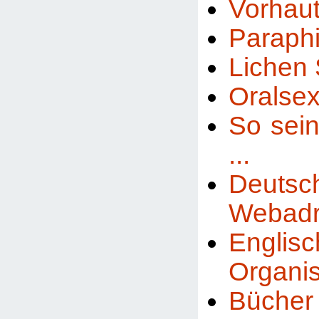
Vorhaut
Paraph
Lichen 
Oralse
So sei
...
Deutsc
Webadr
Englisc
Organis
Bücher