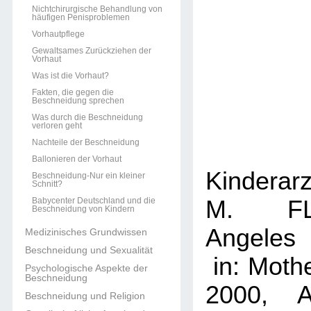
Nichtchirurgische Behandlung von
häufigen Penisproblemen
Vorhautpflege
Gewaltsames Zurückziehen der
Vorhaut
Was ist die Vorhaut?
Fakten, die gegen die
Beschneidung sprechen
Was durch die Beschneidung
verloren geht
Nachteile der Beschneidung
Ballonieren der Vorhaut
Kinderarz
Beschneidung-Nur ein kleiner
Schnitt?
Babycenter Deutschland und die
M. FL
Beschneidung von Kindern
Angeles
Medizinisches Grundwissen
Beschneidung und Sexualität
in: Moth
Psychologische Aspekte der
Beschneidung
2000, A
Beschneidung und Religion