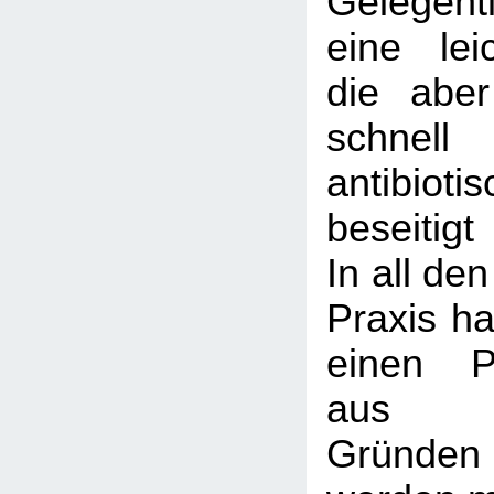
Gelegentl
eine leic
die abe
schnel
antibio
beseitig
In all de
Praxis ha
einen P
aus me
Gründen