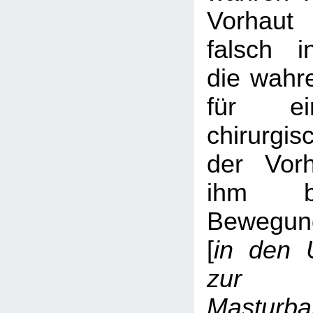
Vorhaut
falsch i
die wahre
für ei
chirurgis
der Vorh
ihm be
Bewegun
[
in den
zur
Masturba