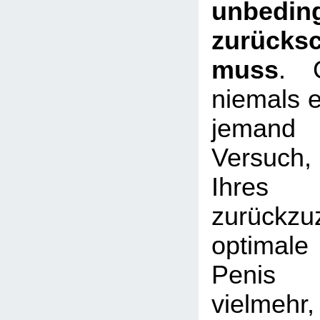
unbedin
zurücks
muss
. 
niemals e
jemand 
Versuch
Ihre
zurückz
optimal
Penis
vielmeh