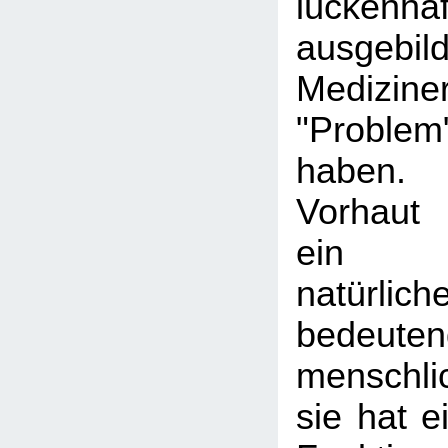
lückenhaf
ausgebild
Mediziner
"Problem
haben
Vorhaut 
ein v
natür
bedeute
menschli
sie hat e