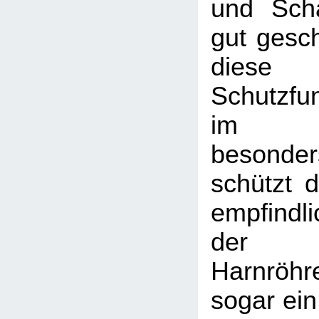
und Scha
gut gesc
diese
Schutzfu
im Wi
besonders
schützt d
empfindli
der s
Harnröhr
sogar ein