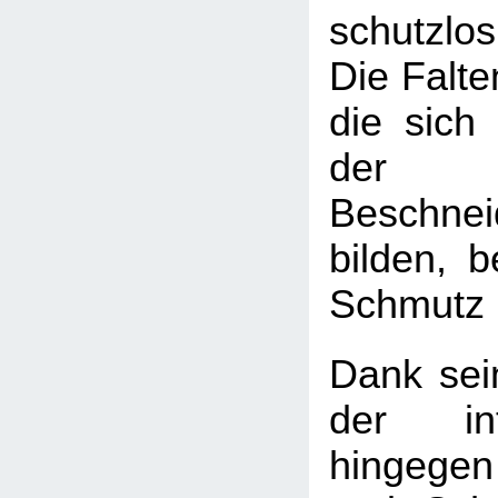
schutzlos
Die Falte
die sich 
der
Beschnei
bilden, b
Schmutz 
Dank sein
der in
hingege