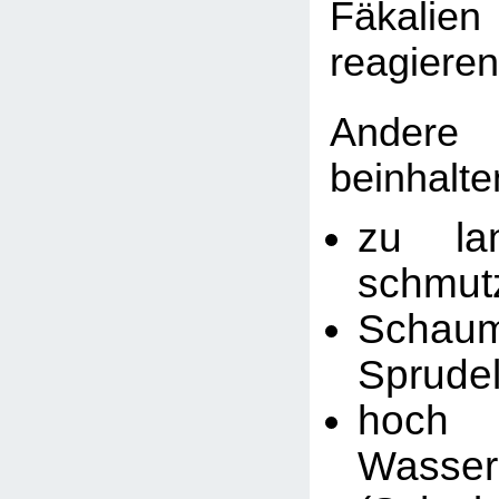
Fäkalien
reagieren
Ander
beinhalte
zu la
schmut
Schaum
Sprude
hoch c
Wasser