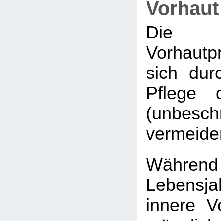
Vorhau
Die 
Vorhautp
sich durc
Pflege 
(unbeschn
vermeide
Während
Lebensj
innere Vo