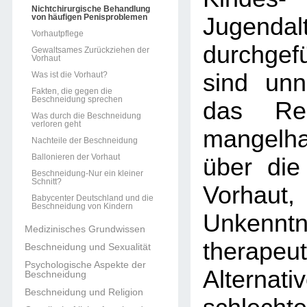
Nichtchirurgische Behandlung
von häufigen Penisproblemen
Jugendal
Vorhautpflege
durchge
Gewaltsames Zurückziehen der
Vorhaut
sind unn
Was ist die Vorhaut?
Fakten, die gegen die
Beschneidung sprechen
das Re
Was durch die Beschneidung
verloren geht
mangelh
Nachteile der Beschneidung
Ballonieren der Vorhaut
über die
Beschneidung-Nur ein kleiner
Schnitt?
Vorh
Babycenter Deutschland und die
Beschneidung von Kindern
Unken
Medizinisches Grundwissen
therapeut
Beschneidung und Sexualität
Psychologische Aspekte der
Altern
Beschneidung
Beschneidung und Religion