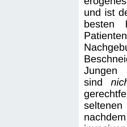
erogene
und ist d
besten 
Patienten
Nachgebu
Beschne
Jungen
sind
nic
gerechtfe
seltenen 
nachdem