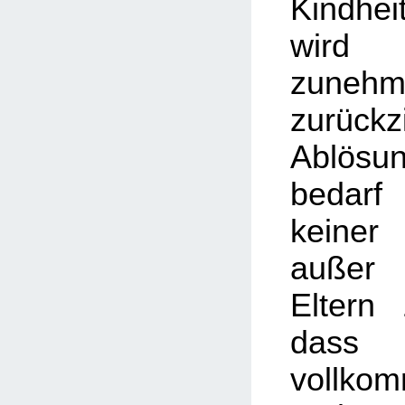
Kindhe
wird
zuneh
zurückz
Ablösu
bedarf
keine
außer 
Eltern
dass
vollk