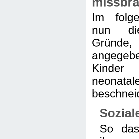
missbra
Im folg
nun die
Gründe, 
angegeb
Kinde
neonata
beschnei
Sozial
So das