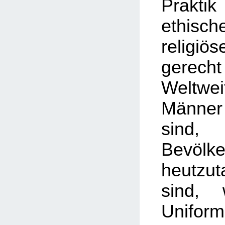
Praktik
ethi
religi
gerech
Weltwe
Männer
sin
Bevölk
heutzut
sind, 
Uniform