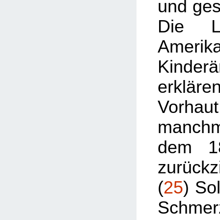
und gesu
Die Le
Amerik
Kinderä
erklär
Vorh
manchm
dem 18
zurück
(
25
) So
Schmer