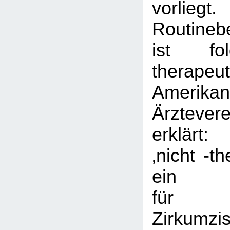
vorli
Routineb
ist fol
therape
Amerikan
Ärztevere
erklärt:
‚nicht -th
ein 
für 
Zirkumz