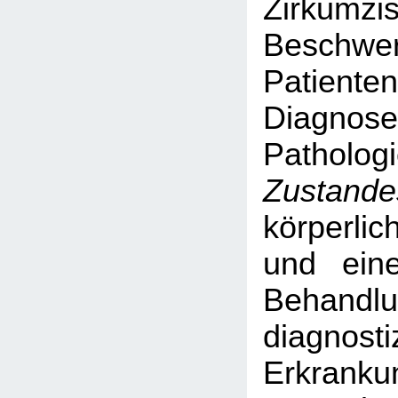
Zirkum
Besch
Patiente
Diagn
Pathologi
Zustande
körperli
und eine
Behandl
diagnosti
Erkrank