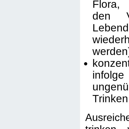
Flora
den V
Lebend
wiederh
werden
konzen
infolge
ungenü
Trinke
Ausreic