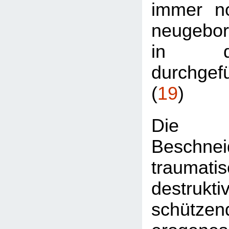
immer n
neugebo
in 
durchgef
(
19
)
Die m
Beschn
traumatis
destruktiv
schüt