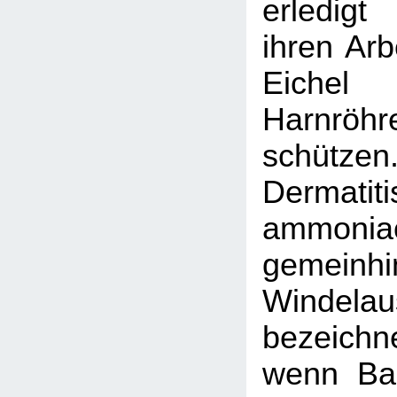
erledig
ihren Arb
Eiche
Harnröh
schü
Dermatiti
ammoniac
gemeinh
Windelau
bezeichne
wenn Bak