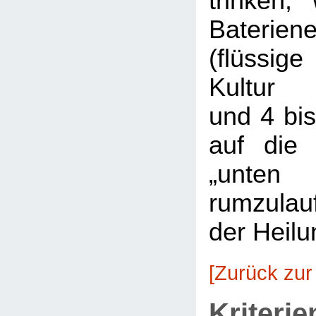
trinken,
Bateriene
(flüssig
Kultur 
und 4 bi
auf die 
„unt
rumzulau
der Heilu
[Zurück zur
Kriterie