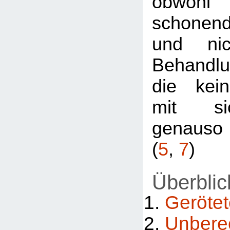
obwohl
schonend
und nic
Behandlu
die kei
mit si
genauso 
(
5
,
7
)
Überblic
Geröte
Unberec