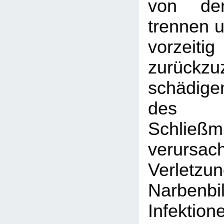
von de
trennen u
vorzeitig
zurückzu
schädigen
des p
Schließ
verursac
Verletzu
Narben
Infekt