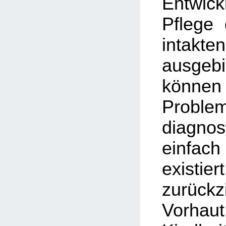
Entwi
Pflege
inta
ausgebi
könn
Proble
diagnos
einfa
existie
zurückz
Vorhau