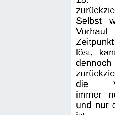
zurückz
Selbst 
Vorhaut
Zeitpunkt
löst, ka
denno
zurückzie
die Vor
immer n
und nur 