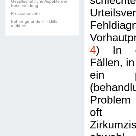
schlecht
Gesellschaftliche Aspekte der
Beschneidung
Urteilsv
Presseberichte
Fehler gefunden? - Bitte
Fehldi
melden!
Vorhautp
4
) In d
Fällen, i
ein pat
(behandl
Problem 
oft 
Zirkumzi