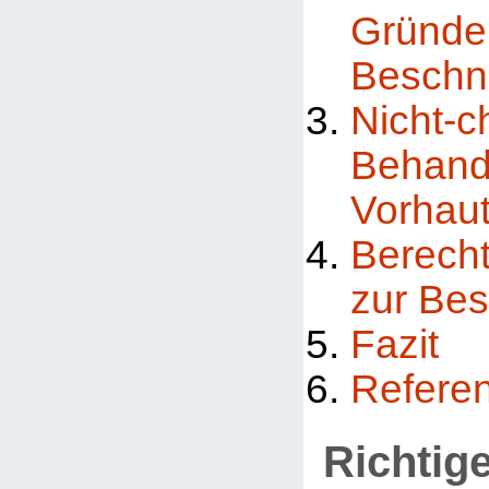
Grü
Beschn
Nicht-c
Behan
Vorhau
Berech
zur Be
Fazit
Refere
Richtige