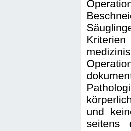
Operatio
Beschn
Säuglinge
Kriteri
medizini
Operatio
dokument
Pathol
körperl
und kei
seitens 