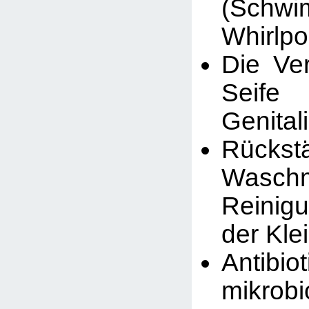
(Schwi
Whirlpo
Die Ve
Seif
Genital
Rück
Wasch
Reinig
der Kl
Antib
mikrobi