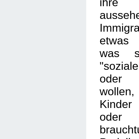
ihre G
ausseh
Immigr
etwas
was s
"sozial
oder 
wolle
Kinder
od
brauch