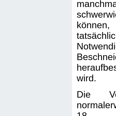
manc
schwerw
können,
tatsä
Notwend
Beschnei
heraufbe
wird.
Die Vo
normaler
18. L