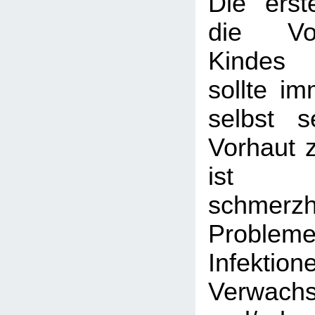
Die erst
die Vo
Kindes 
sollte i
selbst s
Vorhaut 
ist g
schmerz
Proble
Infektion
Verwach