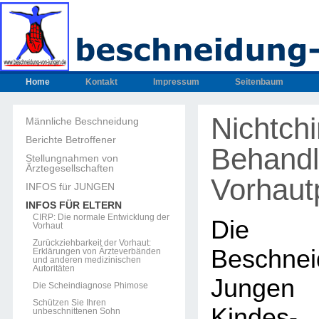
Home
Kontakt
Impressum
Seitenbaum
Nichtchi
Männliche Beschneidung
Berichte Betroffener
Behandl
Stellungnahmen von
Ärztegesellschaften
Vorhaut
INFOS für JUNGEN
INFOS FÜR ELTERN
CIRP: Die normale Entwicklung der
Die 
Vorhaut
Zurückziehbarkeit der Vorhaut:
Beschnei
Erklärungen von Ärzteverbänden
und anderen medizinischen
Autoritäten
Jungen 
Die Scheindiagnose Phimose
Schützen Sie Ihren
Kind
unbeschnittenen Sohn