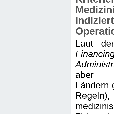
Medizin
Indizier
Operat
Laut d
Financin
Administr
aber 
Ländern g
Regeln)
medizini