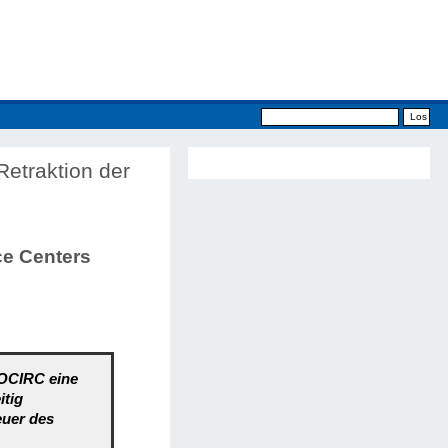
Retraktion der
ce Centers
NOCIRC eine
itig
euer des