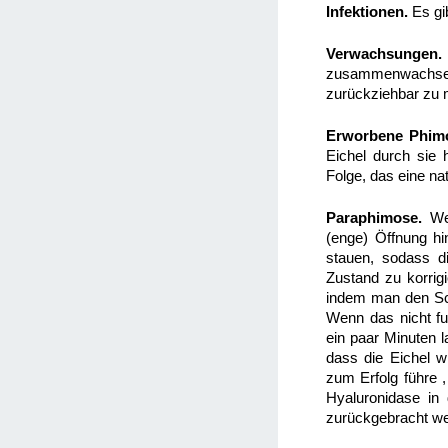
Infektionen.
Es gib
Verwachsungen.
zusammenwachsen,
zurückziehbar zu
Erworbene Phim
Eichel durch sie
Folge, das eine na
Paraphimose.
Wen
(enge) Öffnung hin
stauen, sodass d
Zustand zu korrig
indem man den Scha
Wenn das nicht fu
ein paar Minuten
dass die Eichel 
zum Erfolg führe ,
Hyaluronidase in 
zurückgebracht w