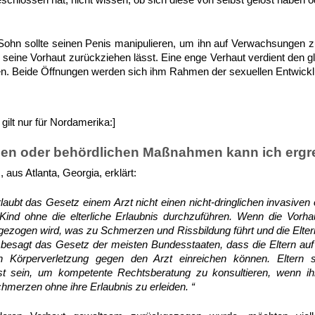
eschlossen hat, nicht wissen, ob sich diese von selbst gelöst haben o
ohn sollte seinen Penis manipulieren, um ihn auf Verwachsungen 
h seine Vorhaut zurückziehen lässt. Eine enge Verhaut verdient den g
n. Beide Öffnungen werden sich ihm Rahmen der sexuellen Entwickl
gilt nur für Nordamerika:]
hen oder behördlichen Maßnahmen kann ich ergr
, aus Atlanta, Georgia, erklärt:
laubt das Gesetz einem Arzt nicht einen nicht-dringlichen invasive
 Kind ohne die elterliche Erlaubnis durchzuführen. Wenn die Vorha
zogen wird, was zu Schmerzen und Rissbildung führt und die Eltern
, besagt das Gesetz der meisten Bundesstaaten, dass die Eltern au
 Körperverletzung gegen den Arzt einreichen können. Eltern so
t sein, um kompetente Rechtsberatung zu konsultieren, wenn i
hmerzen ohne ihre Erlaubnis zu erleiden. “