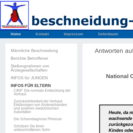
Home
Kontakt
Impressum
Seitenbaum
Antworten auf
Männliche Beschneidung
Berichte Betroffener
Stellungnahmen von
Ärztegesellschaften
National 
INFOS für JUNGEN
INFOS FÜR ELTERN
CIRP: Die normale Entwicklung der
Vorhaut
Zurückziehbarkeit der Vorhaut:
Erklärungen von Ärzteverbänden
und anderen medizinischen
Autoritäten
Heute, da m
wachsende A
Die Scheindiagnose Phimose
zurückgezog
Schützen Sie Ihren
unbeschnittenen Sohn
Kindes oder