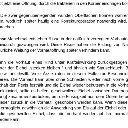
t jetzt eine Öffnung, durch die Bakterien in den Körper eindringen kö
Die zwei gegenüberliegenden wunden Oberflächen können währen
 wodurch später häufig eine Korrekturoperation notwendig wird,
 machen.
ose.
Manchmal entstehen Risse in der natürlich verengten Vorhautö
 hindurch gezwungen wird. Diese Risse haben die Bildung von N
türliche Weitung der Vorhautöffnung später verhindern kann.
n die Vorhaut eines Kind unter Krafteinwirkung zurückgezogen 
ter der Eichel „stecken bleiben “ und ähnlich wie Stauschlauch, Bl
iese anschwillt. Viele Ärzte raten in diesem Falle zur Beschnei
ieren. Die Vorhaut kann aber ohne Schneiden wieder nach vorne g
ft den Penis festhält und die Eichel wieder behutsam in die Vorhau
nktioniert, sollte es helfen, geschwollene Eichel [zwischen Daumen
 lang] zusammenzudrücken, um die Flüssigkeit aus dem Ödem hera
wieder zurück in die Vorhaut geschoben werden kann. Wenn diese
 ermöglicht gewöhnlich die Anwendung von Eis auf der Eichel oder d
die geschwollen Eichel, dass die Vorhaut wieder auf ihre normal
erden kann.