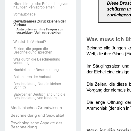
Diese Brosc
Nichtchirurgische Behandlung von
häufigen Penisproblemen
schützen un
Vorhautpflege
zurückgezo
Gewaltsames Zurückziehen der
Vorhaut
Antworten auf ihre Fragen zur
vorzeitigen Vorhautretraktion
Was muss ich üb
Was ist die Vorhaut?
Beinahe alle Jungen ko
Fakten, die gegen die
Beschneidung sprechen
Welt, die ihre Glans (E
Was durch die Beschneidung
verloren geht
Im Säuglingsalter und 
Nachteile der Beschneidung
der Eichel eine einzige 
Ballonieren der Vorhaut
Beschneidung-Nur ein kleiner
Die Zellen, die diese 
Schnitt?
Vorgang der niemals kü
Babycenter Deutschland und die
Beschneidung von Kindern
Die enge Öffnung der
Medizinisches Grundwissen
Ammoniak [der sich in 
Beschneidung und Sexualität
Psychologische Aspekte der
Beschneidung
Was ist die Vorh