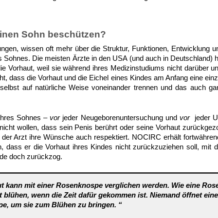
einen Sohn beschützen?
Jungen, wissen oft mehr über die Struktur, Funktionen, Entwicklung 
res Sohnes. Die meisten Ärzte in den USA (und auch in Deutschland) 
ie Vorhaut, weil sie während ihres Medizinstudiums nicht darüber unt
, dass die Vorhaut und die Eichel eines Kindes am Anfang eine einzi
 selbst auf natürliche Weise voneinander trennen und das auch g
 ihres Sohnes –
vor
jeder Neugeborenuntersuchung und
vor
jeder 
e nicht wollen, dass sein Penis berührt oder seine Vorhaut zurückge
 der Arzt ihre Wünsche auch respektiert. NOCIRC erhält fortwährend
 dass er die Vorhaut ihres Kindes nicht zurückzuziehen soll, mit
nde doch zurückzog.
ut kann mit einer Rosenknospe verglichen werden. Wie eine Ro
st blühen, wenn die Zeit dafür gekommen ist. Niemand öffnet ein
e, um sie zum Blühen zu bringen. “