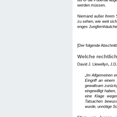
bis er die Pubertät abg
werden müssen.
Niemand außer ihrem S
zu sehen, wie weit sic
enges Jungfernhäutche
[Der folgende Abschnitt 
Welche rechtlic
David J. Llewellyn, J.D.
„Im Allgemeinen er
Eingriff an einem
gewaltsam zurückge
eingewilligt haben
eine Klage wegen
Tatsachen bewuss
wurde, unnötige Sc