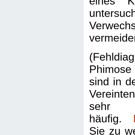
eines K
untersu
Verwe
vermeide
(Fehldi
Phimose
sind in 
Vereint
sehr
häufig.
Sie zu w