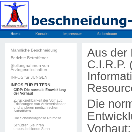
Home
Kontakt
Impressum
Seitenbaum
Aus der 
Männliche Beschneidung
Berichte Betroffener
C.I.R.P.
Stellungnahmen von
Ärztegesellschaften
Informat
INFOS für JUNGEN
Resourc
INFOS FÜR ELTERN
CIRP: Die normale Entwicklung
der Vorhaut
Die nor
Zurückziehbarkeit der Vorhaut:
Erklärungen von Ärzteverbänden
und anderen medizinischen
Autoritäten
Entwickl
Die Scheindiagnose Phimose
Vorhaut:
Schützen Sie Ihren
unbeschnittenen Sohn