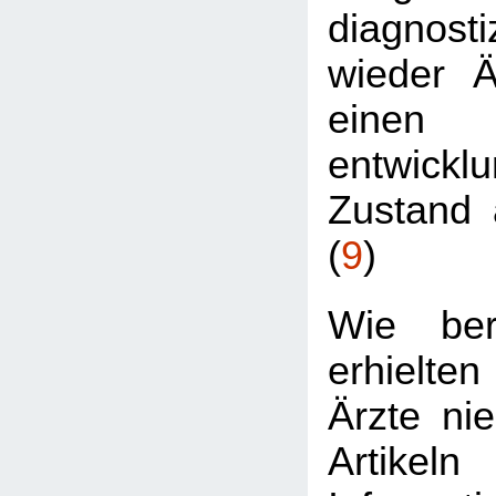
diagnost
wieder Är
einen
entwickl
Zustand 
(
9
)
Wie ber
erhielt
Ärzte nie
Artikel