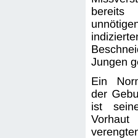
bereit
unnötig
indizierte
Beschnei
Jungen ge
Ein Nor
der Gebu
ist sei
Vorhau
vereng