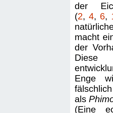
der Eic
(
2
,
4
,
6
,
natürlic
macht ei
der Vorh
Diese
entwickl
Enge wi
fälschlich
als
Phim
(Eine e