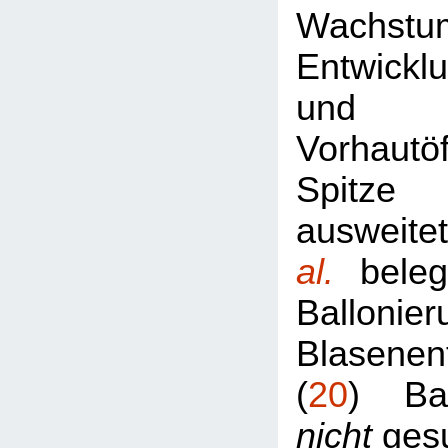
Wachst
Entwickl
und 
Vorhautö
Spitze
ausweit
al.
beleg
Ballon
Blasenen
(
20
) Ba
nicht
gesu