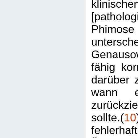
klinische
[patholog
Phi
untersche
Genausow
fähig ko
darüber 
wann e
zurückz
sollte.(
10
fehlerhaf