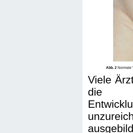
Abb. 2
Normale V
Viele Ärz
die 
Entwicklu
unzureic
ausgebil