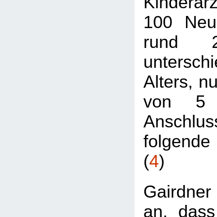
Kinderarz
100 Neu
rund 
unterschi
Alters, n
von 5 
Anschlu
folgende 
(
4
)
Gairdne
an, dass