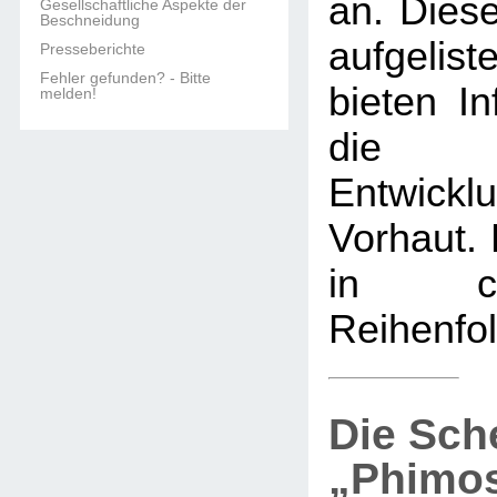
an. Diese
Gesellschaftliche Aspekte der
Beschneidung
aufgelis
Presseberichte
Fehler gefunden? - Bitte
bieten In
melden!
die 
Entwi
Vorhaut. 
in chro
Reihenfol
Die Sch
„Phimo