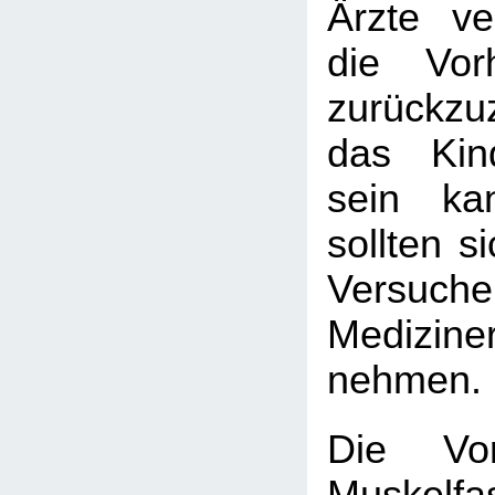
Ärzte v
die Vorh
zurückzuz
das Kin
sein kan
sollten s
Versuc
Medizin
nehmen.
Die Vor
Muskelfa