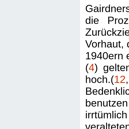
Gairdne
die Proz
Zurückzi
Vorhaut, 
1940ern e
(
4
) gelte
hoch.(
12
Bedenkli
benutze
irrtüm
veraltet