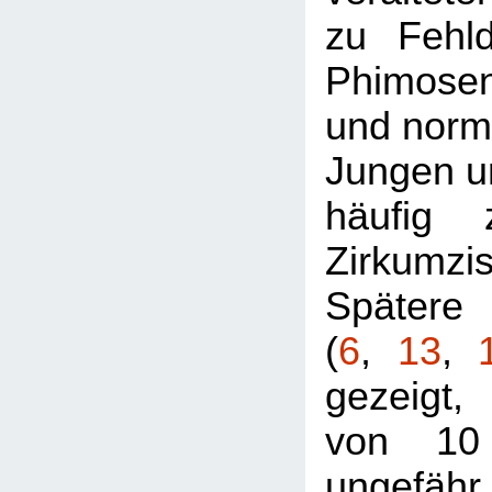
zu Fehl
Phimosen
und norma
Jungen un
häufig 
Zirkumzi
Späte
(
6
,
13
,
gezeigt,
von 10
ungefäh