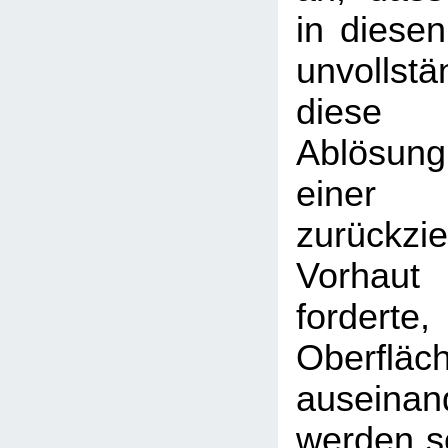
in diesen
unvollst
diese u
Ablösun
eine
zurückzi
Vorhaut 
fordert
Oberfl
auseina
werden so