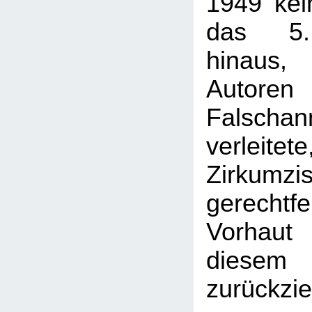
1949 kei
das 5.
hinaus,
Auto
Falscha
verlei
Zirkum
gerechtfe
Vorhaut
dies
zurückzie