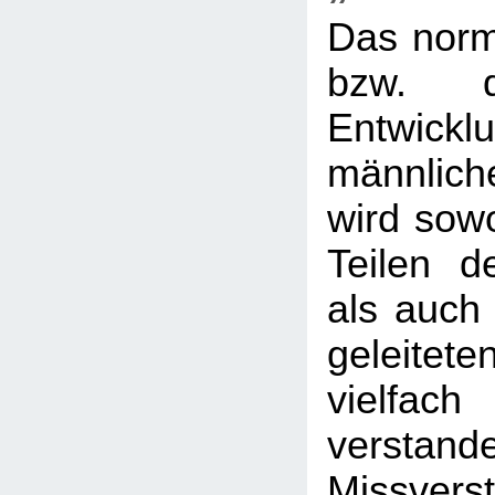
Das nor
bzw. d
Entwi
männlic
wird sow
Teilen de
als auch 
geleit
vielf
verstan
Missver