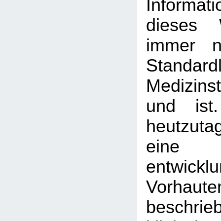
Informa
dieses 
immer n
Standardl
Medizin
und ist
heutzutag
eine 
entwickl
Vorhaute
beschrie