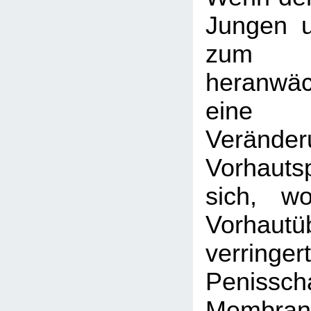
Jungen 
zum
heranwä
eine
Veränder
Vorhaut
sich, w
Vorhautü
verringer
Penisscha
Membran, 