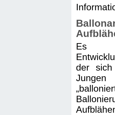
Informati
Ballona
Aufbläh
Es g
Entwickl
der sic
Jungen 
„ballonier
Balloni
Aufblähe