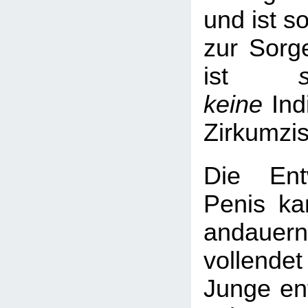
und ist s
zur Sorge
ist
keine
Ind
Zirkumzi
Die Ent
Penis ka
andaue
vollend
Junge ent