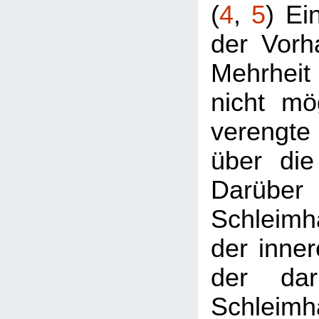
(
4
,
5
) Ei
der Vorha
Mehrheit
nicht mög
verengte
über die
Darüber 
Schleimh
der inner
der daru
Schleimh