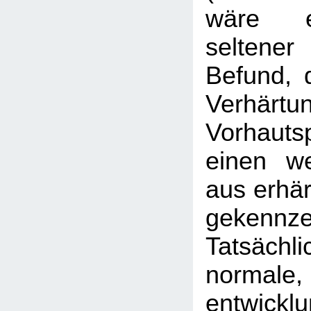
wäre e
seltener 
Befund, 
Verhä
Vorhaut
einen we
aus erhä
gekennz
Tatsäch
normale,
entwickl