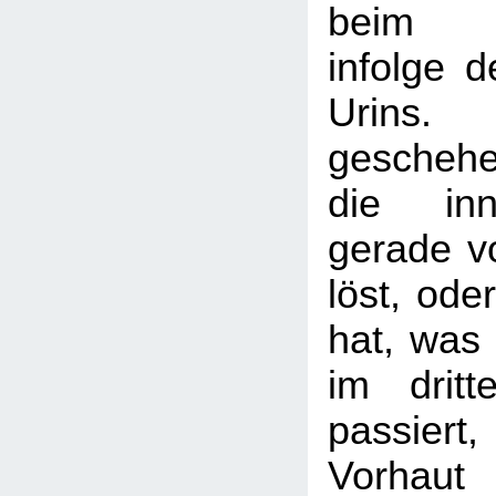
beim Wa
infolge 
Urins.
gescheh
die inn
gerade v
löst, ode
hat, was 
im dritt
passier
Vorhaut