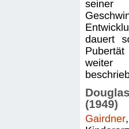
seiner 
Geschwi
Entwicklu
dauert s
Pubertät 
weit
beschrieb
Dougla
(1949)
Gairdner