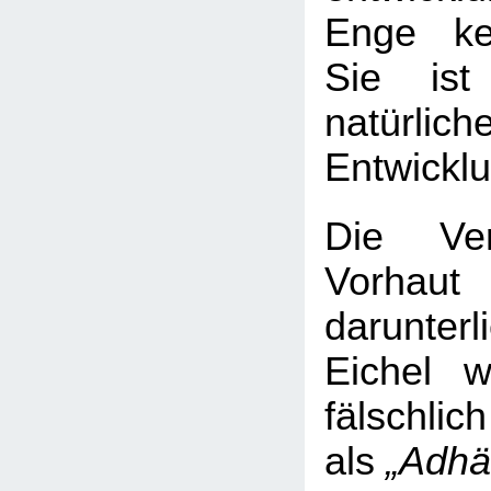
Enge ke
Sie ist
natürlich
Entwickl
Die Ver
Vorha
darunter
Eichel 
fälschlich
als
„Adhä