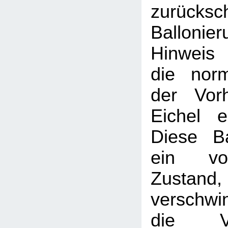
zurücksc
Balloni
Hinweis
die nor
der Vor
Eichel e
Diese Ba
ein vor
Zustand, 
verschwi
die V