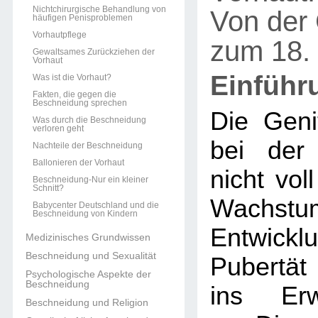
Nichtchirurgische Behandlung von
Von der 
häufigen Penisproblemen
Vorhautpflege
zum 18.
Gewaltsames Zurückziehen der
Vorhaut
Einführ
Was ist die Vorhaut?
Fakten, die gegen die
Beschneidung sprechen
Die Geni
Was durch die Beschneidung
verloren geht
bei der
Nachteile der Beschneidung
Ballonieren der Vorhaut
nicht voll
Beschneidung-Nur ein kleiner
Schnitt?
Wachst
Babycenter Deutschland und die
Beschneidung von Kindern
Entwickl
Medizinisches Grundwissen
Beschneidung und Sexualität
Pubertät
Psychologische Aspekte der
Beschneidung
ins Erw
Beschneidung und Religion