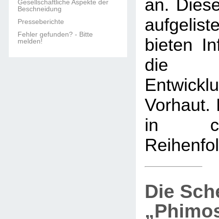
an. Diese
Gesellschaftliche Aspekte der
Beschneidung
aufgelis
Presseberichte
Fehler gefunden? - Bitte
bieten In
melden!
die 
Entwi
Vorhaut. 
in chro
Reihenfol
Die Sch
„Phimo