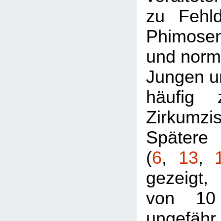
zu Fehl
Phimosen
und norma
Jungen un
häufig 
Zirkumzi
Späte
(
6
,
13
,
gezeigt,
von 10
ungefäh