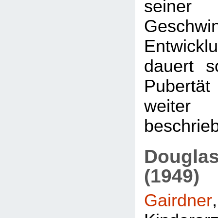
seiner 
Geschwi
Entwicklu
dauert s
Pubertät 
weit
beschrieb
Dougla
(1949)
Gairdner