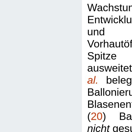
Wachst
Entwickl
und 
Vorhautö
Spitze
ausweit
al.
beleg
Ballon
Blasenen
(
20
) Ba
nicht
gesu