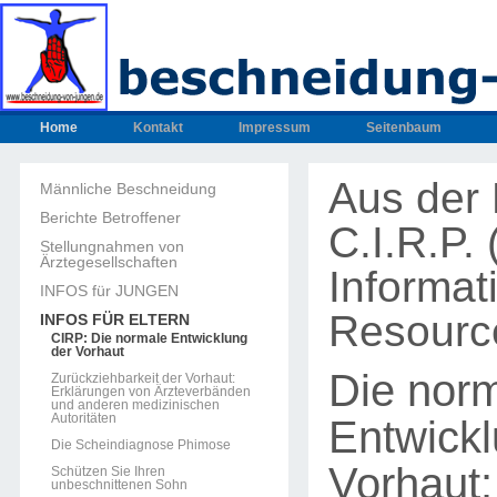
Home
Kontakt
Impressum
Seitenbaum
Aus der 
Männliche Beschneidung
Berichte Betroffener
C.I.R.P.
Stellungnahmen von
Ärztegesellschaften
Informat
INFOS für JUNGEN
Resourc
INFOS FÜR ELTERN
CIRP: Die normale Entwicklung
der Vorhaut
Die nor
Zurückziehbarkeit der Vorhaut:
Erklärungen von Ärzteverbänden
und anderen medizinischen
Autoritäten
Entwickl
Die Scheindiagnose Phimose
Vorhaut:
Schützen Sie Ihren
unbeschnittenen Sohn