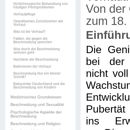
Nichtchirurgische Behandlung von
Von der 
häufigen Penisproblemen
Vorhautpflege
zum 18.
Gewaltsames Zurückziehen der
Vorhaut
Einführ
Was ist die Vorhaut?
Fakten, die gegen die
Beschneidung sprechen
Die Geni
Was durch die Beschneidung
verloren geht
bei der
Nachteile der Beschneidung
Ballonieren der Vorhaut
nicht voll
Beschneidung-Nur ein kleiner
Schnitt?
Wachst
Babycenter Deutschland und die
Beschneidung von Kindern
Entwickl
Medizinisches Grundwissen
Beschneidung und Sexualität
Pubertät
Psychologische Aspekte der
Beschneidung
ins Erw
Beschneidung und Religion