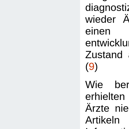
diagnost
wieder Är
einen
entwickl
Zustand 
(
9
)
Wie ber
erhielt
Ärzte nie
Artikel