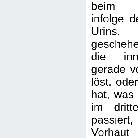
beim Wa
infolge 
Urins.
gescheh
die inn
gerade v
löst, ode
hat, was 
im dritt
passier
Vorhaut