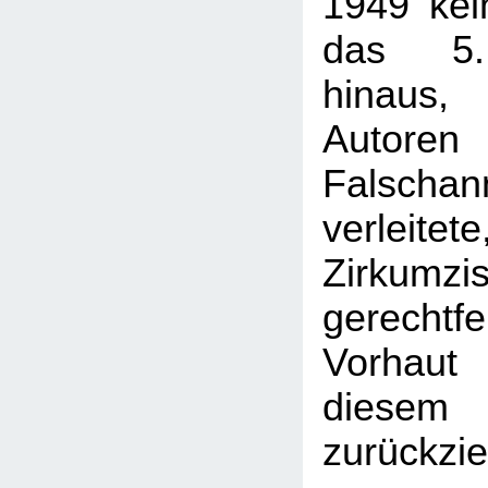
1949 kei
das 5.
hinaus,
Auto
Falscha
verlei
Zirkum
gerechtfe
Vorhaut
dies
zurückzie