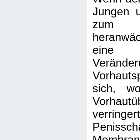
Jungen 
zum
heranwä
eine
Veränder
Vorhaut
sich, w
Vorhautü
verringer
Penisscha
Membran, 