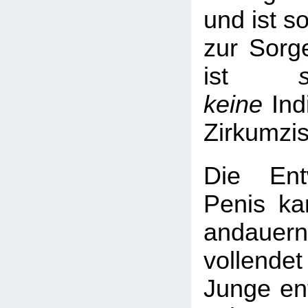
und ist s
zur Sorge
ist
keine
Ind
Zirkumzi
Die Ent
Penis ka
andaue
vollend
Junge ent