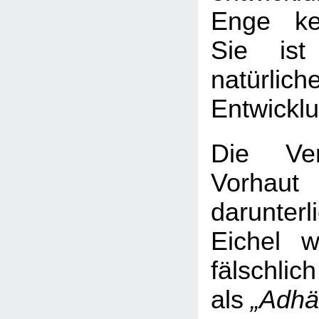
Enge ke
Sie ist
natürlich
Entwickl
Die Ver
Vorha
darunter
Eichel 
fälschlich
als
„Adhä