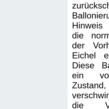
zurücksc
Balloni
Hinweis
die nor
der Vor
Eichel e
Diese Ba
ein vor
Zustand, 
verschwi
die V