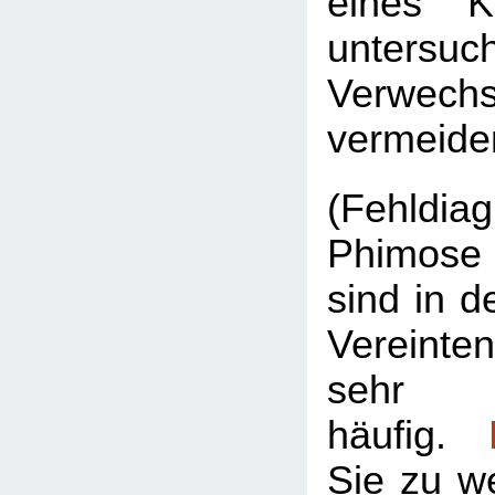
eines K
untersu
Verwe
vermeide
(Fehldi
Phimose
sind in 
Vereint
sehr
häufig.
Sie zu w