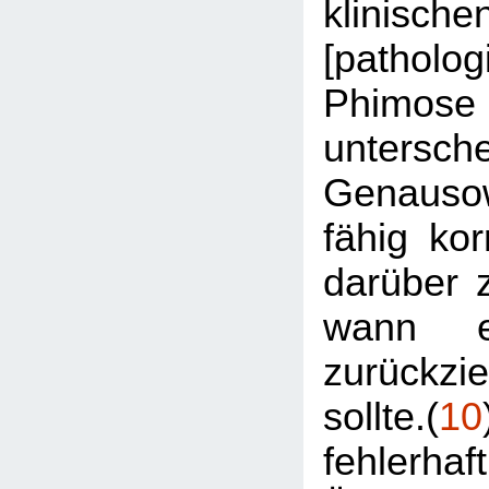
klinische
[patholog
Phi
untersche
Genausow
fähig ko
darüber 
wann e
zurückz
sollte.(
10
fehlerhaf