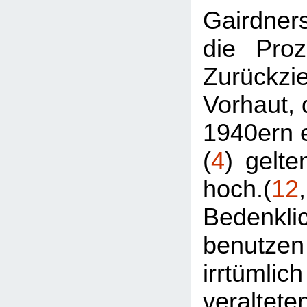
Gairdne
die Proz
Zurückzi
Vorhaut, 
1940ern e
(
4
) gelte
hoch.(
12
Bedenkli
benutze
irrtüm
veraltet