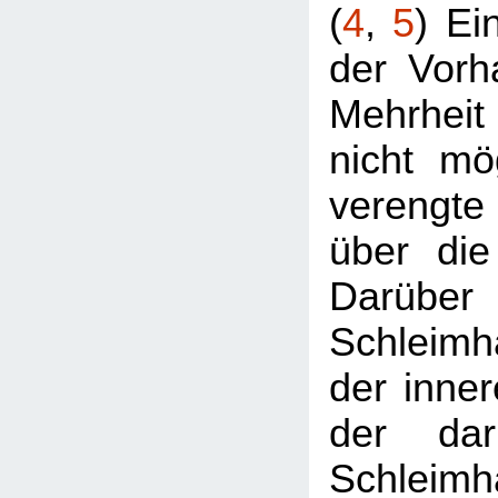
(
4
,
5
) Ei
der Vorha
Mehrheit
nicht mög
verengte
über die
Darüber 
Schleimh
der inner
der daru
Schleimh