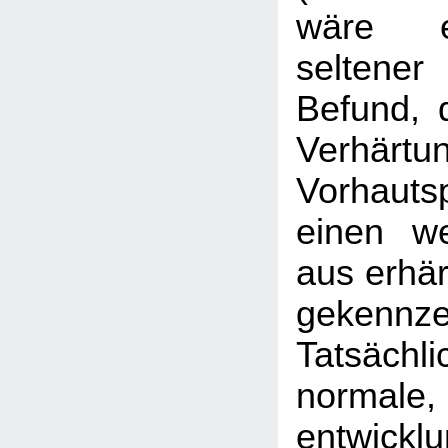
wäre e
seltener 
Befund, 
Verhä
Vorhaut
einen we
aus erhä
gekennz
Tatsäch
normale,
entwickl