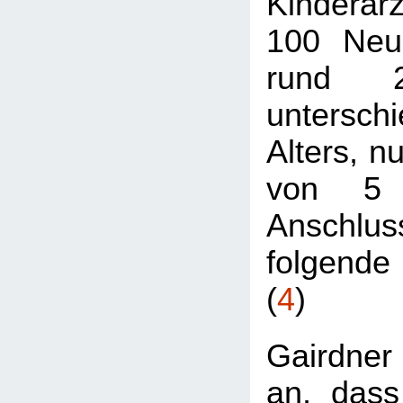
Kinderarz
100 Neu
rund 
unterschi
Alters, n
von 5 
Anschlu
folgende 
(
4
)
Gairdne
an, dass