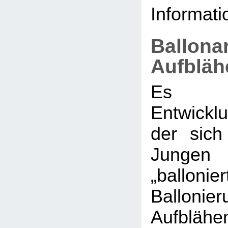
Informati
Ballona
Aufbläh
Es g
Entwickl
der sic
Jungen 
„ballonier
Balloni
Aufblähe