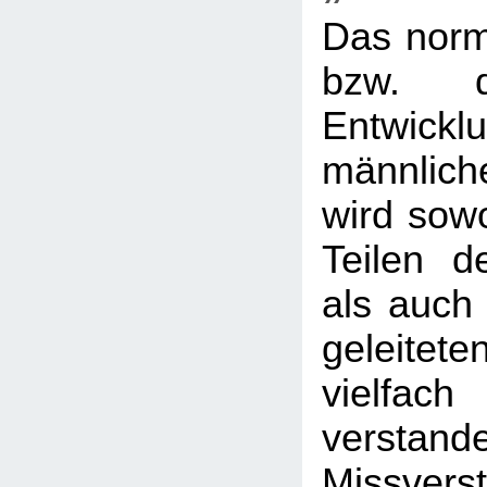
Das nor
bzw. d
Entwi
männlic
wird sow
Teilen de
als auch 
geleit
vielf
verstan
Missver