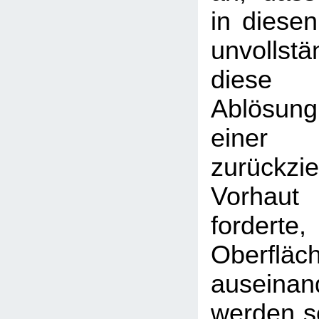
in diesen
unvollst
diese u
Ablösun
eine
zurückzi
Vorhaut 
fordert
Oberfl
auseina
werden so