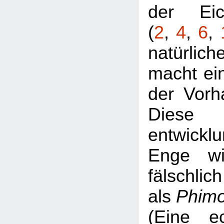
der Eic
(
2
,
4
,
6
,
natürlic
macht ei
der Vorh
Diese
entwickl
Enge wi
fälschlich
als
Phim
(Eine e