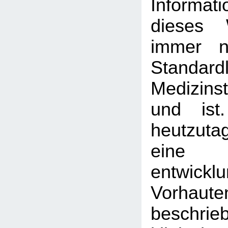
Informa
dieses 
immer n
Standardl
Medizin
und ist
heutzutag
eine 
entwickl
Vorhaute
beschrie