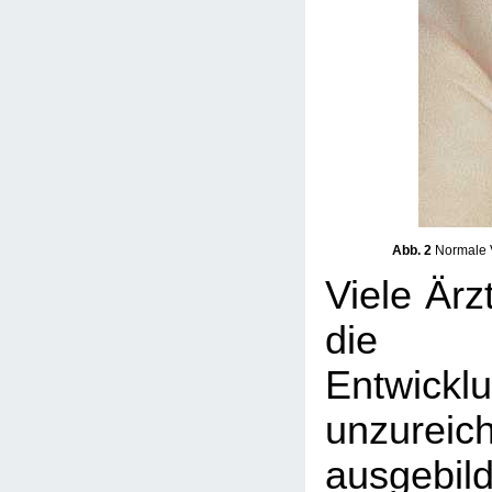
Abb. 2
Normale V
Viele Ärz
die 
Entwicklu
unzureic
ausgebil