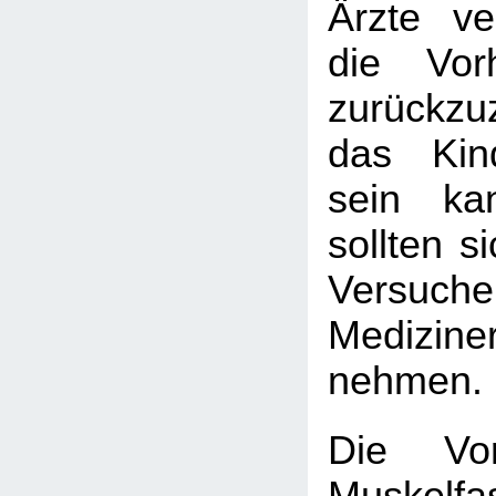
Ärzte v
die Vorh
zurückzuz
das Kin
sein kan
sollten s
Versuc
Medizin
nehmen.
Die Vor
Muskelfa