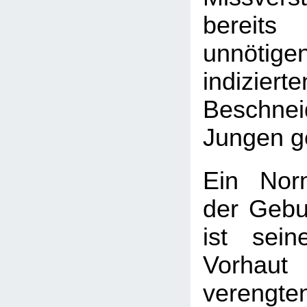
bereit
unnötig
indizierte
Beschnei
Jungen ge
Ein Nor
der Gebu
ist sei
Vorhau
vereng