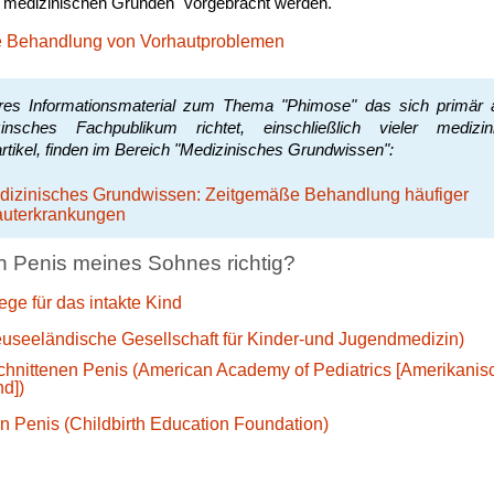
 medizinischen Gründen" vorgebracht werden.
he Behandlung von Vorhautproblemen
res Informationsmaterial zum Thema "Phimose" das sich primär 
insches Fachpublikum richtet, einschließlich vieler medizin
rtikel, finden im Bereich "Medizinisches Grundwissen":
dizinisches Grundwissen: Zeitgemäße Behandlung häufiger
auterkrankungen
n Penis meines Sohnes richtig?
ge für das intakte Kind
euseeländische Gesellschaft für Kinder-und Jugendmedizin)
chnittenen Penis (American Academy of Pediatrics [Amerikanis
d])
en Penis (Childbirth Education Foundation)