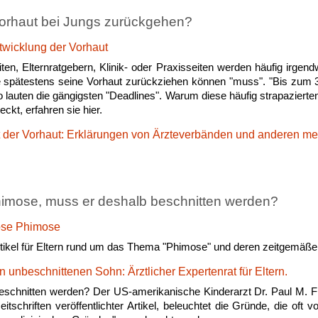
orhaut bei Jungs zurückgehen?
twicklung der Vorhaut
en, Elternratgebern, Klinik- oder Praxisseiten werden häufig irgend
 spätestens seine Vorhaut zurückziehen können "muss". "Bis zum 3.
 lauten die gängigsten "Deadlines". Warum diese häufig strapazierten
ckt, erfahren sie hier.
t der Vorhaut: Erklärungen von Ärzteverbänden und anderen me
imose, muss er deshalb beschnitten werden?
ose Phimose
Artikel für Eltern rund um das Thema "Phimose" und deren zeitgemäß
n unbeschnittenen Sohn: Ärztlicher Expertenrat für Eltern.
chnitten werden? Der US-amerikanische Kinderarzt Dr. Paul M. Fle
tschriften veröffentlichter Artikel, beleuchtet die Gründe, die oft v