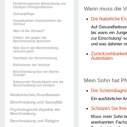
Nichtchirurgische Behandlung von
häufigen Penisproblemen
Wann muss die V
Vorhautpflege
Die Natürliche En
Gewaltsames Zurückziehen der
Vorhaut
Auf Gesundheitsseit
Was ist die Vorhaut?
bis wann ein Junge
Fakten, die gegen die
zur Einschulung"-so
Beschneidung sprechen
und was dahinter ste
Was durch die Beschneidung
verloren geht
Zurückziehbarkei
Autoritäten
Nachteile der Beschneidung
Ballonieren der Vorhaut
Beschneidung-Nur ein kleiner
Schnitt?
Mein Sohn hat Ph
Babycenter Deutschland und die
Beschneidung von Kindern
Die Scheindiagn
Medizinisches Grundwissen
Ein ausführlicher 
Beschneidung und Sexualität
Schützen Sie Ihre
Psychologische Aspekte der
Beschneidung
Muss mein Sohn bes
Beschneidung und Religion
anerkannten Fachzei