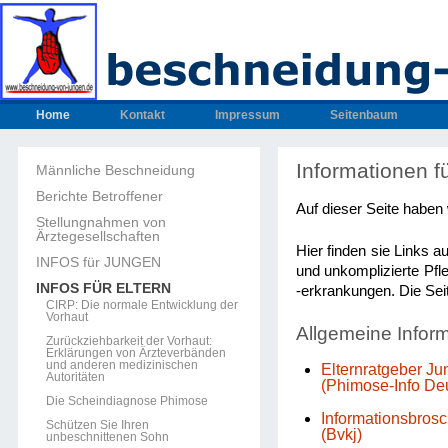
Home
Kontakt
Impressum
Seitenbaum
Informationen fü
Männliche Beschneidung
Berichte Betroffener
Auf dieser Seite haben
Stellungnahmen von
Ärztegesellschaften
Hier finden sie Links a
INFOS für JUNGEN
und unkomplizierte Pfl
INFOS FÜR ELTERN
-erkrankungen. Die Sei
CIRP: Die normale Entwicklung der
Vorhaut
Allgemeine Info
Zurückziehbarkeit der Vorhaut:
Erklärungen von Ärzteverbänden
und anderen medizinischen
Elternratgeber J
Autoritäten
(Phimose-Info De
Die Scheindiagnose Phimose
Informationsbrosc
Schützen Sie Ihren
(Bvkj)
unbeschnittenen Sohn