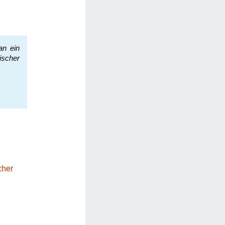
an ein
ischer
cher