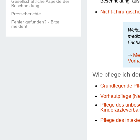
Beschneidung "aus
Gesellschaftliche Aspekte der
Beschneidung
Nicht-chirurgisc
Presseberichte
Fehler gefunden? - Bitte
melden!
Weite
mediz
Facha
⇒
Me
Vorh
Wie pflege ich de
Grundlegende Pfle
Vorhautpflege (N
Pflege des unbes
Kinderärzteverban
Pflege des intakt